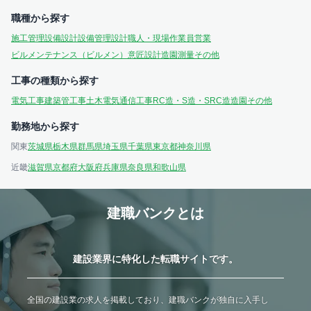
職種から探す
施工管理
設備設計
設備管理
設計
職人・現場作業員
営業
ビルメンテナンス（ビルメン）
意匠設計
造園
測量
その他
工事の種類から探す
電気工事
建築
管工事
土木
電気通信工事
RC造・S造・SRC造
造園
その他
勤務地から探す
関東
茨城県
栃木県
群馬県
埼玉県
千葉県
東京都
神奈川県
近畿
滋賀県
京都府
大阪府
兵庫県
奈良県
和歌山県
建職バンクとは
建設業界に特化した転職サイトです。
全国の建設業の求人を掲載しており、建職バンクが独自に入手し