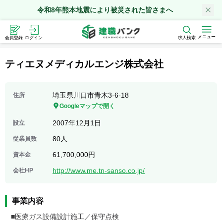
令和8年熊本地震により被災された皆さまへ
メニュー
会員登録
ログイン
求人検索
ティエヌメディカルエンジ株式会社
埼玉県川口市青木3-6-18
住所
Googleマップで開く
2007年12月1日
設立
80人
従業員数
61,700,000円
資本金
http://www.me.tn-sanso.co.jp/
会社HP
事業内容
■医療ガス設備設計施工／保守点検　
