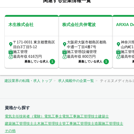
関連する企業情報一覧
木生株式会社
株式会社共伸電波
ARXIA 
〒171-0031 東京都豊島区
大阪府大阪市都島区都島
神奈川
目白3丁目5-12
中通一丁目4番7号
山内町1
施工管理
施工管理/設備管理
室
施工管
最高年収
616
万円
最高年収
800
万円
最高年
募集している求人
1
募集している求人
1
建設業界の転職・求人 トップ
求人掲載中の企業一覧
ティエヌメディカル
資格から探す
電気主任技術者（電験）
電気工事士
電気工事施工管理技士
建築士
建築施工管理技士
土木施工管理技士
管工事施工管理技士
造園施工管理技士
その他