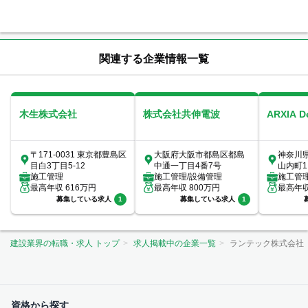
関連する企業情報一覧
木生株式会社
株式会社共伸電波
ARXIA 
〒171-0031 東京都豊島区
大阪府大阪市都島区都島
神奈川
目白3丁目5-12
中通一丁目4番7号
山内町1
施工管理
施工管理/設備管理
室
施工管
最高年収
616
万円
最高年収
800
万円
最高年
募集している求人
1
募集している求人
1
建設業界の転職・求人 トップ
求人掲載中の企業一覧
ランテック株式会社
資格から探す