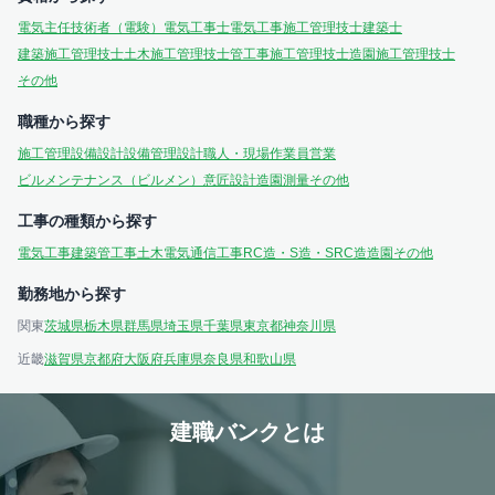
電気主任技術者（電験）
電気工事士
電気工事施工管理技士
建築士
建築施工管理技士
土木施工管理技士
管工事施工管理技士
造園施工管理技士
その他
職種から探す
施工管理
設備設計
設備管理
設計
職人・現場作業員
営業
ビルメンテナンス（ビルメン）
意匠設計
造園
測量
その他
工事の種類から探す
電気工事
建築
管工事
土木
電気通信工事
RC造・S造・SRC造
造園
その他
勤務地から探す
関東
茨城県
栃木県
群馬県
埼玉県
千葉県
東京都
神奈川県
近畿
滋賀県
京都府
大阪府
兵庫県
奈良県
和歌山県
建職バンクとは