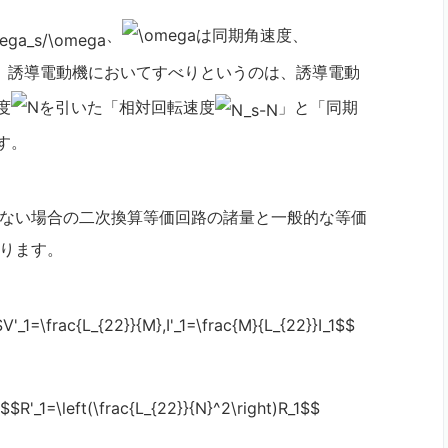
、
は同期角速度、
。誘導電動機においてすべりというのは、誘導電動
度
を引いた「相対回転速度
」と「同期
す。
ない場合の二次換算等価回路の諸量と一般的な等価
ります。