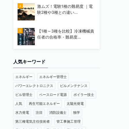
激ムズ！電験1種の難易度 ｜電
験2種や3種との違い...
【1種～3種を比較】冷凍機械責
任者の合格率・難易度...
人気キーワード
エネルギー
エネルギー管理士
パワーエレクトロニクス
ビルメンテナンス
ビル管理士
ベースロード電源
ボイラー技士
人気
再生可能エネルギー
太陽光発電
水力発電
注目
消防設備士
独学
第三種電気主任技術者
管工事施工管理