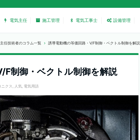
電気主任
施工管理
電気工事士
設備管理
主任技術者のコラム一覧
誘導電動機の等価回路・V/F制御・ベクトル制御を解説
V/F制御・ベクトル制御を解説
ロニクス
,
人気
,
電気用語