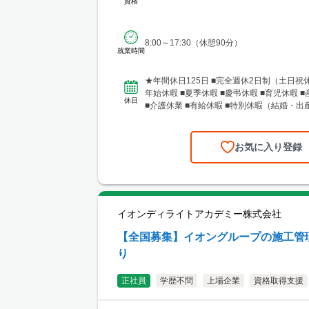
資格
8:00～17:30（休憩90分）
就業時間
★年間休日125日 ■完全週休2日制（土日祝休み） ■年末
年始休暇 ■夏季休暇 ■慶弔休暇 ■育児休暇 
休日
■介護休業 ■有給休暇 ■特別休暇（結婚・出産
お気に入り登録
イオンディライトアカデミー株式会社
【全国募集】イオングループの施工管
り
正社員
学歴不問
上場企業
資格取得支援