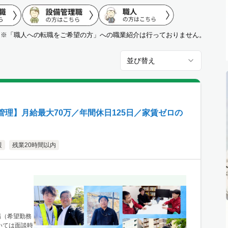
※「職人への転職をご希望の方」への職業紹介は行っておりません。
並び替え
理】月給最大70万／年間休日125日／家賃ゼロの
援
残業20時間以内
場（希望勤務
いては面談時