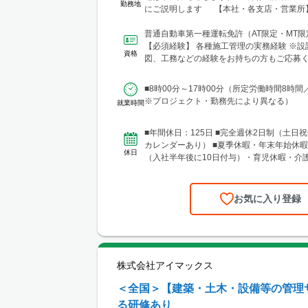
勤務地
にご説明します 【本社・各支店・営業所】
東支店 東京営業所 東京都渋谷区代々木2-23-
テートメナー1055 └アクセス：京王線「
普通自動車第一種運転免許（AT限定・MT
歩5分 ※東京都を中心とした首都圏のほか
【必須経験】 各種施工管理の実務経験 ※設
資格
馬・茨城・埼玉・山梨・千葉・神奈川など
図、工務などの経験をお持ちの方もご応募く
現場あり。 ■関東支店 仙台事務所 宮城
験年数は不問 【土...
区中央1丁目7-4（アーケード内） 宮城商事ビ
■8時00分～17時00分（所定労働時間8時間
城県エリアのほか、青森・岩手・秋田・山
※プロジェクト・勤務先により異なる）
就業時間
に現場あり ■北日本支店 札幌営業所・建設総合技術セ
ンター(CTTC事業部) 北海道札幌市北区北1
13 NKエルムビル1F └アクセス：地下鉄「
■年間休日：125日 ■完全週休2日制（土日祝
歩3分、JR「札幌駅」徒歩9分 ※札幌を中
カレンダーあり） ■夏季休暇・年末年始休暇
休日
圏のほか、道南・道東・道北の各地区（小
（入社半年後に10日付与）・育児休暇・介
見沢・室蘭など）に現場あり。 ■関西支
準備休暇
所 兵庫県神戸市中央区東町122-2 港都ビル8
ス：「三宮・花時計前駅」から徒歩2分、「
お気に入り登録
ら徒歩8分 ※関西、近畿圏を中心としたエ
西日本（九州・四国・中国）にも現場あ
支店 大阪事務所 大阪府大阪市北区梅田1-1-3-
前第3ビル5階10号 └アクセス：阪急電鉄「
駅」、御堂筋線「梅田駅」、JR「大阪駅」
株式会社アイマックス
良好 ※関西、近畿圏を中心としたエリアの
北陸エリアにも現場あり。
＜全国＞【建築・土木・設備等の管理
る研修あり