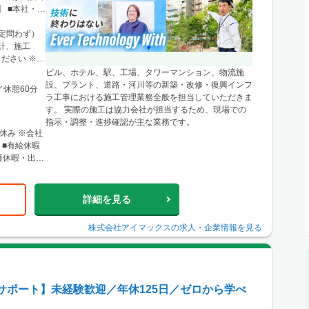
 ■本社・関
1 ニュース
新宿駅」から徒
限定問わず）
、栃木・群
計、施工
に関東圏内の
ださい ※経
県仙台市青葉
ビル、ホテル、駅、工場、タワーマンション、物流施
ル4F ※宮
設、プラント、道路・河川等の新築・改修・復興インフ
／休憩60分
形・福島など
ラ工事における施工管理業務全般を担当していただきま
す。 実際の施工は協力会社が担当するため、現場での
0条西3丁目
指示・調整・進捗確認が主な業務です。
北12条駅」徒
休み ※会社
心とした道央
 ■有給休暇
樽・千歳・岩
護休暇・出張
店 神戸営業
階 └アクセ
三宮駅」か
詳細を見る
リアのほか、
り。 ■関西
株式会社アイマックス
の求人・企業情報を見る
500 大阪駅
大阪梅田
よりアクセス
ほか、東海・
サポート】未経験歓迎／年休125日／ゼロから学べ