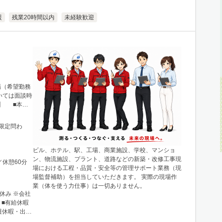
援
残業20時間以内
未経験歓迎
場（希望勤務
いては面談時
】 ■本
23-1 ニ
王線「新宿駅」
限定問わ
のほか、栃
川などに関東
 宮城県仙台
ビル、ホテル、駅、工場、商業施設、学校、マンショ
城商事ビル
ン、物流施設、プラント、道路などの新築・改修工事現
／休憩60分
田・山形・
場における工程・品質・安全等の管理サポート業務（現
営業所・建設
場監督補助）を担当していただきます。 実際の現場作
市北区北10
業（体を使う力仕事）は一切ありません。
：地下鉄「北
休み ※会社
※札幌を中心
 ■有給休暇
各地区（小
護休暇・出張
。 ■関西支