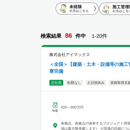
86
検索結果
件
中
1-
20
件
株式会社アイマックス
＜全国＞【建築・土木・設備等の施工管
寮完備
正社員
転勤なし
土日祝休み
資格取得支
420～900万円
年収
各拠点、各拠点の保有するプロジェクト現
地は最大限考慮します） ※現場の詳細につ