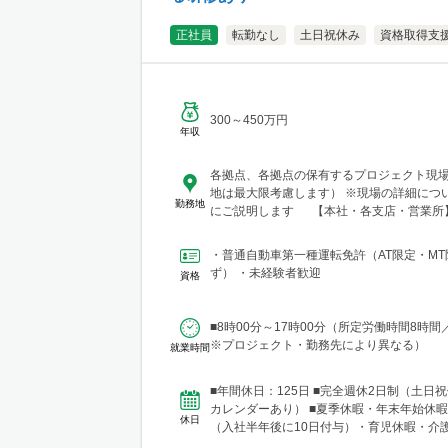
正社員
転勤なし
土日祝休み
資格取得支
300～450万円
年収
各拠点、各拠点の保有するプロジェクト現
地は最大限考慮します） ※現場の詳細につ
勤務地
にご説明します 【本社・各支店・営業所
社・関東支店 東京営業所 東京都渋谷区代々木2-
ューステートメナー1055 └アクセス：京
・普通自動車第一種運転免許（AT限定・MT
から徒歩5分 ※東京都を中心とした首都圏
ず） ・未経験者歓迎
資格
木・群馬・茨城・埼玉・山梨・千葉・神奈
圏内の現場あり。 ■関東支店 仙台事務所
市青葉区中央1丁目7-4（アーケード内） 宮
■8時00分～17時00分（所定労働時間8時間
4F ※宮城県エリアのほか、青森・岩手・秋
※プロジェクト・勤務先により異なる）
就業時間
福島などに現場あり ■北日本支店 札幌
総合技術センター(CTTC事業部) 北海道札幌
条西3丁目13 NKエルムビル1F └アクセス
■年間休日：125日 ■完全週休2日制（土日祝
12条駅」徒歩3分、JR「札幌駅」徒歩9分 
カレンダーあり） ■夏季休暇・年末年始休暇
休日
とした道央圏のほか、道南・道東・道北の
（入社半年後に10日付与）・育児休暇・介
樽・千歳・岩見沢・室蘭など）に現場あり
準備休暇