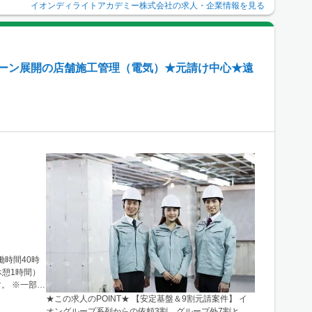
イオンディライトアカデミー株式会社
の求人・企業情報を見る
ェーン展開の店舗施工管理（電気）★元請け中心★遠
働時間40時
。 ※一部
★この求人のPOINT★ 【安定基盤＆9割元請案件】 イ
オングループ系列からの依頼3割、グループ外7割と、