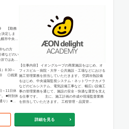
99 【勤務
を決定しま
札幌市中央区
例：宮城県仙台
└勤務地例：
持ちの方
 └勤務地
術者などのい
エリア └勤
必須ではあり
9番14号
【仕事内容】 イオングループの商業施設をはじめ、オ
区南船場2-
）8:30～
フィスビル・病院・大学・公共施設・工場などにおける
島県広島市南
8:00 ◎残業
施工管理業務を担当していただきます。 空調冷熱設備
例：福岡県福岡
をはじめ、中央遠隔監視システム・ネットワークカメラ
工管理業務を
などのビルシステム、電気設備工事など、幅広い設備工
たは現場付近
日～11日休
事の管理業務を通じて、施設の安全・快適な運営を支え
あります。
。 ■特別休
る仕事です。 主に、施工計画の作成や現場監督業務
通り） ■慶
を担当していただきます。 工程管理・品質管...
詳細を見る