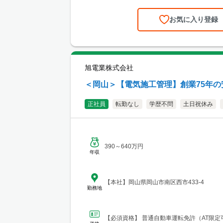
店 神戸営業所 兵庫県神戸市中央区東町122-
階 └アクセス：「三宮・花時計前駅」から徒
お気に入り登録
「三宮駅」から徒歩8分 ※関西、近畿圏を
リアのほか、西日本（九州・四国・中国）
り。 ■関西支店 大阪事務所 大阪府大阪
1-1-3-500 大阪駅前第3ビル5階10号 └ア
鉄「大阪梅田駅」、御堂筋線「梅田駅」、J
旭電業株式会社
よりアクセス良好 ※関西、近畿圏を中心と
ほか、東海・北陸エリアにも現場あり。
＜岡山＞【電気施工管理】創業75年の
正社員
転勤なし
学歴不問
土日祝休み
390～640万円
年収
【本社】岡山県岡山市南区西市433-4
勤務地
【必須資格】 普通自動車運転免許（AT限定