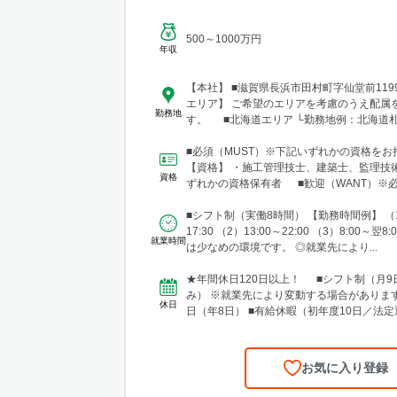
500～1000万円
年収
【本社】 ■滋賀県長浜市田村町字仙堂前11
エリア】 ご希望のエリアを考慮のうえ配属
勤務地
す。 ■北海道エリア └勤務地例：北海道
北12条西23-2-5 ■東北エリア └勤務地
市宮城野区榴岡3-4-1 ■北陸信越エリア 
■必須（MUST）※下記いずれかの資格をお
新潟県新潟市中央区笹口1-2 ■関東エリア
【資格】 ・施工管理技士、建築士、監理技
資格
例：東京都千代田区神田錦町1-1-1 ■東海
ずれかの資格保有者 ■歓迎（WANT）※
務地例：愛知県名古屋市中村区名駅三丁目1
ません 【資格...
■関西エリア └勤務地例：大阪府大阪市中央
■シフト制（実働8時間） 【勤務時間例】 （1
3-2 ■中国・四国エリア └勤務地例：広
17:30 （2）13:00～22:00 （3）8:00～翌
就業時間
区段原南1-3-52 ■九州エリア └勤務地
は少なめの環境です。 ◎就業先により...
市博多区奈良屋町2-1 ※各エリア内で施
担当いただく際、現場によっては、自宅ま
★年間休日120日以上！ ■シフト制（月9
のホテルから直行直帰をお願いする場合が
み） ※就業先により変動する場合があります
休日
日（年8日） ■有給休暇（初年度10日／法定
弔休暇...
お気に入り登録