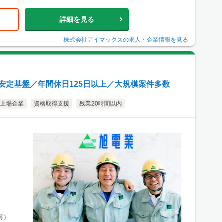
2 港都ビル8
歩2分、
詳細を見る
中心としたエ
にも現場あ
株式会社アイマックス
の求人・企業情報を見る
市北区梅田
クセス：阪急電
R「大阪駅」
したエリアの
安定基盤／年間休日125日以上／大規模案件多数
上場企業
資格取得支援
残業20時間以内
可）