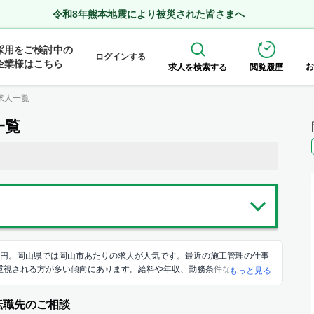
令和8年熊本地震により被災された皆さまへ
採用をご検討中の
ログインする
企業様はこちら
お
求人を検索する
閲覧履歴
求人一覧
一覧
3万円。岡山県では岡山市あたりの求人が人気です。最近の施工管理の仕事
を重視される方が多い傾向にあります。給料や年収、勤務条件など豊富な
もっと見る
正社員/契約社員、業務委託のお仕事を探せます。
転職先のご相談