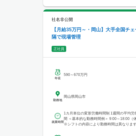
社名非公開
【月給35万円～・岡山】大手全国チ
隔で現場管理
正社員
590～670万円
年収
岡山県岡山市
勤務地
1カ月単位の変形労働時間制 1週間の平均労
間 ＜基本的な勤務時間例＞ 9:00～18:00（休憩1時間）
就業時間
※シフトの内容により勤務時間は異なります
部...