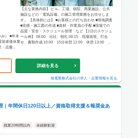
【主な業務内容】 ビル、工場、病院、商業施設、公共
施設などの「電気設備」の施工管理業務をお任せしま
す。 【具体的には】 ■お客様との打ち合わせ ■現地調査
■見積・施工図の作成 ■資材・作業員の手配 ■現場での
品質・安全・スケジュール管理 など 【1日のスケジュ
ール例】 08:00 出社、朝礼 08:15 現場巡視、打合
■産前産後休業
せ、書類作成 10:00 15分休憩 12:00 休憩 13:00 ...
・忌服...
詳細を見る
旭電業株式会社
の求人・企業情報を見る
理｜年間休日120日以上／資格取得支援＆報奨金あ
残業20時間以内
未経験歓迎