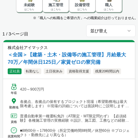
未経験
施工管理
設備管理
職人
はこちら
はこちら
はこちら
はこちら
※「職人への転職をご希望の方」への職業紹介は行っておりません。
並び替え
1
/
3
ページ目
株式会社アイマックス
＜全国＞【建築・土木・設備等の施工管理】月給最大
70万／年間休日125日／家賃ゼロの寮完備
正社員
転勤なし
土日祝休み
資格取得支援
残業20時間以内
420～900万円
年収
各拠点、各拠点の保有するプロジェクト現場（希望勤務地は最大
限考慮します） ※現場の詳細については面談時にご説明します
勤務地
【本社・各支店・営業所】 ■本社・関東支店 東京営業所 東京都渋
谷区代々木2-23-1 ニューステートメナー1055 └アクセス：京王線
普通自動車第一種運転免許（AT限定・MT限定問わず） 【必須経
「新宿駅」から徒歩5分 ※東京都を中心とした首都圏のほか、栃
験】 各種施工管理の実務経験 ※設計、施工図、工務などの経験を
資格
木・群馬・茨城・埼玉・山梨・千葉・神奈川などに関東圏内の現
お持ちの方もご応募ください ※経験年数は不問 【土...
場あり。 ■関東支店 仙台事務所 宮城県仙台市青葉区中央1丁目
■8時00分～17時00分（所定労働時間8時間／休憩60分 ※プロジェ
7-4（アーケード内） 宮城商事ビル4F ※宮城県エリアのほか、青
クト・勤務先により異なる）
森・岩手・秋田・山形・福島などに現場あり ■北日本支店 札幌
就業時間