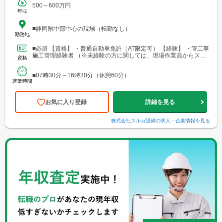
500～600万円
年収
■静岡県中部中心の現場（転勤なし）
勤務地
■必須 【資格】 ・普通自動車免許（AT限定可） 【経験】 ・管工事
施工管理経験者 （※未経験の方に関しては、現場作業員からスタ
資格
ートし、最終的に施工管理職へステップアップす...
■07時30分～16時30分（休憩60分）
就業時間
お気に入り登録
詳細を見る
株式会社スルガ設備
の求人・企業情報を見る