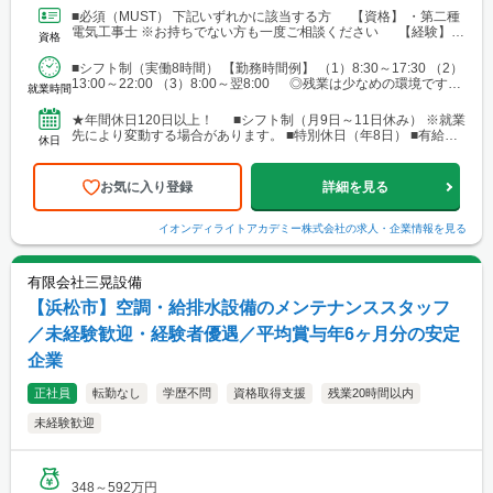
す。 ■北海道 ■東北 └仙台市 ■関東 └東京23区 └町田・立
■必須（MUST） 下記いずれかに該当する方 【資格】 ・第二種
川・調布・西東京 └横浜・川崎・相模原・海老名・厚木 └千葉・
電気工事士 ※お持ちでない方も一度ご相談ください 【経験】
資格
船橋・市川・柏・浦安・市原 └さいたま・川越・越谷・久喜・三
・ビル設備管理 ・建物メンテナンス などの...
郷・川口 └高崎 └宇都宮・日光 ■東海 └名古屋・春日井・豊
■シフト制（実働8時間） 【勤務時間例】 （1）8:30～17:30 （2）
橋・岡崎・長久手・日進・稲沢・清須・小牧 └岐阜・各務原 └
13:00～22:00 （3）8:00～翌8:00 ◎残業は少なめの環境です。
津・四日市・桑名・志摩 └静岡・浜松・沼津・御殿場 ■関西 └
就業時間
◎就業先により...
大阪市・なんばエリア・梅田エリア・高槻・吹田・茨木・池田・
和泉・泉南 └神戸市・西宮・尼崎・姫路・加古川 └京都市・長岡
★年間休日120日以上！ ■シフト制（月9日～11日休み） ※就業
京・舞鶴・木津・木津川・城陽・京田辺・福知山・綾部・八幡 └
先により変動する場合があります。 ■特別休日（年8日） ■有給休
休日
滋賀・大津・草津・近江八幡・長浜・米原 └和歌山・新宮・田辺
暇（初年度10日／法定通り） ■慶弔休暇...
└奈良市・橿原・大和郡山 ■中四国 └広島市（安佐南区・南
区）・福山 └岡山・倉敷・津山
お気に入り登録
詳細を見る
イオンディライトアカデミー株式会社
の求人・企業情報を見る
有限会社三晃設備
【浜松市】空調・給排水設備のメンテナンススタッフ
／未経験歓迎・経験者優遇／平均賞与年6ヶ月分の安定
企業
正社員
転勤なし
学歴不問
資格取得支援
残業20時間以内
未経験歓迎
348～592万円