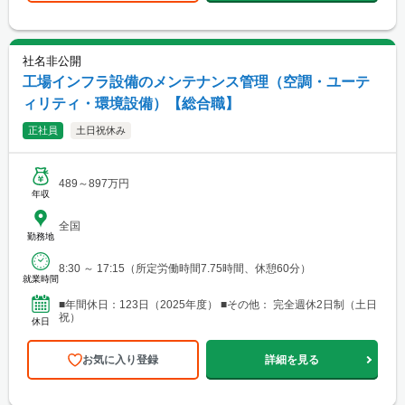
社名非公開
工場インフラ設備のメンテナンス管理（空調・ユーテ
ィリティ・環境設備）【総合職】
正社員
土日祝休み
489～897万円
年収
全国
勤務地
8:30 ～ 17:15（所定労働時間7.75時間、休憩60分）
就業時間
■年間休日：123日（2025年度） ■その他： 完全週休2日制（土日
祝）
休日
お気に入り登録
詳細を見る