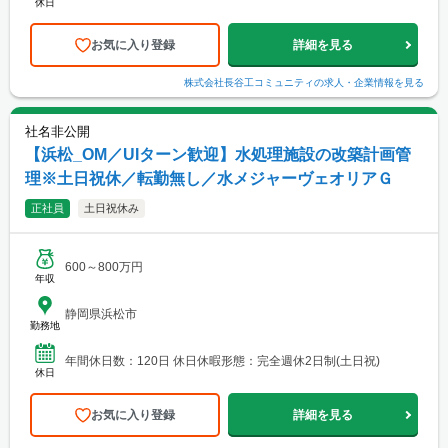
休日
お気に入り登録
詳細を見る
株式会社長谷工コミュニティ
の求人・企業情報を見る
社名非公開
【浜松_OM／UIターン歓迎】水処理施設の改築計画管
理※土日祝休／転勤無し／水メジャーヴェオリアＧ
正社員
土日祝休み
600～800万円
年収
静岡県浜松市
勤務地
年間休日数：120日 休日休暇形態：完全週休2日制(土日祝)
休日
お気に入り登録
詳細を見る