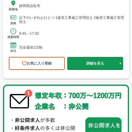
静岡県浜松市
勤務地
以下のいずれかひとつ 1級管工事施工管理技士 2級管工事施工管理
技士
資格
8:45～17:30
就業時間
完全週休2日制
休日
お気に入り登録
詳細を見る