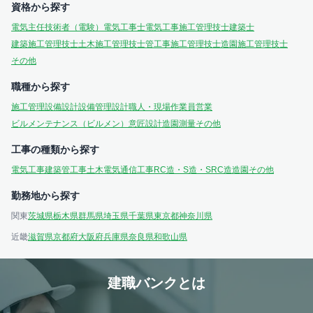
資格から探す
電気主任技術者（電験）
電気工事士
電気工事施工管理技士
建築士
建築施工管理技士
土木施工管理技士
管工事施工管理技士
造園施工管理技士
その他
職種から探す
施工管理
設備設計
設備管理
設計
職人・現場作業員
営業
ビルメンテナンス（ビルメン）
意匠設計
造園
測量
その他
工事の種類から探す
電気工事
建築
管工事
土木
電気通信工事
RC造・S造・SRC造
造園
その他
勤務地から探す
関東
茨城県
栃木県
群馬県
埼玉県
千葉県
東京都
神奈川県
近畿
滋賀県
京都府
大阪府
兵庫県
奈良県
和歌山県
建職バンクとは