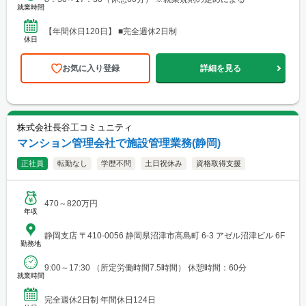
就業時間
【年間休日120日】 ■完全週休2日制
休日
お気に入り登録
詳細を見る
株式会社長谷工コミュニティ
マンション管理会社で施設管理業務(静岡)
正社員
転勤なし
学歴不問
土日祝休み
資格取得支援
470～820万円
年収
静岡支店 〒410-0056 静岡県沼津市高島町 6-3 アゼル沼津ビル 6F
勤務地
9:00～17:30 （所定労働時間7.5時間） 休憩時間：60分
就業時間
完全週休2日制 年間休日124日