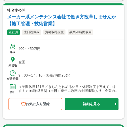
社名非公開
メーカー系メンテナンス会社で働き方改革しませんか
【施工管理・技術営業】
正社員
土日祝休み
資格取得支援
残業20時間以内
400～450万円
年収
全国
勤務地
9：00～17：10（実働7時間25分）
就業時間
＜年間休日121日／きちんと休める休日・休暇制度を整えていま
す！＞ ■週休2日制（土日）※年に数回の土曜出勤あり（企業カレ
休日
ンダーによる） ■祝日 ■有給休暇 ■年末年始休暇（...
お気に入り登録
詳細を見る