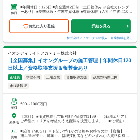
営業所・建設総合技術センター(CTTC事業部) 北海道札幌市北区北
10条西3丁目13 NKエルムビル1F └アクセス：地下鉄「北12条
■年間休日：125日 ■完全週休2日制（土日祝休み ※会社カレンダ
駅」徒歩3分、JR「札幌駅」徒歩9分 ※札幌を中心とした道央圏の
ーあり） ■夏季休暇・年末年始休暇 ■有給休暇（入社半年後に10日
休日
ほか、道南・道東・道北の各地区（小樽・千歳・岩見沢・室蘭な
付与）・育児休暇・介護休暇・出張準備休暇
ど）に現場あり。 ■関西支店 神戸営業所 兵庫県神戸市中央区
東町122-2 港都ビル8階 └アクセス：「三宮・花時計前駅」から徒
お気に入り登録
詳細を見る
歩2分、「三宮駅」から徒歩8分 ※関西、近畿圏を中心としたエリ
アのほか、西日本（九州・四国・中国）にも現場あり。 ■関
西支店 大阪事務所 大阪府大阪市北区梅田1-1-3-500 大阪駅前第3ビ
株式会社アイマックス
の求人・企業情報を見る
ル5階10号 └アクセス：阪急電鉄「大阪梅田駅」、御堂筋線「梅田
駅」、JR「大阪駅」よりアクセス良好 ※関西、近畿圏を中心とし
たエリアのほか、東海・北陸エリアにも現場あり。
イオンディライトアカデミー株式会社
【全国募集】イオングループの施工管理｜年間休日120
日以上／資格取得支援＆報奨金あり
正社員
学歴不問
上場企業
資格取得支援
残業20時間以内
未経験歓迎
500～1000万円
年収
【本社】 ■滋賀県長浜市田村町字仙堂前1199 【勤務エリア】
ご希望のエリアを考慮のうえ配属を決定します。 ■北海道エリ
勤務地
ア └勤務地例：北海道札幌市中央区北12条西23-2-5 ■東北エリ
ア └勤務地例：宮城県仙台市宮城野区榴岡3-4-1 ■北陸信越エリ
■必須（MUST）※下記いずれかの資格をお持ちの方 【資格】 ・
ア └勤務地例：新潟県新潟市中央区笹口1-2 ■関東エリア └勤務
施工管理技士、建築士、監理技術者などのいずれかの資格保有者
資格
地例：東京都千代田区神田錦町1-1-1 ■東海エリア └勤務地例：
■歓迎（WANT）※必須ではありません 【資格...