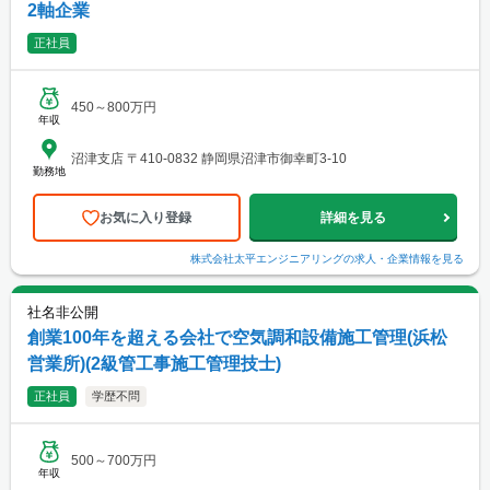
2軸企業
正社員
450～800万円
年収
沼津支店 〒410-0832 静岡県沼津市御幸町3-10
勤務地
お気に入り登録
詳細を見る
株式会社太平エンジニアリング
の求人・企業情報を見る
社名非公開
創業100年を超える会社で空気調和設備施工管理(浜松
営業所)(2級管工事施工管理技士)
正社員
学歴不問
500～700万円
年収