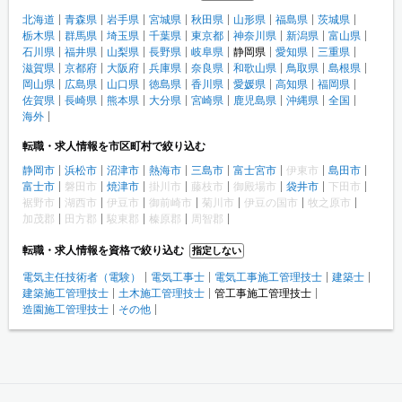
北海道
青森県
岩手県
宮城県
秋田県
山形県
福島県
茨城県
栃木県
群馬県
埼玉県
千葉県
東京都
神奈川県
新潟県
富山県
石川県
福井県
山梨県
長野県
岐阜県
静岡県
愛知県
三重県
滋賀県
京都府
大阪府
兵庫県
奈良県
和歌山県
鳥取県
島根県
岡山県
広島県
山口県
徳島県
香川県
愛媛県
高知県
福岡県
佐賀県
長崎県
熊本県
大分県
宮崎県
鹿児島県
沖縄県
全国
海外
転職・求人情報を市区町村で絞り込む
静岡市
浜松市
沼津市
熱海市
三島市
富士宮市
伊東市
島田市
富士市
磐田市
焼津市
掛川市
藤枝市
御殿場市
袋井市
下田市
裾野市
湖西市
伊豆市
御前崎市
菊川市
伊豆の国市
牧之原市
加茂郡
田方郡
駿東郡
榛原郡
周智郡
転職・求人情報を資格で絞り込む
指定しない
電気主任技術者（電験）
電気工事士
電気工事施工管理技士
建築士
建築施工管理技士
土木施工管理技士
管工事施工管理技士
造園施工管理技士
その他