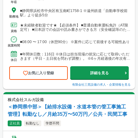
年収
■静岡県浜松市中央区有玉南町1758-1 ※遠州鉄道「自動車学校前
駅」より徒歩5分
勤務地
★未経験者歓迎です★ 【必須条件】 ■普通自動車運転免許（AT限
定可） ■日本語での会話や読み書きができる方（安全確認等のた
資格
め） 【求める経験】 ■経験者の場合：空調・給...
■08:00 〜 17:00（休憩90分） ※案件に応じて前後する可能性あり
就業時間
■年間休日数：116日 ※休日は担当現場の状況に応じて取得いただ
きます（平日・土日祝を問わず調整）。 ※6ヶ月経過後の年次有給
休日
休暇日数：10日
お気に入り登録
詳細を見る
有限会社三晃設備
の求人・企業情報を見る
株式会社スルガ設備
＜静岡県中部＞【給排水設備・水道本管の管工事施工
管理】転勤なし／月給35万〜50万円／公共・民間工事
正社員
転勤なし
学歴不問