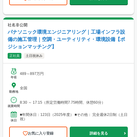
社名非公開
パナソニック環境エンジニアリング｜工場インフラ設
備の施工管理｜空調・ユーティリティ・環境設備【ポ
ジションマッチング】
正社員
土日祝休み
489～897万円
年収
全国
勤務地
8:30 ～ 17:15（所定労働時間7.75時間、休憩60分）
就業時間
■年間休日：123日（2025年度） ■その他： 完全週休2日制（土日
祝）
休日
お気に入り登録
詳細を見る