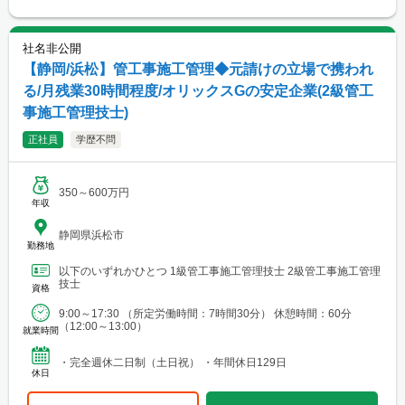
社名非公開
【静岡/浜松】管工事施工管理◆元請けの立場で携われ
る/月残業30時間程度/オリックスGの安定企業(2級管工
事施工管理技士)
正社員
学歴不問
350～600万円
年収
静岡県浜松市
勤務地
以下のいずれかひとつ 1級管工事施工管理技士 2級管工事施工管理
技士
資格
9:00～17:30 （所定労働時間：7時間30分） 休憩時間：60分
（12:00～13:00）
就業時間
・完全週休二日制（土日祝） ・年間休日129日
休日