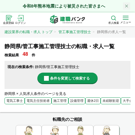
令和8年熊本地震により被災された皆さまへ
メニュー
会員登録
ログイン
求人検索
建設業界の転職・求人 トップ
管工事施工管理技士
静岡県の求人一覧
静岡県/管工事施工管理技士の転職・求人一覧
48
検索結果
件
現在の検索条件:
静岡県/管工事施工管理技士
条件を変更して検索する
静岡県 × 人気求人条件のページを見る
電気工事士
電気主任技術者
施工管理
設備管理
週休2日
未経験歓迎
大手企
転職先のご相談