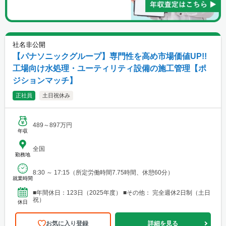
社名非公開
【パナソニックグループ】専門性を高め市場価値UP!!
工場向け水処理・ユーティリティ設備の施工管理【ポ
ジションマッチ】
正社員
土日祝休み
489～897万円
年収
全国
勤務地
8:30 ～ 17:15（所定労働時間7.75時間、休憩60分）
就業時間
■年間休日：123日（2025年度） ■その他： 完全週休2日制（土日
祝）
休日
お気に入り登録
詳細を見る