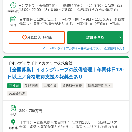
愛知県名古屋市中村区名駅三丁目19番14号 ■関西エリア └勤務
■シフト制（実働8時間） 【勤務時間例】 （1）8:30～17:30 （2）
地例：大阪府大阪市中央区南船場2-3-2 ■中国・四国エリア └勤
13:00～22:00 （3）8:00～翌8:00 ◎残業は少なめの環境です。
務地例：広島県広島市南区段原南1-3-52 ■九州エリア └勤務地
就業時間
◎就業先により...
例：福岡県福岡市博多区奈良屋町2-1 ※各エリア内で施工管理
業務を担当いただく際、現場によっては、自宅または現場付近の
★年間休日120日以上！ ■シフト制（月9日～11日休み） ※就業
ホテルから直行直帰をお願いする場合があります。
先により変動する場合があります。 ■特別休日（年8日） ■有給休
休日
暇（初年度10日／法定通り） ■慶弔休暇...
お気に入り登録
詳細を見る
イオンディライトアカデミー株式会社
の求人・企業情報を見る
イオンディライトアカデミー株式会社
【全国募集】イオングループの設備管理｜年間休日120
日以上／資格取得支援＆報奨金あり
正社員
学歴不問
上場企業
資格取得支援
残業20時間以内
未経験歓迎
350～750万円
年収
【本社】 ■滋賀県長浜市田村町字仙堂前1199 【勤務エリア】
全国に多数の就業先案件があり、ご希望のエリアを考慮のうえ配
勤務地
属を決定します。 北海道～沖縄まで、幅広いエリアで勤務可能で