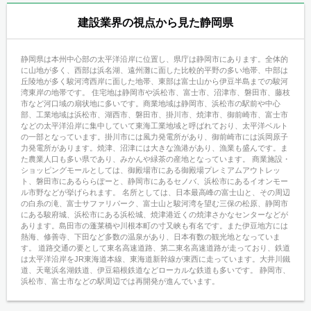
建設業界の視点から見た静岡県
静岡県は本州中心部の太平洋沿岸に位置し、県庁は静岡市にあります。全体的
に山地が多く、西部は浜名湖、遠州灘に面した比較的平野の多い地帯、中部は
丘陵地が多く駿河湾西岸に面した地帯、東部は富士山から伊豆半島までの駿河
湾東岸の地帯です。 住宅地は静岡市や浜松市、富士市、沼津市、磐田市、藤枝
市など河口域の扇状地に多いです。商業地域は静岡市、浜松市の駅前や中心
部、工業地域は浜松市、湖西市、磐田市、掛川市、焼津市、御前崎市、富士市
などの太平洋沿岸に集中していて東海工業地域と呼ばれており、太平洋ベルト
の一部となっています。掛川市には風力発電所があり、御前崎市には浜岡原子
力発電所があります。焼津、沼津には大きな漁港があり、漁業も盛んです。ま
た農業人口も多い県であり、みかんや緑茶の産地となっています。 商業施設・
ショッピングモールとしては、御殿場市にある御殿場プレミアムアウトレッ
ト、磐田市にあるららぽーと、静岡市にあるセノバ、浜松市にあるイオンモー
ル市野などが挙げられます。 名所としては、日本最高峰の富士山と、その周辺
の白糸の滝、富士サファリパーク、富士山と駿河湾を望む三保の松原、静岡市
にある駿府城、浜松市にある浜松城、焼津港近くの焼津さかなセンターなどが
あります。島田市の蓬莱橋や川根本町の寸又峡も有名です。また伊豆地方には
熱海、修善寺、下田など多数の温泉があり、日本有数の観光地となっていま
す。 道路交通の要として東名高速道路、第二東名高速道路が走っており、鉄道
は太平洋沿岸をJR東海道本線、東海道新幹線が東西に走っています。大井川鐵
道、天竜浜名湖鉄道、伊豆箱根鉄道などローカルな鉄道も多いです。 静岡市、
浜松市、富士市などの駅周辺では再開発が進んでいます。