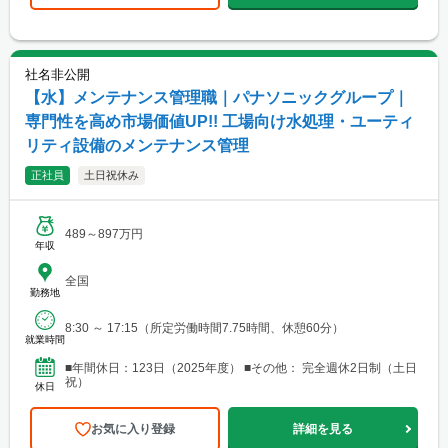
社名非公開
【水】メンテナンス管理職｜パナソニックグループ｜
専門性を高め市場価値UP!! 工場向け水処理・ユーティ
リティ設備のメンテナンス管理
正社員
土日祝休み
489～897万円
年収
全国
勤務地
8:30 ～ 17:15（所定労働時間7.75時間、休憩60分）
就業時間
■年間休日：123日（2025年度） ■その他： 完全週休2日制（土日
祝）
休日
お気に入り登録
詳細を見る