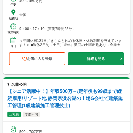
400～450万円
年収
全国
勤務地
9：00～17：10（実働7時間25分）
就業時間
＜年間休日121日／きちんと休める休日・休暇制度を整えていま
す！＞ ■週休2日制（土日）※年に数回の土曜出勤あり（企業カレ
休日
ンダーによる） ■祝日 ■有給休暇 ■年末年始休暇（...
お気に入り登録
詳細を見る
社名非公開
【シニア活躍中！】年収500万～/定年後も99歳まで継
続雇用/リゾート地 静岡県浜名湖の上場G会社で建築施
工管理(1級建築施工管理技士)
正社員
学歴不問
500～700万円