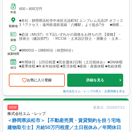
600～800万円
年収
■本社：静岡県浜松市中央区元浜町92 エンブレム元浜2F オフィス
3 └アクセス：遠州鉄道鉄道線「八幡駅」より徒歩7分 ■相模原
勤務地
支店：神奈川県相模原市中央区田名 └アクセス：京王相模原線
「橋本駅」よりバス25分
■必須（MUST）※下記いずれかの資格をお持ちの方 【資格】 ・
技術士（建設部門） ・RCCM ・土木設計技士 ・測量士 ・土木施
資格
工管理技士 ・建築士 ※要：普通自動車運転免...
■9時00分～18時00分（休憩60分）
就業時間
■年間休日：125日程度 ■完全週休2日制（土日祝休み） ■GW休暇
■夏季休暇 ■年末年始休暇 ■育児休暇 ■産前・産後休暇 ■有給休暇
休日
お気に入り登録
詳細を見る
株式会社エム・レップ
の求人・企業情報を見る
更新日 :
2026/07/15
NEW
株式会社エム・レップ
＜静岡県浜松市＞【不動産売買・賃貸契約を担う宅地
建物取引士】月給50万円程度／土日祝休み／年間休日