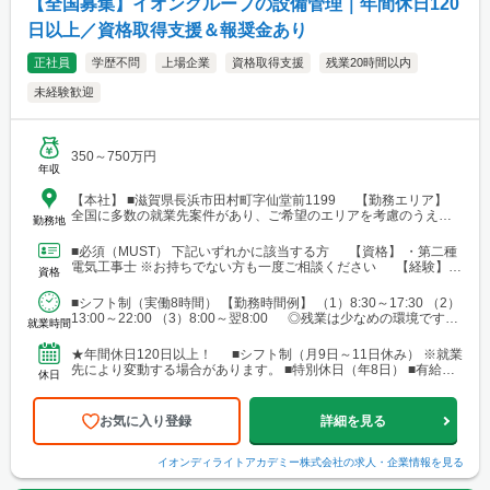
【全国募集】イオングループの設備管理｜年間休日120
日以上／資格取得支援＆報奨金あり
正社員
学歴不問
上場企業
資格取得支援
残業20時間以内
未経験歓迎
350～750万円
年収
【本社】 ■滋賀県長浜市田村町字仙堂前1199 【勤務エリア】
全国に多数の就業先案件があり、ご希望のエリアを考慮のうえ配
勤務地
属を決定します。 北海道～沖縄まで、幅広いエリアで勤務可能で
す。 ■北海道 ■東北 └仙台市 ■関東 └東京23区 └町田・立
■必須（MUST） 下記いずれかに該当する方 【資格】 ・第二種
川・調布・西東京 └横浜・川崎・相模原・海老名・厚木 └千葉・
電気工事士 ※お持ちでない方も一度ご相談ください 【経験】
資格
船橋・市川・柏・浦安・市原 └さいたま・川越・越谷・久喜・三
・ビル設備管理 ・建物メンテナンス などの...
郷・川口 └高崎 └宇都宮・日光 ■東海 └名古屋・春日井・豊
■シフト制（実働8時間） 【勤務時間例】 （1）8:30～17:30 （2）
橋・岡崎・長久手・日進・稲沢・清須・小牧 └岐阜・各務原 └
13:00～22:00 （3）8:00～翌8:00 ◎残業は少なめの環境です。
津・四日市・桑名・志摩 └静岡・浜松・沼津・御殿場 ■関西 └
就業時間
◎就業先により...
大阪市・なんばエリア・梅田エリア・高槻・吹田・茨木・池田・
和泉・泉南 └神戸市・西宮・尼崎・姫路・加古川 └京都市・長岡
★年間休日120日以上！ ■シフト制（月9日～11日休み） ※就業
京・舞鶴・木津・木津川・城陽・京田辺・福知山・綾部・八幡 └
先により変動する場合があります。 ■特別休日（年8日） ■有給休
休日
滋賀・大津・草津・近江八幡・長浜・米原 └和歌山・新宮・田辺
暇（初年度10日／法定通り） ■慶弔休暇...
└奈良市・橿原・大和郡山 ■中四国 └広島市（安佐南区・南
区）・福山 └岡山・倉敷・津山
お気に入り登録
詳細を見る
イオンディライトアカデミー株式会社
の求人・企業情報を見る