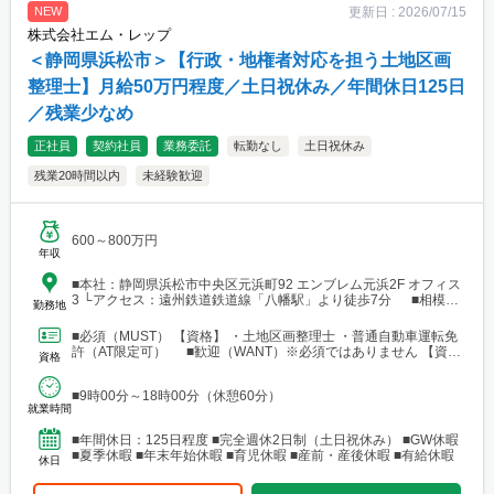
更新日 :
2026/07/15
NEW
株式会社エム・レップ
＜静岡県浜松市＞【行政・地権者対応を担う土地区画
整理士】月給50万円程度／土日祝休み／年間休日125日
／残業少なめ
正社員
契約社員
業務委託
転勤なし
土日祝休み
残業20時間以内
未経験歓迎
600～800万円
年収
■本社：静岡県浜松市中央区元浜町92 エンブレム元浜2F オフィス
3 └アクセス：遠州鉄道鉄道線「八幡駅」より徒歩7分 ■相模原
勤務地
支店：神奈川県相模原市中央区田名 └アクセス：京王相模原線
「橋本駅」よりバス25分
■必須（MUST） 【資格】 ・土地区画整理士 ・普通自動車運転免
許（AT限定可） ■歓迎（WANT）※必須ではありません 【資
資格
格】 ・不動産業界または建設業界に関連する...
■9時00分～18時00分（休憩60分）
就業時間
■年間休日：125日程度 ■完全週休2日制（土日祝休み） ■GW休暇
■夏季休暇 ■年末年始休暇 ■育児休暇 ■産前・産後休暇 ■有給休暇
休日