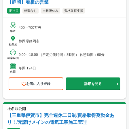
【静岡】看板の営業
正社員
転勤なし
土日祝休み
資格取得支援
400～700万円
年収
静岡県静岡市
勤務地
9:00～18:00 （所定労働時間：8時間） 休憩時間：60分
就業時間
年間 124日
休日
お気に入り登録
詳細を見る
社名非公開
【三重県伊賀市】完全週休二日制/資格取得奨励金あ
り！/元請けメインの電気工事施工管理