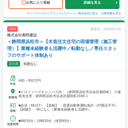
お気に入り登録
詳細を見る
マンパワーグループコンストラクション株式会社
の求人・企業情報を見る
更新日 :
2026/07/24
NEW
株式会社都田建設
＜静岡県浜松市＞【木造注文住宅の現場管理（施工管
理）】業種未経験者も活躍中／転勤なし／専任スタッ
フのサポート体制あり
正社員
転勤なし
480～950万円
年収
■ドロフィーズキャンパス内：（静岡県浜松市浜名区都田町） ※連
絡先住所：静岡県浜松市浜名区都田町2698-1
勤務地
■必須（MUST） 【資格】 ・普通自動車運転免許（AT限定不可）
【経験】 ・特になし（業種未経験者も活躍中）
資格
■9時30分～18時30分（休憩90分）
就業時間