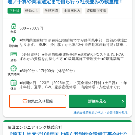
理／予算や業者選定まで自ら行う社長並みの裁量権！
正社員
転勤なし
学歴不問
土日祝休み
資格取得支援
500～700万円
年収
■静岡県御前崎市 ※在籍は御前崎ですが静岡県中部・西部の現場に
なります。 ※JR「掛川駅」から車40分 ※自動車通勤可能 / 駐車場
勤務地
あり ※※本社（掛川）への転勤の可能性あり
【必須資格】 ■普通自動車運転免許 ■基本的なPCスキル 以下のい
ずれかの資格をお持ちの方 ■1級建築施工管理技士 ■2級建築施工管
資格
理技士 ■一級建築士 ■1級土木施...
■8時00分～17時00分（休憩60分）
就業時間
■年間休日：123日（2026年度） ・完全週休2日制（土日祝） ・年
末年始、夏季、GW、産前産後休暇 ・有給休暇（入社後すぐに有
休日
給休暇10日付与）
お気に入り登録
詳細を見る
株式会社若杉組
の求人・企業情報を見る
藤田エンジニアリング株式会社
【埼玉】地元で100年以上続く老舗総合設備工事会社で