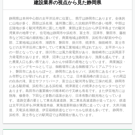
建設業界の視点から見た静岡県
静岡県は本州中心部の太平洋沿岸に位置し、県庁は静岡市にあります。全体的
に山地が多く、西部は浜名湖、遠州灘に面した比較的平野の多い地帯、中部は
丘陵地が多く駿河湾西岸に面した地帯、東部は富士山から伊豆半島までの駿河
湾東岸の地帯です。 住宅地は静岡市や浜松市、富士市、沼津市、磐田市、藤枝
市など河口域の扇状地に多いです。商業地域は静岡市、浜松市の駅前や中心
部、工業地域は浜松市、湖西市、磐田市、掛川市、焼津市、御前崎市、富士市
などの太平洋沿岸に集中していて東海工業地域と呼ばれており、太平洋ベルト
の一部となっています。掛川市には風力発電所があり、御前崎市には浜岡原子
力発電所があります。焼津、沼津には大きな漁港があり、漁業も盛んです。ま
た農業人口も多い県であり、みかんや緑茶の産地となっています。 商業施設・
ショッピングモールとしては、御殿場市にある御殿場プレミアムアウトレッ
ト、磐田市にあるららぽーと、静岡市にあるセノバ、浜松市にあるイオンモー
ル市野などが挙げられます。 名所としては、日本最高峰の富士山と、その周辺
の白糸の滝、富士サファリパーク、富士山と駿河湾を望む三保の松原、静岡市
にある駿府城、浜松市にある浜松城、焼津港近くの焼津さかなセンターなどが
あります。島田市の蓬莱橋や川根本町の寸又峡も有名です。また伊豆地方には
熱海、修善寺、下田など多数の温泉があり、日本有数の観光地となっていま
す。 道路交通の要として東名高速道路、第二東名高速道路が走っており、鉄道
は太平洋沿岸をJR東海道本線、東海道新幹線が東西に走っています。大井川鐵
道、天竜浜名湖鉄道、伊豆箱根鉄道などローカルな鉄道も多いです。 静岡市、
浜松市、富士市などの駅周辺では再開発が進んでいます。