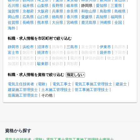
石川県
福井県
山梨県
長野県
岐阜県
静岡県
愛知県
三重県
滋賀県
京都府
大阪府
兵庫県
奈良県
和歌山県
鳥取県
島根県
岡山県
広島県
山口県
徳島県
香川県
愛媛県
高知県
福岡県
佐賀県
長崎県
熊本県
大分県
宮崎県
鹿児島県
沖縄県
全国
海外
転職・求人情報を市区町村で絞り込む
静岡市
浜松市
沼津市
熱海市
三島市
富士宮市
伊東市
島田市
富士市
磐田市
焼津市
掛川市
藤枝市
御殿場市
袋井市
下田市
裾野市
湖西市
伊豆市
御前崎市
菊川市
伊豆の国市
牧之原市
加茂郡
田方郡
駿東郡
榛原郡
周智郡
転職・求人情報を資格で絞り込む
指定しない
電気主任技術者（電験）
電気工事士
電気工事施工管理技士
建築士
建築施工管理技士
土木施工管理技士
管工事施工管理技士
造園施工管理技士
その他
資格から探す
電気主任技術者（電験）
電気工事士
電気工事施工管理技士
建築士