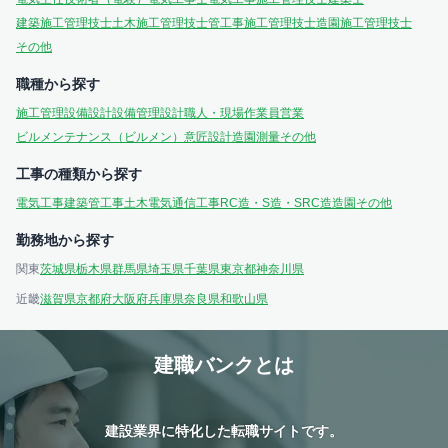
建築施工管理技士
土木施工管理技士
管工事施工管理技士
造園施工管理技士
その他
職種から探す
施工管理
設備設計
設備管理
設計
職人・現場作業員
営業
ビルメンテナンス（ビルメン）
意匠設計
造園
測量
その他
工事の種類から探す
電気工事
建築
管工事
土木
電気通信工事
RC造・S造・SRC造
造園
その他
勤務地から探す
関東
茨城県
栃木県
群馬県
埼玉県
千葉県
東京都
神奈川県
近畿
滋賀県
京都府
大阪府
兵庫県
奈良県
和歌山県
建職バンクとは
建設業界に特化した転職サイトです。