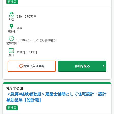
正社員
240～576万円
年収
全国
勤務地
8：30～17：30（実働8時間）
就業時間
年間休日113日
休日
お気に入り登録
詳細を見る
社名非公開
＜急募×経験者歓迎＞建築士補助として住宅設計・設計
補助業務【設計職】
正社員