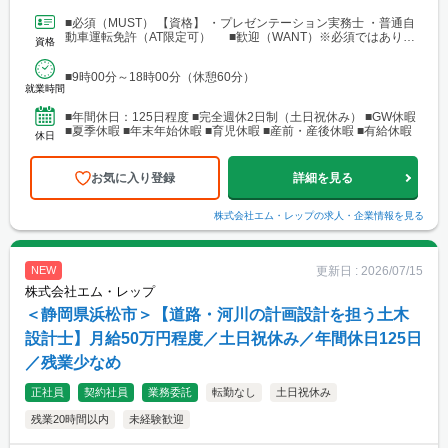
支店：神奈川県相模原市中央区田名 └アクセス：京王相模原線
「橋本駅」よりバス25分
■必須（MUST） 【資格】 ・プレゼンテーション実務士 ・普通自
動車運転免許（AT限定可） ■歓迎（WANT）※必須ではありま
資格
せん 【資格】 ・不動産業界または建設業界...
■9時00分～18時00分（休憩60分）
就業時間
■年間休日：125日程度 ■完全週休2日制（土日祝休み） ■GW休暇
■夏季休暇 ■年末年始休暇 ■育児休暇 ■産前・産後休暇 ■有給休暇
休日
お気に入り登録
詳細を見る
株式会社エム・レップ
の求人・企業情報を見る
更新日 :
2026/07/15
NEW
株式会社エム・レップ
＜静岡県浜松市＞【道路・河川の計画設計を担う土木
設計士】月給50万円程度／土日祝休み／年間休日125日
／残業少なめ
正社員
契約社員
業務委託
転勤なし
土日祝休み
残業20時間以内
未経験歓迎