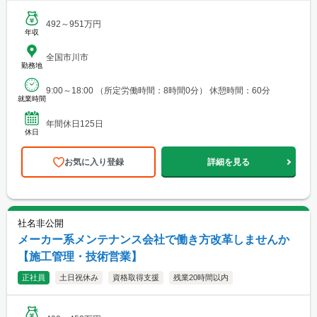
492～951万円
年収
全国市川市
勤務地
9:00～18:00 （所定労働時間：8時間0分） 休憩時間：60分
就業時間
年間休日125日
休日
お気に入り登録
詳細を見る
社名非公開
メーカー系メンテナンス会社で働き方改革しませんか
【施工管理・技術営業】
正社員
土日祝休み
資格取得支援
残業20時間以内