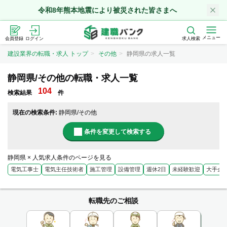
令和8年熊本地震により被災された皆さまへ
メニュー
会員登録
ログイン
求人検索
建設業界の転職・求人 トップ
その他
静岡県の求人一覧
静岡県/その他の転職・求人一覧
104
検索結果
件
現在の検索条件:
静岡県/その他
条件を変更して検索する
静岡県 × 人気求人条件のページを見る
電気工事士
電気主任技術者
施工管理
設備管理
週休2日
未経験歓迎
大手企
転職先のご相談