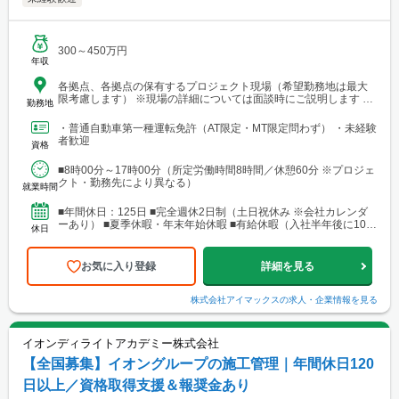
300～450万円
年収
各拠点、各拠点の保有するプロジェクト現場（希望勤務地は最大
限考慮します） ※現場の詳細については面談時にご説明します
勤務地
【本社・各支店・営業所】 ■本社・関東支店 東京営業所 東京都
渋谷区代々木2-23-1 ニューステートメナー1055 └アクセス：京王
・普通自動車第一種運転免許（AT限定・MT限定問わず） ・未経験
線「新宿駅」から徒歩5分 ※東京都を中心とした首都圏のほか、栃
者歓迎
資格
木・群馬・茨城・埼玉・山梨・千葉・神奈川などに関東圏内の現
場あり。 ■関東支店 仙台事務所 宮城県仙台市青葉区中央1丁目
■8時00分～17時00分（所定労働時間8時間／休憩60分 ※プロジェ
7-4（アーケード内） 宮城商事ビル4F ※宮城県エリアのほか、青
クト・勤務先により異なる）
森・岩手・秋田・山形・福島などに現場あり ■北日本支店 札
就業時間
幌営業所・建設総合技術センター(CTTC事業部) 北海道札幌市北区
北10条西3丁目13 NKエルムビル1F └アクセス：地下鉄「北12条
■年間休日：125日 ■完全週休2日制（土日祝休み ※会社カレンダ
駅」徒歩3分、JR「札幌駅」徒歩9分 ※札幌を中心とした道央圏の
ーあり） ■夏季休暇・年末年始休暇 ■有給休暇（入社半年後に10日
休日
ほか、道南・道東・道北の各地区（小樽・千歳・岩見沢・室蘭な
付与）・育児休暇・介護休暇・出張準備休暇
ど）に現場あり。 ■関西支店 神戸営業所 兵庫県神戸市中央区東
町122-2 港都ビル8階 └アクセス：「三宮・花時計前駅」から徒歩
お気に入り登録
詳細を見る
2分、「三宮駅」から徒歩8分 ※関西、近畿圏を中心としたエリア
のほか、西日本（九州・四国・中国）にも現場あり。 ■関西
支店 大阪事務所 大阪府大阪市北区梅田1-1-3-500 大阪駅前第3ビル
株式会社アイマックス
の求人・企業情報を見る
5階10号 └アクセス：阪急電鉄「大阪梅田駅」、御堂筋線「梅田
駅」、JR「大阪駅」よりアクセス良好 ※関西、近畿圏を中心とし
たエリアのほか、東海・北陸エリアにも現場あり。
イオンディライトアカデミー株式会社
【全国募集】イオングループの施工管理｜年間休日120
日以上／資格取得支援＆報奨金あり