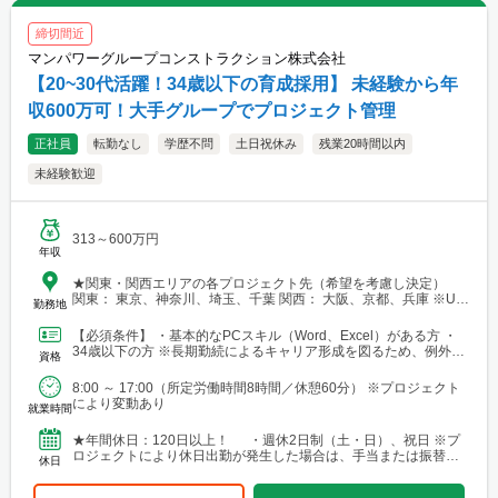
締切間近
マンパワーグループコンストラクション株式会社
【20~30代活躍！34歳以下の育成採用】 未経験から年
収600万可！大手グループでプロジェクト管理
正社員
転勤なし
学歴不問
土日祝休み
残業20時間以内
未経験歓迎
313～600万円
年収
★関東・関西エリアの各プロジェクト先（希望を考慮し決定）
関東： 東京、神奈川、埼玉、千葉 関西： 大阪、京都、兵庫 ※U・
勤務地
Iターン歓迎 【本社】 東京都港区芝浦三丁目1番1号 田町ステー
ションタワーN 30階
【必須条件】 ・基本的なPCスキル（Word、Excel）がある方 ・
34歳以下の方 ※長期勤続によるキャリア形成を図るため、例外事
資格
由3号のイに基づき、若手技術者の育成を目...
8:00 ～ 17:00（所定労働時間8時間／休憩60分） ※プロジェクト
により変動あり
就業時間
★年間休日：120日以上！ ・週休2日制（土・日）、祝日 ※プ
ロジェクトにより休日出勤が発生した場合は、手当または振替休
休日
日を支給 ・年末年始休暇 ・GW休暇（※配属先...