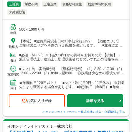
正社員
学歴不問
上場企業
資格取得支援
残業20時間以内
未経験歓迎
500～1000万円
年収
【本社】 ■滋賀県長浜市田村町字仙堂前1199 【勤務エリア】
ご希望のエリアを考慮のうえ配属を決定します。 ■北海道エリ
勤務地
ア └勤務地例：北海道札幌市中央区北12条西23-2-5 ■東北エリ
ア └勤務地例：宮城県仙台市宮城野区榴岡3-4-1 ■北陸信越エリ
■必須（MUST）※下記いずれかの資格をお持ちの方 【資格】 ・
ア └勤務地例：新潟県新潟市中央区笹口1-2 ■関東エリア └勤務
施工管理技士、建築士、監理技術者などのいずれかの資格保有者
資格
地例：東京都千代田区神田錦町1-1-1 ■東海エリア └勤務地例：
■歓迎（WANT）※必須ではありません 【資格...
愛知県名古屋市中村区名駅三丁目19番14号 ■関西エリア └勤務
■シフト制（実働8時間） 【勤務時間例】 （1）8:30～17:30 （2）
地例：大阪府大阪市中央区南船場2-3-2 ■中国・四国エリア └勤
13:00～22:00 （3）8:00～翌8:00 ◎残業は少なめの環境です。
務地例：広島県広島市南区段原南1-3-52 ■九州エリア └勤務地
就業時間
◎就業先により...
例：福岡県福岡市博多区奈良屋町2-1 ※各エリア内で施工管理
業務を担当いただく際、現場によっては、自宅または現場付近の
★年間休日120日以上！ ■シフト制（月9日～11日休み） ※就業
ホテルから直行直帰をお願いする場合があります。
先により変動する場合があります。 ■特別休日（年8日） ■有給休
休日
暇（初年度10日／法定通り） ■慶弔休暇...
お気に入り登録
詳細を見る
イオンディライトアカデミー株式会社
の求人・企業情報を見る
イオンディライトアカデミー株式会社