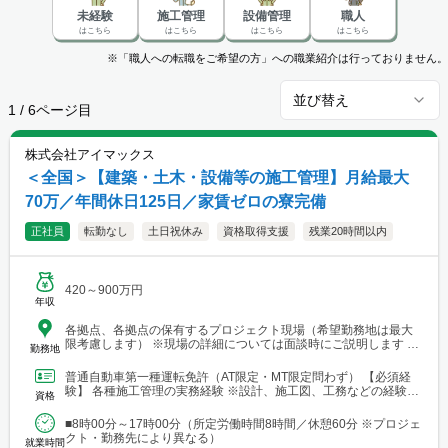
未経験
施工管理
設備管理
職人
はこちら
はこちら
はこちら
はこちら
※「職人への転職をご希望の方」への職業紹介は行っておりません。
並び替え
1
/
6
ページ目
株式会社アイマックス
＜全国＞【建築・土木・設備等の施工管理】月給最大
70万／年間休日125日／家賃ゼロの寮完備
正社員
転勤なし
土日祝休み
資格取得支援
残業20時間以内
420～900万円
年収
各拠点、各拠点の保有するプロジェクト現場（希望勤務地は最大
限考慮します） ※現場の詳細については面談時にご説明します
勤務地
【本社・各支店・営業所】 ■本社・関東支店 東京営業所 東京都渋
谷区代々木2-23-1 ニューステートメナー1055 └アクセス：京王線
普通自動車第一種運転免許（AT限定・MT限定問わず） 【必須経
「新宿駅」から徒歩5分 ※東京都を中心とした首都圏のほか、栃
験】 各種施工管理の実務経験 ※設計、施工図、工務などの経験を
資格
木・群馬・茨城・埼玉・山梨・千葉・神奈川などに関東圏内の現
お持ちの方もご応募ください ※経験年数は不問 【土...
場あり。 ■関東支店 仙台事務所 宮城県仙台市青葉区中央1丁目
■8時00分～17時00分（所定労働時間8時間／休憩60分 ※プロジェ
7-4（アーケード内） 宮城商事ビル4F ※宮城県エリアのほか、青
クト・勤務先により異なる）
森・岩手・秋田・山形・福島などに現場あり ■北日本支店 札幌
就業時間