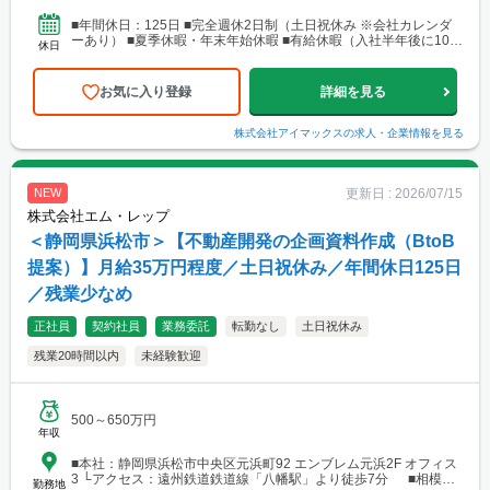
営業所・建設総合技術センター(CTTC事業部) 北海道札幌市北区北
10条西3丁目13 NKエルムビル1F └アクセス：地下鉄「北12条
■年間休日：125日 ■完全週休2日制（土日祝休み ※会社カレンダ
駅」徒歩3分、JR「札幌駅」徒歩9分 ※札幌を中心とした道央圏の
ーあり） ■夏季休暇・年末年始休暇 ■有給休暇（入社半年後に10日
休日
ほか、道南・道東・道北の各地区（小樽・千歳・岩見沢・室蘭な
付与）・育児休暇・介護休暇・出張準備休暇
ど）に現場あり。 ■関西支店 神戸営業所 兵庫県神戸市中央区
東町122-2 港都ビル8階 └アクセス：「三宮・花時計前駅」から徒
お気に入り登録
詳細を見る
歩2分、「三宮駅」から徒歩8分 ※関西、近畿圏を中心としたエリ
アのほか、西日本（九州・四国・中国）にも現場あり。 ■関
西支店 大阪事務所 大阪府大阪市北区梅田1-1-3-500 大阪駅前第3ビ
株式会社アイマックス
の求人・企業情報を見る
ル5階10号 └アクセス：阪急電鉄「大阪梅田駅」、御堂筋線「梅田
駅」、JR「大阪駅」よりアクセス良好 ※関西、近畿圏を中心とし
たエリアのほか、東海・北陸エリアにも現場あり。
更新日 :
2026/07/15
NEW
株式会社エム・レップ
＜静岡県浜松市＞【不動産開発の企画資料作成（BtoB
提案）】月給35万円程度／土日祝休み／年間休日125日
／残業少なめ
正社員
契約社員
業務委託
転勤なし
土日祝休み
残業20時間以内
未経験歓迎
500～650万円
年収
■本社：静岡県浜松市中央区元浜町92 エンブレム元浜2F オフィス
3 └アクセス：遠州鉄道鉄道線「八幡駅」より徒歩7分 ■相模原
勤務地