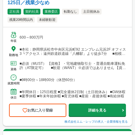
125日／残業少なめ
正社員
契約社員
業務委託
転勤なし
土日祝休み
残業20時間以内
未経験歓迎
600～800万円
年収
■本社：静岡県浜松市中央区元浜町92 エンブレム元浜2F オフィス
3 └アクセス：遠州鉄道鉄道線「八幡駅」より徒歩7分 ■相模原
勤務地
支店：神奈川県相模原市中央区田名 └アクセス：京王相模原線
「橋本駅」よりバス25分
■必須（MUST） 【資格】 ・宅地建物取引士 ・普通自動車運転免
許（AT限定可） ■歓迎（WANT）※必須ではありません 【資
資格
格】 ・不動産業界または建設業界に関連する...
■9時00分～18時00分（休憩60分）
就業時間
■年間休日：125日程度 ■完全週休2日制（土日祝休み） ■GW休暇
■夏季休暇 ■年末年始休暇 ■育児休暇 ■産前・産後休暇 ■有給休暇
休日
お気に入り登録
詳細を見る
株式会社エム・レップ
の求人・企業情報を見る