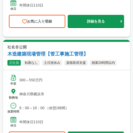
年間休日110日
休日
お気に入り登録
詳細を見る
社名非公開
木造建築現場管理【管工事施工管理】
正社員
転勤なし
土日祝休み
資格取得支援
残業20時間以内
300～550万円
年収
神奈川県横浜市
勤務地
9：00～18：00 （休憩1時間）
就業時間
年間休日110日
休日