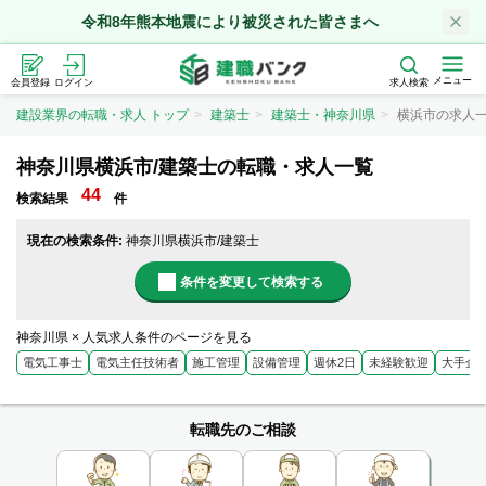
令和8年熊本地震により被災された皆さまへ
メニュー
会員登録
ログイン
求人検索
建設業界の転職・求人 トップ
建築士
建築士・神奈川県
横浜市の求人
神奈川県横浜市/建築士の転職・求人一覧
44
検索結果
件
現在の検索条件:
神奈川県横浜市/建築士
条件を変更して検索する
神奈川県 × 人気求人条件のページを見る
電気工事士
電気主任技術者
施工管理
設備管理
週休2日
未経験歓迎
大手企
転職先のご相談