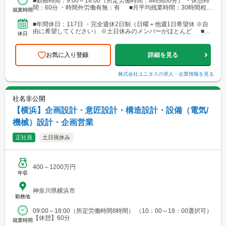
■勤務時間：9:00～18:00（所定労働時間：8時間00分） ・休憩時
間：60分 ・時間外労働有無：有 ■月平均残業時間：30時間程度
就業時間
（事業場外みなし労働時間制 月40...
■年間休日：117日 ・完全週休2日制（日曜＋他週1日希望休 ※自
由に希望してください） ※土日休みのメンバーがほとんど ■そ
休日
の他 ・年末年始休暇（7日 ※2023年度予...
お気に入り登録
詳細を見る
株式会社ユニタス
の求人・企業情報を見る
社名非公開
【横浜】企画設計・意匠設計・構造設計・設備（電気/
機械）設計・企画営業
正社員
土日祝休み
400～1200万円
年収
神奈川県横浜市
勤務地
09:00～18:00（所定労働時間8時間） （10：00～19：00選択可）
【休憩】60分
就業時間