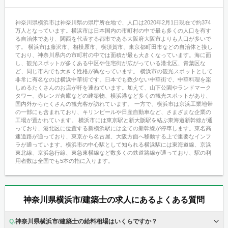
神奈川県横浜市は神奈川県の県庁所在地で、人口は2020年2月1日現在で約374
万人となっています。横浜市は日本国内の市町村の中で最も多くの人口を有す
る自治体であり、関西を代表する都市である大阪府大阪市よりも人口が多いで
す。 横浜市は藤沢市、相模原市、横須賀市、東京都町田市などの自治体と接し
ており、神奈川県内の市町村の中では面積が最も大きくなっています。海に面
し、観光スポットが多くある中区や住宅街が広がっている港北区、青葉区な
ど、同じ市内でも大きく性格が異なっています。 横浜市の観光スポットとして
非常に有名なのは横浜中華街です。日本でも数少ない中華街で、中華料理を楽
しめるたくさんのお店が軒を連ねています。加えて、山下公園やランドマーク
タワー、赤レンガ倉庫などの建築物、横浜港など多くの観光スポットがあり、
国内外からたくさんの観光客が訪れています。 一方で、横浜市は京浜工業地帯
の一部にも含まれており、キリンビールや日産自動車など、さまざまな企業の
工場が置かれています。 横浜市には東京駅と新大阪駅を結ぶ東海道新幹線が通
っており、港北区に位置する新横浜駅には全ての新幹線が停車します。東名高
速道路が通っており、東京から名古屋、大阪方面へ移動する上で重要なインフ
ラが通っています。横浜市の中心駅として知られる横浜駅には東海道線、京浜
東北線、京浜急行線、東急東横線など数多くの鉄道路線が通っており、駅の利
用者数は全国でも5本の指に入ります。
神奈川県横浜市/建築士の求人にあるよくある質問
神奈川県横浜市/建築士の給料相場はいくらですか？