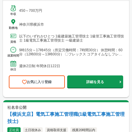
450～700万円
年収
神奈川県横浜市
勤務地
以下のいずれかひとつ 1級建築施工管理技士 1級管工事施工管理技
士 1級電気工事施工管理技士 一級建築士
資格
9時15分～17時45分（所定労働時間：7時間30分） 休憩時間：60
分（12時00分～13時00分） 〇フレックス コアタイムなしフレッ
就業時間
クス制 ※働き方改革の一貫にて実施...
週休2日制 年間休日122日
休日
お気に入り登録
詳細を見る
社名非公開
【横浜支店】電気工事施工管理職(1級電気工事施工管理
技士)
正社員
土日祝休み
資格取得支援
残業20時間以内