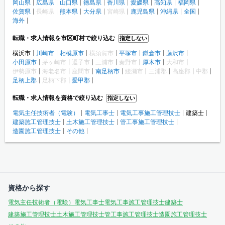
岡山県
広島県
山口県
徳島県
香川県
愛媛県
高知県
福岡県
佐賀県
長崎県
熊本県
大分県
宮崎県
鹿児島県
沖縄県
全国
海外
転職・求人情報を市区町村で絞り込む
指定しない
横浜市
川崎市
相模原市
横須賀市
平塚市
鎌倉市
藤沢市
小田原市
茅ヶ崎市
逗子市
三浦市
秦野市
厚木市
大和市
伊勢原市
海老名市
座間市
南足柄市
綾瀬市
三浦郡
高座郡
中郡
足柄上郡
足柄下郡
愛甲郡
転職・求人情報を資格で絞り込む
指定しない
電気主任技術者（電験）
電気工事士
電気工事施工管理技士
建築士
建築施工管理技士
土木施工管理技士
管工事施工管理技士
造園施工管理技士
その他
資格から探す
電気主任技術者（電験）
電気工事士
電気工事施工管理技士
建築士
建築施工管理技士
土木施工管理技士
管工事施工管理技士
造園施工管理技士