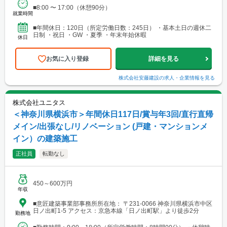
■8:00 〜 17:00（休憩90分）
就業時間
■年間休日：120日（所定労働日数：245日） ・基本土日の週休二
日制 ・祝日 ・GW ・夏季 ・年末年始休暇
休日
お気に入り登録
詳細を見る
株式会社安藤建設
の求人・企業情報を見る
株式会社ユニタス
＜神奈川県横浜市＞年間休日117日/賞与年3回/直行直帰
メイン/出張なし/リノベーション (戸建・マンションメ
イン）の建築施工
正社員
転勤なし
450～600万円
年収
■意匠建築事業部事務所所在地： 〒231-0066 神奈川県横浜市中区
日ノ出町1-5 アクセス：京急本線「日ノ出町駅」より徒歩2分
勤務地