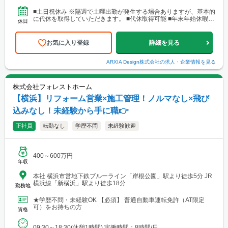
■土日祝休み ※隔週で土曜出勤が発生する場合ありますが、基本的
に代休を取得していただきます。 ■代休取得可能 ■年末年始休暇 ■
休日
夏季休暇 ■GW休暇 ■有給休暇
お気に入り登録
詳細を見る
ARXIA Design株式会社
の求人・企業情報を見る
株式会社フォレストホーム
【横浜】リフォーム営業×施工管理！ノルマなし×飛び
込みなし！未経験から手に職👉
正社員
転勤なし
学歴不問
未経験歓迎
400～600万円
年収
本社 横浜市営地下鉄ブルーライン「岸根公園」駅より徒歩5分 JR
横浜線「新横浜」駅より徒歩18分
勤務地
★学歴不問・未経験OK 【必須】 普通自動車運転免許（AT限定
可）をお持ちの方
資格
09:30～18:30(休憩1時間) 実働時間：8時間/日