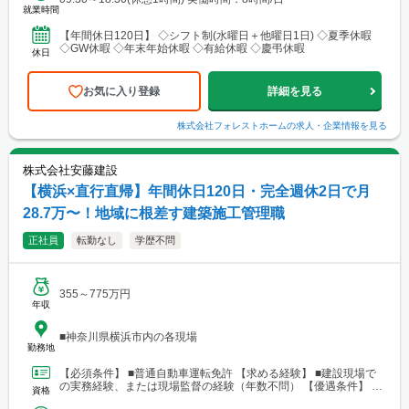
就業時間
【年間休日120日】 ◇シフト制(水曜日＋他曜日1日) ◇夏季休暇
◇GW休暇 ◇年末年始休暇 ◇有給休暇 ◇慶弔休暇
休日
お気に入り登録
詳細を見る
株式会社フォレストホーム
の求人・企業情報を見る
株式会社安藤建設
【横浜×直行直帰】年間休日120日・完全週休2日で月
28.7万〜！地域に根差す建築施工管理職
正社員
転勤なし
学歴不問
355～775万円
年収
■神奈川県横浜市内の各現場
勤務地
【必須条件】 ■普通自動車運転免許 【求める経験】 ■建設現場で
の実務経験、または現場監督の経験（年数不問） 【優遇条件】 ■1
資格
級・2級建築施工管理技士 ■一級・二級...