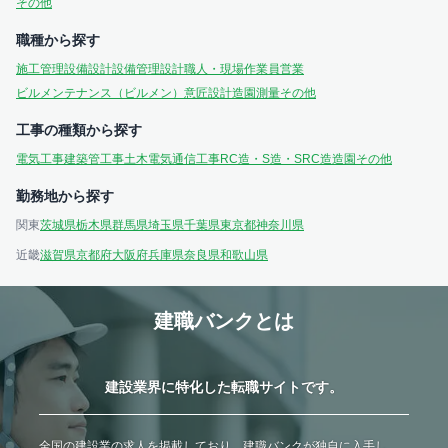
その他
職種から探す
施工管理
設備設計
設備管理
設計
職人・現場作業員
営業
ビルメンテナンス（ビルメン）
意匠設計
造園
測量
その他
工事の種類から探す
電気工事
建築
管工事
土木
電気通信工事
RC造・S造・SRC造
造園
その他
勤務地から探す
関東
茨城県
栃木県
群馬県
埼玉県
千葉県
東京都
神奈川県
近畿
滋賀県
京都府
大阪府
兵庫県
奈良県
和歌山県
建職バンクとは
建設業界に特化した転職サイトです。
全国の建設業の求人を掲載しており、建職バンクが独自に入手し