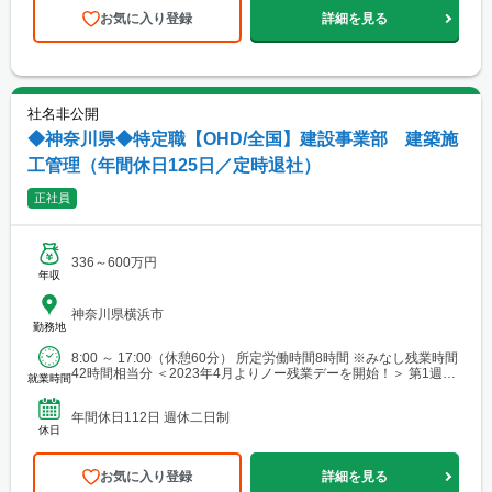
お気に入り登録
詳細を見る
社名非公開
◆神奈川県◆特定職【OHD/全国】建設事業部 建築施
工管理（年間休日125日／定時退社）
正社員
336～600万円
年収
神奈川県横浜市
勤務地
8:00 ～ 17:00（休憩60分） 所定労働時間8時間 ※みなし残業時間
42時間相当分 ＜2023年4月よりノー残業デーを開始！＞ 第1週目
就業時間
～第3週目の定められた曜日にて...
年間休日112日 週休二日制
休日
お気に入り登録
詳細を見る