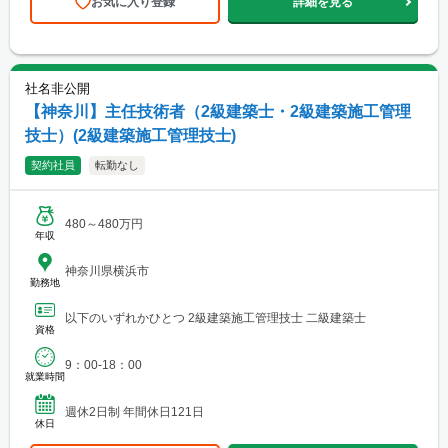
お気に入り登録
詳細を見る
社名非公開
【神奈川】主任技術者（2級建築士・2級建築施工管理
技士）(2級建築施工管理技士)
契約社員
転勤なし
480～480万円
年収
神奈川県横浜市
勤務地
以下のいずれかひとつ 2級建築施工管理技士 二級建築士
資格
9：00-18：00
就業時間
週休2日制 年間休日121日
休日