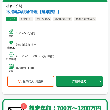
社名非公開
木造建築現場管理【建築設計】
正社員
転勤なし
土日祝休み
資格取得支援
残業20時間以内
300～550万円
年収
神奈川県横浜市
勤務地
9：00～18：00 （休憩1時間）
就業時間
年間休日110日
休日
お気に入り登録
詳細を見る