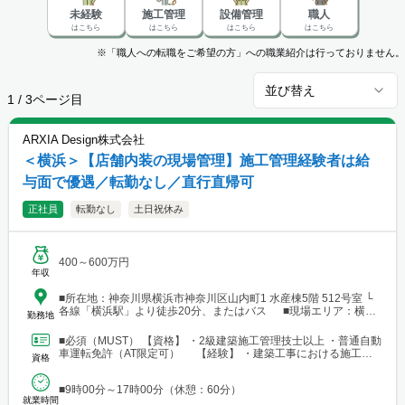
未経験
施工管理
設備管理
職人
はこちら
はこちら
はこちら
はこちら
※「職人への転職をご希望の方」への職業紹介は行っておりません。
並び替え
1
/
3
ページ目
ARXIA Design株式会社
＜横浜＞【店舗内装の現場管理】施工管理経験者は給
与面で優遇／転勤なし／直行直帰可
正社員
転勤なし
土日祝休み
400～600万円
年収
■所在地：神奈川県横浜市神奈川区山内町1 水産棟5階 512号室 └
各線「横浜駅」より徒歩20分、またはバス ■現場エリア：横浜
勤務地
市神奈川区を中心に、神奈川・東京・埼玉・千葉
■必須（MUST） 【資格】 ・2級建築施工管理技士以上 ・普通自動
車運転免許（AT限定可） 【経験】 ・建築工事における施工管
資格
理の実務経験1年以上 ■歓迎（WANT...
■9時00分～17時00分（休憩：60分）
就業時間