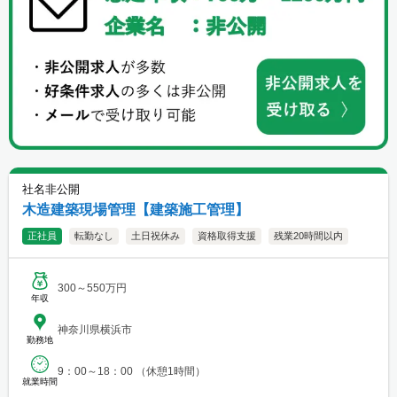
社名非公開
木造建築現場管理【建築施工管理】
正社員
転勤なし
土日祝休み
資格取得支援
残業20時間以内
300～550万円
年収
神奈川県横浜市
勤務地
9：00～18：00 （休憩1時間）
就業時間