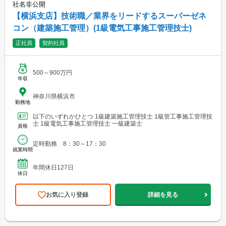
社名非公開
【横浜支店】技術職／業界をリードするスーパーゼネ
コン（建築施工管理）(1級電気工事施工管理技士)
正社員
契約社員
500～900万円
年収
神奈川県横浜市
勤務地
以下のいずれかひとつ 1級建築施工管理技士 1級管工事施工管理技
士 1級電気工事施工管理技士 一級建築士
資格
定時勤務 8：30～17：30
就業時間
年間休日127日
休日
お気に入り登録
詳細を見る