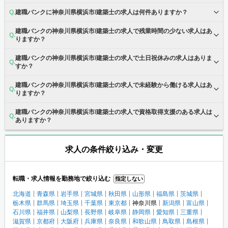
建職バンクに神奈川県横浜市/建築士の求人は何件ありますか？
建職バンクの神奈川県横浜市/建築士の求人で残業時間の少ない求人はあ
りますか？
建職バンクの神奈川県横浜市/建築士の求人で土日祝休みの求人はありま
すか？
建職バンクの神奈川県横浜市/建築士の求人で未経験から働ける求人はあ
りますか？
建職バンクの神奈川県横浜市/建築士の求人で資格取得支援のある求人は
ありますか？
求人の条件絞り込み・変更
転職・求人情報を勤務地で絞り込む
指定しない
北海道
青森県
岩手県
宮城県
秋田県
山形県
福島県
茨城県
栃木県
群馬県
埼玉県
千葉県
東京都
神奈川県
新潟県
富山県
石川県
福井県
山梨県
長野県
岐阜県
静岡県
愛知県
三重県
滋賀県
京都府
大阪府
兵庫県
奈良県
和歌山県
鳥取県
島根県