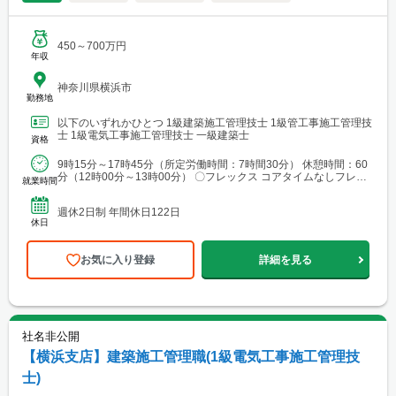
450～700万円
年収
神奈川県横浜市
勤務地
以下のいずれかひとつ 1級建築施工管理技士 1級管工事施工管理技
士 1級電気工事施工管理技士 一級建築士
資格
9時15分～17時45分（所定労働時間：7時間30分） 休憩時間：60
分（12時00分～13時00分） 〇フレックス コアタイムなしフレッ
就業時間
クス制 ※働き方改革の一貫にて実施...
週休2日制 年間休日122日
休日
お気に入り登録
詳細を見る
社名非公開
【横浜支店】建築施工管理職(1級電気工事施工管理技
士)