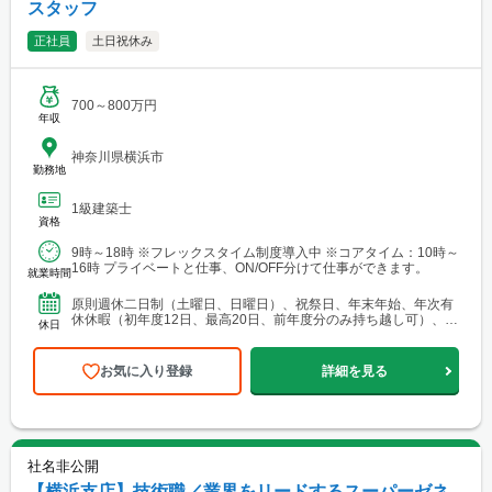
スタッフ
正社員
土日祝休み
700～800万円
年収
神奈川県横浜市
勤務地
1級建築士
資格
9時～18時 ※フレックスタイム制度導入中 ※コアタイム：10時～
16時 プライベートと仕事、ON/OFF分けて仕事ができます。
就業時間
原則週休二日制（土曜日、日曜日）、祝祭日、年末年始、年次有
休休暇（初年度12日、最高20日、前年度分のみ持ち越し可）、慶
休日
弔休暇、生理休暇、出産休 暇、育児休暇、介護休暇 他 ...
お気に入り登録
詳細を見る
社名非公開
【横浜支店】技術職／業界をリードするスーパーゼネ