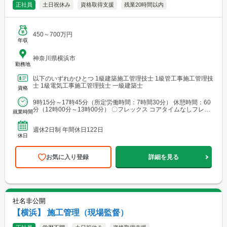
正社員
土日祝休み
資格取得支援
残業20時間以内
450～700万円
年収
神奈川県横浜市
勤務地
以下のいずれかひとつ 1級建築施工管理技士 1級管工事施工管理技
士 1級電気工事施工管理技士 一級建築士
資格
9時15分～17時45分（所定労働時間：7時間30分） 休憩時間：60
分（12時00分～13時00分） 〇フレックス コアタイムなしフレッ
就業時間
クス制 ※働き方改革の一貫にて実施...
週休2日制 年間休日122日
休日
お気に入り登録
詳細を見る
社名非公開
【横浜】 施工管理（現場監督）