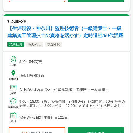
社名非公開
【生涯現役・神奈川】監理技術者（一級建築士・一級
建築施工管理技士の資格を活かす）定時退社/60代活躍
契約社員
転勤なし
学歴不問
540～540万円
年収
神奈川県横浜市
勤務地
以下のいずれかひとつ 1級建築施工管理技士 一級建築士
資格
9:00～18:00 （所定労働時間：8時間0分） 休憩時間：60分 管理の
必要に応じて、8:00に始業し17:00に終業するなどする日もありま
就業時間
す。
完全週休2日制 年間休日121日
休日