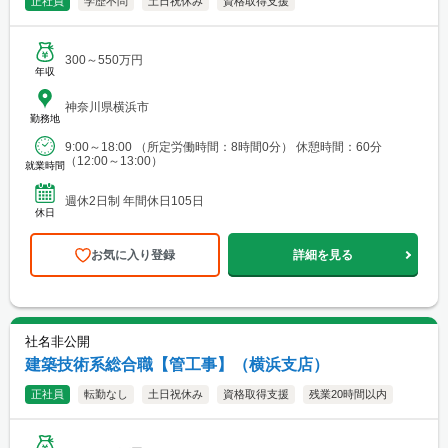
正社員
学歴不問
土日祝休み
資格取得支援
300～550万円
年収
神奈川県横浜市
勤務地
9:00～18:00 （所定労働時間：8時間0分） 休憩時間：60分
（12:00～13:00）
就業時間
週休2日制 年間休日105日
休日
お気に入り登録
詳細を見る
社名非公開
建築技術系総合職【管工事】（横浜支店）
正社員
転勤なし
土日祝休み
資格取得支援
残業20時間以内