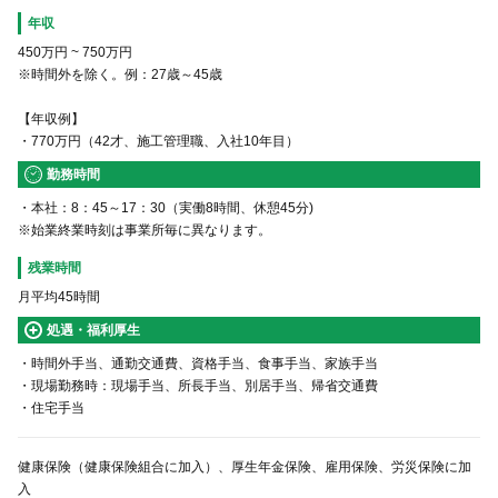
年収
450万円
~
750万円
※時間外を除く。例：27歳～45歳
【年収例】
・770万円（42才、施工管理職、入社10年目）
勤務時間
・本社：8：45～17：30（実働8時間、休憩45分)
※始業終業時刻は事業所毎に異なります。
残業時間
月平均45時間
処遇・福利厚生
・時間外手当、通勤交通費、資格手当、食事手当、家族手当
・現場勤務時：現場手当、所長手当、別居手当、帰省交通費
・住宅手当
健康保険（健康保険組合に加入）、厚生年金保険、雇用保険、労災保険に加
入