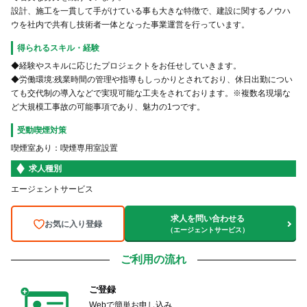
設計、施工を一貫して手がけている事も大きな特徴で、建設に関するノウハ
ウを社内で共有し技術者一体となった事業運営を行っています。
得られるスキル・経験
◆経験やスキルに応じたプロジェクトをお任せしていきます。
◆労働環境:残業時間の管理や指導もしっかりとされており、休日出勤につい
ても交代制の導入などで実現可能な工夫をされております。※複数名現場な
ど大規模工事故の可能事項であり、魅力の1つです。
受動喫煙対策
喫煙室あり：喫煙専用室設置
求人種別
エージェントサービス
求人を問い合わせる
お気に入り登録
（エージェントサービス）
ご利用の流れ
ご登録
Webで簡単お申し込み