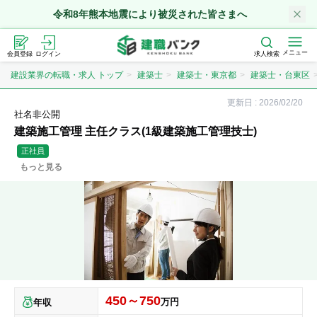
令和8年熊本地震により被災された皆さまへ
メニュー
会員登録
ログイン
求人検索
建設業界の転職・求人 トップ
建築士
建築士・東京都
建築士・台東区
更新日 :
2026/02/20
社名非公開
建築施工管理 主任クラス(1級建築施工管理技士)
正社員
もっと見る
450～750
万円
年収