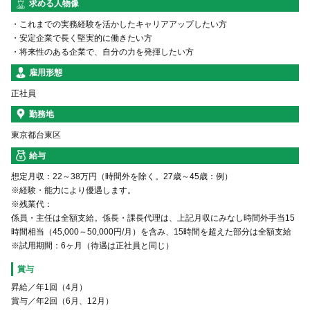
求める人物像
・これまでの実務経験を活かしたキャリアアップしたい方
・安定企業で長く堅実的に働きたい方
・将来性のある企業で、自分の力を発揮したい方
雇用形態
正社員
勤務地
東京都台東区
給与
想定月収：22～38万円（時間外を除く。27歳～45歳：例）
※経験・能力により優遇します。
※残業代：
係員・主任は全額支給。係長・課長代理は、上記月収にみなし時間外手当15
時間相当（45,000～50,000円/月）を含み、15時間を超えた部分は全額支給
※試用期間：6ヶ月（待遇は正社員と同じ）
賞与
昇給／年1回（4月）
賞与／年2回（6月、12月）