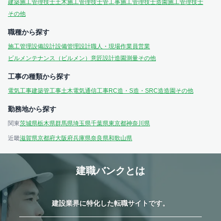
建築施工管理技士
土木施工管理技士
管工事施工管理技士
造園施工管理技士
その他
職種から探す
施工管理
設備設計
設備管理
設計
職人・現場作業員
営業
ビルメンテナンス（ビルメン）
意匠設計
造園
測量
その他
工事の種類から探す
電気工事
建築
管工事
土木
電気通信工事
RC造・S造・SRC造
造園
その他
勤務地から探す
関東
茨城県
栃木県
群馬県
埼玉県
千葉県
東京都
神奈川県
近畿
滋賀県
京都府
大阪府
兵庫県
奈良県
和歌山県
建職バンクとは
建設業界に特化した転職サイトです。