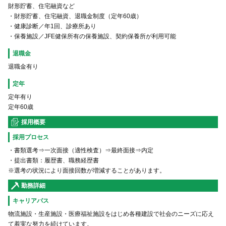
財形貯蓄、住宅融資など
・財形貯蓄、住宅融資、退職金制度（定年60歳）
・健康診断／年1回、診療所あり
・保養施設／JFE健保所有の保養施設、契約保養所が利用可能
退職金
退職金有り
定年
定年有り
定年60歳
採用概要
採用プロセス
・書類選考⇒一次面接（適性検査）⇒最終面接⇒内定
・提出書類：履歴書、職務経歴書
※選考の状況により面接回数が増減することがあります。
勤務詳細
キャリアパス
物流施設・生産施設・医療福祉施設をはじめ各種建設で社会のニーズに応え
て着実な努力を続けています。