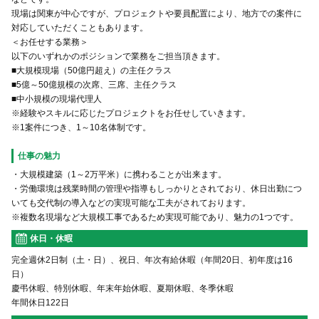
現場は関東が中心ですが、プロジェクトや要員配置により、地方での案件に
対応していただくこともあります。
＜お任せする業務＞
以下のいずれかのポジションで業務をご担当頂きます。
■大規模現場（50億円超え）の主任クラス
■5億～50億規模の次席、三席、主任クラス
■中小規模の現場代理人
※経験やスキルに応じたプロジェクトをお任せしていきます。
※1案件につき、1～10名体制です。
仕事の魅力
・大規模建築（1～2万平米）に携わることが出来ます。
・労働環境は残業時間の管理や指導もしっかりとされており、休日出勤につ
いても交代制の導入などの実現可能な工夫がされております。
※複数名現場など大規模工事であるため実現可能であり、魅力の1つです。
休日・休暇
完全週休2日制（土・日）、祝日、年次有給休暇（年間20日、初年度は16
日）
慶弔休暇、特別休暇、年末年始休暇、夏期休暇、冬季休暇
年間休日122日