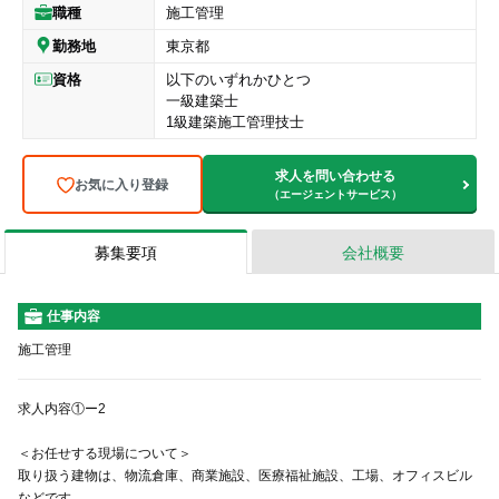
職種
施工管理
勤務地
東京都
資格
以下のいずれかひとつ
一級建築士
1級建築施工管理技士
求人を問い合わせる
お気に入り登録
（エージェントサービス）
募集要項
会社概要
仕事内容
施工管理
求人内容①ー2
＜お任せする現場について＞
取り扱う建物は、物流倉庫、商業施設、医療福祉施設、工場、オフィスビル
などです。