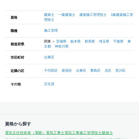
建築士
一級建築士
建築施工管理技士
1級建築施工管
資格
理技士
施工管理
職種
関東
＞
茨城県
栃木県
群馬県
埼玉県
千葉県
東
都道府県
京都
神奈川県
台東区
市区町村
千代田区
新宿区
台東区
豊島区
北区
荒川区
近隣の区
正社員
その他
資格から探す
電気主任技術者（電験）
電気工事士
電気工事施工管理技士
建築士