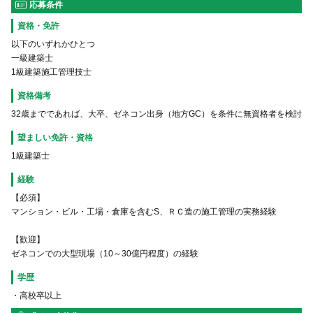
応募条件
資格・免許
以下のいずれかひとつ
一級建築士
1級建築施工管理技士
資格備考
32歳までであれば、大卒、ゼネコン出身（地方GC）を条件に無資格者を検討
望ましい免許・資格
1級建築士
経験
【必須】
マンション・ビル・工場・倉庫を含むS、ＲＣ造の施工管理の実務経験
【歓迎】
ゼネコンでの大型現場（10～30億円程度）の経験
学歴
・高校卒以上