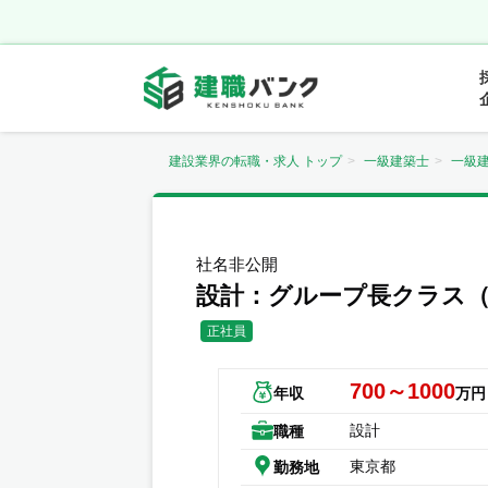
建設業界の転職・求人 トップ
一級建築士
一級
社名非公開
設計：グループ長クラス
正社員
700～1000
年収
万円
設計
職種
東京都
勤務地