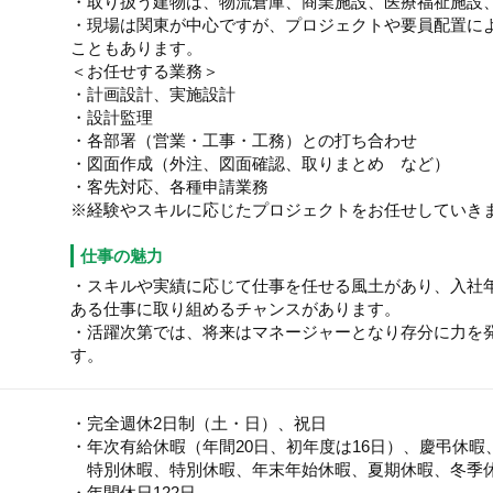
・取り扱う建物は、物流倉庫、商業施設、医療福祉施設
・現場は関東が中心ですが、プロジェクトや要員配置に
こともあります。
＜お任せする業務＞
・計画設計、実施設計
・設計監理
・各部署（営業・工事・工務）との打ち合わせ
・図面作成（外注、図面確認、取りまとめ など）
・客先対応、各種申請業務
※経験やスキルに応じたプロジェクトをお任せしていき
仕事の魅力
・スキルや実績に応じて仕事を任せる風土があり、入社
ある仕事に取り組めるチャンスがあります。
・活躍次第では、将来はマネージャーとなり存分に力を
す。
・完全週休2日制（土・日）、祝日
・年次有給休暇（年間20日、初年度は16日）、慶弔休暇
特別休暇、特別休暇、年末年始休暇、夏期休暇、冬季
・年間休日122日