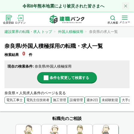
令和8年熊本地震により被災された皆さまへ
メニュー
会員登録
ログイン
求人検索
建設業界の転職・求人 トップ
外国人積極採用
奈良県の求人一覧
奈良県/外国人積極採用の転職・求人一覧
0
検索結果
件
現在の検索条件:
奈良県/外国人積極採用
条件を変更して検索する
奈良県 × 人気求人条件のページを見る
電気工事士
電気主任技術者
施工管理
設備管理
週休2日
未経験歓迎
大手企
転職先のご相談