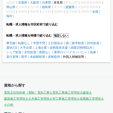
滋賀県
京都府
大阪府
兵庫県
奈良県
和歌山県
鳥取県
島根県
岡山県
広島県
山口県
徳島県
香川県
愛媛県
高知県
福岡県
佐賀県
長崎県
熊本県
大分県
宮崎県
鹿児島県
沖縄県
全国
海外
転職・求人情報を市区町村で絞り込む
転職・求人情報を特徴で絞り込む
指定しない
寮完備
転勤なし
学歴不問
土日祝休み
第二新卒歓迎
20代歓迎
週休2日
大手企業
上場企業
資格取得支援
残業20時間以内
シニア歓迎
女性歓迎
夜勤なし
業界のリードカンパニー
急募
直行直帰
新卒
未経験歓迎
資格取得
外国人積極採用
資格から探す
電気主任技術者（電験）
電気工事士
電気工事施工管理技士
建築士
建築施工管理技士
土木施工管理技士
管工事施工管理技士
造園施工管理技士
その他