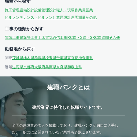
職種から探す
施工管理
設備設計
設備管理
設計
職人・現場作業員
営業
ビルメンテナンス（ビルメン）
意匠設計
造園
測量
その他
工事の種類から探す
電気工事
建築
管工事
土木
電気通信工事
RC造・S造・SRC造
造園
その他
勤務地から探す
関東
茨城県
栃木県
群馬県
埼玉県
千葉県
東京都
神奈川県
近畿
滋賀県
京都府
大阪府
兵庫県
奈良県
和歌山県
建職バンクとは
建設業界に特化した転職サイトです。
全国の建設業の求人を掲載しており、建職バンクが独自に入手し
た、一般には公開されていない案件も多数ございます。