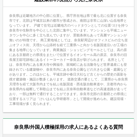
奈良県は近畿地方の中心部に位置し、県庁所在地は県で最も北に位置する奈良
市です。北部は平城京以来の都市が形成され、南部は非常に山深い山岳地帯と
なっています。 戸建て住宅は近畿地方のベッドタウンとしての位置づけを持つ
奈良市や生駒市を中心とした北部に集中しています。マンションも平城ニュー
タウンを中心に多く立ち並んでいますが、景観条例もあって高層マンションが
無いのが特徴です。 商工業地域としては、奈良駅周辺がオフィスビルの立ち並
ぶオフィス街、天理から山添村を経て三重県へと向かう名阪国道沿いが工場の
集まる地帯になっています。商業施設・ショッピングモールとしては、高の原
にある京都府との県境をまたいで位置するイオンモール高の原店、奈良市の旧
長屋王邸宅跡地にあるイトーヨーカドー奈良店が挙げられます。 名所として
は、奈良市内にある東大寺や興福寺、斑鳩町にある法隆寺など世界遺産にも登
録されている建築物や、奈良市内にある奈良公園などの大きな公園・庭園など
があります。このほかにも、平城京跡や春日大社など古くからの歴史の面影を
残す建築物・施設が数多くあります。 道路交通の要として、三重県から奈良県
天理市を経て大阪市内までを結ぶ名阪国道・西名阪自動車道や、京都市内から
奈良県内を縦断して和歌山までを結ぶ京奈和自動車道などの高速道路が走って
おり、一部は無料で通行することができます。奈良市北部の京都府との県境に
位置するエリアは「けいはんな学研都市」として開発が進められ、建設現場・
工事現場が多く見られます。
奈良県/外国人積極採用の求人にあるよくある質問