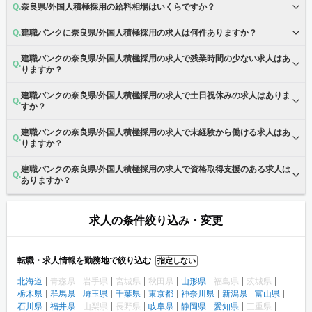
奈良県/外国人積極採用の給料相場はいくらですか？
建職バンクに奈良県/外国人積極採用の求人は何件ありますか？
建職バンクの奈良県/外国人積極採用の求人で残業時間の少ない求人はあ
りますか？
建職バンクの奈良県/外国人積極採用の求人で土日祝休みの求人はありま
すか？
建職バンクの奈良県/外国人積極採用の求人で未経験から働ける求人はあ
りますか？
建職バンクの奈良県/外国人積極採用の求人で資格取得支援のある求人は
ありますか？
求人の条件絞り込み・変更
転職・求人情報を勤務地で絞り込む
指定しない
北海道
青森県
岩手県
宮城県
秋田県
山形県
福島県
茨城県
栃木県
群馬県
埼玉県
千葉県
東京都
神奈川県
新潟県
富山県
石川県
福井県
山梨県
長野県
岐阜県
静岡県
愛知県
三重県