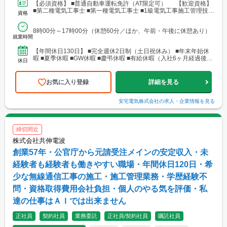
【必須資格】 ■普通自動車運転免許（AT限定可） 【歓迎資格】
■第二種電気工事士 ■第一種電気工事士 ■1級電気工事施工管理技士
資格
■電気工事の実務経験3年以上 ※ブラン...
8時00分～17時00分（休憩60分／ほか、午前・午後に休憩あり）
就業時間
【年間休日130日】 ■完全週休2日制（土日祝休み） ■年末年始休
暇 ■夏季休暇 ■GW休暇 ■慶弔休暇 ■有給休暇（入社6ヶ月経過後10
休日
日付与） ■だんじり祭参加者は祭礼休暇あり
お気に入り登録
詳細を見る
安宅電気株式会社
の求人・企業情報を見る
締切間近
株式会社共伸電波
創業57年・公官庁から元請受注メインの安定収入・未
経験者も経験者も働きやすい職場・年間休日120日・希
少な無線通信工事の施工・施工管理業務・学歴経験不
問・資格取得費用会社負担・個人のやる気を評価・私
達の仕事はＡＩでは出来ません
正社員
契約社員
業務委託
正社員/契約社員
嘱託社員