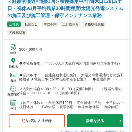
＜経験者優遇×面接1回＞積極採用中/年間休日120日/土
日・祝休み/月平均残業30時間程度/太陽光発電システム
の施⼯及び施工管理・保守メンテナンス業務
正社員
転勤なし
学歴不問
土日祝休み
資格取得支援
未経験歓迎
300～600万円
年収
◆本社所在地： 〒585-0014 大阪府南河内郡河南町大字白木427
勤務地
◆必須条件： ・普通自動車運転免許 ・太陽光や蓄電池などの施工
経験者 ★電気工事に関する経験者も歓迎！ ◆優遇条件： ・電
資格
気工事士（第一種/第二種） ・電気工事施工管理技...
＜内勤の場合＞ 08：30～18：00（実働8時間） ＜現場作業の
場合＞ 09：00～18：00（実働8時間）
就業時間
＜休日・休暇＞ ・年間休日120日 ・完全週休二日制 ・土日休み ・
祝日休み ・GW休暇 ・夏季休暇 ・年末年始休暇 ・有給休暇
休日
お気に入り登録
詳細を見る
エコ健システム株式会社
の求人・企業情報を見る