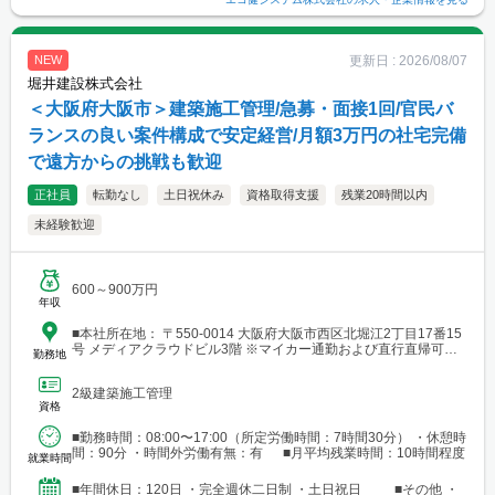
更新日 :
2026/08/07
NEW
堀井建設株式会社
＜大阪府大阪市＞建築施工管理/急募・面接1回/官民バ
ランスの良い案件構成で安定経営/月額3万円の社宅完備
で遠方からの挑戦も歓迎
正社員
転勤なし
土日祝休み
資格取得支援
残業20時間以内
未経験歓迎
600～900万円
年収
■本社所在地： 〒550-0014 大阪府大阪市西区北堀江2丁目17番15
号 メディアクラウドビル3階 ※マイカー通勤および直行直帰可。
勤務地
アクセス：大阪メトロ長堀鶴見緑地線「西大橋駅」より徒歩約3分
2級建築施工管理
資格
■勤務時間：08:00〜17:00（所定労働時間：7時間30分） ・休憩時
間：90分 ・時間外労働有無：有 ■月平均残業時間：10時間程度
就業時間
■年間休日：120日 ・完全週休二日制 ・土日祝日 ■その他 ・