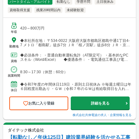
パートタイム・アルバイト
転勤なし
学歴不問
土日祝休み
資格取得支援
残業20時間以内
未経験歓迎
420～800万円
年収
◆本社所在地： 〒534-0022 大阪府大阪市都島区都島中通1丁目4-
7 メトロ「都島駅」徒歩7分 ＪＲ「桜ノ宮駅」徒歩8分 ＪＲ・京
勤務地
阪・メトロ「京橋」徒歩12分
◆必須条件： ・普通自動車運転免許（AT限定可） ・基本的なPC
スキル（Word/Excel） ◆優遇条件： ・電気通信工事及び電気
資格
工事の経験 ・電気工事士（第一種/第二...
8:30～17:30（休憩：60分）
就業時間
◆令和7年度の年間休日119日 ・原則土日祝休み ※毎週土曜日は年
６回程度出勤あり ・ＧＷ（令和７年のＧＷは有給取得日を入れて
休日
１１日間連続休暇） ・夏季休暇（６～７日間程度）...
お気に入り登録
詳細を見る
株式会社共伸電波
の求人・企業情報を見る
ダイテック株式会社
【転勤なし／年休125日】建設業界経験を活かせる工事