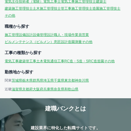
電気主任技術者（電験）
電気工事士
電気工事施工管理技士
建築士
建築施工管理技士
土木施工管理技士
管工事施工管理技士
造園施工管理技士
その他
職種から探す
施工管理
設備設計
設備管理
設計
職人・現場作業員
営業
ビルメンテナンス（ビルメン）
意匠設計
造園
測量
その他
工事の種類から探す
電気工事
建築
管工事
土木
電気通信工事
RC造・S造・SRC造
造園
その他
勤務地から探す
関東
茨城県
栃木県
群馬県
埼玉県
千葉県
東京都
神奈川県
近畿
滋賀県
京都府
大阪府
兵庫県
奈良県
和歌山県
建職バンクとは
建設業界に特化した転職サイトです。