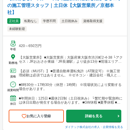
の施工管理スタッフ｜土日休【大阪営業所／京都本
社】
正社員
転勤なし
学歴不問
土日祝休み
資格取得支援
未経験歓迎
420～650万円
年収
【大阪営業所】 ■大阪営業所：大阪府東大阪市渋川町2-4-38 └アク
セス：JRおおさか東線「JR長瀬駅」より徒歩13分 ■現場エリア：
勤務地
大阪中心、兵庫など 【京都本社】 ■京都本社：京都府京都市山科
区大塚高岩7-24 ■現場エリア：京都・兵庫など ※配属先は選考時
【必須（MUST）】 ■普通自動車運転免許（AT限定可） ※施工管
にご希望を伺ったうえで決定いたします。 ※転勤はありません。
理経験は必須ではありません。 ※ゼネコン・建設会社・職人との
資格
調整・連携経験のある方を想定しています。 ※ガラ...
■8時30分～17時30分（休憩：1時間） ※現場状況により変動する
場合があります。
就業時間
■年間休日：125日 ■週休2日制（土日祝休み） └繁忙期や緊急時に
は休日出勤が発生する場合があります。 ■GW休暇 ■夏季休暇 ■年
休日
末年始休暇 ■有給休暇
お気に入り登録
詳細を見る
ダイテック株式会社
の求人・企業情報を見る