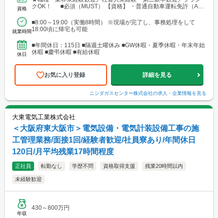
クOK！ ■必須（MUST） 【資格】 ・普通自動車運転免許（AT
資格
限定可） ★笑顔で挨拶、誠実な対応ができる...
■8:00～19:00（実働8時間） ※現場が完了し、事務処理をして
18:00頃に帰宅も可能
就業時間
■年間休日：115日 ■隔週土曜休み ■GW休暇・夏季休暇・年末年始
休暇 ■慶弔休暇 ■有給休暇
休日
お気に入り登録
詳細を見る
ニシダガスセンター株式会社
の求人・企業情報を見る
大東電気工業株式会社
＜大阪府東大阪市＞電気設備・電気計装設備工事の施
工管理業務/面接1回/経験者歓迎/社員寮あり/年間休日
120日/月平均残業17時間程度
正社員
転勤なし
学歴不問
資格取得支援
残業20時間以内
未経験歓迎
430～800万円
年収