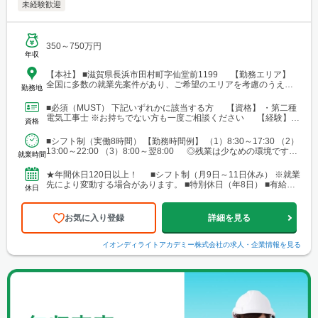
未経験歓迎
350～750万円
年収
【本社】 ■滋賀県長浜市田村町字仙堂前1199 【勤務エリア】
全国に多数の就業先案件があり、ご希望のエリアを考慮のうえ配
勤務地
属を決定します。 北海道～沖縄まで、幅広いエリアで勤務可能で
す。 ■北海道 ■東北 └仙台市 ■関東 └東京23区 └町田・立
■必須（MUST） 下記いずれかに該当する方 【資格】 ・第二種
川・調布・西東京 └横浜・川崎・相模原・海老名・厚木 └千葉・
電気工事士 ※お持ちでない方も一度ご相談ください 【経験】
資格
船橋・市川・柏・浦安・市原 └さいたま・川越・越谷・久喜・三
・ビル設備管理 ・建物メンテナンス などの...
郷・川口 └高崎 └宇都宮・日光 ■東海 └名古屋・春日井・豊
■シフト制（実働8時間） 【勤務時間例】 （1）8:30～17:30 （2）
橋・岡崎・長久手・日進・稲沢・清須・小牧 └岐阜・各務原 └
13:00～22:00 （3）8:00～翌8:00 ◎残業は少なめの環境です。
津・四日市・桑名・志摩 └静岡・浜松・沼津・御殿場 ■関西 └
就業時間
◎就業先により...
大阪市・なんばエリア・梅田エリア・高槻・吹田・茨木・池田・
和泉・泉南 └神戸市・西宮・尼崎・姫路・加古川 └京都市・長岡
★年間休日120日以上！ ■シフト制（月9日～11日休み） ※就業
京・舞鶴・木津・木津川・城陽・京田辺・福知山・綾部・八幡 └
先により変動する場合があります。 ■特別休日（年8日） ■有給休
休日
滋賀・大津・草津・近江八幡・長浜・米原 └和歌山・新宮・田辺
暇（初年度10日／法定通り） ■慶弔休暇...
└奈良市・橿原・大和郡山 ■中四国 └広島市（安佐南区・南
区）・福山 └岡山・倉敷・津山
お気に入り登録
詳細を見る
イオンディライトアカデミー株式会社
の求人・企業情報を見る