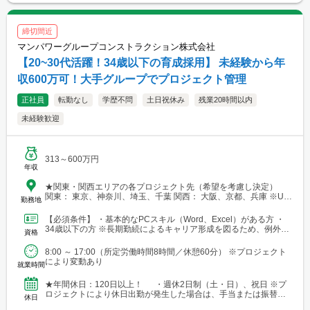
締切間近
マンパワーグループコンストラクション株式会社
【20~30代活躍！34歳以下の育成採用】 未経験から年
収600万可！大手グループでプロジェクト管理
正社員
転勤なし
学歴不問
土日祝休み
残業20時間以内
未経験歓迎
313～600万円
年収
★関東・関西エリアの各プロジェクト先（希望を考慮し決定）
関東： 東京、神奈川、埼玉、千葉 関西： 大阪、京都、兵庫 ※U・
勤務地
Iターン歓迎 【本社】 東京都港区芝浦三丁目1番1号 田町ステー
ションタワーN 30階
【必須条件】 ・基本的なPCスキル（Word、Excel）がある方 ・
34歳以下の方 ※長期勤続によるキャリア形成を図るため、例外事
資格
由3号のイに基づき、若手技術者の育成を目...
8:00 ～ 17:00（所定労働時間8時間／休憩60分） ※プロジェクト
により変動あり
就業時間
★年間休日：120日以上！ ・週休2日制（土・日）、祝日 ※プ
ロジェクトにより休日出勤が発生した場合は、手当または振替休
休日
日を支給 ・年末年始休暇 ・GW休暇（※配属先...