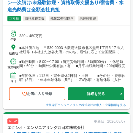
ン一次請け/未経験歓迎・資格取得支援あり/宿舎費・水
道光熱費は全額会社負担
正社員
資格取得支援
残業20時間以内
未経験歓迎
380～480万円
年収
■本社所在地： 〒530-0003 大阪府大阪市北区堂島1丁目5-17 ※入
社研修（本社または各支店）ののち、適性に応じて全国配属（転
勤務地
勤あり）となります。 アクセス：JR東西線「北新地駅」より徒歩
約5分
■勤務時間：8:00〜17:00（所定労働時間：8時間00分） ・休憩時
間：60分 ・時間外労働有無：有 ■月平均残業時間：20時間程度
就業時間
■年間休日：112日 ・完全週休2日制 ・土日 ■その他 ・夏季休
暇（3日） ・年末年始休暇（5日） ・GW休暇 ・有給休暇（入社直
休日
後20日付与）
お気に入り登録
詳細を見る
大阪砕石エンジニアリング株式会社
の求人・企業情報を見る
更新日 :
2026/08/07
NEW
エクシオ・エンジニアリング西日本株式会社