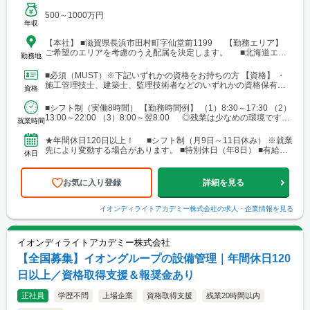
500～1000万円
年収
【本社】 ■滋賀県長浜市田村町字仙堂前1199 【勤務エリア】
ご希望のエリアを考慮のうえ配属を決定します。 ■北海道エリ
勤務地
ア └勤務地例：北海道札幌市中央区北12条西23-2-5 ■東北エリ
ア └勤務地例：宮城県仙台市宮城野区榴岡3-4-1 ■北陸信越エリ
■必須（MUST）※下記いずれかの資格をお持ちの方 【資格】 ・
ア └勤務地例：新潟県新潟市中央区笹口1-2 ■関東エリア └勤務
施工管理技士、建築士、監理技術者などのいずれかの資格保有者
資格
地例：東京都千代田区神田錦町1-1-1 ■東海エリア └勤務地例：
■歓迎（WANT）※必須ではありません 【資格...
愛知県名古屋市中村区名駅三丁目19番14号 ■関西エリア └勤務
■シフト制（実働8時間） 【勤務時間例】 （1）8:30～17:30 （2）
地例：大阪府大阪市中央区南船場2-3-2 ■中国・四国エリア └勤
13:00～22:00 （3）8:00～翌8:00 ◎残業は少なめの環境です。
務地例：広島県広島市南区段原南1-3-52 ■九州エリア └勤務地
就業時間
◎就業先により...
例：福岡県福岡市博多区奈良屋町2-1 ※各エリア内で施工管理
業務を担当いただく際、現場によっては、自宅または現場付近の
★年間休日120日以上！ ■シフト制（月9日～11日休み） ※就業
ホテルから直行直帰をお願いする場合があります。
先により変動する場合があります。 ■特別休日（年8日） ■有給休
休日
暇（初年度10日／法定通り） ■慶弔休暇...
お気に入り登録
詳細を見る
イオンディライトアカデミー株式会社
の求人・企業情報を見る
イオンディライトアカデミー株式会社
【全国募集】イオングループの設備管理｜年間休日120
日以上／資格取得支援＆報奨金あり
正社員
学歴不問
上場企業
資格取得支援
残業20時間以内