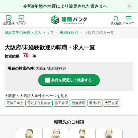
令和8年熊本地震により被災された皆さまへ
メニュー
会員登録
ログイン
求人検索
建設業界の転職・求人 トップ
未経験歓迎
大阪府の求人一覧
大阪府/未経験歓迎の転職・求人一覧
78
検索結果
件
現在の検索条件:
大阪府/未経験歓迎
条件を変更して検索する
大阪府 × 人気求人条件のページを見る
電気工事士
電気主任技術者
施工管理
設備管理
週休2日
大手企業
転職先のご相談