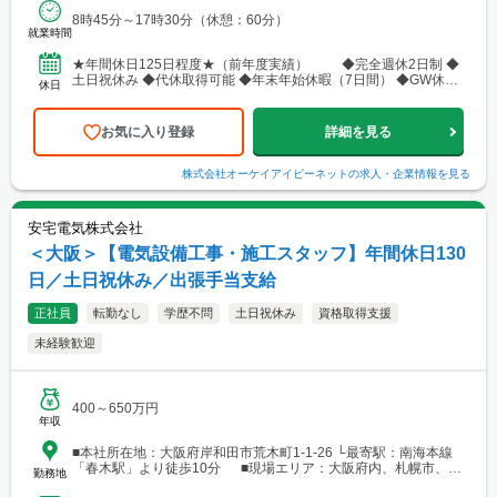
8時45分～17時30分（休憩：60分）
就業時間
★年間休日125日程度★（前年度実績） ◆完全週休2日制 ◆
土日祝休み ◆代休取得可能 ◆年末年始休暇（7日間） ◆GW休暇
休日
（3日間） ◆夏季休暇（5日間） ◆育児休暇...
お気に入り登録
詳細を見る
株式会社オーケイアイピーネット
の求人・企業情報を見る
安宅電気株式会社
＜大阪＞【電気設備工事・施工スタッフ】年間休日130
日／土日祝休み／出張手当支給
正社員
転勤なし
学歴不問
土日祝休み
資格取得支援
未経験歓迎
400～650万円
年収
■本社所在地：大阪府岸和田市荒木町1-1-26 └最寄駅：南海本線
「春木駅」より徒歩10分 ■現場エリア：大阪府内、札幌市、東
勤務地
京都など