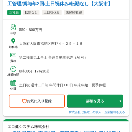
工管理/賞与年2回/土日祝休み/転勤なし【大阪市】
正社員
転勤なし
土日祝休み
未経験歓迎
550～800万円
年収
大阪府大阪市福島区吉野４－２５－１６
勤務地
第二種電気工事士 普通自動車免許（AT可）
資格
8時30分~17時30分
就業時間
土日祝 週休二日制 年間休日110日 年末年始、夏季休暇
休日
お気に入り登録
詳細を見る
株式会社七福電工
の求人・企業情報を見る
エコ健システム株式会社