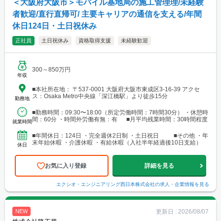
＜大阪府大阪市＞モバイル基地局の施工管理理/未経験
者歓迎/直行直帰可/ 主要キャリアの通信を支える/年間
休日124日・土日祝休み
正社員
土日祝休み
資格取得支援
未経験歓迎
300～850万円
年収
■本社所在地： 〒537-0001 大阪府大阪市東成区3-16-39 アクセ
ス：Osaka Metro中央線「深江橋駅」より徒歩15分
勤務地
■勤務時間：09:30〜18:00（所定労働時間：7時間30分） ・休憩時
間：60分 ・時間外労働有無：有 ■月平均残業時間：30時間程度
就業時間
■年間休日：124日 ・完全週休2日制 ・土日祝日 ■その他 ・年
末年始休暇 ・介護休暇 ・有給休暇（入社半年経過後10日支給）
休日
お気に入り登録
詳細を見る
エクシオ・エンジニアリング西日本株式会社
の求人・企業情報を見る
更新日 :
2026/08/07
NEW