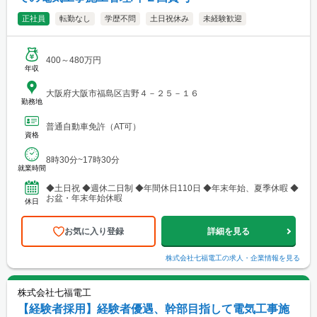
正社員
転勤なし
学歴不問
土日祝休み
未経験歓迎
400～480万円
年収
大阪府大阪市福島区吉野４－２５－１６
勤務地
普通自動車免許（AT可）
資格
8時30分~17時30分
就業時間
◆土日祝 ◆週休二日制 ◆年間休日110日 ◆年末年始、夏季休暇 ◆
お盆・年末年始休暇
休日
お気に入り登録
詳細を見る
株式会社七福電工
の求人・企業情報を見る
株式会社七福電工
【経験者採用】経験者優遇、幹部目指して電気工事施