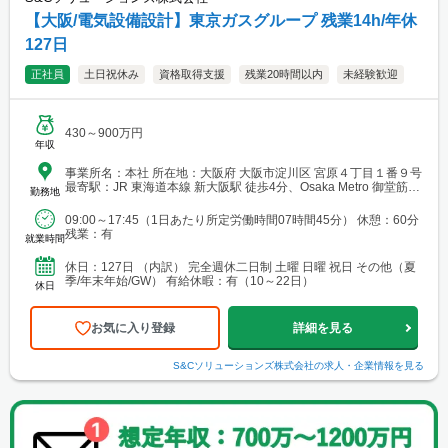
【大阪/電気設備設計】東京ガスグループ 残業14h/年休
127日
正社員
土日祝休み
資格取得支援
残業20時間以内
未経験歓迎
430～900万円
年収
事業所名：本社 所在地：大阪府 大阪市淀川区 宮原４丁目１番９号
最寄駅：JR 東海道本線 新大阪駅 徒歩4分、Osaka Metro 御堂筋線
勤務地
新大阪駅 徒歩4分
09:00～17:45（1日あたり所定労働時間07時間45分） 休憩：60分
残業：有
就業時間
休日：127日 （内訳） 完全週休二日制 土曜 日曜 祝日 その他（夏
季/年末年始/GW） 有給休暇：有（10～22日）
休日
お気に入り登録
詳細を見る
S&Cソリューションズ株式会社
の求人・企業情報を見る