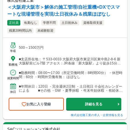
株式会社隆工業
＜大阪府大阪市＞解体の施工管理/自社重機×DXでスマ
ートな現場管理を実現/土日祝休み＆残業ほぼなし
正社員
転勤なし
学歴不問
土日祝休み
資格取得支援
残業20時間以内
未経験歓迎
500～1500万円
年収
■支店所在地： 〒533-0033 大阪府大阪市東淀川区東中島2-8-6 新
大阪駅前ビル7階 アクセス：JR各線「新大阪駅」より徒歩15分、
勤務地
Osaka Metro御堂筋線「西中島南方駅」より徒歩9分
■勤務時間：08:00〜17:00（所定労働時間：8時間00分） ・休憩時
間：60分 ・時間外労働有無： ほぼなし
就業時間
■年間休日：120日 ・完全週休2日制 ・土日祝日 ※会社カレンダー
による ■その他 ・GW ・夏季休暇 ・年末年始休暇 ・有給休暇
休日
（入社半年経過後10日支給）
お気に入り登録
詳細を見る
株式会社隆工業
の求人・企業情報を見る
S&Cソリューションズ株式会社