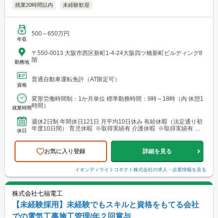
残業20時間以内
未経験歓迎
500～650万円
年収
〒550-0013 大阪市西区新町1-4-24大阪四ツ橋新町ビルディング8
階
勤務地
普通自動車運転免許（AT限定可）
資格
変形労働時間制：1か月単位 標準勤務時間：9時～18時（内 休憩1
時間）
就業時間
週休2日制 年間休日121日 月平均10日休み 有給休暇（法定通り初
年度10日間） 育児休暇 ※取得実績有 介護休暇 ※取得実績有 慶
休日
弔休暇 生理休暇 アニバーサリー休暇 他
お気に入り登録
詳細を見る
イオンディライトコネクト株式会社
の求人・企業情報を見る
株式会社七福電工
【未経験採用】未経験でもスキルと資格をもてる会社
での電気工事施工管理/年２回賞与