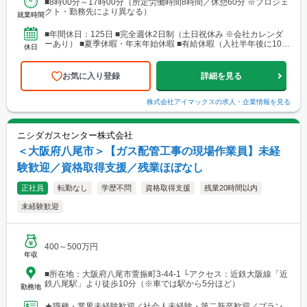
■8時00分～17時00分（所定労働時間8時間／休憩60分 ※プロジェ
7-4（アーケード内） 宮城商事ビル4F ※宮城県エリアのほか、青
クト・勤務先により異なる）
森・岩手・秋田・山形・福島などに現場あり ■北日本支店 札
就業時間
幌営業所・建設総合技術センター(CTTC事業部) 北海道札幌市北区
北10条西3丁目13 NKエルムビル1F └アクセス：地下鉄「北12条
■年間休日：125日 ■完全週休2日制（土日祝休み ※会社カレンダ
駅」徒歩3分、JR「札幌駅」徒歩9分 ※札幌を中心とした道央圏の
ーあり） ■夏季休暇・年末年始休暇 ■有給休暇（入社半年後に10日
休日
ほか、道南・道東・道北の各地区（小樽・千歳・岩見沢・室蘭な
付与）・育児休暇・介護休暇・出張準備休暇
ど）に現場あり。 ■関西支店 神戸営業所 兵庫県神戸市中央区東
町122-2 港都ビル8階 └アクセス：「三宮・花時計前駅」から徒歩
お気に入り登録
詳細を見る
2分、「三宮駅」から徒歩8分 ※関西、近畿圏を中心としたエリア
のほか、西日本（九州・四国・中国）にも現場あり。 ■関西
支店 大阪事務所 大阪府大阪市北区梅田1-1-3-500 大阪駅前第3ビル
株式会社アイマックス
の求人・企業情報を見る
5階10号 └アクセス：阪急電鉄「大阪梅田駅」、御堂筋線「梅田
駅」、JR「大阪駅」よりアクセス良好 ※関西、近畿圏を中心とし
たエリアのほか、東海・北陸エリアにも現場あり。
ニシダガスセンター株式会社
＜大阪府八尾市＞【ガス配管工事の現場作業員】未経
験歓迎／資格取得支援／残業ほぼなし
正社員
転勤なし
学歴不問
資格取得支援
残業20時間以内
未経験歓迎
400～500万円
年収
■所在地：大阪府八尾市萱振町3-44-1 └アクセス：近鉄大阪線「近
鉄八尾駅」より徒歩10分（※車では駅から5分ほど）
勤務地
★職種・業界未経験歓迎／社会人未経験・第二新卒歓迎／ブラン