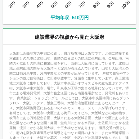
1000
200
300
400
500
600
700
800
900
平均年収: 510万円
建設業界の視点から見た大阪府
大阪府は近畿地方の中部に位置し、府庁所在地は大阪市です。北側に隣接する
京都府との県境に北摂山地、東隣の奈良県との県境に生駒山地、金剛山地、南
隣の和歌山との県境に和泉山脈を有し、西側は大阪湾に面しています。北摂山
地と生駒山地の間から大阪湾へと淀川が流れ込んでいます。山地と大阪湾との
間には摂河泉平野、河内平野などの平野が広がっています。 戸建て住宅やマン
ションの並ぶ住宅街は、吹田市や豊中市、箕面市に集中しています。商工業地
域は大阪市に集中しており、大阪市中央区がオフィスビルの立ち並ぶオフィス
街、大阪市や東大阪市、堺市、和泉市が工場の集まる地帯になっています。堺
市にある堺港発電所、大阪市住之江区にある南港発電所など、発電所もありま
す。 商業施設・ショッピングモールとしては、大阪市中央区梅田にあるグラン
フロント大阪、ルクア、阪急三番街、大阪市浪速区難波にあるなんばパーク
ス、大阪市阿倍野区にあるあべのハルカス、キューズモールが挙げられます。
名所としては、大阪市中央区にある梅田スカイビル、大阪城などの建築物や、
吹田市にある万博記念公園、大阪市にある大阪城公園、大阪市北区にある中之
島公園などの大きな公園・庭園、堂島川にかかる水晶橋、土佐堀川にかかる淀
屋橋、淀川にかかる淀川大橋、十三大橋などがあります。 道路交通の要とし
て、府内を阪神高速道路が近隣県とをつなぐ網目のように、また大阪湾岸沿い
を走っています。大阪市此花区、中央区、北区などは再開発が進んでおり、建