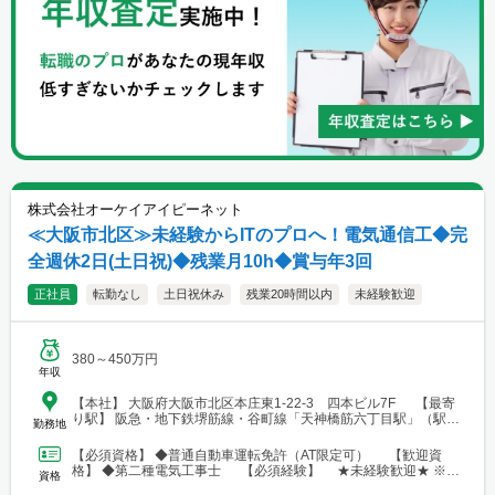
株式会社オーケイアイピーネット
≪大阪市北区≫未経験からITのプロへ！電気通信工◆完
全週休2日(土日祝)◆残業月10h◆賞与年3回
正社員
転勤なし
土日祝休み
残業20時間以内
未経験歓迎
380～450万円
年収
【本社】 大阪府大阪市北区本庄東1-22-3 四本ビル7F 【最寄
り駅】 阪急・地下鉄堺筋線・谷町線「天神橋筋六丁目駅」（駅か
勤務地
ら徒歩5分）
【必須資格】 ◆普通自動車運転免許（AT限定可） 【歓迎資
格】 ◆第二種電気工事士 【必須経験】 ★未経験歓迎★ ※PC
資格
操作に抵抗のない方 【歓迎経験】 ◆LA...