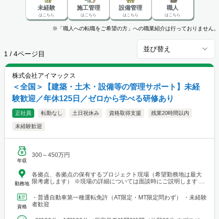
未経験
施工管理
設備管理
職人
はこちら
はこちら
はこちら
はこちら
※「職人への転職をご希望の方」への職業紹介は行っておりません。
並び替え
1
/
4
ページ目
株式会社アイマックス
＜全国＞【建築・土木・設備等の管理サポート】未経
験歓迎／年休125日／ゼロから学べる研修あり
正社員
転勤なし
土日祝休み
資格取得支援
残業20時間以内
未経験歓迎
300～450万円
年収
各拠点、各拠点の保有するプロジェクト現場（希望勤務地は最大
限考慮します） ※現場の詳細については面談時にご説明します
勤務地
【本社・各支店・営業所】 ■本社・関東支店 東京営業所 東京都
渋谷区代々木2-23-1 ニューステートメナー1055 └アクセス：京王
・普通自動車第一種運転免許（AT限定・MT限定問わず） ・未経験
線「新宿駅」から徒歩5分 ※東京都を中心とした首都圏のほか、栃
者歓迎
資格
木・群馬・茨城・埼玉・山梨・千葉・神奈川などに関東圏内の現
場あり。 ■関東支店 仙台事務所 宮城県仙台市青葉区中央1丁目