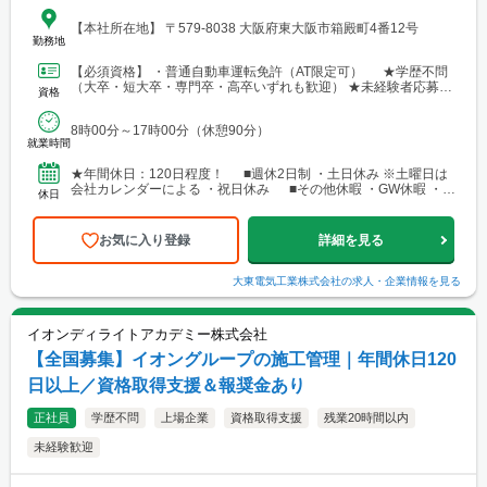
【本社所在地】 〒579-8038 大阪府東大阪市箱殿町4番12号
勤務地
【必須資格】 ・普通自動車運転免許（AT限定可） ★学歴不問
（大卒・短大卒・専門卒・高卒いずれも歓迎） ★未経験者応募可
資格
（ゼロから技術を身につけたい方） ※性別不問！
8時00分～17時00分（休憩90分）
就業時間
★年間休日：120日程度！ ■週休2日制 ・土日休み ※土曜日は
会社カレンダーによる ・祝日休み ■その他休暇 ・GW休暇 ・夏
休日
季休暇 ・年末年始休暇 ・慶弔休暇 ・...
お気に入り登録
詳細を見る
大東電気工業株式会社
の求人・企業情報を見る
イオンディライトアカデミー株式会社
【全国募集】イオングループの施工管理｜年間休日120
日以上／資格取得支援＆報奨金あり
正社員
学歴不問
上場企業
資格取得支援
残業20時間以内
未経験歓迎