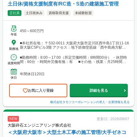
土日休/資格支援制度有/RC造・S造の建築施工管理
正社員
土日祝休み
資格取得支援
未経験歓迎
450～600万円
年収
■本社所在地： 〒532-0011 大阪府大阪市淀川区西中島1丁目11-16
新大阪CSPビル3階 アクセス：地下鉄御堂筋線「西中島南方駅」
勤務地
より徒歩2分 阪急「南方駅」より徒歩2分
■勤務時間：8:00～17:00（所定労働時間：8時間00分） ・休憩時
間：60分 ・時間外労働有無：有 ■その他 ・残業：月25時間以
就業時間
内
年間休日120日
休日
お気に入り登録
詳細を見る
株式会社タモツコーポレーション
の求人・企業情報を見る
更新日 :
2026/08/07
NEW
大阪砕石エンジニアリング株式会社
＜大阪府大阪市＞大型土木工事の施工管理/大手ゼネコ