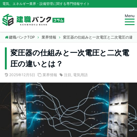
電気、エネルギー業界・設備管理に関する専門情報サイト
Menu
建職バンクTOP
業界情報
変圧器の仕組みと一次電圧と二次電圧の違い
変圧器の仕組みと一次電圧と二次電
圧の違いとは？
2025年12月5日
業界情報
注目
,
電気用語