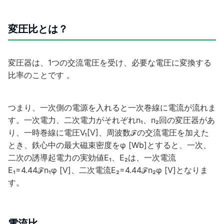
変圧比とは？
変圧器は、1つの交流電圧を受け、必要な電圧に変換する
比率のことです
。
つまり、一次側の電源を入れると一次巻線に電流が流れま
す。一次電力、二次電力
がそれぞれn₁、n₂回の変圧器があ
り、一時巻線に電圧V₁[V]、周波数ℱの交流電圧を
加えた
とき、鉄心中の最大磁束密度をφ [Wb]とすると、一次、
二次の誘導起電力の
実効値E₁、E₂は、一次電流
E₁=4.44ℱn₁φ [V]、二次電流E₂=4.44ℱn₂φ [V]となりま
す。
電流比