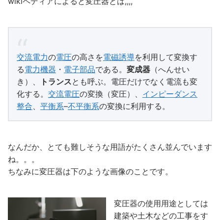
wikiペディアによると変圧器とは,,,,
交流
電力
の
電圧
の高さを
電磁誘導
を利用して変換す
る
電力機器
・
電子部品
である。
変成器
（へんせい
き）、
トランス
とも呼ぶ。電圧だけでなく電流も変
化する。
交流
電圧
の変換（変圧）、
インピーダンス
整合
、
平衡系
–
不平衡系
の変換に利用する。
なんだか、とても難しそうな用語がたくさん並んでいます
ね。。。
ちなみに変圧器は下のような画像のことです。
変圧器の使用用途としては
建築や土木などの工事をす