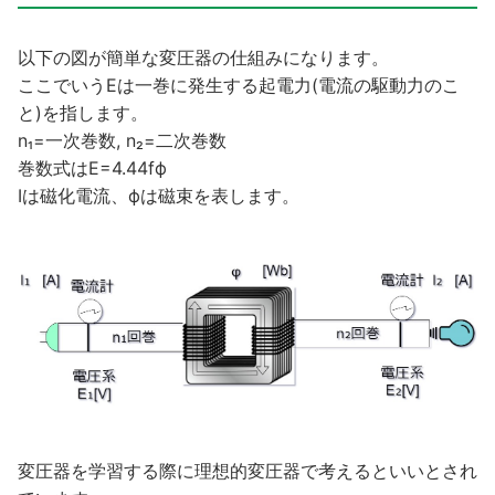
以下の図が簡単な変圧器の仕組みになります。
ここでいうEは一巻に発生する起電力(電流の駆動力のこ
と)を指します。
n₁=一次巻数, n₂=二次巻数
巻数式はE=4.44fф
Iは磁化電流、фは磁束を表します。
変圧器を学習する際に理想的変圧器で考えるといいとされ