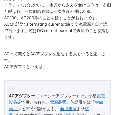
トランスなどにおいて、電源から入力を受ける側は一次側
と呼ばれ、一次側の巻線は一次巻線と呼ばれる。
AC100、AC200等のことを指すことがおおいです。
ACは英語でalternating currentの略で交流電源と日本語
で言います。逆はDC=direct currentで直流のことを指し
ます。
ACって聞くとACアダプタを想起する人もいると思いま
す。
ACアダプタといえば、、、
ACアダプター
（エーシーアダプター）は、小型
家電
製品
等で用いられる、
電源装置
。英語圏では「
Wall
wart
」と言う俗語がある。
商用電源
より
交
流
(Alternating Current,
AC
)
電力
を入力し、それぞ