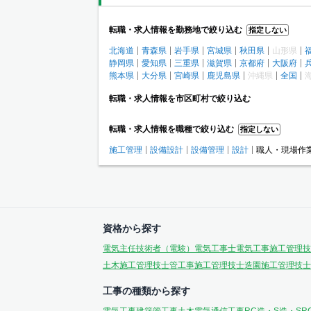
転職・求人情報を勤務地で絞り込む
指定しない
北海道
青森県
岩手県
宮城県
秋田県
山形県
静岡県
愛知県
三重県
滋賀県
京都府
大阪府
熊本県
大分県
宮崎県
鹿児島県
沖縄県
全国
転職・求人情報を市区町村で絞り込む
転職・求人情報を職種で絞り込む
指定しない
施工管理
設備設計
設備管理
設計
職人・現場作
資格から探す
電気主任技術者（電験）
電気工事士
電気工事施工管理技
土木施工管理技士
管工事施工管理技士
造園施工管理技士
工事の種類から探す