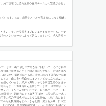
す。施工現場では協力業者や作業チームとの連携が必要と
われています。また、経験やスキルが高まるにつれて報酬も
とが多いです。建設業界はプロジェクトが進行することで
現場のスケジュールによって異なりますので、求人情報を
となっています。山口県は三方向を海に囲まれているのが特徴
る長州藩は薩摩藩とともに明治維新を主導し、明治政府の
山口市の他、最西端にある県内最大の都市下関市などに住
としては、山口市や周南市にオフィスビルの立ち並ぶオフ
角を担っています。瀬戸内海沿いを走る高速道路や国道を
電所など、火力発電所も点在しています。 商業施設・シ
だサンパークなどが挙げられます。観光地としては、山口
の鍾乳洞で、洞窟内にある鍾乳石は地中に染み込んだ水に
長門市の元乃隅稲成神社のような建築物、大島半島にある
府市の毛利氏庭園などの大きな公園・庭園もあり、日本三
山口宇部空港、岩国錦帯橋空港といった空港や宇部港など