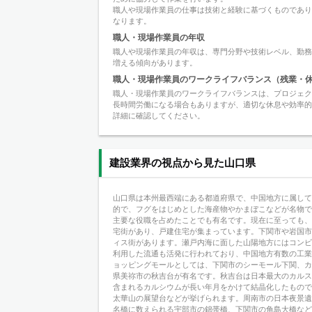
職人や現場作業員の仕事は技術と経験に基づくものであ
なります。
職人・現場作業員の年収
職人や現場作業員の年収は、専門分野や技術レベル、勤務
増える傾向があります。
職人・現場作業員のワークライフバランス（残業・
職人・現場作業員のワークライフバランスは、プロジェ
長時間労働になる場合もありますが、適切な休息や効率
詳細に確認してください。
建設業界の視点から見た山口県
山口県は本州最西端にある都道府県で、中国地方に属してい
的で、フグをはじめとした海産物やかまぼこなどが名物
主要な役職を占めたことでも有名です。現在に至っても、
宅街があり、戸建住宅が集まっています。下関市や岩国
ィス街があります。瀬戸内海に面した山陽地方にはコン
利用した流通も活発に行われており、中国地方有数の工業
ョッピングモールとしては、下関市のシーモール下関、
県美祢市の秋吉台が有名です。秋吉台は日本最大のカルス
含まれるカルシウムが長い年月をかけて結晶化したもの
太華山の展望台などが挙げられます。周南市の日本夜景
名橋に数えられる宇部市の錦帯橋、下関市の角島大橋など