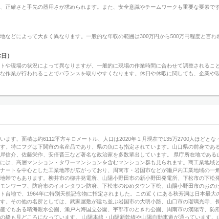
り、正確さと手先の器用さが求められます。また、安全意識やチームワークも重要な要素で
地などによって大きく異なります。一般的な年収の範囲は300万円から500万円程度と言
休日）
クトや現場の状況によって異なりますが、一般的に現場の作業時間に合わせて調整されるこ
的な作業が行われることでバランスを取りやすくなります。休日や休暇に関しても、企業や
ます。面積は約6112平方キロメートル、人口は2020年１月現在で135万2700人ほど
です。特にフグは下関市の名産品であり、県の魚にも指定されています。山口県の前身であ
岸信介、佐藤栄作、安倍晋三など著名な政治家を多数輩出しています。 県庁所在地である
市には、高層マンション・タワーマンションを含むマンション群も見られます。商工業地域
ビナートを中心とした工業地帯が広がっており、周南市・岩国市などが瀬戸内工業地域の一
地帯でもあります。柳井市の柳井発電所、山陽小野田市の新小野田発電所、下松市の下松発
カモンワーフ、防府市のイオンタウン防府、下松市のゆめタウン下松、山陽小野田市のおの
ト台地で、1964年に特別天然記念物に指定されました。この近くにある秋芳洞は日本最大
です。その他の名所としては、武家屋敷が建ち並ぶ岩国市の大明小路、山口市の瑠璃光寺、
遺産でもある晴海親水公園、瀬戸内海国立公園、宇部市のときわ公園、周南市の漢陽寺、防
の橋も見どころになっています。 山陽本線・山陽新幹線や山陽自動車道が通っています。