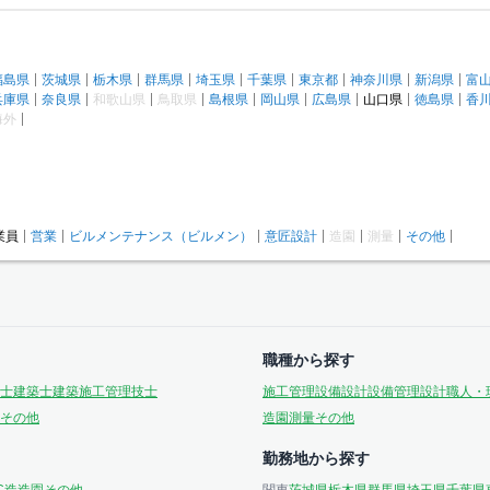
福島県
茨城県
栃木県
群馬県
埼玉県
千葉県
東京都
神奈川県
新潟県
富
兵庫県
奈良県
和歌山県
鳥取県
島根県
岡山県
広島県
山口県
徳島県
香
海外
業員
営業
ビルメンテナンス（ビルメン）
意匠設計
造園
測量
その他
職種から探す
士
建築士
建築施工管理技士
施工管理
設備設計
設備管理
設計
職人・
その他
造園
測量
その他
勤務地から探す