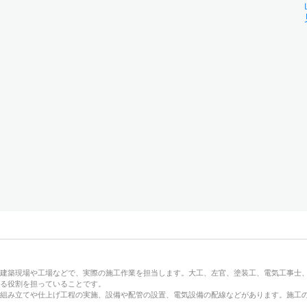
建築現場や工場などで、実際の施工作業を担当します。大工、左官、塗装工、電気工事士
る役割を担っていることです。
の組み立てや仕上げ工程の実施、設備や配管の設置、電気設備の配線などがあります。施工