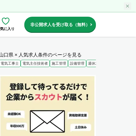
非公開求人を受け取る（無料）
気に入り
山口県 × 人気求人条件のページを見る
電気工事士
電気主任技術者
施工管理
設備管理
週休2日
未経験歓迎
大手