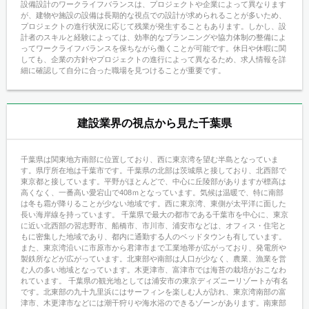
設備設計のワークライフバランスは、プロジェクトや企業によって異なります
が、建物や施設の設備は長期的な視点での設計が求められることが多いため、
プロジェクトの進行状況に応じて残業が発生することもあります。しかし、設
計者のスキルと経験によっては、効率的なプランニングや協力体制の整備によ
ってワークライフバランスを保ちながら働くことが可能です。休日や休暇に関
しても、企業の方針やプロジェクトの進行によって異なるため、求人情報を詳
細に確認して自分に合った職場を見つけることが重要です。
建設業界の視点から見た千葉県
千葉県は関東地方南部に位置しており、西に東京湾を望む半島となっていま
す。県庁所在地は千葉市です。千葉県の北部は茨城県と接しており、北西部で
東京都と接しています。平野がほとんどで、中心に丘陵部がありますが標高は
高くなく、一番高い愛宕山で408ｍとなっています。気候は温暖で、特に南部
は冬も霜が降りることが少ない地域です。西に東京湾、東側が太平洋に面した
長い海岸線を持っています。 千葉県で最大の都市である千葉市を中心に、東京
に近い北西部の習志野市、船橋市、市川市、浦安市などは、オフィス・住宅と
もに密集した地域であり、都内に通勤する人のベッドタウンも有しています。
また、東京湾沿いに市原市から君津市まで工業地帯が広がっており、発電所や
製鉄所などが広がっています。北東部や南部は人口が少なく、農業、漁業を営
む人の多い地域となっています。木更津市、富津市では海苔の栽培がおこなわ
れています。 千葉県の観光地としては浦安市の東京ディズニーリゾートが有名
です。北東部の九十九里浜にはサーフィンを楽しむ人が訪れ、東京湾南部の富
津市、木更津市などには潮干狩りや海水浴のできるゾーンがあります。南東部