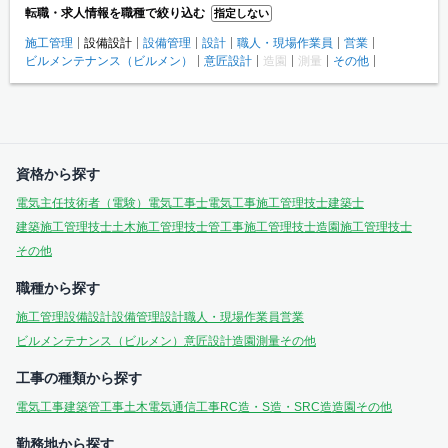
転職・求人情報を職種で絞り込む
指定しない
施工管理
設備設計
設備管理
設計
職人・現場作業員
営業
ビルメンテナンス（ビルメン）
意匠設計
造園
測量
その他
資格から探す
電気主任技術者（電験）
電気工事士
電気工事施工管理技士
建築士
建築施工管理技士
土木施工管理技士
管工事施工管理技士
造園施工管理技士
その他
職種から探す
施工管理
設備設計
設備管理
設計
職人・現場作業員
営業
ビルメンテナンス（ビルメン）
意匠設計
造園
測量
その他
工事の種類から探す
電気工事
建築
管工事
土木
電気通信工事
RC造・S造・SRC造
造園
その他
勤務地から探す