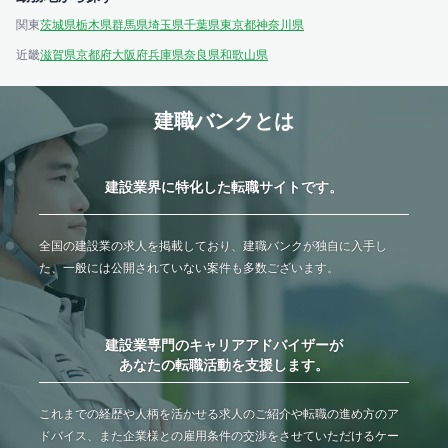
関東
茨城県
栃木県
群馬県
埼玉県
千葉県
東京都
神奈川県
近畿
滋賀県
京都府
大阪府
兵庫県
奈良県
和歌山県
建職バンクとは
建設業界に特化した転職サイトです。
全国の建設業の求人を掲載しており、建職バンクが独自に入手し
た、一般には公開されていない案件も多数ございます。
建設業専門のキャリアアドバイザーが
あなたの転職活動を支援します。
これまでの経歴や人柄を活かせる求人のご紹介や転職の進め方のア
ドバイス、また企業様との雇用条件の交渉をさせていただけるケー