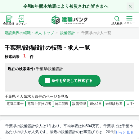
令和8年熊本地震により被災された皆さまへ
メニュー
会員登録
ログイン
求人検索
建設業界の転職・求人 トップ
設備設計
千葉県の求人一覧
千葉県/設備設計の転職・求人一覧
1
検索結果
件
現在の検索条件:
千葉県/設備設計
条件を変更して検索する
千葉県 × 人気求人条件のページを見る
電気工事士
電気主任技術者
施工管理
設備管理
週休2日
未経験歓迎
大手企
千葉県の設備設計求人は1件あり、平均年収は約504万円。千葉県では千葉市
あたりの求人が人気です。最近の設備設計の仕事選びでは、20代歓迎、学歴
もっと見る
不問、急募を重視される方が多い傾向にあります。給料や年収、勤務条件な