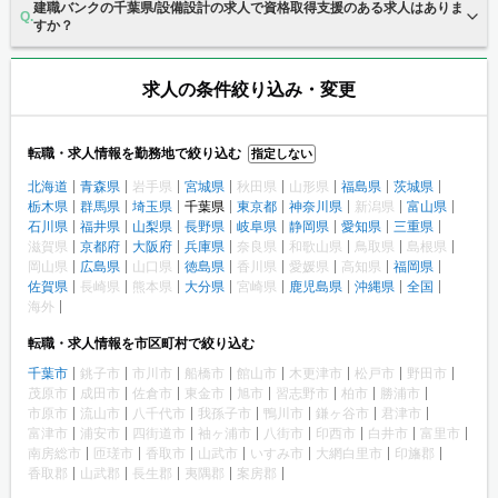
建職バンクの千葉県/設備設計の求人で資格取得支援のある求人はありま
すか？
求人の条件絞り込み・変更
転職・求人情報を勤務地で絞り込む
指定しない
北海道
青森県
岩手県
宮城県
秋田県
山形県
福島県
茨城県
栃木県
群馬県
埼玉県
千葉県
東京都
神奈川県
新潟県
富山県
石川県
福井県
山梨県
長野県
岐阜県
静岡県
愛知県
三重県
滋賀県
京都府
大阪府
兵庫県
奈良県
和歌山県
鳥取県
島根県
岡山県
広島県
山口県
徳島県
香川県
愛媛県
高知県
福岡県
佐賀県
長崎県
熊本県
大分県
宮崎県
鹿児島県
沖縄県
全国
海外
転職・求人情報を市区町村で絞り込む
千葉市
銚子市
市川市
船橋市
館山市
木更津市
松戸市
野田市
茂原市
成田市
佐倉市
東金市
旭市
習志野市
柏市
勝浦市
市原市
流山市
八千代市
我孫子市
鴨川市
鎌ヶ谷市
君津市
富津市
浦安市
四街道市
袖ヶ浦市
八街市
印西市
白井市
富里市
南房総市
匝瑳市
香取市
山武市
いすみ市
大網白里市
印旛郡
香取郡
山武郡
長生郡
夷隅郡
案房郡