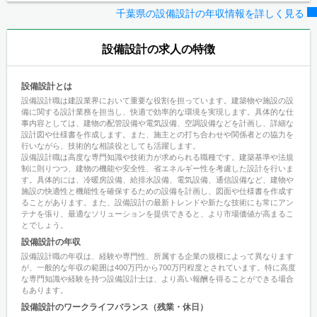
千葉県の設備設計の年収情報を詳しく見る
設備設計の求人の特徴
設備設計とは
設備設計職は建設業界において重要な役割を担っています。建築物や施設の設
備に関する設計業務を担当し、快適で効率的な環境を実現します。具体的な仕
事内容としては、建物の配管設備や電気設備、空調設備などを計画し、詳細な
設計図や仕様書を作成します。また、施主との打ち合わせや関係者との協力を
行いながら、技術的な相談役としても活躍します。
設備設計職は高度な専門知識や技術力が求められる職種です。建築基準や法規
制に則りつつ、建物の機能や安全性、省エネルギー性を考慮した設計を行いま
す。具体的には、冷暖房設備、給排水設備、電気設備、通信設備など、建物や
施設の快適性と機能性を確保するための設備を計画し、図面や仕様書を作成す
ることがあります。また、設備設計の最新トレンドや新たな技術にも常にアン
テナを張り、最適なソリューションを提供できると、より市場価値が高まるこ
とでしょう。
設備設計の年収
設備設計職の年収は、経験や専門性、所属する企業の規模によって異なります
が、一般的な年収の範囲は400万円から700万円程度とされています。特に高度
な専門知識や経験を持つ設備設計士は、より高い報酬を得ることができる場合
もあります。
設備設計のワークライフバランス（残業・休日）