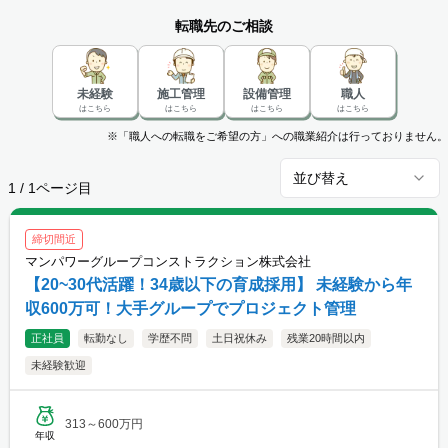
ど豊富な情報の中から、あなたにピッタリの正社員のお仕事を探せます。
転職先のご相談
未経験
施工管理
設備管理
職人
はこちら
はこちら
はこちら
はこちら
※「職人への転職をご希望の方」への職業紹介は行っておりません。
並び替え
1
/
1
ページ目
締切間近
マンパワーグループコンストラクション株式会社
【20~30代活躍！34歳以下の育成採用】 未経験から年
収600万可！大手グループでプロジェクト管理
正社員
転勤なし
学歴不問
土日祝休み
残業20時間以内
未経験歓迎
313～600万円
年収