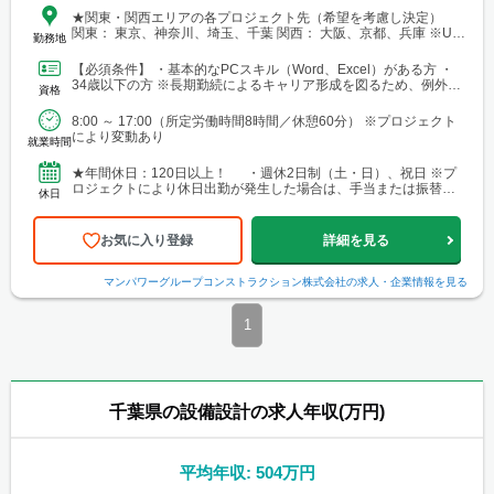
★関東・関西エリアの各プロジェクト先（希望を考慮し決定）
関東： 東京、神奈川、埼玉、千葉 関西： 大阪、京都、兵庫 ※U・
勤務地
Iターン歓迎 【本社】 東京都港区芝浦三丁目1番1号 田町ステー
ションタワーN 30階
【必須条件】 ・基本的なPCスキル（Word、Excel）がある方 ・
34歳以下の方 ※長期勤続によるキャリア形成を図るため、例外事
資格
由3号のイに基づき、若手技術者の育成を目...
8:00 ～ 17:00（所定労働時間8時間／休憩60分） ※プロジェクト
により変動あり
就業時間
★年間休日：120日以上！ ・週休2日制（土・日）、祝日 ※プ
ロジェクトにより休日出勤が発生した場合は、手当または振替休
休日
日を支給 ・年末年始休暇 ・GW休暇（※配属先...
お気に入り登録
詳細を見る
マンパワーグループコンストラクション株式会社
の求人・企業情報を見る
1
千葉県の設備設計の求人年収(万円)
平均年収: 504万円