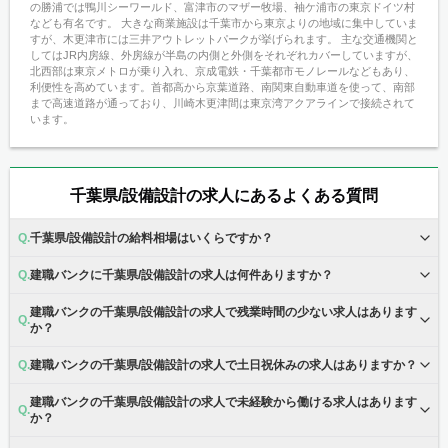
の勝浦では鴨川シーワールド、富津市のマザー牧場、袖ケ浦市の東京ドイツ村
なども有名です。 大きな商業施設は千葉市から東京よりの地域に集中していま
すが、木更津市には三井アウトレットパークが挙げられます。 主な交通機関と
してはJR内房線、外房線が半島の内側と外側をそれぞれカバーしていますが、
北西部は東京メトロが乗り入れ、京成電鉄・千葉都市モノレールなどもあり、
利便性を高めています。首都高から京葉道路、南関東自動車道を使って、南部
まで高速道路が通っており、川崎木更津間は東京湾アクアラインで接続されて
います。
千葉県/設備設計の求人にあるよくある質問
千葉県/設備設計の給料相場はいくらですか？
建職バンクに千葉県/設備設計の求人は何件ありますか？
建職バンクの千葉県/設備設計の求人で残業時間の少ない求人はあります
か？
建職バンクの千葉県/設備設計の求人で土日祝休みの求人はありますか？
建職バンクの千葉県/設備設計の求人で未経験から働ける求人はあります
か？