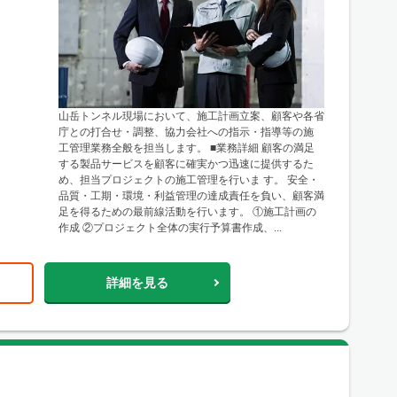
山岳トンネル現場において、施工計画立案、顧客や各省
庁との打合せ・調整、協力会社への指示・指導等の施
工管理業務全般を担当します。 ■業務詳細 顧客の満足
する製品サービスを顧客に確実かつ迅速に提供するた
め、担当プロジェクトの施工管理を行いま す。 安全・
品質・工期・環境・利益管理の達成責任を負い、顧客満
足を得るための最前線活動を行います。 ①施工計画の
作成 ②プロジェクト全体の実行予算書作成、...
詳細を見る