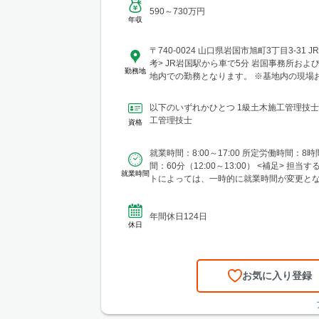
590～730万円
年収
〒740-0024 山口県岩国市旭町3丁目3-31 JR岩国駅 <備
考> JR岩国駅から車で5分 岩国事務所および岩国米軍基
勤務地
地内での勤務となります。 ※基地内の現場
務所での勤務がほとんどです。
以下のいずれかひとつ 1級土木施工管理技士
工管理技士
資格
就業時間：8:00～17:00 所定労働時間：8時
間：60分（12:00～13:00） <補足> 担当するプロジェク
就業時間
トによっては、一時的に就業時間が変更となる
年間休日124日
休日
お気に入り登録