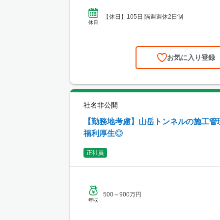
【休日】105日 隔週週休2日制
休日
お気に入り登録
社名非公開
【勤務地考慮】山岳トンネルの施工管理
福利厚生◎
正社員
500～900万円
年収