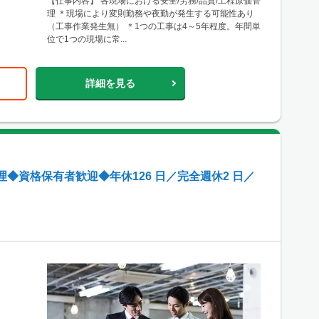
【仕事内容】 各現場における安全/労務/品質/工程原価管
理 ＊現場により変則勤務や夜勤が発生する可能性あり
（工事作業発生無） ＊1つの工事は4～5年程度。年間単
位で1つの現場に常...
詳細を見る
◆資格保有者歓迎◆年休126 日／完全週休2 日／