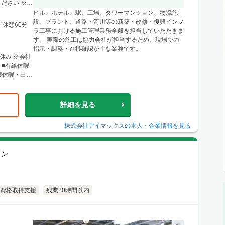
に関東圏内の
ださい ※経
県仙台市青葉
ビル、ホテル、駅、工場、タワーマンション、物流施
ル4F ※宮
設、プラント、道路・河川等の新築・改修・復興インフ
／休憩60分
形・福島など
ラ工事における施工管理業務全般を担当していただきま
す。 実際の施工は協力会社が担当するため、現場での
0条西3丁目
指示・調整・進捗確認が主な業務です。
北12条駅」徒
休み ※会社
心とした道央
 ■有給休暇
樽・千歳・岩
護休暇・出張
店 神戸営業
階 └アクセ
三宮駅」か
詳細を見る
リアのほか、
り。 ■関西
株式会社アイマックス
の求人・企業情報を見る
500 大阪駅
大阪梅田
よりアクセス
ョン
ほか、東海・
資格取得支援
残業20時間以内