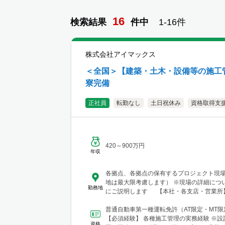
16
検索結果
件
中
1-
16
件
株式会社アイマックス
＜全国＞【建築・土木・設備等の施工管
寮完備
正社員
転勤なし
土日祝休み
資格取得支
420～900万円
年収
各拠点、各拠点の保有するプロジェクト現
地は最大限考慮します） ※現場の詳細につ
勤務地
にご説明します 【本社・各支店・営業所】
東支店 東京営業所 東京都渋谷区代々木2-23-
テートメナー1055 └アクセス：京王線「
普通自動車第一種運転免許（AT限定・MT
歩5分 ※東京都を中心とした首都圏のほか
【必須経験】 各種施工管理の実務経験 ※設
資格