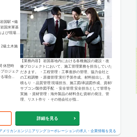
および現場事
 2級土木施
【業務内容】 岩国基地内における各種施設の建設・改
間 休憩時
修プロジェクトにおいて、施工管理業務を担当していた
だきます。 ・工程管理：工事進捗の管理、協力会社と
場合...
の工程調整 ・原価管理:実行予算作成、材料拾出し、見
積もり ・品質管理:現場担当、施工図/承認図作成、資材/
サブコン/製作図手配 ・安全管理:安全担当として管理を
実施 ・資材管理：海外製品の材料含む資材の発注、管
理、リスト作り ・その他会社が指...
詳細を見る
アメリカンエンジニアリングコーポレーション
の求人・企業情報を見る