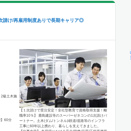
次請け/再雇用制度ありで長期キャリア◎
 2級土木施
【１次請けで受注安定！全社型教育で資格取得支援！離
職率10％】 鹿島建設等のスーパーゼネコンの1次請けパ
憩】60分
ートナー。土木(ダム/トンネル)/鉄道/道路等のインフラ
工事に60年以上携わり、暮らしを支えてきました。