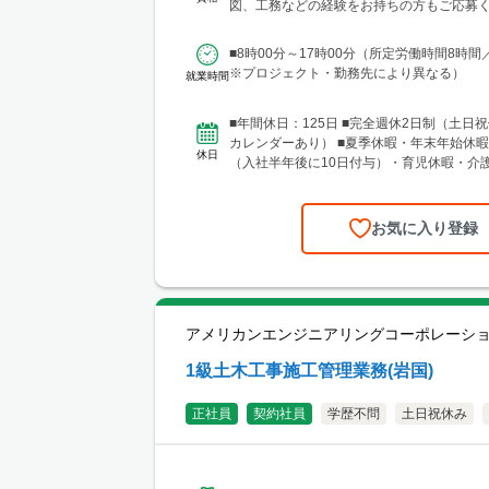
馬・茨城・埼玉・山梨・千葉・神奈川など
図、工務などの経験をお持ちの方もご応募く
現場あり。 ■関東支店 仙台事務所 宮城
験年数は不問 【土...
区中央1丁目7-4（アーケード内） 宮城商事ビ
■8時00分～17時00分（所定労働時間8時間
城県エリアのほか、青森・岩手・秋田・山
※プロジェクト・勤務先により異なる）
就業時間
に現場あり ■北日本支店 札幌営業所・建設総合技術セ
ンター(CTTC事業部) 北海道札幌市北区北1
13 NKエルムビル1F └アクセス：地下鉄「
■年間休日：125日 ■完全週休2日制（土日祝
歩3分、JR「札幌駅」徒歩9分 ※札幌を中
カレンダーあり） ■夏季休暇・年末年始休暇
休日
圏のほか、道南・道東・道北の各地区（小
（入社半年後に10日付与）・育児休暇・介
見沢・室蘭など）に現場あり。 ■関西支
準備休暇
所 兵庫県神戸市中央区東町122-2 港都ビル8
ス：「三宮・花時計前駅」から徒歩2分、「
お気に入り登録
ら徒歩8分 ※関西、近畿圏を中心としたエ
西日本（九州・四国・中国）にも現場あ
支店 大阪事務所 大阪府大阪市北区梅田1-1-3-
前第3ビル5階10号 └アクセス：阪急電鉄「
駅」、御堂筋線「梅田駅」、JR「大阪駅」
アメリカンエンジニアリングコーポレーシ
良好 ※関西、近畿圏を中心としたエリアの
北陸エリアにも現場あり。
1級土木工事施工管理業務(岩国)
正社員
契約社員
学歴不問
土日祝休み