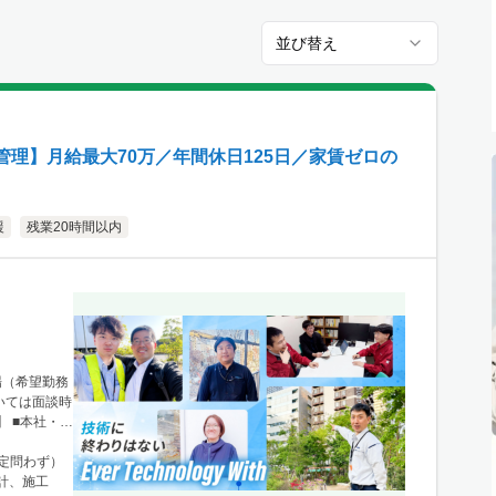
並び替え
理】月給最大70万／年間休日125日／家賃ゼロの
援
残業20時間以内
場（希望勤務
いては面談時
 ■本社・関
1 ニュース
新宿駅」から徒
限定問わず）
、栃木・群
計、施工