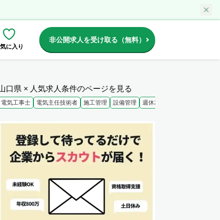
非公開求人を受け取る（無料）
気に入り
山口県 × 人気求人条件のページを見る
電気工事士
電気主任技術者
施工管理
設備管理
週休2日
未経験歓迎
大手