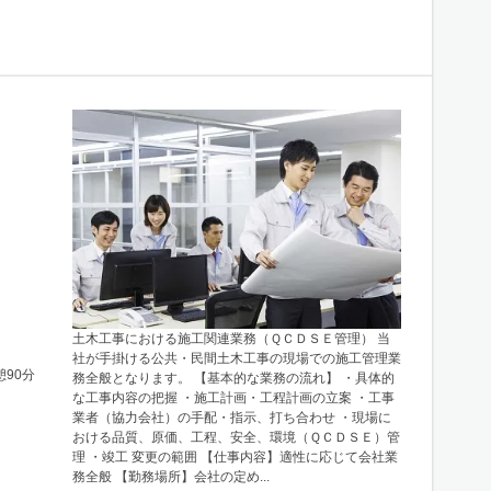
土木工事における施工関連業務（ＱＣＤＳＥ管理） 当
社が手掛ける公共・民間土木工事の現場での施工管理業
憩90分
務全般となります。 【基本的な業務の流れ】 ・具体的
な工事内容の把握 ・施工計画・工程計画の立案 ・工事
業者（協力会社）の手配・指示、打ち合わせ ・現場に
おける品質、原価、工程、安全、環境（ＱＣＤＳＥ）管
理 ・竣工 変更の範囲 【仕事内容】適性に応じて会社業
務全般 【勤務場所】会社の定め...