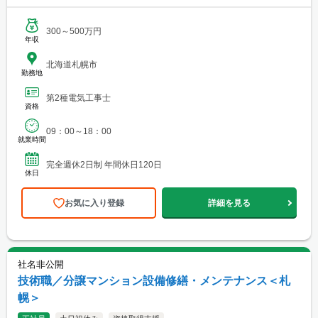
300～500万円
年収
北海道札幌市
勤務地
第2種電気工事士
資格
09：00～18：00
就業時間
完全週休2日制 年間休日120日
休日
お気に入り登録
詳細を見る
社名非公開
技術職／分譲マンション設備修繕・メンテナンス＜札
幌＞