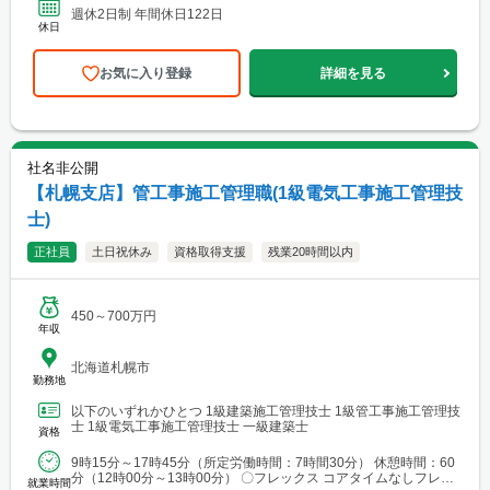
週休2日制 年間休日122日
休日
お気に入り登録
詳細を見る
社名非公開
【札幌支店】管工事施工管理職(1級電気工事施工管理技
士)
正社員
土日祝休み
資格取得支援
残業20時間以内
450～700万円
年収
北海道札幌市
勤務地
以下のいずれかひとつ 1級建築施工管理技士 1級管工事施工管理技
士 1級電気工事施工管理技士 一級建築士
資格
9時15分～17時45分（所定労働時間：7時間30分） 休憩時間：60
分（12時00分～13時00分） 〇フレックス コアタイムなしフレッ
就業時間