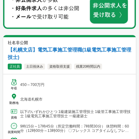
社名非公開
【札幌支店】電気工事施工管理職(1級電気工事施工管理
技士)
正社員
土日祝休み
資格取得支援
残業20時間以内
450～700万円
年収
北海道札幌市
勤務地
以下のいずれかひとつ 1級建築施工管理技士 1級管工事施工管理技
士 1級電気工事施工管理技士 一級建築士
資格
9時15分～17時45分（所定労働時間：7時間30分） 休憩時間：60
分（12時00分～13時00分） 〇フレックス コアタイムなしフレッ
就業時間
クス制 ※働き方改革の一貫にて実施...