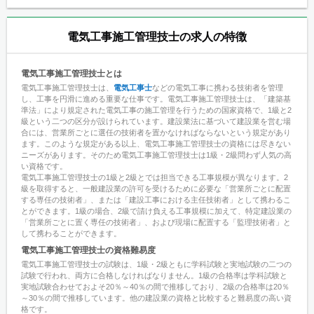
電気工事施工管理技士
の求人の特徴
電気工事施工管理技士とは
電気工事施工管理技士は、
電気工事士
などの電気工事に携わる技術者を管理
し、工事を円滑に進める重要な仕事です。電気工事施工管理技士は、「建築基
準法」により規定された電気工事の施工管理を行うための国家資格で、1級と2
級という二つの区分が設けられています。建設業法に基づいて建設業を営む場
合には、営業所ごとに選任の技術者を置かなければならないという規定があり
ます。このような規定がある以上、電気工事施工管理技士の資格には尽きない
ニーズがあります。そのため電気工事施工管理技士は1級・2級問わず人気の高
い資格です。
電気工事施工管理技士の1級と2級とでは担当できる工事規模が異なります。2
級を取得すると、一般建設業の許可を受けるために必要な「営業所ごとに配置
する専任の技術者」、または「建設工事における主任技術者」として携わるこ
とができます。1級の場合、2級で請け負える工事規模に加えて、特定建設業の
「営業所ごとに置く専任の技術者」、および現場に配置する「監理技術者」と
して携わることができます。
電気工事施工管理技士の資格難易度
電気工事施工管理技士の試験は、1級・2級ともに学科試験と実地試験の二つの
試験で行われ、両方に合格しなければなりません。1級の合格率は学科試験と
実地試験合わせておよそ20％～40％の間で推移しており、2級の合格率は20％
～30％の間で推移しています。他の建設業の資格と比較すると難易度の高い資
格です。