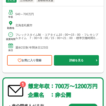
正社員
土日祝休み
資格取得支援
540～700万円
年収
北海道札幌市
勤務地
フレックスタイム制 ・コアタイム10：00〜15：00 ・フレキシブ
ルタイム 7：00〜9：00／15：00〜21：00 ・標準労働時間/1日8
就業時間
時間 ※時間外労働有 ※標準...
週休2日制 年間休日123日
休日
お気に入り登録
詳細を見る