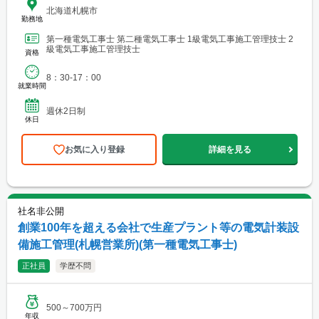
北海道札幌市
勤務地
第一種電気工事士 第二種電気工事士 1級電気工事施工管理技士 2
級電気工事施工管理技士
資格
8：30-17：00
就業時間
週休2日制
休日
お気に入り登録
詳細を見る
社名非公開
創業100年を超える会社で生産プラント等の電気計装設
備施工管理(札幌営業所)(第一種電気工事士)
正社員
学歴不問
500～700万円
年収