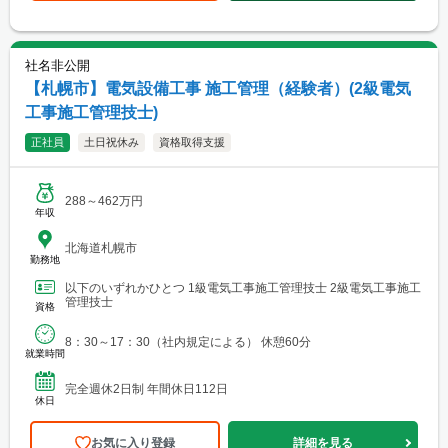
社名非公開
【札幌市】電気設備工事 施工管理（経験者）(2級電気
工事施工管理技士)
正社員
土日祝休み
資格取得支援
288～462万円
年収
北海道札幌市
勤務地
以下のいずれかひとつ 1級電気工事施工管理技士 2級電気工事施工
管理技士
資格
8：30～17：30（社内規定による） 休憩60分
就業時間
完全週休2日制 年間休日112日
休日
お気に入り登録
詳細を見る