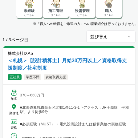
未経験
施工管理
設備管理
職人
はこちら
はこちら
はこちら
はこちら
※「職人への転職をご希望の方」への職業紹介は行っておりません。
並び替え
1
/
3
ページ目
株式会社IXAS
＜札幌＞【設計積算士】月給30万円以上／資格取得支
援制度／社宅制度
正社員
学歴不問
資格取得支援
370～660万円
年収
■北海道札幌市白石区北郷1条11-3-1 └アクセス：JR千歳線「平和
駅」より徒歩9分
勤務地
■必須経験（MUST） ・電気設備設計または積算業務の実務経験
資格