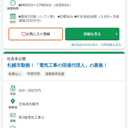
■8時00分〜17時00分（休憩90分）
就業時間
■週休2日制（シフト制） ■日曜休み ■年次有給休暇（入社6ヶ月経
過後10日付与）
休日
お気に入り登録
詳細を見る
株式会社IXAS
の求人・企業情報を見る
社名非公開
札幌市勤務！「電気工事の現場代理人」の募集！
転勤なし
学歴不問
資格取得支援
420～500万円
年収
北海道札幌市
勤務地
第2種電気工事士
資格