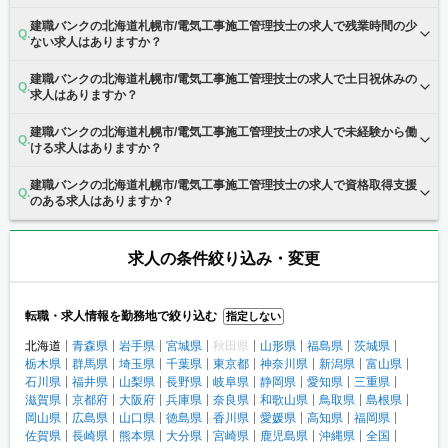
建職バンクの北海道札幌市/電気工事施工管理技士の求人で残業時間の少
ない求人はありますか？
建職バンクの北海道札幌市/電気工事施工管理技士の求人で土日祝休みの
求人はありますか？
建職バンクの北海道札幌市/電気工事施工管理技士の求人で未経験から働
ける求人はありますか？
建職バンクの北海道札幌市/電気工事施工管理技士の求人で資格取得支援
のある求人はありますか？
求人の条件絞り込み・変更
転職・求人情報を勤務地で絞り込む
指定しない
北海道
青森県
岩手県
宮城県
秋田県
山形県
福島県
茨城県
栃木県
群馬県
埼玉県
千葉県
東京都
神奈川県
新潟県
富山県
石川県
福井県
山梨県
長野県
岐阜県
静岡県
愛知県
三重県
滋賀県
京都府
大阪府
兵庫県
奈良県
和歌山県
鳥取県
島根県
岡山県
広島県
山口県
徳島県
香川県
愛媛県
高知県
福岡県
佐賀県
長崎県
熊本県
大分県
宮崎県
鹿児島県
沖縄県
全国