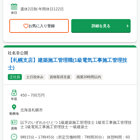
クス制 ※働き方改革の一貫にて実施...
週休2日制 年間休日122日
休日
お気に入り登録
詳細を見る
社名非公開
【札幌支店】建築施工管理職(1級電気工事施工管理技
士)
正社員
土日祝休み
資格取得支援
残業20時間以内
450～700万円
年収
北海道札幌市
勤務地
以下のいずれかひとつ 1級建築施工管理技士 1級管工事施工管理技
士 1級電気工事施工管理技士 一級建築士
資格
9時15分～17時45分（所定労働時間：7時間30分） 休憩時間：60