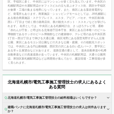
区、手稲区に多く、中央区にはマンションが多く立ち並んでいます。中央区の
札幌駅周辺や大通駅周辺がオフィスビルの立ち並ぶオフィス街、西区や手稲区
が倉庫・工場の集まる地帯になっています。また、南区にある藻岩発電所な
ど、発電所もあります。商業施設・ショッピングモールとしては、JR札幌駅に
ある複合商業施設・ステラプレイス、エスタ、アピア、パセオ、中央区南3条
西1～7丁目まで続く狸小路商店街、夜の観光スポット・ススキノなどが挙げら
れます。 名所としては、中央区にある札幌時計台、さっぽろテレビ塔、通称
「赤れんが庁舎」と呼ばれる北海道庁旧本庁舎、東区にある日本唯一のビール
博物館であるサッポロビール博物館などの建築物や、テレビ塔のある中央区西
1丁目～西12丁目まで伸びる大通公園、南区滝野にある国営滝野すずらん丘陵
公園、東区にあるモエレ沼公園などの大きな公園・庭園、その他観光スポット
では、中央区にある円山動物園、西区宮の沢にある白い恋人パーク、豊平区に
ある羊ヶ丘展望台などがあります。 道路交通の要として、道央自動車道や札樽
自動車道などの高速道路が走っています。中央区の札幌駅周辺、大通り公園周
辺、厚別区新札幌駅周辺などは再開発が進んでおり、建設現場・工事現場が多
く見られます。
北海道札幌市/電気工事施工管理技士の求人にあるよく
ある質問
北海道札幌市/電気工事施工管理技士の給料相場はいくらですか？
建職バンクに北海道札幌市/電気工事施工管理技士の求人は何件あります
か？