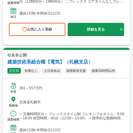
分（12時00分～13時00分） 〇フレックス コアタイムなしフレッ
就業時間
クス制 ※働き方改革の一貫にて実施...
週休2日制 年間休日122日
休日
お気に入り登録
詳細を見る
社名非公開
建築技術系総合職【電気】（札幌支店）
正社員
転勤なし
土日祝休み
資格取得支援
残業20時間以内
391～557万円
年収
北海道札幌市
勤務地
＜労働時間区分＞ フレックスタイム制 フレキシブルタイム：6:00
～19:00 休憩時間：60分（12:00～13:00） ＜標準的な勤務時間帯
就業時間
＞ 9:15～17:45
週休2日制 年間休日122日