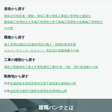
資格から探す
電気主任技術者（電験）
電気工事士
電気工事施工管理技士
建築士
建築施工管理技士
土木施工管理技士
管工事施工管理技士
造園施工管理技士
その他
職種から探す
施工管理
設備設計
設備管理
設計
職人・現場作業員
営業
ビルメンテナンス（ビルメン）
意匠設計
造園
測量
その他
工事の種類から探す
電気工事
建築
管工事
土木
電気通信工事
RC造・S造・SRC造
造園
その他
勤務地から探す
関東
茨城県
栃木県
群馬県
埼玉県
千葉県
東京都
神奈川県
近畿
滋賀県
京都府
大阪府
兵庫県
奈良県
和歌山県
建職バンクとは