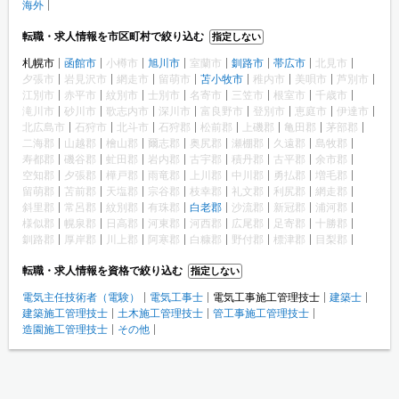
海外
転職・求人情報を市区町村で絞り込む
指定しない
札幌市
函館市
小樽市
旭川市
室蘭市
釧路市
帯広市
北見市
夕張市
岩見沢市
網走市
留萌市
苫小牧市
稚内市
美唄市
芦別市
江別市
赤平市
紋別市
士別市
名寄市
三笠市
根室市
千歳市
滝川市
砂川市
歌志内市
深川市
富良野市
登別市
恵庭市
伊達市
北広島市
石狩市
北斗市
石狩郡
松前郡
上磯郡
亀田郡
茅部郡
二海郡
山越郡
檜山郡
爾志郡
奥尻郡
瀬棚郡
久遠郡
島牧郡
寿都郡
磯谷郡
虻田郡
岩内郡
古宇郡
積丹郡
古平郡
余市郡
空知郡
夕張郡
樺戸郡
雨竜郡
上川郡
中川郡
勇払郡
増毛郡
留萌郡
苫前郡
天塩郡
宗谷郡
枝幸郡
礼文郡
利尻郡
網走郡
斜里郡
常呂郡
紋別郡
有珠郡
白老郡
沙流郡
新冠郡
浦河郡
様似郡
幌泉郡
日高郡
河東郡
河西郡
広尾郡
足寄郡
十勝郡
釧路郡
厚岸郡
川上郡
阿寒郡
白糠郡
野付郡
標津郡
目梨郡
転職・求人情報を資格で絞り込む
指定しない
電気主任技術者（電験）
電気工事士
電気工事施工管理技士
建築士
建築施工管理技士
土木施工管理技士
管工事施工管理技士
造園施工管理技士
その他