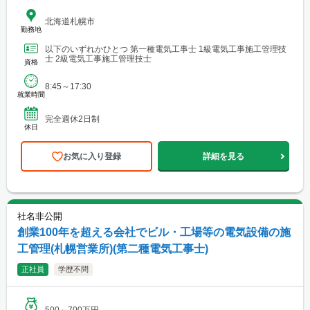
北海道札幌市
勤務地
以下のいずれかひとつ 第一種電気工事士 1級電気工事施工管理技
士 2級電気工事施工管理技士
資格
8:45～17:30
就業時間
完全週休2日制
休日
お気に入り登録
詳細を見る
社名非公開
創業100年を超える会社でビル・工場等の電気設備の施
工管理(札幌営業所)(第二種電気工事士)
正社員
学歴不問
500～700万円