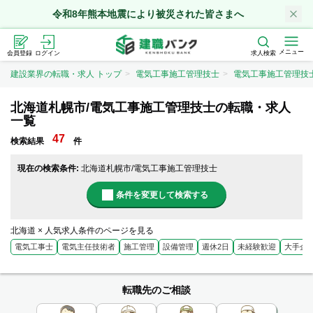
令和8年熊本地震により被災された皆さまへ
メニュー
会員登録
ログイン
求人検索
建設業界の転職・求人 トップ
電気工事施工管理技士
電気工事施工管理技
北海道札幌市/電気工事施工管理技士の転職・求人
一覧
47
検索結果
件
現在の検索条件:
北海道札幌市/電気工事施工管理技士
条件を変更して検索する
北海道 × 人気求人条件のページを見る
電気工事士
電気主任技術者
施工管理
設備管理
週休2日
未経験歓迎
大手企
転職先のご相談