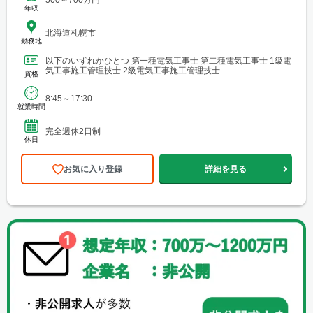
年収
北海道札幌市
勤務地
以下のいずれかひとつ 第一種電気工事士 第二種電気工事士 1級電
気工事施工管理技士 2級電気工事施工管理技士
資格
8:45～17:30
就業時間
完全週休2日制
休日
お気に入り登録
詳細を見る