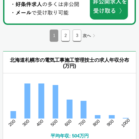
1
2
3
次へ
北海道札幌市の電気工事施工管理技士の求人年収分布
(万円)
1000
200
300
400
500
600
700
800
900
平均年収: 504万円