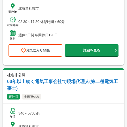
北海道札幌市
勤務地
08:30～17:30 休憩時間：60分
就業時間
週休2日制 年間休日120日
休日
お気に入り登録
詳細を見る
社名非公開
60年以上続く電気工事会社で現場代理人(第二種電気工
事士)
正社員
土日祝休み
340～570万円
年収
北海道札幌市