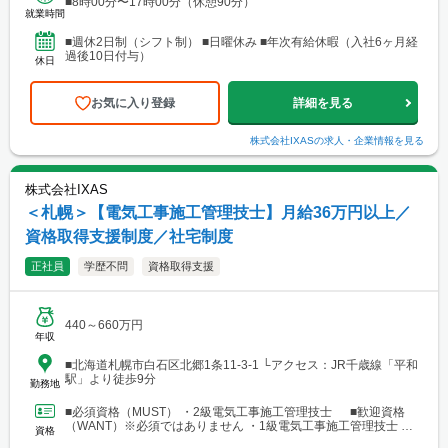
■8時00分〜17時00分（休憩90分）
就業時間
■週休2日制（シフト制） ■日曜休み ■年次有給休暇（入社6ヶ月経
過後10日付与）
休日
お気に入り登録
詳細を見る
株式会社IXAS
の求人・企業情報を見る
株式会社IXAS
＜札幌＞【電気工事施工管理技士】月給36万円以上／
資格取得支援制度／社宅制度
正社員
学歴不問
資格取得支援
440～660万円
年収
■北海道札幌市白石区北郷1条11-3-1 └アクセス：JR千歳線「平和
駅」より徒歩9分
勤務地
■必須資格（MUST） ・2級電気工事施工管理技士 ■歓迎資格
（WANT）※必須ではありません ・1級電気工事施工管理技士 ・
資格
普通自動車運転免許（AT限定可）