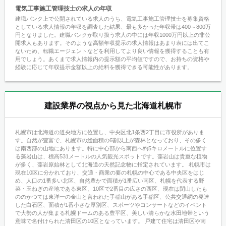
電気工事施工管理技士の求人の年収
建職バンク上で公開されている求人のうち、電気工事施工管理技士を募集資格
としている求人情報の年収を調査した結果、最も多かった年収帯は400～800万
円となりました。建職バンクが取り扱う求人の中には年収1000万円以上の非公
開求人もあります。そのような高額年収提示の求人情報はあまり表には出てこ
ないため、転職エージェントなどを利用してより良い情報を獲得することも有
用でしょう。あくまで求人情報内の提示額の平均値ですので、お持ちの資格や
経験に応じて年収提示金額以上の給料を獲得できる可能性があります。
建設業界の視点から見た北海道札幌市
札幌市は北海道の道央地方に位置し、中央区北1条西2丁目に市役所がありま
す。自然が豊富で、札幌市の総面積の6割以上が森林となっており、その多く
は南西部の山地にあります。特に中心部から南西へ約5キロメートルに位置す
る藻岩山は、標高531メートルの人気観光スポットです。藻岩山は貴重な植物
が多く、藻岩原始林として北海道の天然記念物に指定されています。 札幌市は
現在10区に分かれており、交通・商業の要の札幌の中心である中央区をはじ
め、人口の1番多い北区、自然豊かで面積が1番広い南区、札幌を代表する野
菜・玉ねぎの産地である東区、10区で2番目の広さの西区、現在は閉山したも
ののかつては東洋一の金山と言われた手稲山がある手稲区、公共交通網の発達
した白石区、面積が1番小さな厚別区、スポーツやコンサートなどのイベント
で大勢の人が集まる札幌ドームのある豊平区、美しい清らかな水田地帯という
意味で名付けられた清田区の10区となっています。 戸建て住宅は清田区や南