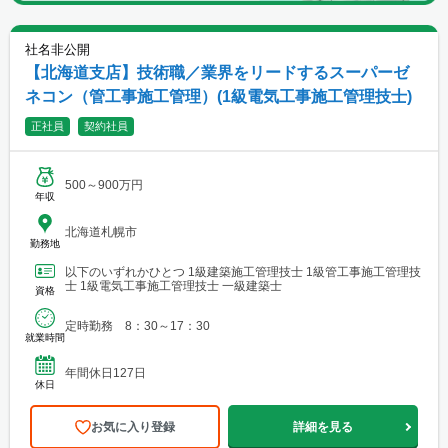
社名非公開
【北海道支店】技術職／業界をリードするスーパーゼ
ネコン（管工事施工管理）(1級電気工事施工管理技士)
正社員
契約社員
500～900万円
年収
北海道札幌市
勤務地
以下のいずれかひとつ 1級建築施工管理技士 1級管工事施工管理技
士 1級電気工事施工管理技士 一級建築士
資格
定時勤務 8：30～17：30
就業時間
年間休日127日
休日
お気に入り登録
詳細を見る