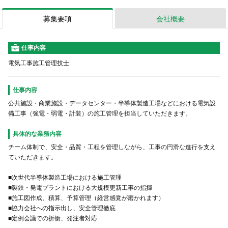
募集要項
会社概要
仕事内容
電気工事施工管理技士
仕事内容
公共施設・商業施設・データセンター・半導体製造工場などにおける電気設
備工事（強電・弱電・計装）の施工管理を担当していただきます。
具体的な業務内容
チーム体制で、安全・品質・工程を管理しながら、工事の円滑な進行を支え
ていただきます。
■次世代半導体製造工場における施工管理
■製鉄・発電プラントにおける大規模更新工事の指揮
■施工図作成、積算、予算管理（経営感覚が磨かれます）
■協力会社への指示出し、安全管理徹底
■定例会議での折衝、発注者対応