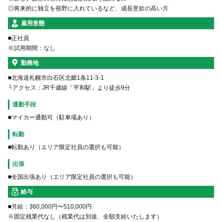
◎将来的に独立を視野に入れているなど、成長意欲の高い方
雇用形態
■正社員
※試用期間：なし
勤務地
■北海道札幌市白石区北郷1条11-3-1
└アクセス：JR千歳線「平和駅」より徒歩9分
通勤手段
転勤
■転勤あり（エリア限定社員の選択も可能）
出張
■全国出張あり（エリア限定社員の選択も可能）
給与
■月給：360,000円〜510,000円
※固定残業代なし（残業代は別途、全額支給いたします）