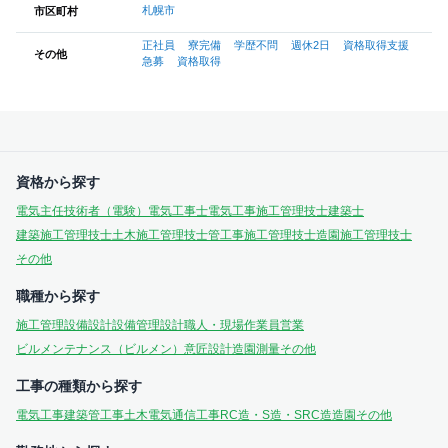
札幌市
市区町村
正社員
寮完備
学歴不問
週休2日
資格取得支援
その他
急募
資格取得
資格から探す
電気主任技術者（電験）
電気工事士
電気工事施工管理技士
建築士
建築施工管理技士
土木施工管理技士
管工事施工管理技士
造園施工管理技士
その他
職種から探す
施工管理
設備設計
設備管理
設計
職人・現場作業員
営業
ビルメンテナンス（ビルメン）
意匠設計
造園
測量
その他
工事の種類から探す
電気工事
建築
管工事
土木
電気通信工事
RC造・S造・SRC造
造園
その他