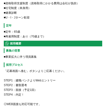
■資格取得支援制度（資格取得にかかる費用は会社が負担）
■社宅制度（単身用）
■健康診断
定年
■定年：65歳
■再雇用制度：あり（70歳まで）
採用概要
募集の背景
■事業拡大に伴う増員募集
採用プロセス
「応募画面へ進む」ボタンよりご応募ください。
STEP1：建職バンクよりWebエントリー
STEP2：書類選考
STEP3：面接（予定1回）
STEP4：内定！
◎WEB面接も対応可能です。