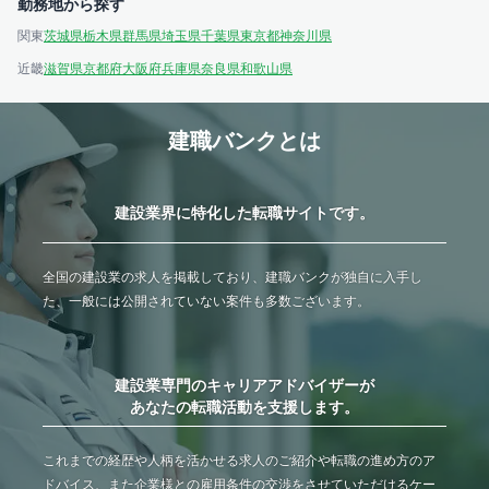
勤務地から探す
関東
茨城県
栃木県
群馬県
埼玉県
千葉県
東京都
神奈川県
近畿
滋賀県
京都府
大阪府
兵庫県
奈良県
和歌山県
建職バンクとは
建設業界に特化した転職サイトです。
全国の建設業の求人を掲載しており、建職バンクが独自に入手し
た、一般には公開されていない案件も多数ございます。
建設業専門のキャリアアドバイザーが
あなたの転職活動を支援します。
これまでの経歴や人柄を活かせる求人のご紹介や転職の進め方のア
ドバイス、また企業様との雇用条件の交渉をさせていただけるケー