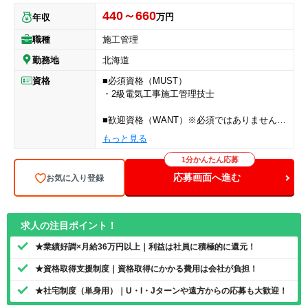
440～660
万円
年収
職種
施工管理
勤務地
北海道
資格
■必須資格（MUST）
・2級電気工事施工管理技士
■歓迎資格（WANT）※必須ではありません
・1級電気工事施工管理技士
もっと見る
・普通自動車運転免許（AT限定可）
1分かんたん応募
応募画面へ進む
お気に入り登録
求人の注目ポイント！
★業績好調×月給36万円以上｜利益は社員に積極的に還元！
★資格取得支援制度｜資格取得にかかる費用は会社が負担！
★社宅制度（単身用）｜U・I・Jターンや遠方からの応募も大歓迎！