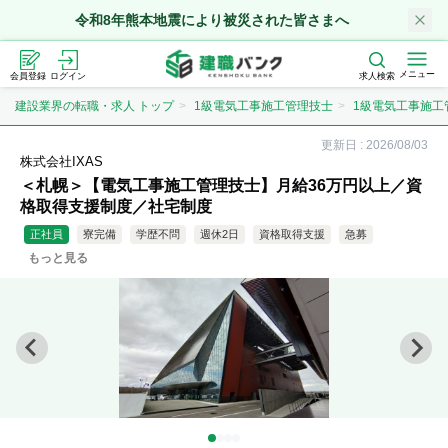
令和8年熊本地震により被災された皆さまへ
メニュー
会員登録
ログイン
求人検索
建設業界の転職・求人 トップ
1級電気工事施工管理技士
1級電気工事施工
更新日 :
2026/08/03
株式会社IXAS
＜札幌＞【電気工事施工管理技士】月給36万円以上／資
格取得支援制度／社宅制度
正社員
寮完備
学歴不問
週休2日
資格取得支援
急募
もっと見る
資格取得