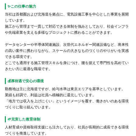
✨この仕事の魅力
当社は首都圏および北海道を拠点に、電気設備工事を中心とした事業を展開
しています。
施工から管理まで一貫して対応できる体制を強みとしており、社会インフラ
や先端産業を支える多様なプロジェクトに携わることができます。
データセンターや半導体関連施設、次世代エネルギー関連設備など、将来性
の高い案件に携わりながら、スケールの大きなものづくりのやりがいを実感
できる環境です。
どこでも通用する施工管理スキルを身につけ、腰を据えて専門性を高めてい
きたい方に最適な職場です。
💰厚待遇で安心の環境
勤務地は主に北海道ですが、給与水準は東京エリアを基準としています。
業績も好調で、利益は社員へ積極的に還元しています。
「地方では収入を上げにくい」というイメージを覆す、働きがいのある環境
づくりに取り組んでいます。
🌱充実した教育体制
人材育成や資格取得支援にも注力しており、社員が長期的に成長できる環境
づくりを推進しています。