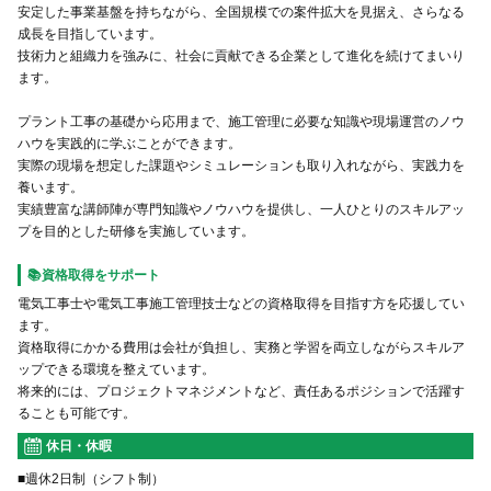
安定した事業基盤を持ちながら、全国規模での案件拡大を見据え、さらなる
成長を目指しています。
技術力と組織力を強みに、社会に貢献できる企業として進化を続けてまいり
ます。
プラント工事の基礎から応用まで、施工管理に必要な知識や現場運営のノウ
ハウを実践的に学ぶことができます。
実際の現場を想定した課題やシミュレーションも取り入れながら、実践力を
養います。
実績豊富な講師陣が専門知識やノウハウを提供し、一人ひとりのスキルアッ
プを目的とした研修を実施しています。
📚資格取得をサポート
電気工事士や電気工事施工管理技士などの資格取得を目指す方を応援してい
ます。
資格取得にかかる費用は会社が負担し、実務と学習を両立しながらスキルア
ップできる環境を整えています。
将来的には、プロジェクトマネジメントなど、責任あるポジションで活躍す
ることも可能です。
休日・休暇
■週休2日制（シフト制）