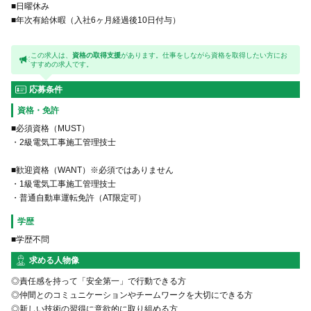
■日曜休み
■年次有給休暇（入社6ヶ月経過後10日付与）
この求人は、
資格の取得支援
があります。仕事をしながら資格を取得したい方にお
すすめの求人です。
応募条件
資格・免許
■必須資格（MUST）
・2級電気工事施工管理技士
■歓迎資格（WANT）※必須ではありません
・1級電気工事施工管理技士
・普通自動車運転免許（AT限定可）
学歴
■学歴不問
求める人物像
◎責任感を持って「安全第一」で行動できる方
◎仲間とのコミュニケーションやチームワークを大切にできる方
◎新しい技術の習得に意欲的に取り組める方