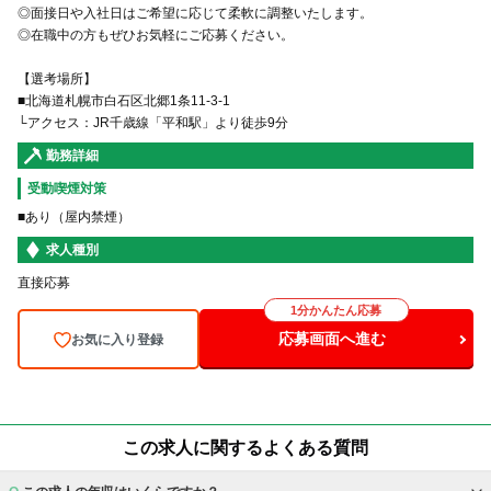
◎面接日や入社日はご希望に応じて柔軟に調整いたします。
◎在職中の⽅もぜひお気軽にご応募ください。
【選考場所】
■北海道札幌市白石区北郷1条11-3-1
└アクセス：JR千歳線「平和駅」より徒歩9分
勤務詳細
受動喫煙対策
■あり（屋内禁煙）
求人種別
直接応募
1分かんたん応募
応募画面へ進む
お気に入り登録
この求人に関するよくある質問