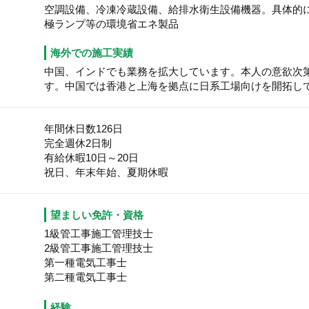
空調設備、冷凍冷蔵設備、給排水衛生設備機器。具体的
極ランプ等の環境省エネ製品
海外での施工実績
中国、インドでも業務を拡大しています。本人の意欲次
す。中国では香港と上海を拠点に日系工場向けを開拓し
年間休日数126日
完全週休2日制
有給休暇10日～20日
祝日、年末年始、夏期休暇
望ましい免許・資格
1級管工事施工管理技士
2級管工事施工管理技士
第一種電気工事士
第二種電気工事士
経験