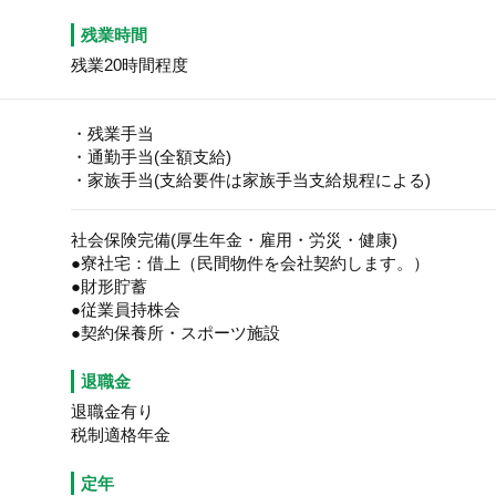
残業時間
残業20時間程度
・残業手当
・通勤手当(全額支給)
・家族手当(支給要件は家族手当支給規程による)
社会保険完備(厚生年金・雇用・労災・健康)
●寮社宅：借上（民間物件を会社契約します。）
●財形貯蓄
●従業員持株会
●契約保養所・スポーツ施設
退職金
退職金有り
税制適格年金
定年