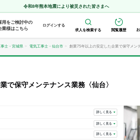
令和8年熊本地震により被災された皆さまへ
採用をご検討中の
ログインする
企業様はこちら
お
求人を検索する
閲覧履歴
工事士・宮城県
電気工事士・仙台市
創業75年以上の安定した企業で保守メン
企業で保守メンテナンス業務〈仙台〉
詳しく見る
詳しく見る
詳しく見る