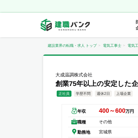
建設業界の転職・求人 トップ
電気工事士
電気
大成温調株式会社
創業75年以上の安定した
正社員
学歴不問
週休2日
上場企業
400～600
年収
万円
その他
職種
宮城県
勤務地