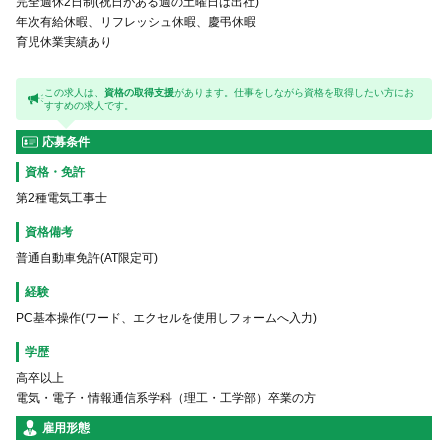
完全週休2日制(祝日がある週の土曜日は出社)
年次有給休暇、リフレッシュ休暇、慶弔休暇
育児休業実績あり
この求人は、
資格の取得支援
があります。仕事をしながら資格を取得したい方にお
すすめの求人です。
応募条件
資格・免許
第2種電気工事士
資格備考
普通自動車免許(AT限定可)
経験
PC基本操作(ワード、エクセルを使用しフォームへ入力)
学歴
高卒以上
電気・電子・情報通信系学科（理工・工学部）卒業の方
雇用形態