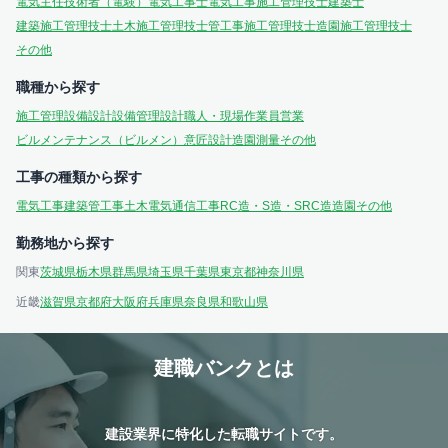
電気主任技術者（電験）
電気工事士
電気工事施工管理技士
建築士
建築施工管理技士
土木施工管理技士
管工事施工管理技士
造園施工管理技士
その他
職種から探す
施工管理
設備設計
設備管理
設計
職人・現場作業員
営業
ビルメンテナンス（ビルメン）
意匠設計
造園
測量
その他
工事の種類から探す
電気工事
建築
管工事
土木
電気通信工事
RC造・S造・SRC造
造園
その他
勤務地から探す
関東
茨城県
栃木県
群馬県
埼玉県
千葉県
東京都
神奈川県
近畿
滋賀県
京都府
大阪府
兵庫県
奈良県
和歌山県
建職バンクとは
建設業界に特化した転職サイトです。