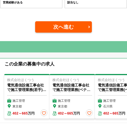
営業経験がある
該当なし
次へ進む
この企業の募集中の求人
株式会社ほくつう
株式会社ほくつう
株式会社ほくつう
電気通信設備工事会社
電気通信設備工事会社
電気通信設備工
で施工管理業務(若手)
で施工管理業務(ベテラ
で施工管理業務(
【東京】
ン)【東京】
ン)【七尾営業所
施工管理
施工管理
施工管理
東京都
東京都
石川県
402～665
万円
402～665
万円
402～665
万円