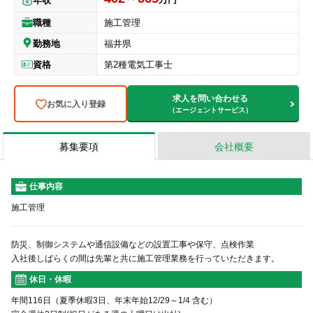
年収
職種
施工管理
勤務地
福井県
資格
第2種電気工事士
求人を問い合わせる
お気に入り登録
（エージェントサービス）
募集要項
会社概要
仕事内容
施工管理
防災、制御システムや通信設備などの設置工事や保守、点検作業
入社後しばらくの間は先輩と共に施工管理業務を行っていただきます。
休日・休暇
年間116日（夏季休暇3日、年末年始12/29～1/4 含む）