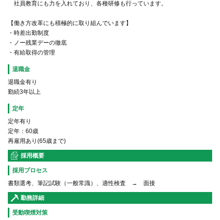
社員教育にも力を入れており、各種研修も行っています。
【働き方改革にも積極的に取り組んでいます】
・時差出勤制度
・ノー残業デーの徹底
・有給取得の管理
退職金
退職金有り
勤続3年以上
定年
定年有り
定年：60歳
再雇用あり(65歳まで)
採用概要
採用プロセス
書類選考、筆記試験（一般常識）、適性検査 → 面接
勤務詳細
受動喫煙対策