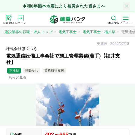
令和8年熊本地震により被災された皆さまへ
メニュー
会員登録
ログイン
求人検索
建設業界の転職・求人 トップ
電気工事士
電気工事士・福井県
電気通信
更新日 :
2026/02/20
株式会社ほくつう
電気通信設備工事会社で施工管理業務(若手)【福井支
社】
正社員
転勤なし
資格取得支援
もっと見る
402～665
万円