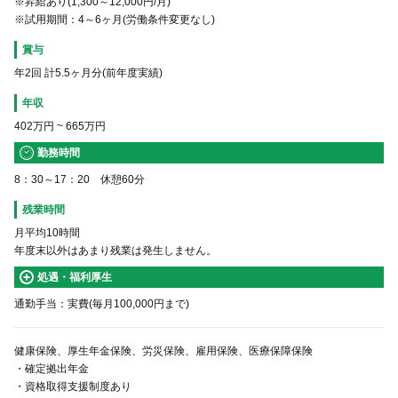
※昇給あり(1,300～12,000円/月)
※試用期間：4～6ヶ月(労働条件変更なし)
賞与
年2回 計5.5ヶ月分(前年度実績)
年収
402万円
~
665万円
勤務時間
8：30～17：20 休憩60分
残業時間
月平均10時間
年度末以外はあまり残業は発生しません。
処遇・福利厚生
通勤手当：実費(毎月100,000円まで)
健康保険、厚生年金保険、労災保険、雇用保険、医療保障保険
・確定拠出年金
・資格取得支援制度あり