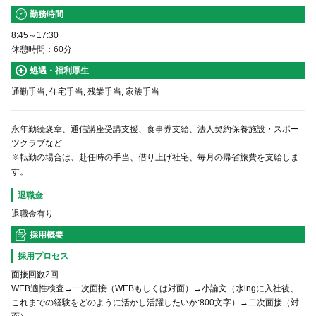
勤務時間
8:45～17:30
休憩時間：60分
処遇・福利厚生
通勤手当, 住宅手当, 残業手当, 家族手当
永年勤続褒章、通信講座受講支援、食事券支給、法人契約保養施設・スポー
ツクラブなど
※転勤の場合は、赴任時の手当、借り上げ社宅、毎月の帰省旅費を支給しま
す。
退職金
退職金有り
採用概要
採用プロセス
面接回数2回
WEB適性検査→一次面接（WEBもしくは対面）→小論文（水ingに入社後、
これまでの経験をどのように活かし活躍したいか:800文字）→二次面接（対