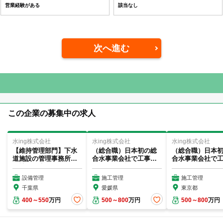
営業経験がある
該当なし
次へ進む
この企業の募集中の求人
水ing株式会社
水ing株式会社
水ing株式会社
【維持管理部門】下水
（総合職）日本初の総
（総合職）日本
道施設の管理事務所長
合水事業会社で工事現
合水事業会社で
候補（下水処理場：
場における施工管理
場における施工
千...
業...
業...
設備管理
施工管理
施工管理
千葉県
愛媛県
東京都
400～550
万円
500～800
万円
500～800
万円