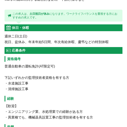
この求人は、
土日祝日が休み
になります。ワークライフバランスを重視する方にお
すすめの求人です。
休日・休暇
週休二日(土日)
祝日、盆休み、年末年始5日間、年次有給休暇、慶弔などの特別休暇
応募条件
資格備考
普通自動車の運転免許(AT限定可)
下記いずれかの監理技術者資格を有する方
・水道施設工事
・清掃施設工事
経験
【歓迎】
・エンジニアリング業、水処理業での経験がある方
・異業種でも、機械器具設置工事の監理技術者を有する方