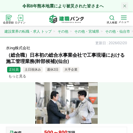
令和8年熊本地震により被災された皆さまへ
メニュー
会員登録
ログイン
求人検索
建設業界の転職・求人 トップ
その他
その他・宮城県
その他・仙台市
更新日 :
2026/02/20
水ing株式会社
（総合職）日本初の総合水事業会社で工事現場における
施工管理業務(幹部候補)(仙台)
正社員
土日祝休み
週休2日
大手企業
もっと見る
500～800
万円