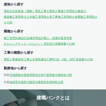
資格から探す
電気主任技術者（電験）
電気工事士
電気工事施工管理技士
建築士
建築施工管理技士
土木施工管理技士
管工事施工管理技士
造園施工管理技士
その他
職種から探す
施工管理
設備設計
設備管理
設計
職人・現場作業員
営業
ビルメンテナンス（ビルメン）
意匠設計
造園
測量
その他
工事の種類から探す
電気工事
建築
管工事
土木
電気通信工事
RC造・S造・SRC造
造園
その他
勤務地から探す
関東
茨城県
栃木県
群馬県
埼玉県
千葉県
東京都
神奈川県
近畿
滋賀県
京都府
大阪府
兵庫県
奈良県
和歌山県
建職バンクとは