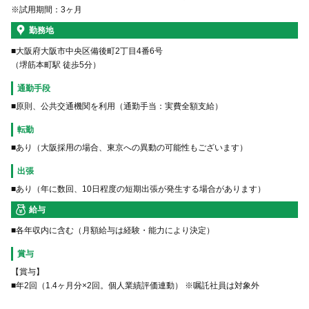
※試用期間：3ヶ月
勤務地
■大阪府大阪市中央区備後町2丁目4番6号
（堺筋本町駅 徒歩5分）
通勤手段
■原則、公共交通機関を利用（通勤手当：実費全額支給）
転勤
■あり（大阪採用の場合、東京への異動の可能性もございます）
出張
■あり（年に数回、10日程度の短期出張が発生する場合があります）
給与
■各年収内に含む（月額給与は経験・能力により決定）
賞与
【賞与】
■年2回（1.4ヶ月分×2回。個人業績評価連動） ※嘱託社員は対象外