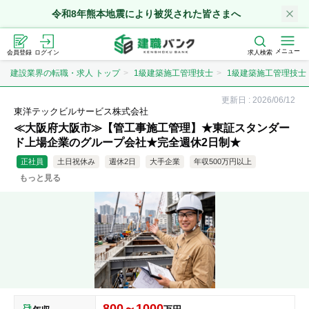
令和8年熊本地震により被災された皆さまへ
メニュー
会員登録
ログイン
求人検索
建設業界の転職・求人 トップ
1級建築施工管理技士
1級建築施工管理技士
更新日 :
2026/06/12
東洋テックビルサービス株式会社
≪大阪府大阪市≫【管工事施工管理】★東証スタンダー
ド上場企業のグループ会社★完全週休2日制★
正社員
土日祝休み
週休2日
大手企業
年収500万円以上
もっと見る
資格取得支援
急募
年収700万円以上
資格取得
800～1000