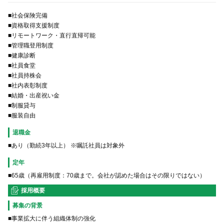
■社会保険完備
■資格取得支援制度
■リモートワーク・直行直帰可能
■管理職登用制度
■健康診断
■社員食堂
■社員持株会
■社内表彰制度
■結婚・出産祝い金
■制服貸与
■服装自由
退職金
■あり（勤続3年以上） ※嘱託社員は対象外
定年
■65歳（再雇用制度：70歳まで。会社が認めた場合はその限りではない）
採用概要
募集の背景
■事業拡大に伴う組織体制の強化