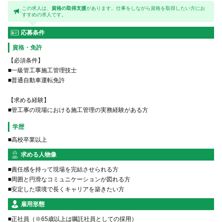
この求人は、
資格の取得支援
があります。仕事をしながら資格を取得したい方にお
すすめの求人です。
応募条件
資格・免許
【必須条件】
■一級管工事施工管理技士
■普通自動車運転免許
【求める経験】
■管工事の現場における施工管理の実務経験がある方
学歴
■高校卒業以上
求める人物像
■責任感を持って現場を完結させられる方
■周囲と円滑なコミュニケーションが図れる方
■安定した環境で長くキャリアを築きたい方
雇用形態
■正社員（※65歳以上は嘱託社員としての採用）