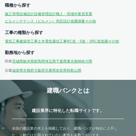
職種から探す
施工管理
設備設計
設備管理
設計
職人・現場作業員
営業
ビルメンテナンス（ビルメン）
意匠設計
造園
測量
その他
工事の種類から探す
電気工事
建築
管工事
土木
電気通信工事
RC造・S造・SRC造
造園
その他
勤務地から探す
関東
茨城県
栃木県
群馬県
埼玉県
千葉県
東京都
神奈川県
近畿
滋賀県
京都府
大阪府
兵庫県
奈良県
和歌山県
建職バンクとは
建設業界に特化した転職サイトです。
全国の建設業の求人を掲載しており、建職バンクが独自に入手し
た、一般には公開されていない案件も多数ございます。