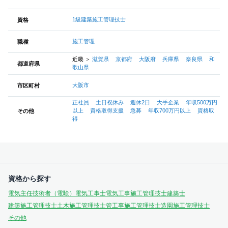
1級建築施工管理技士
資格
施工管理
職種
近畿
＞
滋賀県
京都府
大阪府
兵庫県
奈良県
和
都道府県
歌山県
大阪市
市区町村
正社員
土日祝休み
週休2日
大手企業
年収500万円
以上
資格取得支援
急募
年収700万円以上
資格取
その他
得
資格から探す
電気主任技術者（電験）
電気工事士
電気工事施工管理技士
建築士
建築施工管理技士
土木施工管理技士
管工事施工管理技士
造園施工管理技士
その他