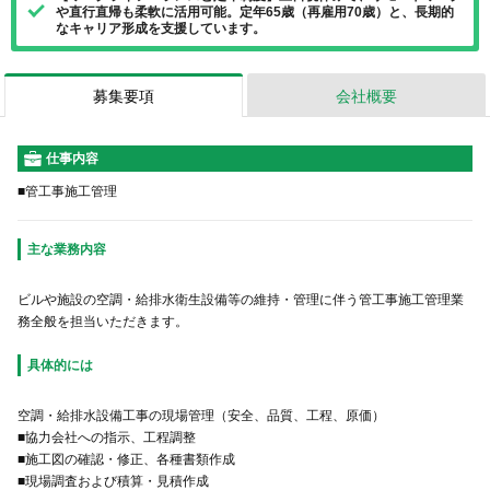
や直行直帰も柔軟に活用可能。定年65歳（再雇用70歳）と、長期的
なキャリア形成を支援しています。
募集要項
会社概要
仕事内容
■管工事施工管理
主な業務内容
ビルや施設の空調・給排水衛生設備等の維持・管理に伴う管工事施工管理業
務全般を担当いただきます。
具体的には
空調・給排水設備工事の現場管理（安全、品質、工程、原価）
■協力会社への指示、工程調整
■施工図の確認・修正、各種書類作成
■現場調査および積算・見積作成