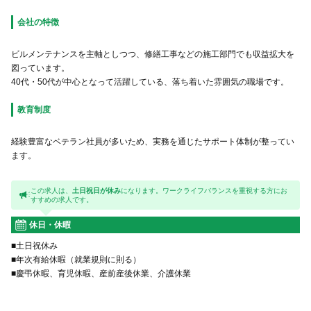
会社の特徴
ビルメンテナンスを主軸としつつ、修繕工事などの施工部門でも収益拡大を
図っています。
40代・50代が中心となって活躍している、落ち着いた雰囲気の職場です。
教育制度
経験豊富なベテラン社員が多いため、実務を通じたサポート体制が整ってい
ます。
この求人は、
土日祝日が休み
になります。ワークライフバランスを重視する方にお
すすめの求人です。
休日・休暇
■土日祝休み
■年次有給休暇（就業規則に則る）
■慶弔休暇、育児休暇、産前産後休業、介護休業