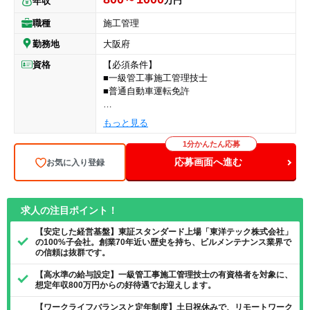
万円
年収
職種
施工管理
勤務地
大阪府
資格
【必須条件】
■一級管工事施工管理技士
■普通自動車運転免許
【求める経験】
もっと見る
■管工事の現場における施工管理の実務経験が
ある方
1分かんたん応募
応募画面へ進む
お気に入り登録
求人の注目ポイント！
【安定した経営基盤】東証スタンダード上場「東洋テック株式会社」
の100%子会社。創業70年近い歴史を持ち、ビルメンテナンス業界で
の信頼は抜群です。
【高水準の給与設定】一級管工事施工管理技士の有資格者を対象に、
想定年収800万円からの好待遇でお迎えします。
【ワークライフバランスと定年制度】土日祝休みで、リモートワーク