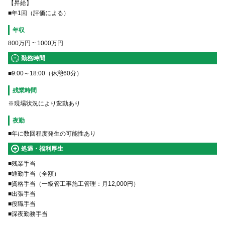
【昇給】
■年1回（評価による）
年収
800万円
~
1000万円
勤務時間
■9:00～18:00（休憩60分）
残業時間
※現場状況により変動あり
夜勤
■年に数回程度発生の可能性あり
処遇・福利厚生
■残業手当
■通勤手当（全額）
■資格手当（一級管工事施工管理：月12,000円）
■出張手当
■役職手当
■深夜勤務手当