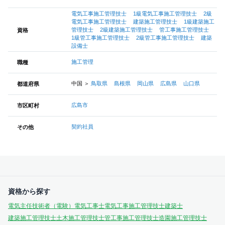
電気工事施工管理技士
1級電気工事施工管理技士
2級
電気工事施工管理技士
建築施工管理技士
1級建築施工
管理技士
2級建築施工管理技士
管工事施工管理技士
資格
1級管工事施工管理技士
2級管工事施工管理技士
建築
設備士
施工管理
職種
中国
＞
鳥取県
島根県
岡山県
広島県
山口県
都道府県
広島市
市区町村
契約社員
その他
資格から探す
電気主任技術者（電験）
電気工事士
電気工事施工管理技士
建築士
建築施工管理技士
土木施工管理技士
管工事施工管理技士
造園施工管理技士