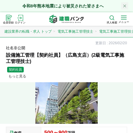
令和8年熊本地震により被災された皆さまへ
メニュー
会員登録
ログイン
求人検索
建設業界の転職・求人 トップ
電気工事施工管理技士
電気工事施工管理技
更新日 :
2026/02/20
社名非公開
設備施工管理【契約社員】（広島支店）(2級電気工事施
工管理技士)
契約社員
もっと見る
500～900
万円