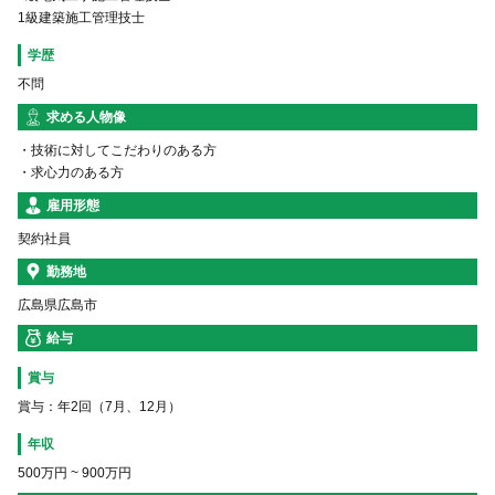
1級建築施工管理技士
学歴
不問
求める人物像
・技術に対してこだわりのある方
・求心力のある方
雇用形態
契約社員
勤務地
広島県広島市
給与
賞与
賞与：年2回（7月、12月）
年収
500万円
~
900万円