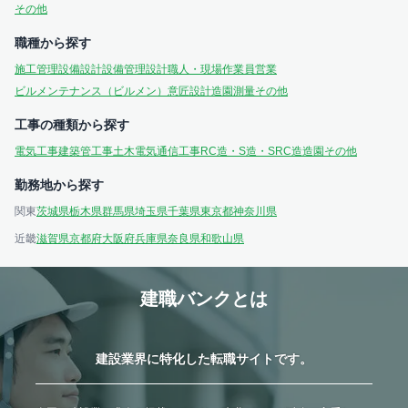
その他
職種から探す
施工管理
設備設計
設備管理
設計
職人・現場作業員
営業
ビルメンテナンス（ビルメン）
意匠設計
造園
測量
その他
工事の種類から探す
電気工事
建築
管工事
土木
電気通信工事
RC造・S造・SRC造
造園
その他
勤務地から探す
関東
茨城県
栃木県
群馬県
埼玉県
千葉県
東京都
神奈川県
近畿
滋賀県
京都府
大阪府
兵庫県
奈良県
和歌山県
建職バンクとは
建設業界に特化した転職サイトです。