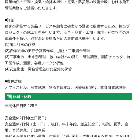
建築物件の空調・換気・給排水衛生・電気・防災等の設備全般における施工
管理業務をご担当いただきます。
■詳細
顧客の満足する製品サービスを顧客に確実かつ迅速に提供するため、担当プ
ロジェクトの施工管理を行います。安全・品質・工期・環境・利益管理の達
成責任を負い、顧客満足を得るための最前線活動を行います。
(1)施工計画の作成
(2)設備関連の実行予算書作成、損益・工事資金管理
(3)工事進捗・出来形管理、協力会社への発注・管理調整、図面チェック、施
工図作成、測量、各種データ分析他
(4)安全衛生、労務管理並びに記録の保管
■案件詳細
オフィスビル、商業施設、物流倉庫施設、医療福祉施設、教育研究施設等
休日・休暇
年間休日日数 125日
完全週休2日制(土日祝日)
完全週休2日制（土・日）、祝日、年末年始、創立記念日、転勤、夏季、慶
弔、育児休業、介護休業
外勤者も働きやすい環境：作業所「4週6閉所」の取り組みを推進しておりま