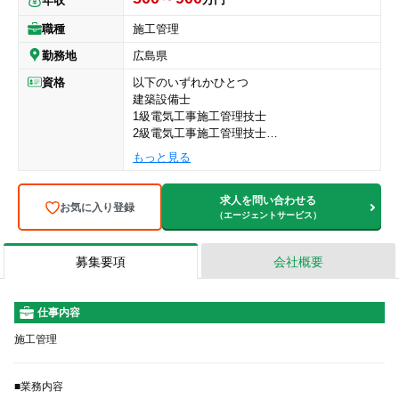
年収
職種
施工管理
勤務地
広島県
資格
以下のいずれかひとつ
建築設備士
1級電気工事施工管理技士
2級電気工事施工管理技士
1級建築施工管理技士
もっと見る
2級建築施工管理技士
1級管工事施工管理技士
2級管工事施工管理技士
求人を問い合わせる
お気に入り登録
（エージェントサービス）
募集要項
会社概要
仕事内容
施工管理
■業務内容