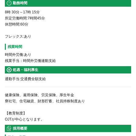
勤務時間
8時 30分～17時 15分
所定労働時間:7時間45分
休憩時間:60分
フレックス:あり
残業時間
時間外労働:あり
残業手当：時間外労働連動支給
処遇・福利厚生
通勤手当:交通費全額支給
健康保険、雇用保険、労災保険、厚生年金
寮社宅、住宅融資、財形貯蓄、社員持株制度あり
【教育制度】
OJTが中心となります。
採用概要