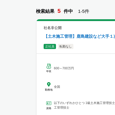
5
検索結果
件
中
1-
5
件
社名非公開
【土木施工管理】鹿島建設など大手１
正社員
転勤なし
600～700万円
年収
全国
勤務地
以下のいずれかひとつ 1級土木施工管理技士
工管理技士
資格