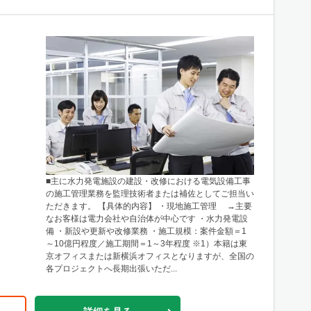
■主に水力発電施設の建設・改修における電気設備工事
の施工管理業務を監理技術者または補佐としてご担当い
ただきます。 【具体的内容】 ・現地施工管理 →主要
なお客様は電力会社や自治体が中心です ・水力発電設
備 ・新設や更新や改修業務 ・施工規模：案件金額＝1
～10億円程度／施工期間＝1～3年程度 ※1）本籍は東
京オフィスまたは新横浜オフィスとなりますが、全国の
各プロジェクトへ長期出張いただ...