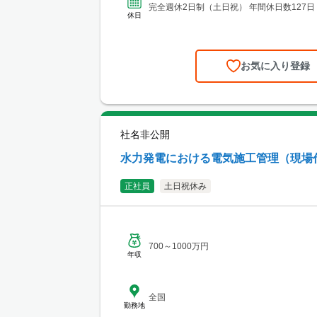
完全週休2日制（土日祝） 年間休日数127日
休日
お気に入り登録
社名非公開
水力発電における電気施工管理（現場
正社員
土日祝休み
700～1000万円
年収
全国
勤務地