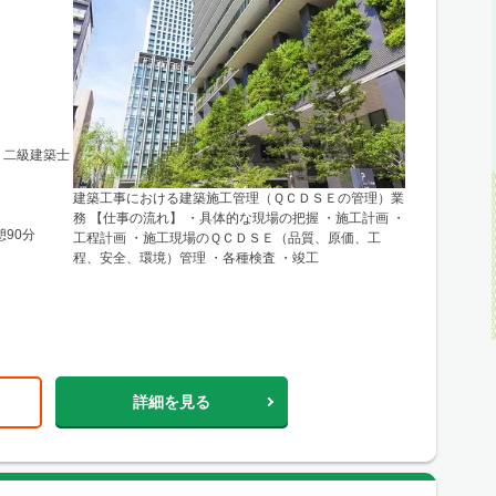
 二級建築士
建築工事における建築施工管理（ＱＣＤＳＥの管理）業
務 【仕事の流れ】 ・具体的な現場の把握 ・施工計画 ・
憩90分
工程計画 ・施工現場のＱＣＤＳＥ（品質、原価、工
程、安全、環境）管理 ・各種検査 ・竣工
詳細を見る