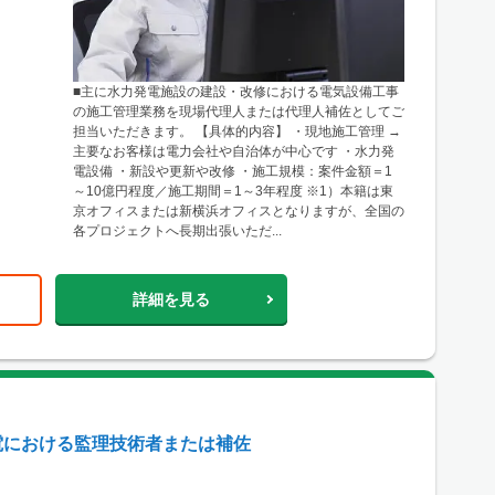
■主に水力発電施設の建設・改修における電気設備工事
の施工管理業務を現場代理人または代理人補佐としてご
担当いただきます。 【具体的内容】 ・現地施工管理 →
主要なお客様は電力会社や自治体が中心です ・水力発
電設備 ・新設や更新や改修 ・施工規模：案件金額＝1
～10億円程度／施工期間＝1～3年程度 ※1）本籍は東
京オフィスまたは新横浜オフィスとなりますが、全国の
各プロジェクトへ長期出張いただ...
詳細を見る
電における監理技術者または補佐