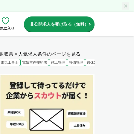
非公開求人を受け取る（無料）
気に入り
鳥取県 × 人気求人条件のページを見る
電気工事士
電気主任技術者
施工管理
設備管理
週休2日
未経験歓迎
大手