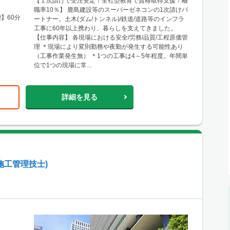
【１次請けで受注安定！全社型教育で資格取得支援！離
職率10％】 鹿島建設等のスーパーゼネコンの1次請けパ
憩】60分
ートナー。土木(ダム/トンネル)/鉄道/道路等のインフラ
工事に60年以上携わり、暮らしを支えてきました。
【仕事内容】 各現場における安全/労務/品質/工程原価管
理 ＊現場により変則勤務や夜勤が発生する可能性あり
（工事作業発生無） ＊1つの工事は4～5年程度。年間単
位で1つの現場に常...
詳細を見る
施工管理技士)