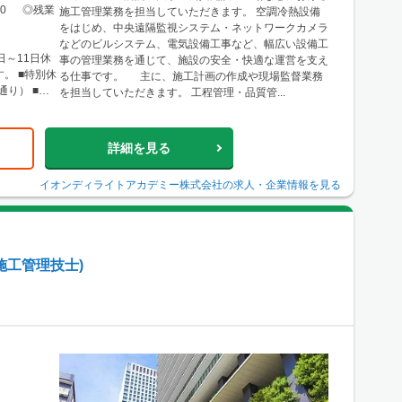
島県広島市南
8:00 ◎残業
施工管理業務を担当していただきます。 空調冷熱設備
例：福岡県福岡
をはじめ、中央遠隔監視システム・ネットワークカメラ
工管理業務を
などのビルシステム、電気設備工事など、幅広い設備工
たは現場付近
日～11日休
事の管理業務を通じて、施設の安全・快適な運営を支え
あります。
。 ■特別休
る仕事です。 主に、施工計画の作成や現場監督業務
通り） ■慶
を担当していただきます。 工程管理・品質管...
詳細を見る
イオンディライトアカデミー株式会社
の求人・企業情報を見る
施工管理技士)