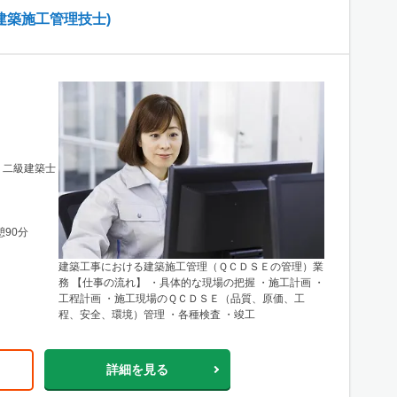
建築施工管理技士)
 二級建築士
憩90分
建築工事における建築施工管理（ＱＣＤＳＥの管理）業
務 【仕事の流れ】 ・具体的な現場の把握 ・施工計画 ・
工程計画 ・施工現場のＱＣＤＳＥ（品質、原価、工
程、安全、環境）管理 ・各種検査 ・竣工
詳細を見る