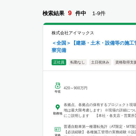
9
検索結果
件
中
1-
9
件
株式会社アイマックス
＜全国＞【建築・土木・設備等の施工管
寮完備
正社員
転勤なし
土日祝休み
資格取得支
420～900万円
年収
各拠点、各拠点の保有するプロジェクト現
地は最大限考慮します） ※現場の詳細につ
勤務地
にご説明します 【本社・各支店・営業所】
東支店 東京営業所 東京都渋谷区代々木2-23-
テートメナー1055 └アクセス：京王線「
普通自動車第一種運転免許（AT限定・MT
歩5分 ※東京都を中心とした首都圏のほか
【必須経験】 各種施工管理の実務経験 ※設
資格