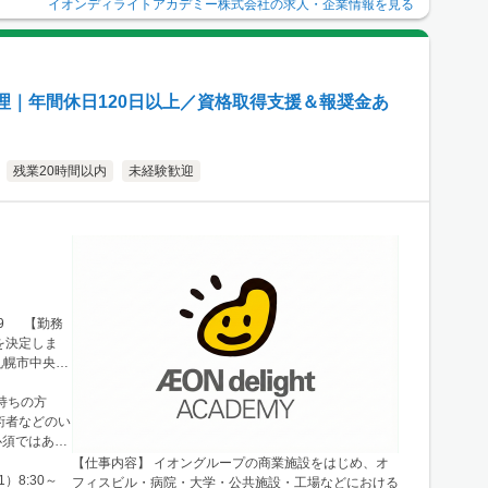
イオンディライトアカデミー株式会社
の求人・企業情報を見る
理｜年間休日120日以上／資格取得支援＆報奨金あ
残業20時間以内
未経験歓迎
99 【勤務
を決定しま
札幌市中央区
例：宮城県仙台
└勤務地例：
持ちの方
 └勤務地
術者などのい
エリア └勤
必須ではあり
9番14号
【仕事内容】 イオングループの商業施設をはじめ、オ
区南船場2-
）8:30～
フィスビル・病院・大学・公共施設・工場などにおける