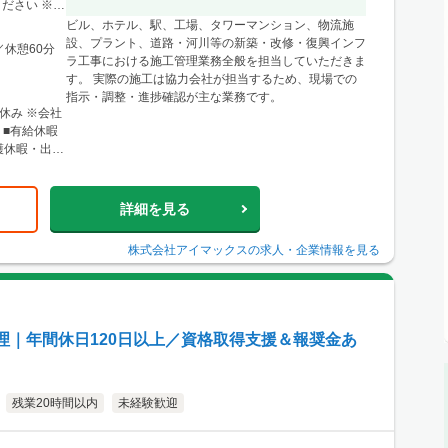
に関東圏内の
ださい ※経
県仙台市青葉
ビル、ホテル、駅、工場、タワーマンション、物流施
ル4F ※宮
設、プラント、道路・河川等の新築・改修・復興インフ
／休憩60分
形・福島など
ラ工事における施工管理業務全般を担当していただきま
す。 実際の施工は協力会社が担当するため、現場での
0条西3丁目
指示・調整・進捗確認が主な業務です。
北12条駅」徒
休み ※会社
心とした道央
 ■有給休暇
樽・千歳・岩
護休暇・出張
店 神戸営業
階 └アクセ
三宮駅」か
詳細を見る
リアのほか、
り。 ■関西
株式会社アイマックス
の求人・企業情報を見る
500 大阪駅
大阪梅田
よりアクセス
ほか、東海・
理｜年間休日120日以上／資格取得支援＆報奨金あ
残業20時間以内
未経験歓迎