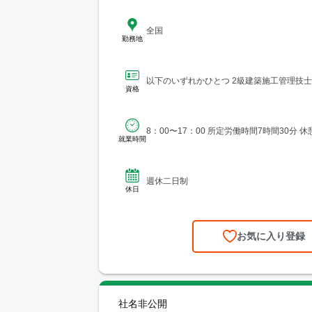
全国
勤務地
以下のいずれかひとつ 2級建築施工管理技士
資格
8：00〜17：00 所定労働時間7時間30分 休
就業時間
週休二日制
休日
お気に入り登録
社名非公開