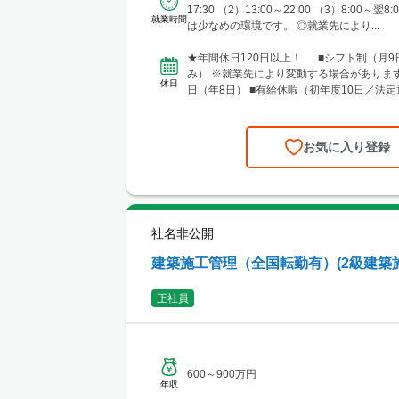
3-2 ■中国・四国エリア └勤務地例：広
17:30 （2）13:00～22:00 （3）8:00～翌
就業時間
区段原南1-3-52 ■九州エリア └勤務地
は少なめの環境です。 ◎就業先により...
市博多区奈良屋町2-1 ※各エリア内で施
担当いただく際、現場によっては、自宅ま
★年間休日120日以上！ ■シフト制（月9
のホテルから直行直帰をお願いする場合が
み） ※就業先により変動する場合があります
休日
日（年8日） ■有給休暇（初年度10日／法定
弔休暇...
お気に入り登録
社名非公開
建築施工管理（全国転勤有）(2級建築
正社員
600～900万円
年収