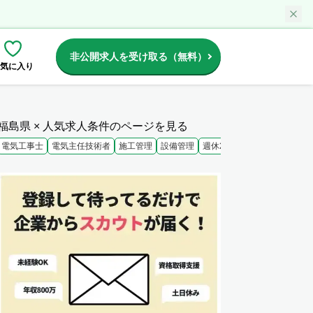
非公開求人を受け取る（無料）
気に入り
福島県 × 人気求人条件のページを見る
電気工事士
電気主任技術者
施工管理
設備管理
週休2日
未経験歓迎
大手