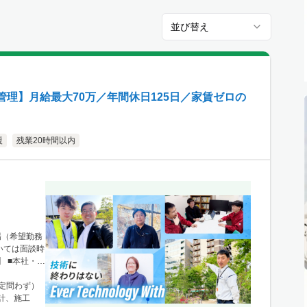
並び替え
理】月給最大70万／年間休日125日／家賃ゼロの
援
残業20時間以内
場（希望勤務
いては面談時
 ■本社・関
1 ニュース
新宿駅」から徒
限定問わず）
、栃木・群
計、施工