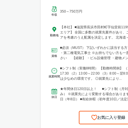
350～750万円
年収
【本社】 ■滋賀県長浜市田村町字仙堂前11
エリア】 全国に多数の就業先案件があり、
勤務地
アを考慮のうえ配属を決定します。 北海道
幅広いエリアで勤務可能です。 ■北海道 
台市 ■関東 └東京23区 └町田・立川・調
■必須（MUST） 下記いずれかに該当する
横浜・川崎・相模原・海老名・厚木 └千葉
・第二種電気工事士 ※お持ちでない方も一
資格
川・柏・浦安・市原 └さいたま・川越・越
さい 【経験】 ・ビル設備管理 ・建物メン
郷・川口 └高崎 └宇都宮・日光 ■東海 └
どの...
井・豊橋・岡崎・長久手・日進・稲沢・清須
■シフト制（実働8時間） 【勤務時間例】 （1
阜・各務原 └津・四日市・桑名・志摩 └静
17:30 （2）13:00～22:00 （3）8:00～翌
就業時間
津・御殿場 ■関西 └大阪市・なんばエリ
は少なめの環境です。 ◎就業先により...
ア・高槻・吹田・茨木・池田・和泉・泉南 
宮・尼崎・姫路・加古川 └京都市・長岡京
★年間休日120日以上！ ■シフト制（月9
津・木津川・城陽・京田辺・福知山・綾部・
み） ※就業先により変動する場合があります
休日
賀・大津・草津・近江八幡・長浜・米原 └
日（年8日） ■有給休暇（初年度10日／法定
宮・田辺 └奈良市・橿原・大和郡山 ■中四
弔休暇...
（安佐南区・南区）・福山 └岡山・倉敷・
お気に入り登録