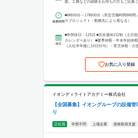
馬・茨城・埼玉・山梨・千葉・神奈川など
図、工務などの経験をお持ちの方もご応募く
現場あり。 ■関東支店 仙台事務所 宮城
験年数は不問 【土...
区中央1丁目7-4（アーケード内） 宮城商事ビ
■8時00分～17時00分（所定労働時間8時間
城県エリアのほか、青森・岩手・秋田・山
※プロジェクト・勤務先により異なる）
就業時間
に現場あり ■北日本支店 札幌営業所・建設総合技術セ
ンター(CTTC事業部) 北海道札幌市北区北1
13 NKエルムビル1F └アクセス：地下鉄「
■年間休日：125日 ■完全週休2日制（土日祝
歩3分、JR「札幌駅」徒歩9分 ※札幌を中
カレンダーあり） ■夏季休暇・年末年始休暇
休日
圏のほか、道南・道東・道北の各地区（小
（入社半年後に10日付与）・育児休暇・介
見沢・室蘭など）に現場あり。 ■関西支
準備休暇
所 兵庫県神戸市中央区東町122-2 港都ビル8
ス：「三宮・花時計前駅」から徒歩2分、「
お気に入り登録
ら徒歩8分 ※関西、近畿圏を中心としたエ
西日本（九州・四国・中国）にも現場あ
支店 大阪事務所 大阪府大阪市北区梅田1-1-3-
前第3ビル5階10号 └アクセス：阪急電鉄「
駅」、御堂筋線「梅田駅」、JR「大阪駅」
イオンディライトアカデミー株式会社
良好 ※関西、近畿圏を中心としたエリアの
北陸エリアにも現場あり。
【全国募集】イオングループの設備管
り
正社員
学歴不問
上場企業
資格取得支援