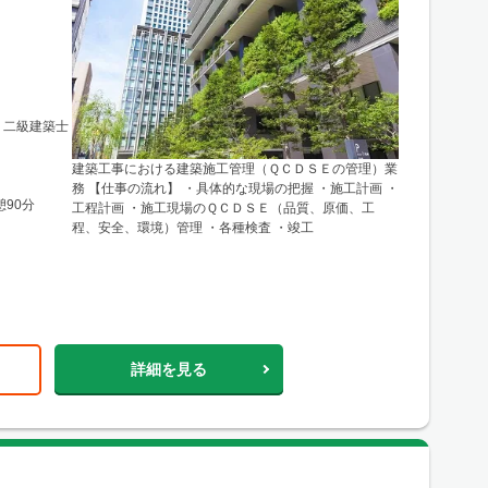
 二級建築士
建築工事における建築施工管理（ＱＣＤＳＥの管理）業
務 【仕事の流れ】 ・具体的な現場の把握 ・施工計画 ・
憩90分
工程計画 ・施工現場のＱＣＤＳＥ（品質、原価、工
程、安全、環境）管理 ・各種検査 ・竣工
詳細を見る