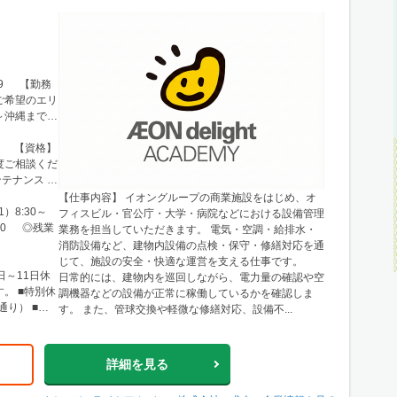
99 【勤務
ご希望のエリ
～沖縄まで、
■東北 └仙
布・西東京 └
方 【資格】
・船橋・市
度ご相談くだ
谷・久喜・三
テナンス な
名古屋・春日
【仕事内容】 イオングループの商業施設をはじめ、オ
・小牧 └岐
）8:30～
フィスビル・官公庁・大学・病院などにおける設備管理
岡・浜松・沼
8:00 ◎残業
業務を担当していただきます。 電気・空調・給排水・
ア・梅田エリ
消防設備など、建物内設備の点検・保守・修繕対応を通
└神戸市・西
じて、施設の安全・快適な運営を支える仕事です。
・舞鶴・木
日～11日休
日常的には、建物内を巡回しながら、電力量の確認や空
八幡 └滋
。 ■特別休
調機器などの設備が正常に稼働しているかを確認しま
和歌山・新
通り） ■慶
す。 また、管球交換や軽微な修繕対応、設備不...
国 └広島市
津山
詳細を見る