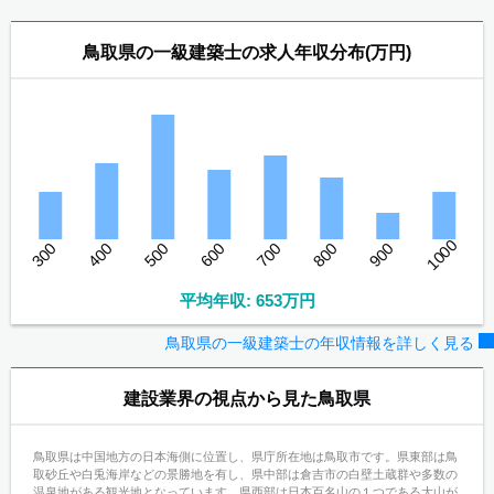
鳥取県の一級建築士の求人年収分布(万円)
1000
300
400
500
600
700
800
900
平均年収: 653万円
鳥取県の一級建築士の年収情報を詳しく見る
建設業界の視点から見た鳥取県
鳥取県は中国地方の日本海側に位置し、県庁所在地は鳥取市です。県東部は鳥
取砂丘や白兎海岸などの景勝地を有し、県中部は倉吉市の白壁土蔵群や多数の
温泉地がある観光地となっています。県西部は日本百名山の１つである大山が