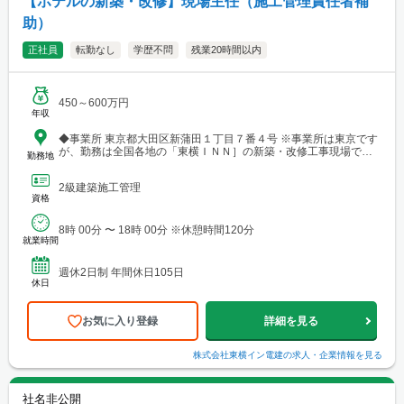
【ホテルの新築・改修】現場主任（施工管理責任者補
助）
正社員
転勤なし
学歴不問
残業20時間以内
450～600万円
年収
◆事業所 東京都大田区新蒲田１丁目７番４号 ※事業所は東京です
が、勤務は全国各地の「東横ＩＮＮ］の新築・改修工事現場で
勤務地
す。
2級建築施工管理
資格
8時 00分 〜 18時 00分 ※休憩時間120分
就業時間
週休2日制 年間休日105日
休日
お気に入り登録
詳細を見る
株式会社東横イン電建
の求人・企業情報を見る
社名非公開