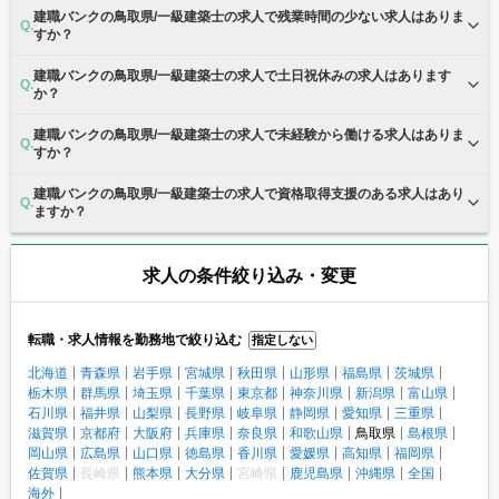
建職バンクの鳥取県/一級建築士の求人で残業時間の少ない求人はありま
すか？
建職バンクの鳥取県/一級建築士の求人で土日祝休みの求人はあります
か？
建職バンクの鳥取県/一級建築士の求人で未経験から働ける求人はありま
すか？
建職バンクの鳥取県/一級建築士の求人で資格取得支援のある求人はあり
ますか？
求人の条件絞り込み・変更
転職・求人情報を勤務地で絞り込む
指定しない
北海道
青森県
岩手県
宮城県
秋田県
山形県
福島県
茨城県
栃木県
群馬県
埼玉県
千葉県
東京都
神奈川県
新潟県
富山県
石川県
福井県
山梨県
長野県
岐阜県
静岡県
愛知県
三重県
滋賀県
京都府
大阪府
兵庫県
奈良県
和歌山県
鳥取県
島根県
岡山県
広島県
山口県
徳島県
香川県
愛媛県
高知県
福岡県
佐賀県
長崎県
熊本県
大分県
宮崎県
鹿児島県
沖縄県
全国
海外