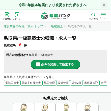
令和8年熊本地震により被災された皆さまへ
メニュー
会員登録
ログイン
求人検索
建設業界の転職・求人 トップ
一級建築士
鳥取県の求人一覧
鳥取県/一級建築士の転職・求人一覧
9
検索結果
件
現在の検索条件:
鳥取県/一級建築士
条件を変更して検索する
鳥取県 × 人気求人条件のページを見る
電気工事士
電気主任技術者
施工管理
設備管理
週休2日
未経験歓迎
大手企
転職先のご相談