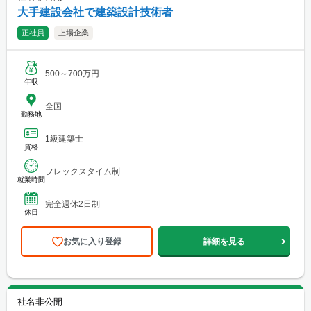
大手建設会社で建築設計技術者
正社員
上場企業
500～700万円
年収
全国
勤務地
1級建築士
資格
フレックスタイム制
就業時間
完全週休2日制
休日
お気に入り登録
詳細を見る
社名非公開