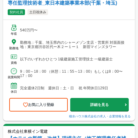
専任監理技術者_東日本建築事業本部(千葉・埼玉)
契約社員
土日祝休み
540万円〜
年収
勤務地：千葉、埼玉県内のシャーメゾン支店・営業所 対面面接
地：東京都渋谷区代ー木２ー１ー１ 新宿マインズタワー
勤務地
以下のいずれかひとつ 1級建築施工管理技士 一級建築士
資格
9：00～18：00 （休憩：11：55～13：00）もしくは8：00〜
17：00
就業時間
完全週休2日制 週休日：土・日 祝 年間休日129日
休日
お気に入り登録
詳細を見る
積水ハウス株式会社
の求人・企業情報を見る
株式会社東横イン電建