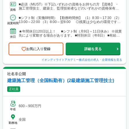
ア └勤務地例：宮城県仙台市宮城野区榴岡3-4-1 ■北陸信越エリ
■必須（MUST）※下記いずれかの資格をお持ちの方 【資格】 ・
ア └勤務地例：新潟県新潟市中央区笹口1-2 ■関東エリア └勤務
施工管理技士、建築士、監理技術者などのいずれかの資格保有者
資格
地例：東京都千代田区神田錦町1-1-1 ■東海エリア └勤務地例：
■歓迎（WANT）※必須ではありません 【資格...
愛知県名古屋市中村区名駅三丁目19番14号 ■関西エリア └勤務
■シフト制（実働8時間） 【勤務時間例】 （1）8:30～17:30 （2）
地例：大阪府大阪市中央区南船場2-3-2 ■中国・四国エリア └勤
13:00～22:00 （3）8:00～翌8:00 ◎残業は少なめの環境です。
務地例：広島県広島市南区段原南1-3-52 ■九州エリア └勤務地
就業時間
◎就業先により...
例：福岡県福岡市博多区奈良屋町2-1 ※各エリア内で施工管理
業務を担当いただく際、現場によっては、自宅または現場付近の
★年間休日120日以上！ ■シフト制（月9日～11日休み） ※就業
ホテルから直行直帰をお願いする場合があります。
先により変動する場合があります。 ■特別休日（年8日） ■有給休
休日
暇（初年度10日／法定通り） ■慶弔休暇...
お気に入り登録
詳細を見る
イオンディライトアカデミー株式会社
の求人・企業情報を見る
社名非公開
建築施工管理（全国転勤有）(2級建築施工管理技士)
正社員
600～900万円
年収
全国
勤務地