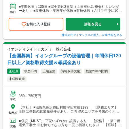
営業所・建設総合技術センター(CTTC事業部) 北海道札幌市北区北
10条西3丁目13 NKエルムビル1F └アクセス：地下鉄「北12条
■年間休日：125日 ■完全週休2日制（土日祝休み ※会社カレンダ
駅」徒歩3分、JR「札幌駅」徒歩9分 ※札幌を中心とした道央圏の
ーあり） ■夏季休暇・年末年始休暇 ■有給休暇（入社半年後に10日
休日
ほか、道南・道東・道北の各地区（小樽・千歳・岩見沢・室蘭な
付与）・育児休暇・介護休暇・出張準備休暇
ど）に現場あり。 ■関西支店 神戸営業所 兵庫県神戸市中央区
東町122-2 港都ビル8階 └アクセス：「三宮・花時計前駅」から徒
お気に入り登録
詳細を見る
歩2分、「三宮駅」から徒歩8分 ※関西、近畿圏を中心としたエリ
アのほか、西日本（九州・四国・中国）にも現場あり。 ■関
西支店 大阪事務所 大阪府大阪市北区梅田1-1-3-500 大阪駅前第3ビ
株式会社アイマックス
の求人・企業情報を見る
ル5階10号 └アクセス：阪急電鉄「大阪梅田駅」、御堂筋線「梅田
駅」、JR「大阪駅」よりアクセス良好 ※関西、近畿圏を中心とし
たエリアのほか、東海・北陸エリアにも現場あり。
イオンディライトアカデミー株式会社
【全国募集】イオングループの設備管理｜年間休日120
日以上／資格取得支援＆報奨金あり
正社員
学歴不問
上場企業
資格取得支援
残業20時間以内
未経験歓迎
350～750万円
年収
【本社】 ■滋賀県長浜市田村町字仙堂前1199 【勤務エリア】
全国に多数の就業先案件があり、ご希望のエリアを考慮のうえ配
勤務地
属を決定します。 北海道～沖縄まで、幅広いエリアで勤務可能で
す。 ■北海道 ■東北 └仙台市 ■関東 └東京23区 └町田・立
■必須（MUST） 下記いずれかに該当する方 【資格】 ・第二種
川・調布・西東京 └横浜・川崎・相模原・海老名・厚木 └千葉・
電気工事士 ※お持ちでない方も一度ご相談ください 【経験】
資格
船橋・市川・柏・浦安・市原 └さいたま・川越・越谷・久喜・三
・ビル設備管理 ・建物メンテナンス などの...