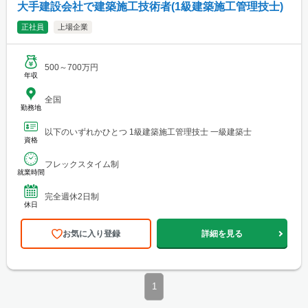
大手建設会社で建築施工技術者(1級建築施工管理技士)
正社員
上場企業
500～700万円
年収
全国
勤務地
以下のいずれかひとつ 1級建築施工管理技士 一級建築士
資格
フレックスタイム制
就業時間
完全週休2日制
休日
お気に入り登録
詳細を見る
1