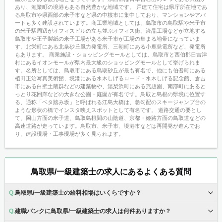
あり、漁業町の境港もある自然豊かな地域です。 戸建て住宅は県庁所在地であ
る鳥取市や県西部の米子市など県の中核市に集中しており、マンションやアパ
ートも多く建設されています。商工業地域としては、鳥取市の鳥取駅や米子市
の米子駅周辺がオフィスビルの立ち並ぶオフィス街、液晶工場などが立地する
鳥取市や王子製紙の米子工場がある米子市が工場の集まる地帯になっていま
す。北栄町にある北条砂丘風力発電所、三朝町にある小鹿発電所など、発電所
もあります。 商業施設・ショッピングモールとしては、鳥取市と西伯郡日吉津
村にあるイオンモールが県内最大級のショッピングモールとして挙げられま
す。名所としては、鳥取市にある鳥取砂丘が最も有名で、他にも伯耆町にある
植田正治写真美術館、境港にある水木しげるロード・水木しげる記念館、倉吉
市にある白壁土蔵群などの建築物や、湯梨浜町にある燕趙園、南部町にあると
っとり花回廊などの大きな公園・庭園が有名です。鳥取と島根の県境に位置す
る、通称「ベタ踏み坂」と呼ばれる江島大橋は、急勾配のスキージャンプ台の
ような形状の橋でインスタ映えスポットとして有名です。 道路交通の要とし
て、岡山方面の米子道、鳥取島根間の山陰道、京都・姫路方面の鳥取道などの
高速道路が走っています。鳥取市、米子市、境港市などは再開発が進んでお
り、建設現場・工事現場が多く見られます。
鳥取県/一級建築士の求人にあるよくある質問
鳥取県/一級建築士の給料相場はいくらですか？
建職バンクに鳥取県/一級建築士の求人は何件ありますか？