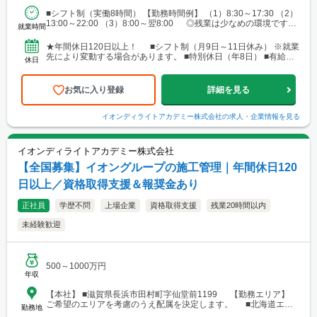
郷・川口 └高崎 └宇都宮・日光 ■東海 └名古屋・春日井・豊
■シフト制（実働8時間） 【勤務時間例】 （1）8:30～17:30 （2）
橋・岡崎・長久手・日進・稲沢・清須・小牧 └岐阜・各務原 └
13:00～22:00 （3）8:00～翌8:00 ◎残業は少なめの環境です。
津・四日市・桑名・志摩 └静岡・浜松・沼津・御殿場 ■関西 └
就業時間
◎就業先により...
大阪市・なんばエリア・梅田エリア・高槻・吹田・茨木・池田・
和泉・泉南 └神戸市・西宮・尼崎・姫路・加古川 └京都市・長岡
★年間休日120日以上！ ■シフト制（月9日～11日休み） ※就業
京・舞鶴・木津・木津川・城陽・京田辺・福知山・綾部・八幡 └
先により変動する場合があります。 ■特別休日（年8日） ■有給休
休日
滋賀・大津・草津・近江八幡・長浜・米原 └和歌山・新宮・田辺
暇（初年度10日／法定通り） ■慶弔休暇...
└奈良市・橿原・大和郡山 ■中四国 └広島市（安佐南区・南
区）・福山 └岡山・倉敷・津山
お気に入り登録
詳細を見る
イオンディライトアカデミー株式会社
の求人・企業情報を見る
イオンディライトアカデミー株式会社
【全国募集】イオングループの施工管理｜年間休日120
日以上／資格取得支援＆報奨金あり
正社員
学歴不問
上場企業
資格取得支援
残業20時間以内
未経験歓迎
500～1000万円
年収
【本社】 ■滋賀県長浜市田村町字仙堂前1199 【勤務エリア】
ご希望のエリアを考慮のうえ配属を決定します。 ■北海道エリ
勤務地
ア └勤務地例：北海道札幌市中央区北12条西23-2-5 ■東北エリ