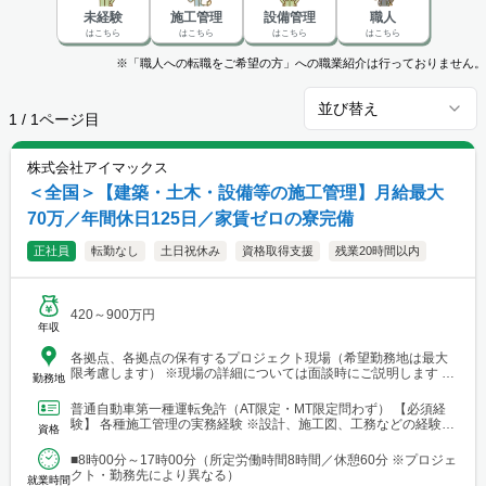
未経験
施工管理
設備管理
職人
はこちら
はこちら
はこちら
はこちら
※「職人への転職をご希望の方」への職業紹介は行っておりません。
並び替え
1
/
1
ページ目
株式会社アイマックス
＜全国＞【建築・土木・設備等の施工管理】月給最大
70万／年間休日125日／家賃ゼロの寮完備
正社員
転勤なし
土日祝休み
資格取得支援
残業20時間以内
420～900万円
年収
各拠点、各拠点の保有するプロジェクト現場（希望勤務地は最大
限考慮します） ※現場の詳細については面談時にご説明します
勤務地
【本社・各支店・営業所】 ■本社・関東支店 東京営業所 東京都渋
谷区代々木2-23-1 ニューステートメナー1055 └アクセス：京王線
普通自動車第一種運転免許（AT限定・MT限定問わず） 【必須経
「新宿駅」から徒歩5分 ※東京都を中心とした首都圏のほか、栃
験】 各種施工管理の実務経験 ※設計、施工図、工務などの経験を
資格
木・群馬・茨城・埼玉・山梨・千葉・神奈川などに関東圏内の現
お持ちの方もご応募ください ※経験年数は不問 【土...
場あり。 ■関東支店 仙台事務所 宮城県仙台市青葉区中央1丁目
■8時00分～17時00分（所定労働時間8時間／休憩60分 ※プロジェ
7-4（アーケード内） 宮城商事ビル4F ※宮城県エリアのほか、青
クト・勤務先により異なる）
森・岩手・秋田・山形・福島などに現場あり ■北日本支店 札幌
就業時間