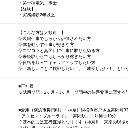
・第一種電気工事士
【経験】
・実務経験2年以上
【こんな方は大歓迎！】
◎現場仕事でしっかり評価されたい方
◎体を動かす仕事が好きな方
◎コツコツと真面目に仕事に取り組める方
◎未経験からでもしっかり稼ぎたい方
◎資格を取ってキャリアアップしたい方
◎「新しいことに挑戦したい！」「成長したい！」とい
■正社員
※試用期間：2ヶ月～3ヶ月（期間中の待遇変更に関する
■倉庫（横浜市舞岡町）：神奈川県横浜市戸塚区舞岡町3380
└アクセス：ブルーライン「舞岡駅」より徒歩10分
※基本的には直行直帰となります（神奈川・東京の現場
取りに行っていただくことが多いです。