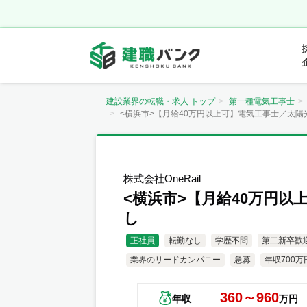
建設業界の転職・求人 トップ
第一種電気工事士
<横浜市>【月給40万円以上可】電気工事士／太陽光
株式会社OneRail
<横浜市>【月給40万円
し
正社員
転勤なし
学歴不問
第二新卒歓
業界のリードカンパニー
急募
年収700万
360～960
年収
万円