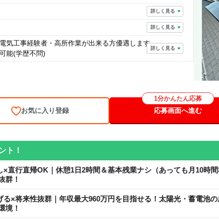
詳しく見る
詳しく見る
電気工事経験者・高所作業が出来る方優遇します。
詳しく見る
可能(学歴不問)
1分かんたん応募
お気に入り登録
応募画面へ進む
ント！
し×直行直帰OK｜休憩1日2時間＆基本残業ナシ（あっても月10時
抜群！
げる×将来性抜群｜年収最大960万円を目指せる！太陽光・蓄電池
環境！