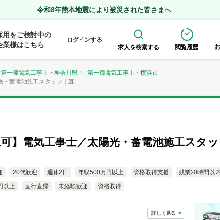
令和8年熊本地震により被災された皆さまへ
採用をご検討中の
ログインする
企業様はこちら
お
求人を検索する
閲覧履歴
第一種電気工事士・神奈川県
第一種電気工事士・横浜市
・蓄電池施工スタッフ｜直...
以上可】電気工事士／太陽光・蓄電池施工スタ
迎
20代歓迎
週休2日
年収500万円以上
資格取得支援
残業20時間以
円以上
直行直帰
未経験歓迎
資格取得
詳しく見る