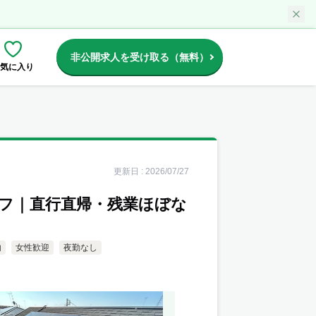
非公開求人を受け取る（無料）
気に入り
更新日 :
2026/07/27
ッフ｜直行直帰・残業ほぼな
内
女性歓迎
夜勤なし