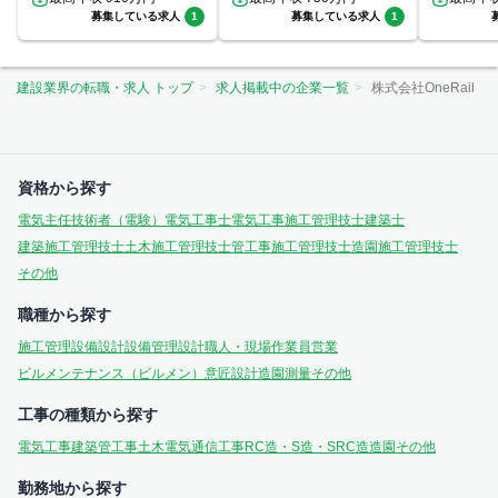
募集している求人
1
募集している求人
1
建設業界の転職・求人 トップ
求人掲載中の企業一覧
株式会社OneRail
資格から探す
電気主任技術者（電験）
電気工事士
電気工事施工管理技士
建築士
建築施工管理技士
土木施工管理技士
管工事施工管理技士
造園施工管理技士
その他
職種から探す
施工管理
設備設計
設備管理
設計
職人・現場作業員
営業
ビルメンテナンス（ビルメン）
意匠設計
造園
測量
その他
工事の種類から探す
電気工事
建築
管工事
土木
電気通信工事
RC造・S造・SRC造
造園
その他
勤務地から探す