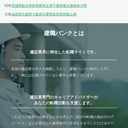
関東
茨城県
栃木県
群馬県
埼玉県
千葉県
東京都
神奈川県
近畿
滋賀県
京都府
大阪府
兵庫県
奈良県
和歌山県
建職バンクとは
建設業界に特化した転職サイトです。
全国の建設業の求人を掲載しており、建職バンクが独自に入手し
た、一般には公開されていない案件も多数ございます。
建設業専門のキャリアアドバイザーが
あなたの転職活動を支援します。
これまでの経歴や人柄を活かせる求人のご紹介や転職の進め方のア
ドバイス、また企業様との雇用条件の交渉をさせていただけるケー