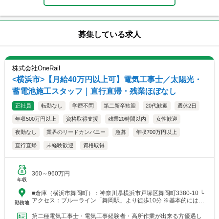
募集している求人
株式会社OneRail
<横浜市>【月給40万円以上可】電気工事士／太陽光・
蓄電池施工スタッフ｜直行直帰・残業ほぼなし
正社員
転勤なし
学歴不問
第二新卒歓迎
20代歓迎
週休2日
年収500万円以上
資格取得支援
残業20時間以内
女性歓迎
夜勤なし
業界のリードカンパニー
急募
年収700万円以上
直行直帰
未経験歓迎
資格取得
360～960万円
年収
■倉庫（横浜市舞岡町）：神奈川県横浜市戸塚区舞岡町3380-10 └
アクセス：ブルーライン「舞岡駅」より徒歩10分 ※基本的には直
勤務地
行直帰となります（神奈川・東京の現場が中心）。部材...
第二種電気工事士・電気工事経験者・高所作業が出来る方優遇し