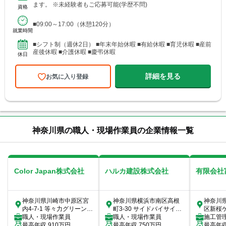
ます。 ※未経験者もご応募可能(学歴不問)
資格
■09:00～17:00（休憩120分）
就業時間
■シフト制（週休2日） ■年末年始休暇 ■有給休暇 ■育児休暇 ■産前
産後休暇 ■介護休暇 ■慶弔休暇
休日
詳細を見る
お気に入り登録
神奈川県の職人・現場作業員の企業情報一覧
Color Japan株式会社
ハルカ建設株式会社
有限会社
神奈川県川崎市中原区宮
神奈川県横浜市南区高根
神奈川
内4-7-1 等々力グリーンビ
町3-30 サイドバイサイド
区新桜ケ丘
レッジ102
職人・現場作業員
103
職人・現場作業員
施工管
最高年収
910
万円
最高年収
750
万円
員
最高年