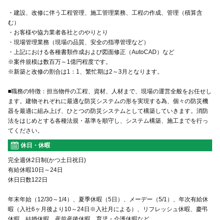
・建設、改修に伴う工程管理、施工管理業務、工程の作成、管理（積算含
む）
・お客様や協力業者各社とのやりとり
・現場管理業務（現場の品質、安全の指導管理など）
・上記における各種書類作成および図面修正（AutoCAD）など
※案件規模は数百万～1億円程度です。
※新築と改修の割合は1：1、繁忙期は2～3月となります。
■職務の特徴：担当物件の工程、資材、人材まで、現場の運営全般をお任せし
ます。建物それぞれに最適な防災システムの形を実現する為、個々の防災機
器を最適に組み上げ、ひとつの防災システムとして構築していきます。消防
法をはじめとする各種法規・基準を順守し、システム構築、施工までを行っ
てください。
休日・休暇
完全週休2日制(かつ土日祝日)
有給休暇10日～24日
休日日数122日
年末年始（12/30～1/4）、夏季休暇（5日）、メーデー（5/1）、年次有給休
暇（入社6ヶ月後より10～24日※入社月による）、リフレッシュ休暇、慶弔
休暇、結婚休暇、産前産後休暇、育児・介護休暇など