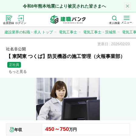
令和8年熊本地震により被災された皆さまへ
メニュー
会員登録
ログイン
求人検索
建設業界の転職・求人 トップ
電気工事士
電気工事士・茨城県
電気工
更新日 :
2026/02/20
社名非公開
【 東関東 つくば】防災機器の施工管理（火報事業部）
正社員
もっと見る
450～750
万円
年収