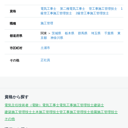
電気工事士
第二種電気工事士
管工事施工管理技士
1
資格
級管工事施工管理技士
2級管工事施工管理技士
施工管理
職種
関東
＞
茨城県
栃木県
群馬県
埼玉県
千葉県
東
都道府県
京都
神奈川県
土浦市
市区町村
正社員
その他
資格から探す
電気主任技術者（電験）
電気工事士
電気工事施工管理技士
建築士
建築施工管理技士
土木施工管理技士
管工事施工管理技士
造園施工管理技士
その他