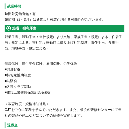
残業時間
時間外労働有無：有
繁忙期（2～3月）は通常より残業が増える可能性がございます。
処遇・福利厚生
残業手当、通勤手当：当社規定により支給、家族手当：規定による、住居手
当：規定による、寮社宅：転勤時に借り上げ社宅制度、責任手当、食事手
当、地域手当（規定による）
健康保険、厚生年金保険、雇用保険、労災保険
■財形貯蓄
■持ち家援助制度
■共済会
■各種クラブ活動
■電設工業健康保険組合保養所
＜教育制度・資格補助補足＞
OJTを中心に業務を学んでいただきます。また、横浜の研修センターにて当
社の製品や施工などについての研修を実施します。
退職金