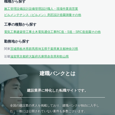
職種から探す
施工管理
設備設計
設備管理
設計
職人・現場作業員
営業
ビルメンテナンス（ビルメン）
意匠設計
造園
測量
その他
工事の種類から探す
電気工事
建築
管工事
土木
電気通信工事
RC造・S造・SRC造
造園
その他
勤務地から探す
関東
茨城県
栃木県
群馬県
埼玉県
千葉県
東京都
神奈川県
近畿
滋賀県
京都府
大阪府
兵庫県
奈良県
和歌山県
建職バンクとは
建設業界に特化した転職サイトです。
全国の建設業の求人を掲載しており、建職バンクが独自に入手し
た、一般には公開されていない案件も多数ございます。