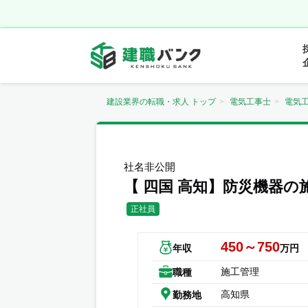
建設業界の転職・求人 トップ
電気工事士
電気
社名非公開
【 四国 高知】防災機器
正社員
450～750
年収
万円
施工管理
職種
高知県
勤務地