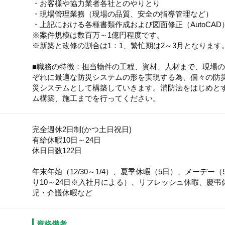
・お客様や協力業者各社とのやりとり
・現場管理業務（現場の品質、安全の指導管理など）
・上記における各種書類作成および図面修正（AutoCAD
※案件規模は数百万～1億円程度です。
※新築と改修の割合は1：1、繁忙期は2～3月となります
■職務の特徴：担当物件の工程、資材、人材まで、現場
ぞれに最適な防災システムの形を実現する為、個々の防
災システムとして構築していきます。消防法をはじめと
ム構築、施工までを行ってください。
完全週休2日制(かつ土日祝日)
有給休暇10日～24日
休日日数122日
年末年始（12/30～1/4）、夏季休暇（5日）、メーデー
り10～24日※入社月による）、リフレッシュ休暇、慶
児・介護休暇など
資格備考