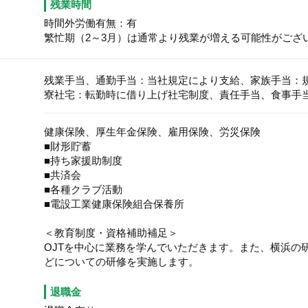
残業時間
時間外労働有無：有
繁忙期（2～3月）は通常より残業が増える可能性がござ
残業手当、通勤手当：当社規定により支給、家族手当：
寮社宅：転勤時に借り上げ社宅制度、責任手当、食事手
健康保険、厚生年金保険、雇用保険、労災保険
■財形貯蓄
■持ち家援助制度
■共済会
■各種クラブ活動
■電設工業健康保険組合保養所
＜教育制度・資格補助補足＞
OJTを中心に業務を学んでいただきます。また、横浜の
どについての研修を実施します。
退職金