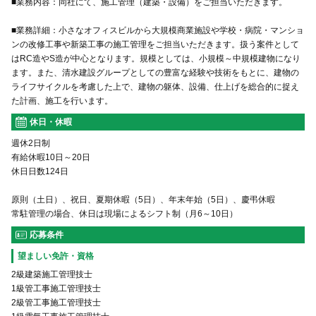
■業務内容：同社にて、施工管理（建築・設備）をご担当いただきます。
■業務詳細：小さなオフィスビルから大規模商業施設や学校・病院・マンショ
ンの改修工事や新築工事の施工管理をご担当いただきます。扱う案件として
はRC造やS造が中心となります。規模としては、小規模～中規模建物になり
ます。また、清水建設グループとしての豊富な経験や技術をもとに、建物の
ライフサイクルを考慮した上で、建物の躯体、設備、仕上げを総合的に捉え
た計画、施工を行います。
休日・休暇
週休2日制
有給休暇10日～20日
休日日数124日
原則（土日）、祝日、夏期休暇（5日）、年末年始（5日）、慶弔休暇
常駐管理の場合、休日は現場によるシフト制（月6～10日）
応募条件
望ましい免許・資格
2級建築施工管理技士
1級管工事施工管理技士
2級管工事施工管理技士