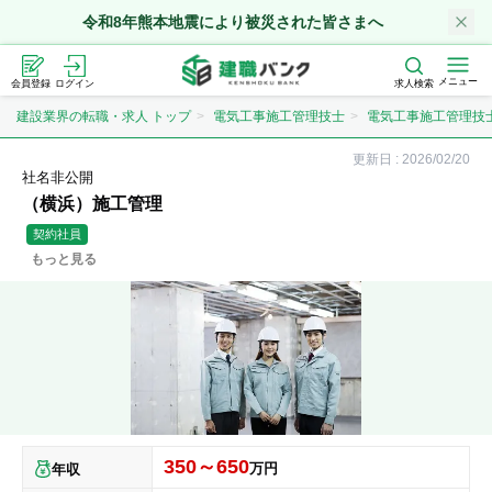
令和8年熊本地震により被災された皆さまへ
メニュー
会員登録
ログイン
求人検索
建設業界の転職・求人 トップ
電気工事施工管理技士
電気工事施工管理技
更新日 :
2026/02/20
社名非公開
（横浜）施工管理
契約社員
もっと見る
350～650
万円
年収