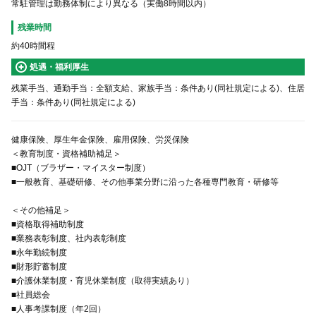
常駐管理は勤務体制により異なる（実働8時間以内）
残業時間
約40時間程
処遇・福利厚生
残業手当、通勤手当：全額支給、家族手当：条件あり(同社規定による)、住居
手当：条件あり(同社規定による)
健康保険、厚生年金保険、雇用保険、労災保険
＜教育制度・資格補助補足＞
■OJT（ブラザー・マイスター制度）
■一般教育、基礎研修、その他事業分野に沿った各種専門教育・研修等
＜その他補足＞
■資格取得補助制度
■業務表彰制度、社内表彰制度
■永年勤続制度
■財形貯蓄制度
■介護休業制度・育児休業制度（取得実績あり）
■社員総会
■人事考課制度（年2回）