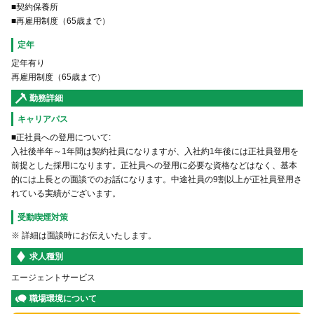
■契約保養所
■再雇用制度（65歳まで）
定年
定年有り
再雇用制度（65歳まで）
勤務詳細
キャリアパス
■正社員への登用について:
入社後半年～1年間は契約社員になりますが、入社約1年後には正社員登用を
前提とした採用になります。正社員への登用に必要な資格などはなく、基本
的には上長との面談でのお話になります。中途社員の9割以上が正社員登用さ
れている実績がございます。
受動喫煙対策
※ 詳細は面談時にお伝えいたします。
求人種別
エージェントサービス
職場環境について