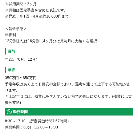
※試用期間：3ヶ月
※月額は固定手当を含めた表記です。
※昇給：年1回（4月※約10,000円まで）
＜賃金形態＞
年俸制
12分割または16分割（4ヶ月分は賞与月に支給）を選択
賞与
年2回（6月、12月）
年収
350万円
~
650万円
予定年収はあくまでも目安の金額であり、選考を通じて上下する可能性があ
ります。
＊上記年収には、残業代を含んでいない額での算出になります。(残業代は実
費分支給)
勤務時間
8:30～17:10 （所定労働時間7.67時間）
休憩時間：60分（12:00～13:00）