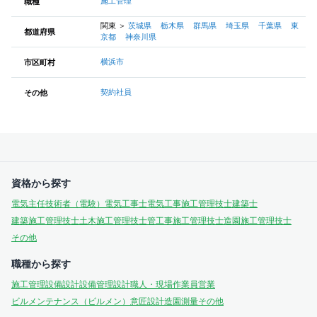
施工管理
職種
関東
＞
茨城県
栃木県
群馬県
埼玉県
千葉県
東
都道府県
京都
神奈川県
横浜市
市区町村
契約社員
その他
資格から探す
電気主任技術者（電験）
電気工事士
電気工事施工管理技士
建築士
建築施工管理技士
土木施工管理技士
管工事施工管理技士
造園施工管理技士
その他
職種から探す
施工管理
設備設計
設備管理
設計
職人・現場作業員
営業
ビルメンテナンス（ビルメン）
意匠設計
造園
測量
その他