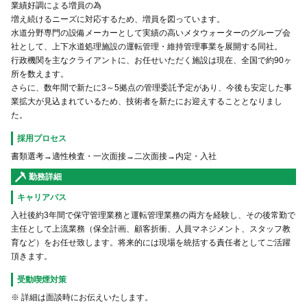
業績好調による増員の為
増え続けるニーズに対応するため、増員を図っています。
水道分野専門の設備メーカーとして実績の高いメタウォーターのグループ会
社として、上下水道処理施設の運転管理・維持管理事業を展開する同社。
行政機関を主なクライアントに、お任せいただく施設は現在、全国で約90ヶ
所を数えます。
さらに、数年間で新たに3～5拠点の管理委託予定があり、今後も安定した事
業拡大が見込まれているため、技術者を新たにお迎えすることとなりまし
た。
採用プロセス
書類選考→適性検査・一次面接→二次面接→内定・入社
勤務詳細
キャリアパス
⼊社後約3年間で保守管理業務と運転管理業務の両⽅を経験し、その後常勤で
主任として上流業務（保全計画、顧客折衝、⼈員マネジメント、スタッフ教
育など）をお任せ致します。将来的には現場を統括する責任者としてご活躍
頂きます。
受動喫煙対策
※ 詳細は面談時にお伝えいたします。