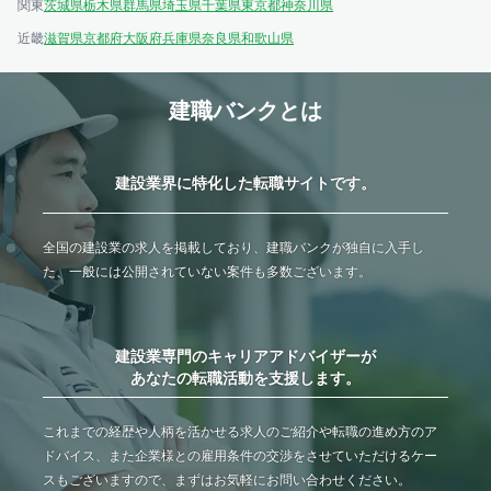
関東
茨城県
栃木県
群馬県
埼玉県
千葉県
東京都
神奈川県
近畿
滋賀県
京都府
大阪府
兵庫県
奈良県
和歌山県
建職バンクとは
建設業界に特化した転職サイトです。
全国の建設業の求人を掲載しており、建職バンクが独自に入手し
た、一般には公開されていない案件も多数ございます。
建設業専門のキャリアアドバイザーが
あなたの転職活動を支援します。
これまでの経歴や人柄を活かせる求人のご紹介や転職の進め方のア
ドバイス、また企業様との雇用条件の交渉をさせていただけるケー
スもございますので、まずはお気軽にお問い合わせください。