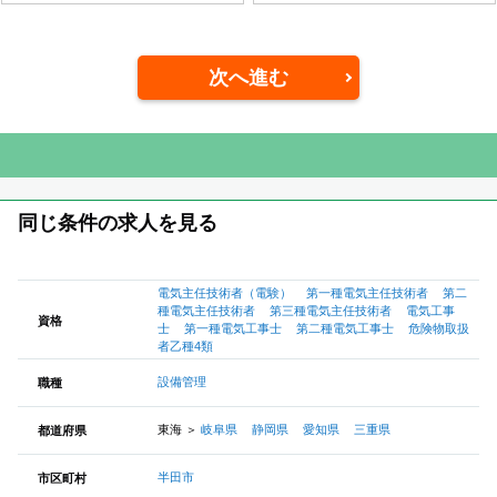
次へ進む
同じ条件の求人を見る
電気主任技術者（電験）
第一種電気主任技術者
第二
種電気主任技術者
第三種電気主任技術者
電気工事
資格
士
第一種電気工事士
第二種電気工事士
危険物取扱
者乙種4類
設備管理
職種
東海
＞
岐阜県
静岡県
愛知県
三重県
都道府県
半田市
市区町村