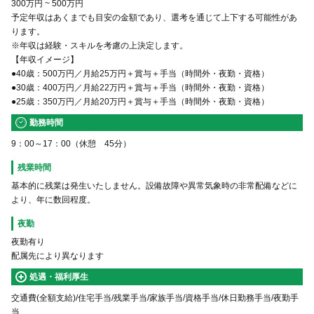
300万円
~
500万円
予定年収はあくまでも目安の金額であり、選考を通じて上下する可能性があ
ります。
※年収は経験・スキルを考慮の上決定します。
【年収イメージ】
●40歳：500万円／月給25万円＋賞与＋手当（時間外・夜勤・資格）
●30歳：400万円／月給22万円＋賞与＋手当（時間外・夜勤・資格）
●25歳：350万円／月給20万円＋賞与＋手当（時間外・夜勤・資格）
勤務時間
9：00～17：00（休憩 45分）
残業時間
基本的に残業は発⽣いたしません。設備故障や異常気象時の⾮常配備などに
より、年に数回程度。
夜勤
夜勤有り
配属先により異なります
処遇・福利厚生
交通費(全額支給)/住宅手当/残業手当/家族手当/資格手当/休日勤務手当/夜勤手
当