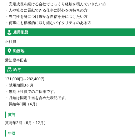
・安定成長を続ける会社でじっくり経験を積んでいきたい方
・人や社会に貢献できる仕事に関心をお持ちの方
・専門性を身につけ確かな自信を身につけたい方
・何事にも積極的に取り組むバイタリティのある方
雇用形態
正社員
勤務地
愛知県半田市
給与
171,000円～282,400円
・試用期間3ヶ月
・無期正社員でのご採用です。
・月給は固定手当を含めた表記です。
・昇給年1回（4月）
賞与
賞与年2回（6⽉・12⽉）
年収