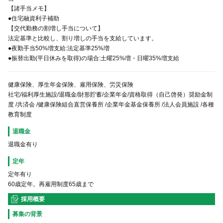
【諸手当メモ】
●住宅融資利子補助
【交代勤務の割増し手当について】
法定基準と比較し、割り増しの手当を支給しています。
●夜勤手当50%増支給:法定基準25%増
●振替出勤(平日休みを取得)の場合:土曜25%増・日曜35%増支給
健康保険、厚⽣年⾦保険、雇⽤保険、労災保険
社宅/福利厚生施設/退職金/財形貯蓄/企業年金/資格取得（自己啓発）奨励金制
度 /共済会 /健康保険組合直営保養所 /企業年金基金保養所 /法人会員施設 /各種
教育制度
退職金
退職金有り
定年
定年有り
60歳定年。再雇用制度65歳まで
採用概要
募集の背景