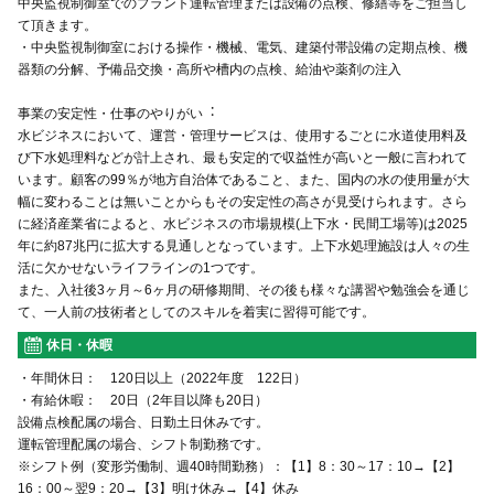
中央監視制御室でのプラント運転管理または設備の点検、修繕等をご担当し
て頂きます。
・中央監視制御室における操作・機械、電気、建築付帯設備の定期点検、機
器類の分解、予備品交換・⾼所や槽内の点検、給油や薬剤の注⼊
事業の安定性・仕事のやりがい︓
⽔ビジネスにおいて、運営・管理サービスは、使⽤するごとに⽔道使⽤料及
び下⽔処理料などが計上され、最も安定的で収益性が⾼いと⼀般に⾔われて
います。顧客の99％が地⽅⾃治体であること、また、国内の⽔の使⽤量が⼤
幅に変わることは無いことからもその安定性の⾼さが⾒受けられます。さら
に経済産業省によると、⽔ビジネスの市場規模(上下⽔・⺠間⼯場等)は2025
年に約87兆円に拡⼤する⾒通しとなっています。上下⽔処理施設は⼈々の⽣
活に⽋かせないライフラインの1つです。
また、入社後3ヶ月～6ヶ月の研修期間、その後も様々な講習や勉強会を通じ
て、一人前の技術者としてのスキルを着実に習得可能です。
休日・休暇
・年間休日： 120日以上（2022年度 122日）
・有給休暇： 20日（2年目以降も20日）
設備点検配属の場合、日勤土日休みです。
運転管理配属の場合、シフト制勤務です。
※シフト例（変形労働制、週40時間勤務）：【1】8：30～17：10→【2】
16：00～翌9：20→【3】明け休み→【4】休み