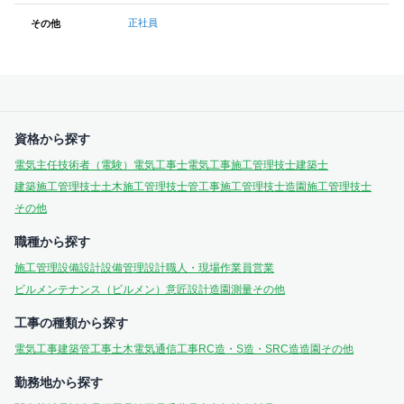
正社員
その他
資格から探す
電気主任技術者（電験）
電気工事士
電気工事施工管理技士
建築士
建築施工管理技士
土木施工管理技士
管工事施工管理技士
造園施工管理技士
その他
職種から探す
施工管理
設備設計
設備管理
設計
職人・現場作業員
営業
ビルメンテナンス（ビルメン）
意匠設計
造園
測量
その他
工事の種類から探す
電気工事
建築
管工事
土木
電気通信工事
RC造・S造・SRC造
造園
その他
勤務地から探す