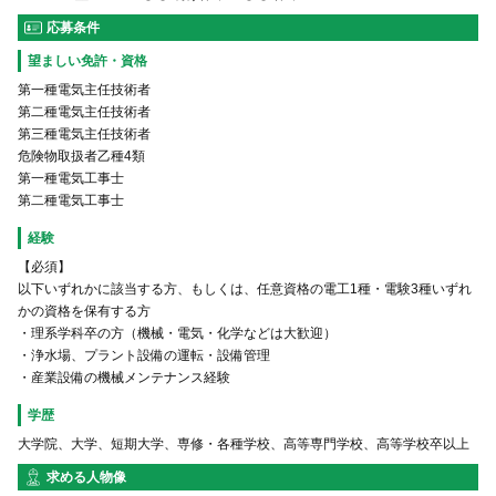
応募条件
望ましい免許・資格
第一種電気主任技術者
第二種電気主任技術者
第三種電気主任技術者
危険物取扱者乙種4類
第一種電気工事士
第二種電気工事士
経験
【必須】
以下いずれかに該当する方、もしくは、任意資格の電工1種・電験3種いずれ
かの資格を保有する方
・理系学科卒の方（機械・電気・化学などは大歓迎）
・浄水場、プラント設備の運転・設備管理
・産業設備の機械メンテナンス経験
学歴
⼤学院、⼤学、短期⼤学、専修・各種学校、⾼等専⾨学校、⾼等学校卒以上
求める人物像