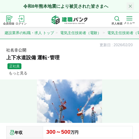
令和8年熊本地震により被災された皆さまへ
メニュー
会員登録
ログイン
求人検索
建設業界の転職・求人 トップ
電気主任技術者（電験）
電気主任技術者（
更新日 :
2026/02/20
社名非公開
上下水道設備 運転･管理
正社員
もっと見る
300～500
万円
年収