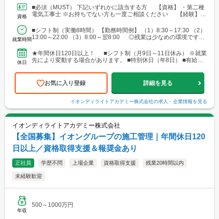
す。 ■北海道 ■東北 └仙台市 ■関東 └東京23区 └町田・立
■必須（MUST） 下記いずれかに該当する方 【資格】 ・第二種
川・調布・西東京 └横浜・川崎・相模原・海老名・厚木 └千葉・
電気工事士 ※お持ちでない方も一度ご相談ください 【経験】
資格
船橋・市川・柏・浦安・市原 └さいたま・川越・越谷・久喜・三
・ビル設備管理 ・建物メンテナンス などの...
郷・川口 └高崎 └宇都宮・日光 ■東海 └名古屋・春日井・豊
■シフト制（実働8時間） 【勤務時間例】 （1）8:30～17:30 （2）
橋・岡崎・長久手・日進・稲沢・清須・小牧 └岐阜・各務原 └
13:00～22:00 （3）8:00～翌8:00 ◎残業は少なめの環境です。
津・四日市・桑名・志摩 └静岡・浜松・沼津・御殿場 ■関西 └
就業時間
◎就業先により...
大阪市・なんばエリア・梅田エリア・高槻・吹田・茨木・池田・
和泉・泉南 └神戸市・西宮・尼崎・姫路・加古川 └京都市・長岡
★年間休日120日以上！ ■シフト制（月9日～11日休み） ※就業
京・舞鶴・木津・木津川・城陽・京田辺・福知山・綾部・八幡 └
先により変動する場合があります。 ■特別休日（年8日） ■有給休
休日
滋賀・大津・草津・近江八幡・長浜・米原 └和歌山・新宮・田辺
暇（初年度10日／法定通り） ■慶弔休暇...
└奈良市・橿原・大和郡山 ■中四国 └広島市（安佐南区・南
区）・福山 └岡山・倉敷・津山
お気に入り登録
詳細を見る
イオンディライトアカデミー株式会社
の求人・企業情報を見る
イオンディライトアカデミー株式会社
【全国募集】イオングループの施工管理｜年間休日120
日以上／資格取得支援＆報奨金あり
正社員
学歴不問
上場企業
資格取得支援
残業20時間以内
未経験歓迎
500～1000万円
年収