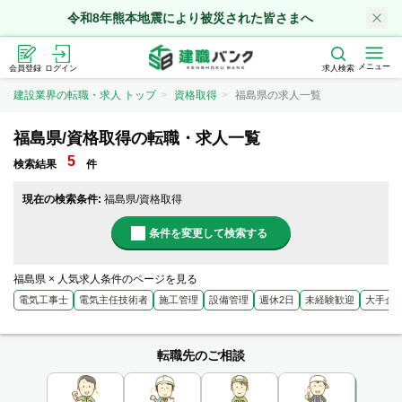
令和8年熊本地震により被災された皆さまへ
メニュー
会員登録
ログイン
求人検索
建設業界の転職・求人 トップ
資格取得
福島県の求人一覧
福島県/資格取得の転職・求人一覧
5
検索結果
件
現在の検索条件:
福島県/資格取得
条件を変更して検索する
福島県 × 人気求人条件のページを見る
電気工事士
電気主任技術者
施工管理
設備管理
週休2日
未経験歓迎
大手企
転職先のご相談