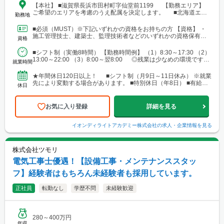
【本社】 ■滋賀県長浜市田村町字仙堂前1199 【勤務エリア】
ご希望のエリアを考慮のうえ配属を決定します。 ■北海道エリ
勤務地
ア └勤務地例：北海道札幌市中央区北12条西23-2-5 ■東北エリ
ア └勤務地例：宮城県仙台市宮城野区榴岡3-4-1 ■北陸信越エリ
■必須（MUST）※下記いずれかの資格をお持ちの方 【資格】 ・
ア └勤務地例：新潟県新潟市中央区笹口1-2 ■関東エリア └勤務
施工管理技士、建築士、監理技術者などのいずれかの資格保有者
資格
地例：東京都千代田区神田錦町1-1-1 ■東海エリア └勤務地例：
■歓迎（WANT）※必須ではありません 【資格...
愛知県名古屋市中村区名駅三丁目19番14号 ■関西エリア └勤務
■シフト制（実働8時間） 【勤務時間例】 （1）8:30～17:30 （2）
地例：大阪府大阪市中央区南船場2-3-2 ■中国・四国エリア └勤
13:00～22:00 （3）8:00～翌8:00 ◎残業は少なめの環境です。
務地例：広島県広島市南区段原南1-3-52 ■九州エリア └勤務地
就業時間
◎就業先により...
例：福岡県福岡市博多区奈良屋町2-1 ※各エリア内で施工管理
業務を担当いただく際、現場によっては、自宅または現場付近の
★年間休日120日以上！ ■シフト制（月9日～11日休み） ※就業
ホテルから直行直帰をお願いする場合があります。
先により変動する場合があります。 ■特別休日（年8日） ■有給休
休日
暇（初年度10日／法定通り） ■慶弔休暇...
お気に入り登録
詳細を見る
イオンディライトアカデミー株式会社
の求人・企業情報を見る
株式会社ツモリ
電気工事士優遇！【設備工事・メンテナンススタッ
フ】経験者はもちろん未経験者も採用しています。
正社員
転勤なし
学歴不問
未経験歓迎
280～400万円
年収