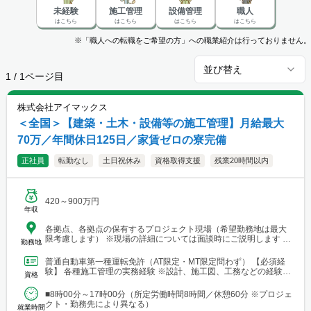
未経験
施工管理
設備管理
職人
はこちら
はこちら
はこちら
はこちら
※「職人への転職をご希望の方」への職業紹介は行っておりません。
並び替え
1
/
1
ページ目
株式会社アイマックス
＜全国＞【建築・土木・設備等の施工管理】月給最大
70万／年間休日125日／家賃ゼロの寮完備
正社員
転勤なし
土日祝休み
資格取得支援
残業20時間以内
420～900万円
年収
各拠点、各拠点の保有するプロジェクト現場（希望勤務地は最大
限考慮します） ※現場の詳細については面談時にご説明します
勤務地
【本社・各支店・営業所】 ■本社・関東支店 東京営業所 東京都渋
谷区代々木2-23-1 ニューステートメナー1055 └アクセス：京王線
普通自動車第一種運転免許（AT限定・MT限定問わず） 【必須経
「新宿駅」から徒歩5分 ※東京都を中心とした首都圏のほか、栃
験】 各種施工管理の実務経験 ※設計、施工図、工務などの経験を
資格
木・群馬・茨城・埼玉・山梨・千葉・神奈川などに関東圏内の現
お持ちの方もご応募ください ※経験年数は不問 【土...
場あり。 ■関東支店 仙台事務所 宮城県仙台市青葉区中央1丁目
■8時00分～17時00分（所定労働時間8時間／休憩60分 ※プロジェ
7-4（アーケード内） 宮城商事ビル4F ※宮城県エリアのほか、青
クト・勤務先により異なる）
森・岩手・秋田・山形・福島などに現場あり ■北日本支店 札幌
就業時間