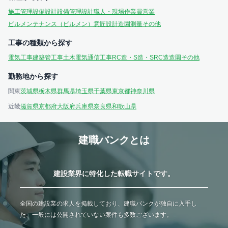
施工管理
設備設計
設備管理
設計
職人・現場作業員
営業
ビルメンテナンス（ビルメン）
意匠設計
造園
測量
その他
工事の種類から探す
電気工事
建築
管工事
土木
電気通信工事
RC造・S造・SRC造
造園
その他
勤務地から探す
関東
茨城県
栃木県
群馬県
埼玉県
千葉県
東京都
神奈川県
近畿
滋賀県
京都府
大阪府
兵庫県
奈良県
和歌山県
建職バンクとは
建設業界に特化した転職サイトです。
全国の建設業の求人を掲載しており、建職バンクが独自に入手し
た、一般には公開されていない案件も多数ございます。