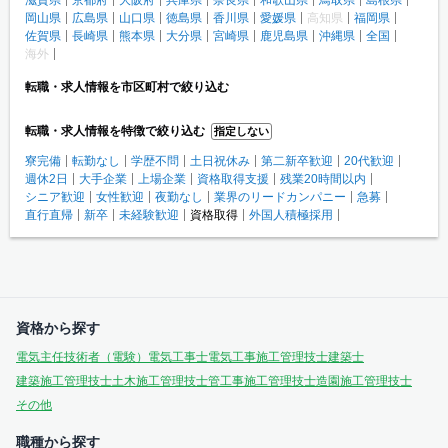
岡山県
広島県
山口県
徳島県
香川県
愛媛県
高知県
福岡県
佐賀県
長崎県
熊本県
大分県
宮崎県
鹿児島県
沖縄県
全国
海外
転職・求人情報を市区町村で絞り込む
転職・求人情報を特徴で絞り込む
指定しない
寮完備
転勤なし
学歴不問
土日祝休み
第二新卒歓迎
20代歓迎
週休2日
大手企業
上場企業
資格取得支援
残業20時間以内
シニア歓迎
女性歓迎
夜勤なし
業界のリードカンパニー
急募
直行直帰
新卒
未経験歓迎
資格取得
外国人積極採用
資格から探す
電気主任技術者（電験）
電気工事士
電気工事施工管理技士
建築士
建築施工管理技士
土木施工管理技士
管工事施工管理技士
造園施工管理技士
その他
職種から探す