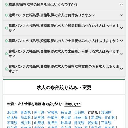
福島県/資格取得の給料相場はいくらですか？
建職バンクに福島県/資格取得の求人は何件ありますか？
建職バンクの福島県/資格取得の求人で残業時間の少ない求人はあります
か？
建職バンクの福島県/資格取得の求人で土日祝休みの求人はありますか？
建職バンクの福島県/資格取得の求人で未経験から働ける求人はあります
か？
建職バンクの福島県/資格取得の求人で資格取得支援のある求人はありま
すか？
求人の条件絞り込み・変更
転職・求人情報を勤務地で絞り込む
指定しない
北海道
青森県
岩手県
宮城県
秋田県
山形県
福島県
茨城県
栃木県
群馬県
埼玉県
千葉県
東京都
神奈川県
新潟県
富山県
石川県
福井県
山梨県
長野県
岐阜県
静岡県
愛知県
三重県
滋賀県
京都府
大阪府
兵庫県
奈良県
和歌山県
鳥取県
島根県