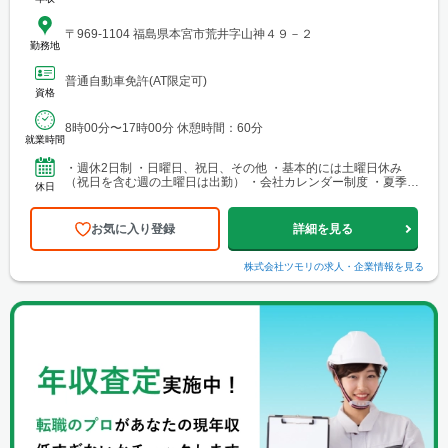
〒969-1104 福島県本宮市荒井字山神４９－２
勤務地
普通自動車免許(AT限定可)
資格
8時00分〜17時00分 休憩時間：60分
就業時間
・週休2日制 ・日曜日、祝日、その他 ・基本的には土曜日休み
（祝日を含む週の土曜日は出勤） ・会社カレンダー制度 ・夏季休
休日
暇 ・年末年始休暇
お気に入り登録
詳細を見る
株式会社ツモリ
の求人・企業情報を見る