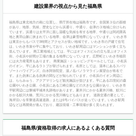
建設業界の視点から見た福島県
福島県は東北地方の南に位置し、県庁所在地は福島市です。全国第３位の面積
があり、地形、気候、歴史などから浜通り、中通り、会津の３地域に分けられ
ています。浜通りは太平洋に面し温暖な気候を有する地帯、中通りは阿武隈高
地と奥羽山脈に挟まれている地帯、会津は豪雪地帯になっています。 いわき市
は東京からもバスで3時間とアクセスが良い地域です。いわき市の戸建て住宅
は、いわき市泉や平に集中しており、いわき駅周辺にはマンションが多く立ち
並んでいます。 商工業地域としては、平にはオフィスビルの立ち並ぶオフィス
街、小名浜や好間が工場の集まる地帯になっています。広野町といわき市植田
には火力発電所もあります。 商業施設・ショッピングモールとしては、小名浜
のイオン、平にあるラトブが挙げられます。名所としては、湯本にあるスパリ
ゾートハワイアンズ、白水阿弥陀堂、湯ノ岳パノラマライン展望台が有名で
す。また勿来にある勿来の関などが知られています。小名浜のイオン周辺に
は、ららみゅう、アクアマリンなど観光施設が並びます。平にある21世紀の森
公園やいわき公園、小名浜にある三崎公園などの大きな公園があり、いわき市
平駅周辺には磐城平城本丸跡地があります。夏井川にかかる夏井川橋、鮫川に
かかる鮫川大橋、荒川にかかる荒川橋などもあります。 道路交通の要として、
海岸沿いを常磐道高速道路、または6号バイパスが走っています。いわき駅周
辺などは再開発が進んでおり、建設現場・工事現場が多く見られます。
福島県/資格取得の求人にあるよくある質問