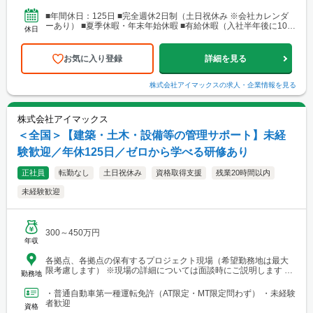
営業所・建設総合技術センター(CTTC事業部) 北海道札幌市北区北
10条西3丁目13 NKエルムビル1F └アクセス：地下鉄「北12条
■年間休日：125日 ■完全週休2日制（土日祝休み ※会社カレンダ
駅」徒歩3分、JR「札幌駅」徒歩9分 ※札幌を中心とした道央圏の
ーあり） ■夏季休暇・年末年始休暇 ■有給休暇（入社半年後に10日
休日
ほか、道南・道東・道北の各地区（小樽・千歳・岩見沢・室蘭な
付与）・育児休暇・介護休暇・出張準備休暇
ど）に現場あり。 ■関西支店 神戸営業所 兵庫県神戸市中央区
東町122-2 港都ビル8階 └アクセス：「三宮・花時計前駅」から徒
お気に入り登録
詳細を見る
歩2分、「三宮駅」から徒歩8分 ※関西、近畿圏を中心としたエリ
アのほか、西日本（九州・四国・中国）にも現場あり。 ■関
西支店 大阪事務所 大阪府大阪市北区梅田1-1-3-500 大阪駅前第3ビ
株式会社アイマックス
の求人・企業情報を見る
ル5階10号 └アクセス：阪急電鉄「大阪梅田駅」、御堂筋線「梅田
駅」、JR「大阪駅」よりアクセス良好 ※関西、近畿圏を中心とし
たエリアのほか、東海・北陸エリアにも現場あり。
株式会社アイマックス
＜全国＞【建築・土木・設備等の管理サポート】未経
験歓迎／年休125日／ゼロから学べる研修あり
正社員
転勤なし
土日祝休み
資格取得支援
残業20時間以内
未経験歓迎
300～450万円
年収
各拠点、各拠点の保有するプロジェクト現場（希望勤務地は最大
限考慮します） ※現場の詳細については面談時にご説明します
勤務地
【本社・各支店・営業所】 ■本社・関東支店 東京営業所 東京都
渋谷区代々木2-23-1 ニューステートメナー1055 └アクセス：京王
・普通自動車第一種運転免許（AT限定・MT限定問わず） ・未経験
線「新宿駅」から徒歩5分 ※東京都を中心とした首都圏のほか、栃
者歓迎
資格
木・群馬・茨城・埼玉・山梨・千葉・神奈川などに関東圏内の現