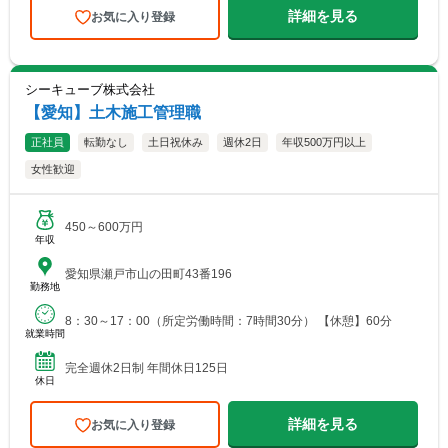
詳細を見る
お気に入り登録
シーキューブ株式会社
【愛知】土木施工管理職
正社員
転勤なし
土日祝休み
週休2日
年収500万円以上
女性歓迎
450～600万円
年収
愛知県瀬戸市山の田町43番196
勤務地
8：30～17：00（所定労働時間：7時間30分） 【休憩】60分
就業時間
完全週休2日制 年間休日125日
休日
詳細を見る
お気に入り登録