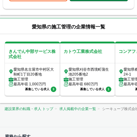
愛知県の施工管理の企業情報一覧
きんでん中部サービス株
カトウ工業株式会社
コンアフ
式会社
愛知県名古屋市中村区大
愛知県刈谷市西境町蒲生
愛知県春
秋町1丁目20番地
池205番地2
24-1
施工管理
施工管理
施工管
最高年収
1,000
万円
最高年収
680
万円
最高年
募集している求人
3
募集している求人
1
建設業界の転職・求人 トップ
求人掲載中の企業一覧
シーキューブ株式会
資格から探す