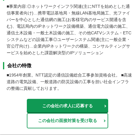
■事業内容:◎ネットワークインフラ関連(主にNTTを始めとした通
信事業者向け)…携帯電話基地局・無線LAN基地局施工、光ファイ
バーを中心とした通信網の施工(お客様宅内のサービス開通を含
む)、電話局内のIPネットワーク設備構築、通信電力設備の施工、
通信土木設備・一般土木設備の施工、その他CATVシステム・ETC
システムなどの設備工事◎ユーザーシステム関連(主に一般企業・
官公庁向け)…企業内IPネットワークの構築、コンサルティングサ
ービスを始めとした課題解決型のIPソリューション
会社の特徴
■1954年創業。NTT認定の通信設備総合工事参加資格会社。 ■高速
道路の電気設備、一般道路の防災設備の工事を担い社会インフラ
の整備に貢献しております。
この会社の求人に応募する
この会社の面接対策を受け取る