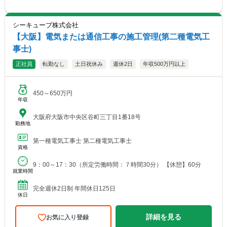
シーキューブ株式会社
【大阪】電気または通信工事の施工管理(第二種電気工
事士)
正社員
転勤なし
土日祝休み
週休2日
年収500万円以上
450～650万円
年収
大阪府大阪市中央区谷町三丁目1番18号
勤務地
第一種電気工事士 第二種電気工事士
資格
9：00～17：30（所定労働時間：７時間30分） 【休憩】60分
就業時間
完全週休2日制 年間休日125日
休日
詳細を見る
お気に入り登録