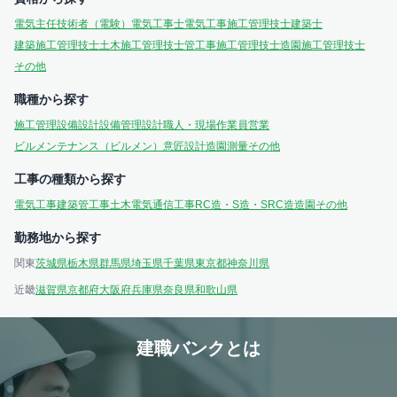
電気主任技術者（電験）
電気工事士
電気工事施工管理技士
建築士
建築施工管理技士
土木施工管理技士
管工事施工管理技士
造園施工管理技士
その他
職種から探す
施工管理
設備設計
設備管理
設計
職人・現場作業員
営業
ビルメンテナンス（ビルメン）
意匠設計
造園
測量
その他
工事の種類から探す
電気工事
建築
管工事
土木
電気通信工事
RC造・S造・SRC造
造園
その他
勤務地から探す
関東
茨城県
栃木県
群馬県
埼玉県
千葉県
東京都
神奈川県
近畿
滋賀県
京都府
大阪府
兵庫県
奈良県
和歌山県
建職バンクとは