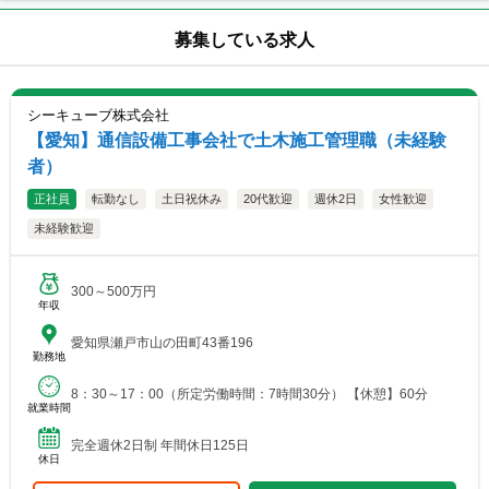
募集している求人
シーキューブ株式会社
【愛知】通信設備工事会社で土木施工管理職（未経験
者）
正社員
転勤なし
土日祝休み
20代歓迎
週休2日
女性歓迎
未経験歓迎
300～500万円
年収
愛知県瀬戸市山の田町43番196
勤務地
8：30～17：00（所定労働時間：7時間30分） 【休憩】60分
就業時間
完全週休2日制 年間休日125日
休日