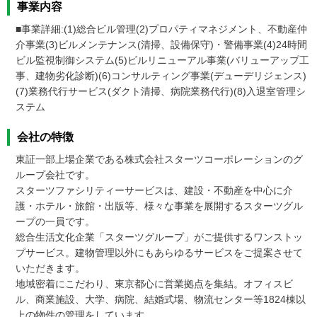
事業内容
■事業詳細:(1)総合ビル管理(2)プロパティマネジメント、不動産仲
介事業(3)ビルメンテナンス(清掃、設備保守)・警備事業(4)24時間
ビル監視制御システム(5)ビルリニューアル事業(バリューアップ工
事、建物劣化診断)(6)コンサルティング事業(デューデリジェンス)
(7)業務代行サービス(ダクト清掃、病院業務代行)(8)入退室管理シ
ステム
会社の特徴
東証一部上場企業である株式会社スターツコーポレーションのグ
ループ会社です。

スターツファシリティーサービスは、建設・不動産を中心に介
護・ホテル・旅館・出版等、様々な事業を展開するスターツグル
ープの一員です。

総合生活文化企業「スターツグループ」がご提供するワンストッ
プサービス。建物管理以外にもあらゆるサービスをご提案させて
いただきます。

地域密着にこだわり、東京都心に営業拠点を集結。オフィスビ
ル、商業施設、大学、病院、結婚式場、物流センター等1824棟以
上の物件の管理をしています。