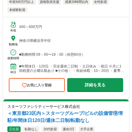
年収500万円以上
資格取得支援
残業20時間以内
女性歓迎
未経験歓迎
400～600万円
年収
神奈川県横浜市中区
勤務地
■勤務時間 09：00〜18：00（休憩60分）
就業時間
■年間休日：120日 ・完全週休二日制 ・土日休み ・祝日 ※月に1
回程度の土曜出勤あり ■その他： ・有給休暇：10～20日 ・夏季休
休日
暇：8日 ・年末年始休暇：7日
詳細を見る
お気に入り登録
スターツファシリティーサービス株式会社
＜東京都23区内＞スターツグループ/ビルの設備管理/常
駐/年間休日120日/週休二日制/転勤なし
正社員
転勤なし
20代歓迎
週休2日
大手企業