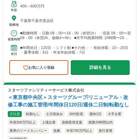
400～600万円
年収
千葉県千葉市美浜区
勤務地
■勤務時間 ・日勤 09：00〜18：00（休憩1h） ・宿直 09：00〜翌
09：00（休憩2h、仮眠4〜6h） ■月平均残業時間: 10時間〜20時
就業時間
間
■年間休日：120日 ・シフト制 ■その他： ・有給休暇：10～20日
・夏季休暇：8日 ・年末年始休暇：7日
休日
詳細を見る
お気に入り登録
スターツファシリティーサービス株式会社
＜東京都中央区＞スターツグループ/リニューアル・改
修工事の施工管理/年間休日120日/週休二日制/転勤なし
正社員
転勤なし
土日祝休み
20代歓迎
週休2日
大手企業
年収500万円以上
上場企業
資格取得支援
残業20時間以内
業界のリードカンパニー
急募
年収700万円以上
直行直帰