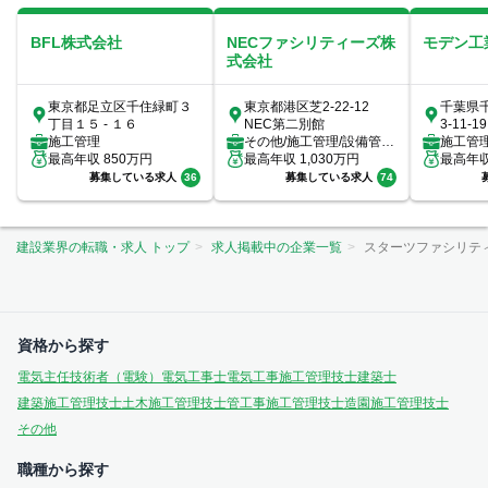
BFL株式会社
NECファシリティーズ株
モデン工
式会社
東京都足立区千住緑町３
東京都港区芝2-22-12
千葉県
丁目１５ - １６
NEC第二別館
3-11-19
施工管理
その他/施工管理/設備管
施工管
最高年収
850
万円
理/ビルメンテナンス（ビ
最高年収
1,030
万円
最高年
ルメン）/...
募集している求人
36
募集している求人
74
建設業界の転職・求人 トップ
求人掲載中の企業一覧
スターツファシリテ
資格から探す
電気主任技術者（電験）
電気工事士
電気工事施工管理技士
建築士
建築施工管理技士
土木施工管理技士
管工事施工管理技士
造園施工管理技士
その他
職種から探す