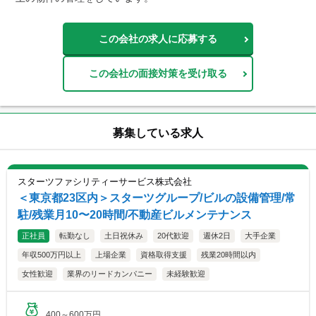
この会社の求人に応募する
この会社の面接対策を受け取る
募集している求人
スターツファシリティーサービス株式会社
＜東京都23区内＞スターツグループ/ビルの設備管理/常
駐/残業月10〜20時間/不動産ビルメンテナンス
正社員
転勤なし
土日祝休み
20代歓迎
週休2日
大手企業
年収500万円以上
上場企業
資格取得支援
残業20時間以内
女性歓迎
業界のリードカンパニー
未経験歓迎
400～600万円