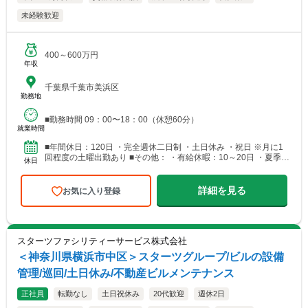
未経験歓迎
400～600万円
年収
千葉県千葉市美浜区
勤務地
■勤務時間 09：00〜18：00（休憩60分）
就業時間
■年間休日：120日 ・完全週休二日制 ・土日休み ・祝日 ※月に1
回程度の土曜出勤あり ■その他： ・有給休暇：10～20日 ・夏季休
休日
暇：8日 ・年末年始休暇：7日
詳細を見る
お気に入り登録
スターツファシリティーサービス株式会社
＜神奈川県横浜市中区＞スターツグループ/ビルの設備
管理/巡回/土日休み/不動産ビルメンテナンス
正社員
転勤なし
土日祝休み
20代歓迎
週休2日