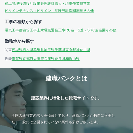
施工管理
設備設計
設備管理
設計
職人・現場作業員
営業
ビルメンテナンス（ビルメン）
意匠設計
造園
測量
その他
工事の種類から探す
電気工事
建築
管工事
土木
電気通信工事
RC造・S造・SRC造
造園
その他
勤務地から探す
関東
茨城県
栃木県
群馬県
埼玉県
千葉県
東京都
神奈川県
近畿
滋賀県
京都府
大阪府
兵庫県
奈良県
和歌山県
建職バンクとは
建設業界に特化した転職サイトです。
全国の建設業の求人を掲載しており、建職バンクが独自に入手し
た、一般には公開されていない案件も多数ございます。