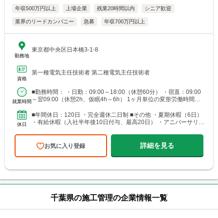
年収500万円以上
上場企業
残業20時間以内
シニア歓迎
業界のリードカンパニー
急募
年収700万円以上
東京都中央区日本橋3-1-8
勤務地
第一種電気主任技術者 第二種電気主任技術者
資格
■勤務時間： ・日勤：09:00～18:00（休憩60分） ・宿直：09:00
～翌09:00（休憩2h、仮眠4h～6h） 1ヶ月単位の変形労働時間制
就業時間
（週平均労働時間40時間） ...
■年間休日：120日 ・完全週休二日制 ■その他 ・夏期休暇（6日）
・有給休暇（入社半年後10日付与、最高20日） ・アニバーサリー
休日
休暇（年3日の連続休暇） ・ステップ休...
詳細を見る
お気に入り登録
千葉県の施工管理の企業情報一覧