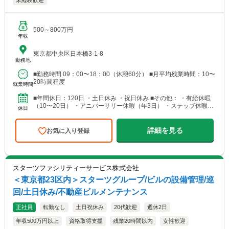
未経験歓迎
500～800万円
年収
東京都中央区日本橋3-1-8
勤務地
■勤務時間 09：00〜18：00（休憩60分） ■月平均残業時間：10〜
20時間程度
就業時間
■年間休日：120日 ・土日休み ・祝日休み ■その他： ・有給休暇
（10〜20日） ・アニバーサリー休暇（年3日） ・ステップ休暇
休日
（勤続10年で連続10日） ・夏季休暇8日 ...
詳細を見る
お気に入り登録
スターツファシリティーサービス株式会社
＜東京都23区内＞スターツグループ/ビルの設備管理/巡
回/土日休み/不動産ビルメンテナンス
正社員
転勤なし
土日祝休み
20代歓迎
週休2日
年収500万円以上
資格取得支援
残業20時間以内
女性歓迎