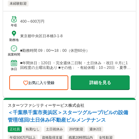
未経験歓迎
400～600万円
年収
東京都中央区日本橋3-1-8
勤務地
■勤務時間 09：00〜18：00（休憩60分）
就業時間
■年間休日：120日 ・完全週休二日制 ・土日休み ・祝日 ※月に1
回程度の土曜出勤あり ■その他： ・有給休暇：10～20日 ・夏季休
休日
暇：8日 ・年末年始休暇：7日
詳細を見る
お気に入り登録
スターツファシリティーサービス株式会社
＜千葉県千葉市美浜区＞スターツグループ/ビルの設備
管理/巡回/土日休み/不動産ビルメンテナンス
正社員
転勤なし
土日祝休み
20代歓迎
週休2日
年収500万円以上
資格取得支援
残業20時間以内
女性歓迎