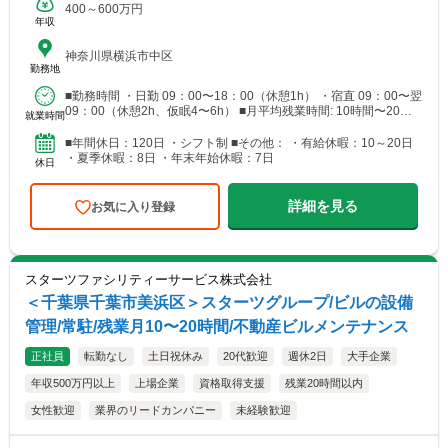
400～600万円
年収
神奈川県横浜市中区
勤務地
■勤務時間 ・日勤 09：00〜18：00（休憩1h） ・宿直 09：00〜翌
09：00（休憩2h、仮眠4〜6h） ■月平均残業時間: 10時間〜20時
就業時間
間
■年間休日：120日 ・シフト制 ■その他： ・有給休暇：10～20日
・夏季休暇：8日 ・年末年始休暇：7日
休日
詳細を見る
お気に入り登録
スターツファシリティーサービス株式会社
＜千葉県千葉市美浜区＞スターツグループ/ビルの設備
管理/常駐/残業月10〜20時間/不動産ビルメンテナンス
正社員
転勤なし
土日祝休み
20代歓迎
週休2日
大手企業
年収500万円以上
上場企業
資格取得支援
残業20時間以内
女性歓迎
業界のリードカンパニー
未経験歓迎