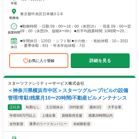
年収
東京都中央区日本橋3-1-8
勤務地
■勤務時間 ・日勤 09：00〜18：00（休憩1h） ・宿直 09：00〜翌
09：00（休憩2h、仮眠4〜6h） ■月平均残業時間: 10時間〜20時
就業時間
間
■年間休日：120日 ・シフト制 ■その他： ・有給休暇：10～20日
・夏季休暇：8日 ・年末年始休暇：7日
休日
詳細を見る
お気に入り登録
スターツファシリティーサービス株式会社
＜神奈川県横浜市中区＞スターツグループ/ビルの設備
管理/常駐/残業月10〜20時間/不動産ビルメンテナンス
正社員
転勤なし
土日祝休み
20代歓迎
週休2日
大手企業
年収500万円以上
上場企業
資格取得支援
残業20時間以内
女性歓迎
業界のリードカンパニー
未経験歓迎