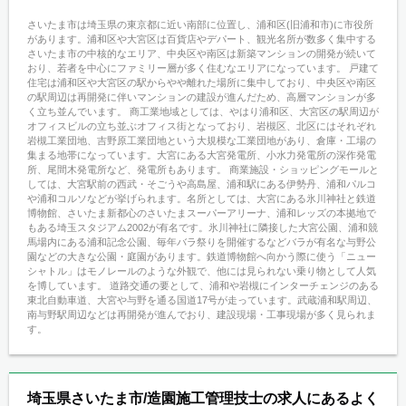
さいたま市は埼玉県の東京都に近い南部に位置し、浦和区(旧浦和市)に市役所
があります。浦和区や大宮区は百貨店やデパート、観光名所が数多く集中する
さいたま市の中核的なエリア、中央区や南区は新築マンションの開発が続いて
おり、若者を中心にファミリー層が多く住むなエリアになっています。 戸建て
住宅は浦和区や大宮区の駅からやや離れた場所に集中しており、中央区や南区
の駅周辺は再開発に伴いマンションの建設が進んだため、高層マンションが多
く立ち並んでいます。 商工業地域としては、やはり浦和区、大宮区の駅周辺が
オフィスビルの立ち並ぶオフィス街となっており、岩槻区、北区にはそれぞれ
岩槻工業団地、吉野原工業団地という大規模な工業団地があり、倉庫・工場の
集まる地帯になっています。大宮にある大宮発電所、小水力発電所の深作発電
所、尾間木発電所など、発電所もあります。 商業施設・ショッピングモールと
しては、大宮駅前の西武・そごうや高島屋、浦和駅にある伊勢丹、浦和パルコ
や浦和コルソなどが挙げられます。名所としては、大宮にある氷川神社と鉄道
博物館、さいたま新都心のさいたまスーパーアリーナ、浦和レッズの本拠地で
もある埼玉スタジアム2002が有名です。氷川神社に隣接した大宮公園、浦和競
馬場内にある浦和記念公園、毎年バラ祭りを開催するなどバラが有名な与野公
園などの大きな公園・庭園があります。鉄道博物館へ向かう際に使う「ニュー
シャトル」はモノレールのような外観で、他には見られない乗り物として人気
を博しています。 道路交通の要として、浦和や岩槻にインターチェンジのある
東北自動車道、大宮や与野を通る国道17号が走っています。武蔵浦和駅周辺、
南与野駅周辺などは再開発が進んでおり、建設現場・工事現場が多く見られま
す。
埼玉県さいたま市/造園施工管理技士の求人にあるよく