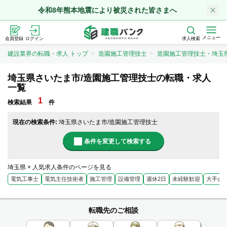
令和8年熊本地震により被災された皆さまへ
メニュー
会員登録
ログイン
求人検索
建設業界の転職・求人 トップ
造園施工管理技士
造園施工管理技士・埼玉
埼玉県さいたま市/造園施工管理技士の転職・求人
一覧
1
検索結果
件
現在の検索条件:
埼玉県さいたま市/造園施工管理技士
条件を変更して検索する
埼玉県 × 人気求人条件のページを見る
電気工事士
電気主任技術者
施工管理
設備管理
週休2日
未経験歓迎
大手企
転職先のご相談