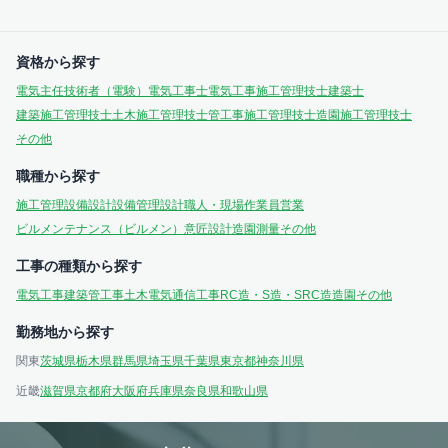
資格から探す
電気主任技術者（電験）
電気工事士
電気工事施工管理技士
建築士
建築施工管理技士
土木施工管理技士
管工事施工管理技士
造園施工管理技士
その他
職種から探す
施工管理
設備設計
設備管理
設計
職人・現場作業員
営業
ビルメンテナンス（ビルメン）
意匠設計
造園
測量
その他
工事の種類から探す
電気工事
建築
管工事
土木
電気通信工事
RC造・S造・SRC造
造園
その他
勤務地から探す
関東
茨城県
栃木県
群馬県
埼玉県
千葉県
東京都
神奈川県
近畿
滋賀県
京都府
大阪府
兵庫県
奈良県
和歌山県