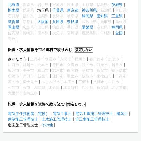
北海道
青森県
岩手県
宮城県
秋田県
山形県
福島県
茨城県
栃木県
群馬県
埼玉県
千葉県
東京都
神奈川県
新潟県
富山県
石川県
福井県
山梨県
長野県
岐阜県
静岡県
愛知県
三重県
滋賀県
京都府
大阪府
兵庫県
奈良県
和歌山県
鳥取県
島根県
岡山県
広島県
山口県
徳島県
香川県
愛媛県
高知県
福岡県
佐賀県
長崎県
熊本県
大分県
宮崎県
鹿児島県
沖縄県
全国
海外
転職・求人情報を市区町村で絞り込む
指定しない
さいたま市
上尾市
朝霞市
入間市
桶川市
春日部市
加須市
川口市
川越市
北本市
行田市
久喜市
熊谷市
鴻巣市
越谷市
坂戸市
幸手市
狭山市
志木市
白岡市
草加市
秩父市
鶴ヶ島市
所沢市
戸田市
新座市
蓮田市
羽生市
飯能市
東松山市
日高市
深谷市
富士見市
ふじみ野市
本庄市
三郷市
八潮市
吉川市
和光市
蕨市
入間郡
比企郡
北葛飾郡
児玉郡
秩父郡
北足立郡
大里郡
南埼玉郡
転職・求人情報を資格で絞り込む
指定しない
電気主任技術者（電験）
電気工事士
電気工事施工管理技士
建築士
建築施工管理技士
土木施工管理技士
管工事施工管理技士
造園施工管理技士
その他