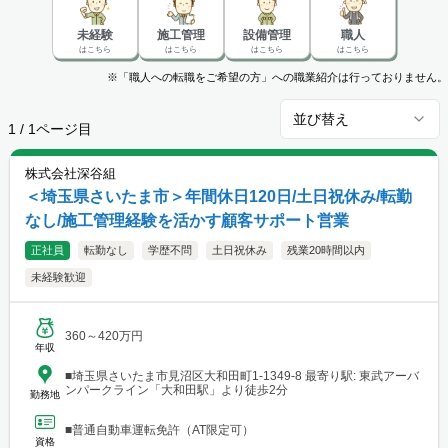
未経験
施工管理
設備管理
職人
はこちら
はこちら
はこちら
はこちら
※「職人への転職をご希望の方」への職業紹介は行っておりません。
並び替え
1
/
1
ページ目
株式会社深谷組
＜埼玉県さいたま市＞年間休日120日/土日祝休み/転勤
なし/施工管理経験を活かす顧客サポート営業
正社員
転勤なし
学歴不問
土日祝休み
残業20時間以内
未経験歓迎
360～420万円
年収
■埼玉県さいたま市見沼区大和田町1-1349-8 最寄り駅: 東武アーバ
ンパークライン「大和田駅」より徒歩2分
勤務地
■普通自動車運転免許（AT限定可）
資格