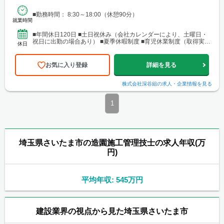
■勤務時間： 8:30～18:00（休憩90分）
就業時間
■年間休日120日 ■土日祝休み（会社カレンダーにより、土曜日・
祝日に出勤の場合あり） ■夏季休暇制度 ■育児休業制度（取得実績
休日
あり） ■年次有給休暇（取得しやすい環境／入社...
お気に入り登録
詳細を見る
株式会社深谷組
の求人・企業情報を見る
1
埼玉県さいたま市の造園施工管理技士の求人年収(万
円)
平均年収: 545万円
建設業界の視点から見た埼玉県さいたま市