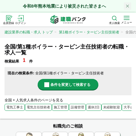
令和8年熊本地震により被災された皆さまへ
メニュー
会員登録
ログイン
求人検索
建設業界の転職・求人 トップ
第1種ボイラー・タービン主任技術者
全国
全国/第1種ボイラー・タービン主任技術者の転職・
求人一覧
1
検索結果
件
現在の検索条件:
全国/第1種ボイラー・タービン主任技術者
条件を変更して検索する
全国 × 人気求人条件のページを見る
電気工事士
電気主任技術者
施工管理
設備管理
週休2日
未経験歓迎
大手企
転職先のご相談