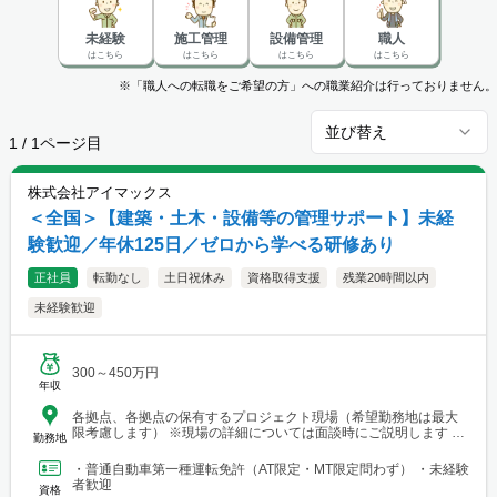
未経験
施工管理
設備管理
職人
はこちら
はこちら
はこちら
はこちら
※「職人への転職をご希望の方」への職業紹介は行っておりません。
並び替え
1
/
1
ページ目
株式会社アイマックス
＜全国＞【建築・土木・設備等の管理サポート】未経
験歓迎／年休125日／ゼロから学べる研修あり
正社員
転勤なし
土日祝休み
資格取得支援
残業20時間以内
未経験歓迎
300～450万円
年収
各拠点、各拠点の保有するプロジェクト現場（希望勤務地は最大
限考慮します） ※現場の詳細については面談時にご説明します
勤務地
【本社・各支店・営業所】 ■本社・関東支店 東京営業所 東京都
渋谷区代々木2-23-1 ニューステートメナー1055 └アクセス：京王
・普通自動車第一種運転免許（AT限定・MT限定問わず） ・未経験
線「新宿駅」から徒歩5分 ※東京都を中心とした首都圏のほか、栃
者歓迎
資格
木・群馬・茨城・埼玉・山梨・千葉・神奈川などに関東圏内の現