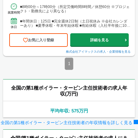
場あり。 ■関東支店 仙台事務所 宮城県仙台市青葉区中央1丁目
■8時00分～17時00分（所定労働時間8時間／休憩60分 ※プロジェ
7-4（アーケード内） 宮城商事ビル4F ※宮城県エリアのほか、青
クト・勤務先により異なる）
森・岩手・秋田・山形・福島などに現場あり ■北日本支店 札
就業時間
幌営業所・建設総合技術センター(CTTC事業部) 北海道札幌市北区
北10条西3丁目13 NKエルムビル1F └アクセス：地下鉄「北12条
■年間休日：125日 ■完全週休2日制（土日祝休み ※会社カレンダ
駅」徒歩3分、JR「札幌駅」徒歩9分 ※札幌を中心とした道央圏の
ーあり） ■夏季休暇・年末年始休暇 ■有給休暇（入社半年後に10日
休日
ほか、道南・道東・道北の各地区（小樽・千歳・岩見沢・室蘭な
付与）・育児休暇・介護休暇・出張準備休暇
ど）に現場あり。 ■関西支店 神戸営業所 兵庫県神戸市中央区東
町122-2 港都ビル8階 └アクセス：「三宮・花時計前駅」から徒歩
お気に入り登録
詳細を見る
2分、「三宮駅」から徒歩8分 ※関西、近畿圏を中心としたエリア
のほか、西日本（九州・四国・中国）にも現場あり。 ■関西
支店 大阪事務所 大阪府大阪市北区梅田1-1-3-500 大阪駅前第3ビル
株式会社アイマックス
の求人・企業情報を見る
5階10号 └アクセス：阪急電鉄「大阪梅田駅」、御堂筋線「梅田
駅」、JR「大阪駅」よりアクセス良好 ※関西、近畿圏を中心とし
1
たエリアのほか、東海・北陸エリアにも現場あり。
全国の第1種ボイラー・タービン主任技術者の求人年
収(万円)
平均年収: 575万円
全国の第1種ボイラー・タービン主任技術者の年収情報を詳しく見る