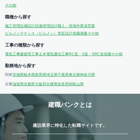
その他
職種から探す
施工管理
設備設計
設備管理
設計
職人・現場作業員
営業
ビルメンテナンス（ビルメン）
意匠設計
造園
測量
その他
工事の種類から探す
電気工事
建築
管工事
土木
電気通信工事
RC造・S造・SRC造
造園
その他
勤務地から探す
関東
茨城県
栃木県
群馬県
埼玉県
千葉県
東京都
神奈川県
近畿
滋賀県
京都府
大阪府
兵庫県
奈良県
和歌山県
建職バンクとは
建設業界に特化した転職サイトです。