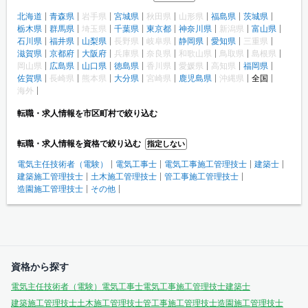
北海道
青森県
岩手県
宮城県
秋田県
山形県
福島県
茨城県
栃木県
群馬県
埼玉県
千葉県
東京都
神奈川県
新潟県
富山県
石川県
福井県
山梨県
長野県
岐阜県
静岡県
愛知県
三重県
滋賀県
京都府
大阪府
兵庫県
奈良県
和歌山県
鳥取県
島根県
岡山県
広島県
山口県
徳島県
香川県
愛媛県
高知県
福岡県
佐賀県
長崎県
熊本県
大分県
宮崎県
鹿児島県
沖縄県
全国
海外
転職・求人情報を市区町村で絞り込む
転職・求人情報を資格で絞り込む
指定しない
電気主任技術者（電験）
電気工事士
電気工事施工管理技士
建築士
建築施工管理技士
土木施工管理技士
管工事施工管理技士
造園施工管理技士
その他
資格から探す
電気主任技術者（電験）
電気工事士
電気工事施工管理技士
建築士
建築施工管理技士
土木施工管理技士
管工事施工管理技士
造園施工管理技士