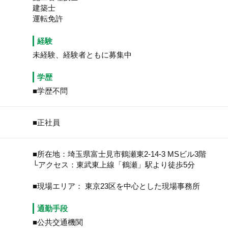
建築士
運転免許
経験
未経験、経験者ともに募集中
学歴
■学歴不問
■正社員
■所在地：埼玉県富士見市鶴瀬東2-14-3 MSビル3階
└アクセス：東武東上線「鶴瀬」駅より徒歩5分
■現場エリア： 東京23区を中心とした現場事務所
通勤手段
■公共交通機関