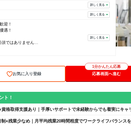
詳しく見る
詳しく見る
歓迎！
優遇！
詳しく見る
※必須ではありません
（1級・2級）
級）
1分かんたん応募
お気に入り登録
応募画面へ進む
ント！
×資格取得支援あり｜手厚いサポートで未経験からでも着実にキャ
日制×残業少なめ｜月平均残業20時間程度でワークライフバランス