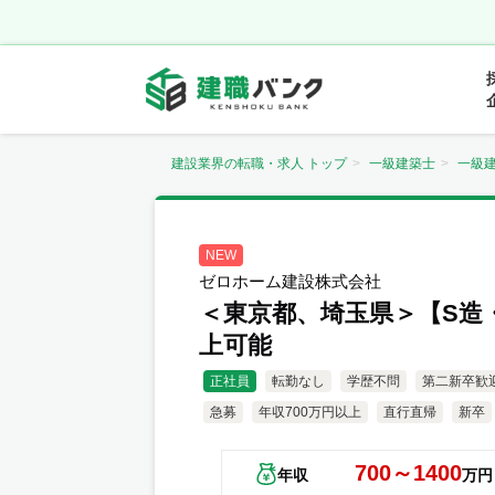
建設業界の転職・求人 トップ
一級建築士
一級
NEW
ゼロホーム建設株式会社
＜東京都、埼玉県＞【S造・
上可能
正社員
転勤なし
学歴不問
第二新卒歓
急募
年収700万円以上
直行直帰
新卒
700～1400
年収
万円