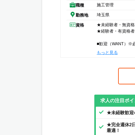
施工管理
職種
埼玉県
勤務地
★未経験者・無資格
資格
★経験者・有資格者
■歓迎（WANT）
【資格】
もっと見る
・建築施工管理技士
・建築士（一級・二
求人の注目ポイ
★未経験歓迎
★完全週休2
最適！