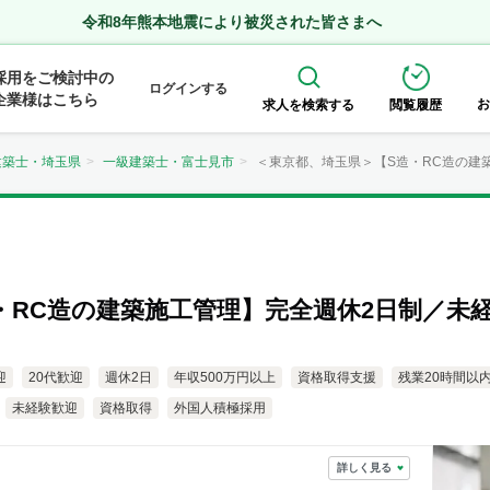
令和8年熊本地震により被災された皆さまへ
採用をご検討中の
ログインする
企業様はこちら
お
求人を検索する
閲覧履歴
建築士・埼玉県
一級建築士・富士見市
＜東京都、埼玉県＞【S造・RC造の建築
RC造の建築施工管理】完全週休2日制／未経
迎
20代歓迎
週休2日
年収500万円以上
資格取得支援
残業20時間以
未経験歓迎
資格取得
外国人積極採用
詳しく見る