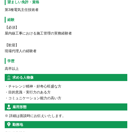
望ましい免許・資格
第3種電気主任技術者
経験
【必須】
屋内線工事における施工管理の実務経験者
【歓迎】
現場代理人の経験者
学歴
高卒以上
求める人物像
・チャレンジ精神・好奇心旺盛な方
・目的意識・実行力のある方
・コミュニケーション能力の高い方
雇用形態
※ 詳細は面談時にお伝えいたします。
勤務地