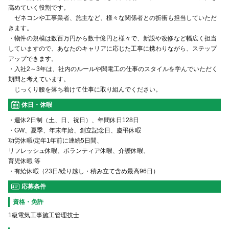
高めていく役割です。
ゼネコンや工事業者、施主など、様々な関係者との折衝も担当していただ
きます。
・物件の規模は数百万円から数十億円と様々で、新設や改修など幅広く担当
していますので、あなたのキャリアに応じた工事に携わりながら、ステップ
アップできます。
・入社2～3年は、社内のルールや関電工の仕事のスタイルを学んでいただく
期間と考えています。
じっくり腰を落ち着けて仕事に取り組んでください。
休日・休暇
・週休2日制（土、日、祝日）、年間休日128日
・GW、夏季、年末年始、創立記念日、慶弔休暇
功労休暇/定年1年前に連続5日間、
リフレッシュ休暇、ボランティア休暇、介護休暇、
育児休暇 等
・有給休暇（23日/繰り越し・積み立て含め最高96日）
応募条件
資格・免許
1級電気工事施工管理技士