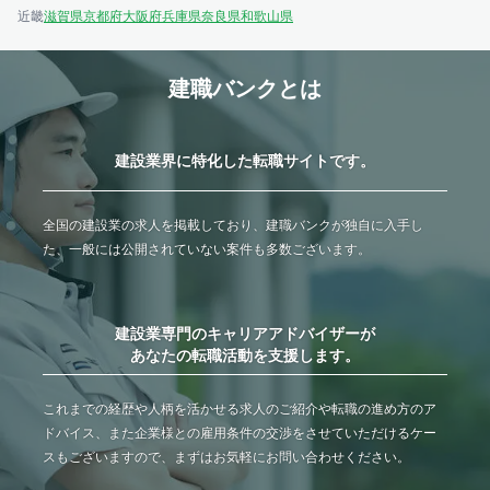
近畿
滋賀県
京都府
大阪府
兵庫県
奈良県
和歌山県
建職バンクとは
建設業界に特化した転職サイトです。
全国の建設業の求人を掲載しており、建職バンクが独自に入手し
た、一般には公開されていない案件も多数ございます。
建設業専門のキャリアアドバイザーが
あなたの転職活動を支援します。
これまでの経歴や人柄を活かせる求人のご紹介や転職の進め方のア
ドバイス、また企業様との雇用条件の交渉をさせていただけるケー
スもございますので、まずはお気軽にお問い合わせください。