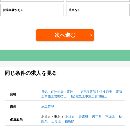
営業経験がある
該当なし
次へ進む
同じ条件の求人を見る
電気主任技術者（電験）
第三種電気主任技術者
電気
資格
工事施工管理技士
1級電気工事施工管理技士
施工管理
職種
北海道・東北
＞
北海道
青森県
岩手県
宮城県
秋
都道府県
田県
山形県
福島県