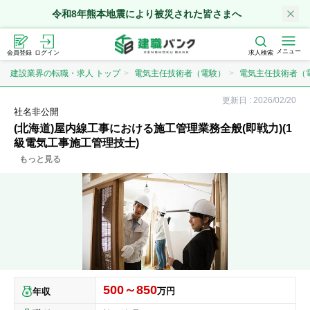
令和8年熊本地震により被災された皆さまへ
メニュー
会員登録
ログイン
求人検索
建設業界の転職・求人 トップ
電気主任技術者（電験）
電気主任技術者（
更新日 :
2026/02/20
社名非公開
(北海道)屋内線工事における施工管理業務全般(即戦力)(1
級電気工事施工管理技士)
もっと見る
500～850
万円
年収