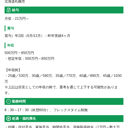
北海道札幌市
給与
月収：21万円～
賞与
賞与）年2回（6月/12月）：昨年実績4ヶ月
年収
500万円
~
850万円
・想定年収：500万円～850万円
【年収例】
・25歳／530万、30歳／590万、35歳／770万、40歳／890万、45歳／1030
万
※上記は目安としての年収の例で、選考を通じて上下する可能性がありま
す。
勤務時間
8：30～17：30（休憩60分）、フレックスタイム制無
処遇・福利厚生
・役職・役付手当、家族手当、時間外手当、資格取得祝金（1万円～数十万