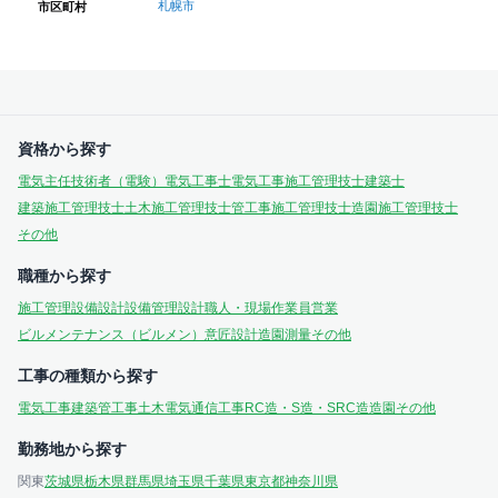
札幌市
市区町村
資格から探す
電気主任技術者（電験）
電気工事士
電気工事施工管理技士
建築士
建築施工管理技士
土木施工管理技士
管工事施工管理技士
造園施工管理技士
その他
職種から探す
施工管理
設備設計
設備管理
設計
職人・現場作業員
営業
ビルメンテナンス（ビルメン）
意匠設計
造園
測量
その他
工事の種類から探す
電気工事
建築
管工事
土木
電気通信工事
RC造・S造・SRC造
造園
その他
勤務地から探す
関東
茨城県
栃木県
群馬県
埼玉県
千葉県
東京都
神奈川県