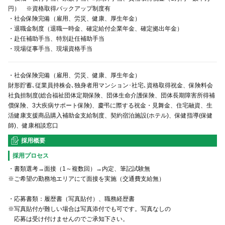
円） ※資格取得バックアップ制度有
・社会保険完備（雇用、労災、健康、厚生年金）
・退職金制度（退職一時金、確定給付企業年金、確定拠出年金）
・赴任補助手当、特別赴任補助手当
・現場従事手当、現場資格手当
・社会保険完備（雇用、労災、健康、厚生年金）
財形貯蓄､従業員持株会､独身者用マンション･社宅､資格取得祝金、保険料会
社負担制度(総合福祉団体定期保険、団体生命介護保険、団体長期障害所得補
償保険、3大疾病サポート保険)、慶弔に際する祝金・見舞金、住宅融資、生
活健康支援商品購入補助金支給制度、契約宿泊施設(ホテル)、保健指導(保健
師)、健康相談窓口
採用概要
採用プロセス
・書類選考→面接（1～複数回）→内定、筆記試験無
※ご希望の勤務地エリアにて面接を実施（交通費支給無）
・応募書類：履歴書（写真貼付）、職務経歴書
※写真貼付が難しい場合は写真添付でも可です。写真なしの
応募は受け付けませんのでご承知下さい。