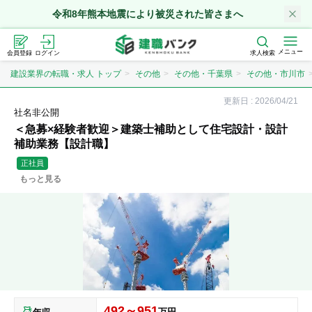
令和8年熊本地震により被災された皆さまへ
メニュー
会員登録
ログイン
求人検索
建設業界の転職・求人 トップ
その他
その他・千葉県
その他・市川市
更新日 :
2026/04/21
社名非公開
＜急募×経験者歓迎＞建築士補助として住宅設計・設計
補助業務【設計職】
正社員
もっと見る
492～951
万円