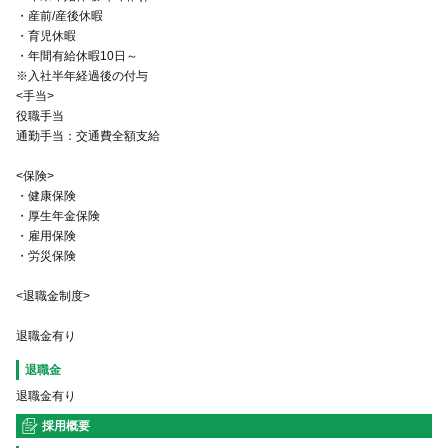
・産前/産後休暇
・育児休暇
・年間有給休暇10日～
※入社半年経過後の付与
<手当>
役職手当
通勤手当：交通費全額支給
<保険>
・健康保険
・厚生年金保険
・雇用保険
・労災保険
<退職金制度>
退職金有り
退職金
退職金有り
採用概要