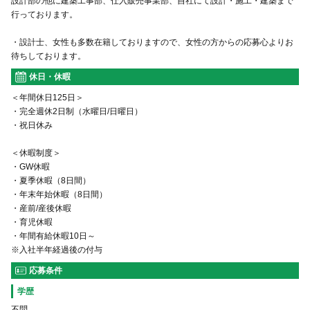
設計部の他に建築工事部、仕入販売事業部、自社にて設計・施工・建築まで
行っております。
・設計士、女性も多数在籍しておりますので、女性の方からの応募心よりお
待ちしております。
休日・休暇
＜年間休日125日＞
・完全週休2日制（水曜日/日曜日）
・祝日休み
＜休暇制度＞
・GW休暇
・夏季休暇（8日間）
・年末年始休暇（8日間）
・産前/産後休暇
・育児休暇
・年間有給休暇10日～
※入社半年経過後の付与
応募条件
学歴
不問