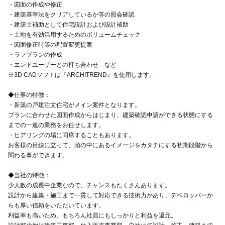
・図面の作成や修正
・建築基準法をクリアしているか等の照会確認
・建築士補助として住宅設計および設計補助
・土地を有効活用するためのボリュームチェック
・図面修正時等の配置変更提案
・ラフプランの作成
・エンドユーザーとの打ち合わせ など
※3D CADソフトは『ARCHITREND』を使用します。
◆仕事の特徴：
・新築の戸建注文住宅がメイン案件となります。
プランに合わせた図面作成からはじまり、建築確認申請ができる状態にする
までの一連の業務をお任せします。
・ヒアリングの場に同席することもあります。
お客様の目線に立って、頭の中にあるイメージをカタチにする初期段階から
関わる事ができます。
◆当社の特徴：
少人数の成長中企業なので、チャンスもたくさんあります。
設計から建築・施工まで一貫して対応できる技術力があり、デベロッパーか
らも厚い信頼をいただいています。
利益率も高いため、もちろん社員にもしっかりと利益を還元。