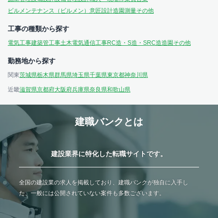
ビルメンテナンス（ビルメン）
意匠設計
造園
測量
その他
工事の種類から探す
電気工事
建築
管工事
土木
電気通信工事
RC造・S造・SRC造
造園
その他
勤務地から探す
関東
茨城県
栃木県
群馬県
埼玉県
千葉県
東京都
神奈川県
近畿
滋賀県
京都府
大阪府
兵庫県
奈良県
和歌山県
建職バンクとは
建設業界に特化した転職サイトです。
全国の建設業の求人を掲載しており、建職バンクが独自に入手し
た、一般には公開されていない案件も多数ございます。