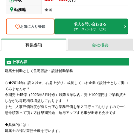
年収
勤務地
全国
求人を問い合わせる
お気に入り登録
（エージェントサービス）
募集要項
会社概要
仕事内容
建築士補助として住宅設計・設計補助業務
◇◆2014年に設立以来、右肩上がりに成長している企業で設計士として働い
てみませんか？
今期売上45億（2023年8月時点）以降５年以内に売上100億円まで業務拡大
しながら毎期増収増益しております！！
また、人事評価制度が有り公正な業務評価を年２回行っておりますので一生
懸命頑張って頂く方は早期昇給、給与アップする事が出来る会社です
◆具体的には：
建築士の補助業務全般を行います。