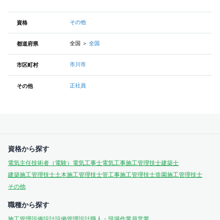
その他
資格
全国
＞
全国
都道府県
市川市
市区町村
正社員
その他
資格から探す
電気主任技術者（電験）
電気工事士
電気工事施工管理技士
建築士
建築施工管理技士
土木施工管理技士
管工事施工管理技士
造園施工管理技士
その他
職種から探す
施工管理
設備設計
設備管理
設計
職人・現場作業員
営業