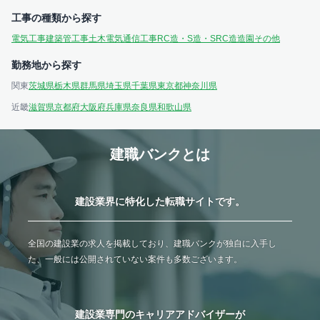
工事の種類から探す
電気工事
建築
管工事
土木
電気通信工事
RC造・S造・SRC造
造園
その他
勤務地から探す
関東
茨城県
栃木県
群馬県
埼玉県
千葉県
東京都
神奈川県
近畿
滋賀県
京都府
大阪府
兵庫県
奈良県
和歌山県
建職バンクとは
建設業界に特化した転職サイトです。
全国の建設業の求人を掲載しており、建職バンクが独自に入手し
た、一般には公開されていない案件も多数ございます。
建設業専門のキャリアアドバイザーが