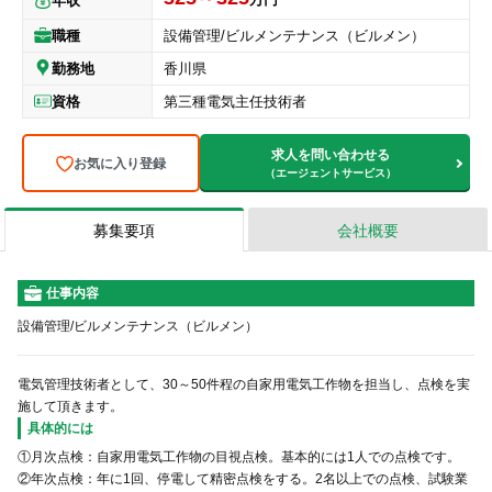
年収
職種
設備管理
/
ビルメンテナンス（ビルメン）
勤務地
香川県
資格
第三種電気主任技術者
求人を問い合わせる
お気に入り登録
（エージェントサービス）
募集要項
会社概要
仕事内容
設備管理/ビルメンテナンス（ビルメン）
電気管理技術者として、30～50件程の自家用電気工作物を担当し、点検を実
施して頂きます。
具体的には
①月次点検：自家用電気工作物の目視点検。基本的には1人での点検です。
②年次点検：年に1回、停電して精密点検をする。2名以上での点検、試験業