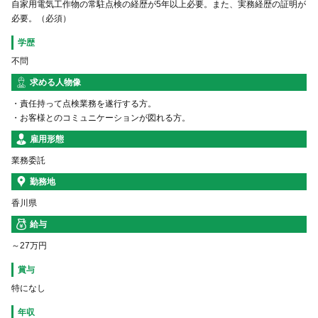
自家用電気工作物の常駐点検の経歴が5年以上必要。また、実務経歴の証明が
必要。（必須）
学歴
不問
求める人物像
・責任持って点検業務を遂行する方。
・お客様とのコミュニケーションが図れる方。
雇用形態
業務委託
勤務地
香川県
給与
～27万円
賞与
特になし
年収