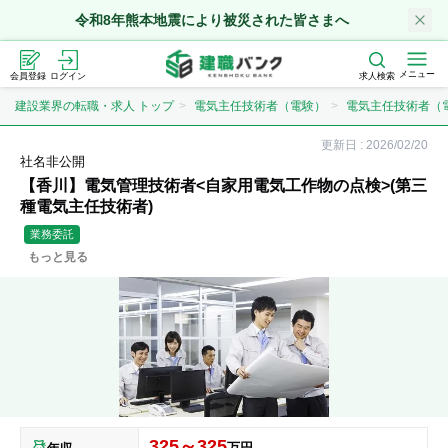
令和8年熊本地震により被災された皆さまへ
メニュー
会員登録
ログイン
求人検索
建設業界の転職・求人 トップ
電気主任技術者（電験）
電気主任技術者（
更新日 :
2026/02/20
社名非公開
【香川】電気管理技術者<自家用電気工作物の点検>(第三
種電気主任技術者)
業務委託
もっと見る
325～325
万円