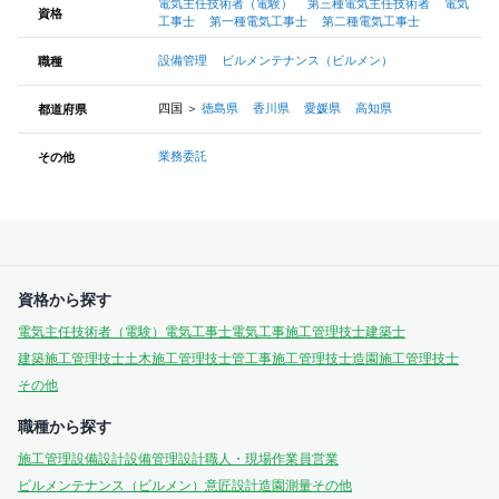
電気主任技術者（電験）
第三種電気主任技術者
電気
資格
工事士
第一種電気工事士
第二種電気工事士
設備管理
ビルメンテナンス（ビルメン）
職種
四国
＞
徳島県
香川県
愛媛県
高知県
都道府県
業務委託
その他
資格から探す
電気主任技術者（電験）
電気工事士
電気工事施工管理技士
建築士
建築施工管理技士
土木施工管理技士
管工事施工管理技士
造園施工管理技士
その他
職種から探す
施工管理
設備設計
設備管理
設計
職人・現場作業員
営業
ビルメンテナンス（ビルメン）
意匠設計
造園
測量
その他