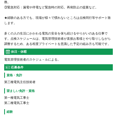
務。
③緊急対応：漏電や停電など緊急時の対応。再発防止の提案など。
★経験のある方でも、現場が様々で慣れないところは点検同行等サポート致
します。
多くの人の生活にかかわる電気の安全を保ち続けるやりがいのある仕事で
す。点検スケジュールは、電気管理技術者が直接お客様とやり取りしながら
調整するため、ある程度プライベートを意識した予定の組み方も可能です。
休日・休暇
電気管理技術者のスケジュ－ルによる。
応募条件
資格・免許
第三種電気主任技術者
望ましい免許・資格
第一種電気工事士
第二種電気工事士
経験