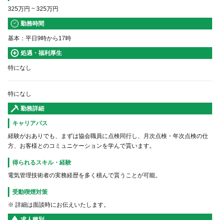
325万円
~
325万円
勤務時間
基本：平日9時から17時
処遇・福利厚生
特になし
特になし
勤務詳細
キャリアパス
経験がおありでも、まずは協会職員に点検同行し、月次点検・年次点検の仕
方、お客様とのコミュニケーションを学んで貰います。
得られるスキル・経験
電気管理技術者の実務経歴を多く積んで貰うことが可能。
受動喫煙対策
※ 詳細は面談時にお伝えいたします。
求人種別