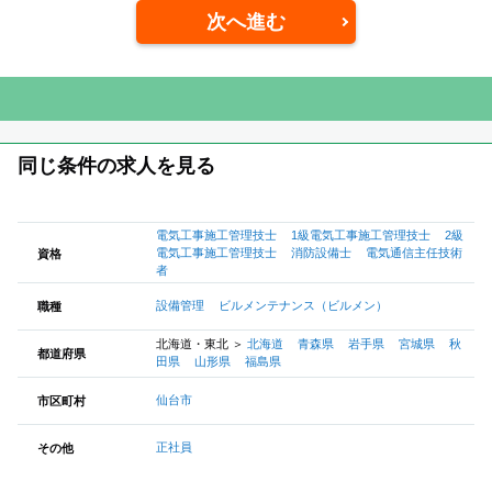
次へ進む
同じ条件の求人を見る
電気工事施工管理技士
1級電気工事施工管理技士
2級
電気工事施工管理技士
消防設備士
電気通信主任技術
資格
者
設備管理
ビルメンテナンス（ビルメン）
職種
北海道・東北
＞
北海道
青森県
岩手県
宮城県
秋
都道府県
田県
山形県
福島県
仙台市
市区町村
正社員
その他