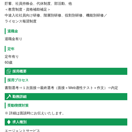
貯蓄、社員持株会、代休制度、部活動、他
＜教育制度・資格補助補足＞
中途入社社員向け研修、階層別研修、役割別研修、機能別研修／
ライセンス報奨制度
退職金
退職金有り
定年
定年有り
60歳
採用概要
採用プロセス
書類選考⇒１次⾯接⇒最終選考（⾯接＋Web適性テスト＋作⽂）⇒内定
勤務詳細
受動喫煙対策
※ 詳細は面談時にお伝えいたします。
求人種別
エージェントサービス