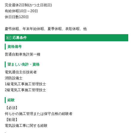
完全週休2日制(かつ土日祝日)
有給休暇10日～20日
休日日数120日
慶弔休暇、年末年始休暇、夏季休暇、表彰休暇、他
応募条件
資格備考
普通自動車免許第一種
望ましい免許・資格
電気通信主任技術者
消防設備士
1級電気工事施工管理技士
2級電気工事施工管理技士
経験
【必須】
何らかの施工管理または保守点検の経験者
【歓迎】
電気設備工事に関する経験