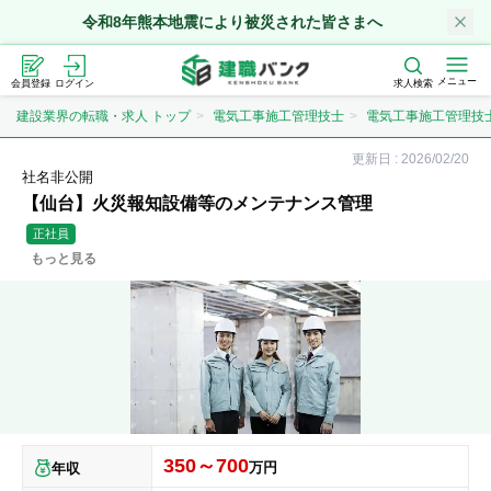
令和8年熊本地震により被災された皆さまへ
メニュー
会員登録
ログイン
求人検索
建設業界の転職・求人 トップ
電気工事施工管理技士
電気工事施工管理技
更新日 :
2026/02/20
社名非公開
【仙台】火災報知設備等のメンテナンス管理
正社員
もっと見る
350～700
万円
年収