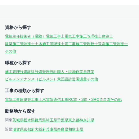
資格から探す
電気主任技術者（電験）
電気工事士
電気工事施工管理技士
建築士
建築施工管理技士
土木施工管理技士
管工事施工管理技士
造園施工管理技士
その他
職種から探す
施工管理
設備設計
設備管理
設計
職人・現場作業員
営業
ビルメンテナンス（ビルメン）
意匠設計
造園
測量
その他
工事の種類から探す
電気工事
建築
管工事
土木
電気通信工事
RC造・S造・SRC造
造園
その他
勤務地から探す
関東
茨城県
栃木県
群馬県
埼玉県
千葉県
東京都
神奈川県
近畿
滋賀県
京都府
大阪府
兵庫県
奈良県
和歌山県