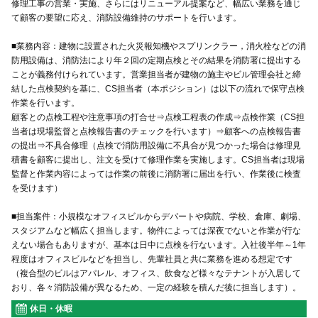
修理工事の営業・実施、さらにはリニューアル提案など、幅広い業務を通じ
て顧客の要望に応え、消防設備維持のサポートを行います。
■業務内容：建物に設置された火災報知機やスプリンクラー，消火栓などの消
防用設備は、消防法により年２回の定期点検とその結果を消防署に提出する
ことが義務付けられています。営業担当者が建物の施主やビル管理会社と締
結した点検契約を基に、CS担当者（本ポジション）は以下の流れで保守点検
作業を行います。
顧客との点検工程や注意事項の打合せ⇒点検工程表の作成⇒点検作業（CS担
当者は現場監督と点検報告書のチェックを行います）⇒顧客への点検報告書
の提出⇒不具合修理（点検で消防用設備に不具合が見つかった場合は修理見
積書を顧客に提出し、注文を受けて修理作業を実施します。CS担当者は現場
監督と作業内容によっては作業の前後に消防署に届出を行い、作業後に検査
を受けます）
■担当案件：小規模なオフィスビルからデパートや病院、学校、倉庫、劇場、
スタジアムなど幅広く担当します。物件によっては深夜でないと作業が行な
えない場合もありますが、基本は日中に点検を行ないます。入社後半年～1年
程度はオフィスビルなどを担当し、先輩社員と共に業務を進める想定です
（複合型のビルはアパレル、オフィス、飲食など様々なテナントが入居して
おり、各々消防設備が異なるため、一定の経験を積んだ後に担当します）。
休日・休暇