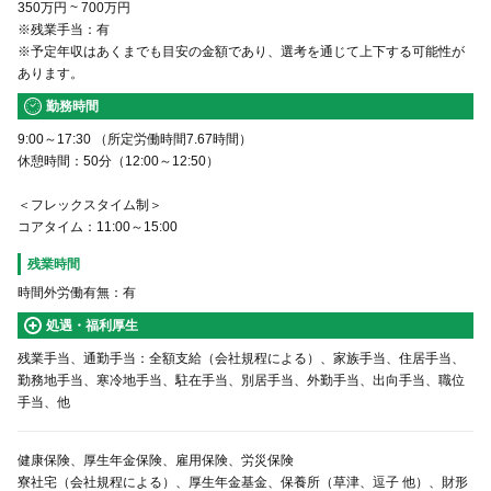
350万円
~
700万円
※残業手当：有
※予定年収はあくまでも目安の金額であり、選考を通じて上下する可能性が
あります。
勤務時間
9:00～17:30 （所定労働時間7.67時間）
休憩時間：50分（12:00～12:50）
＜フレックスタイム制＞
コアタイム：11:00～15:00
残業時間
時間外労働有無：有
処遇・福利厚生
残業手当、通勤手当：全額支給（会社規程による）、家族手当、住居手当、
勤務地手当、寒冷地手当、駐在手当、別居手当、外勤手当、出向手当、職位
手当、他
健康保険、厚生年金保険、雇用保険、労災保険
寮社宅（会社規程による）、厚生年金基金、保養所（草津、逗子 他）、財形