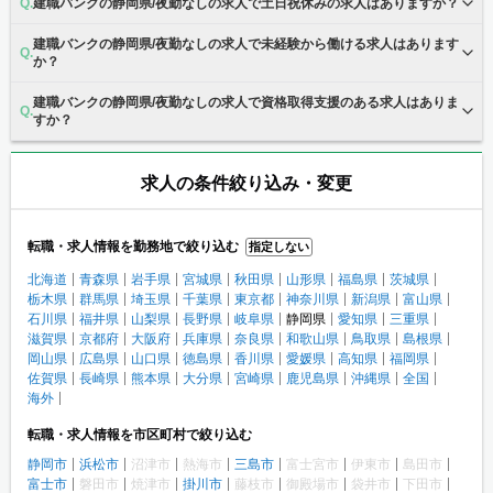
建職バンクの静岡県/夜勤なしの求人で土日祝休みの求人はありますか？
建職バンクの静岡県/夜勤なしの求人で未経験から働ける求人はあります
か？
建職バンクの静岡県/夜勤なしの求人で資格取得支援のある求人はありま
すか？
求人の条件絞り込み・変更
転職・求人情報を勤務地で絞り込む
指定しない
北海道
青森県
岩手県
宮城県
秋田県
山形県
福島県
茨城県
栃木県
群馬県
埼玉県
千葉県
東京都
神奈川県
新潟県
富山県
石川県
福井県
山梨県
長野県
岐阜県
静岡県
愛知県
三重県
滋賀県
京都府
大阪府
兵庫県
奈良県
和歌山県
鳥取県
島根県
岡山県
広島県
山口県
徳島県
香川県
愛媛県
高知県
福岡県
佐賀県
長崎県
熊本県
大分県
宮崎県
鹿児島県
沖縄県
全国
海外
転職・求人情報を市区町村で絞り込む
静岡市
浜松市
沼津市
熱海市
三島市
富士宮市
伊東市
島田市
富士市
磐田市
焼津市
掛川市
藤枝市
御殿場市
袋井市
下田市