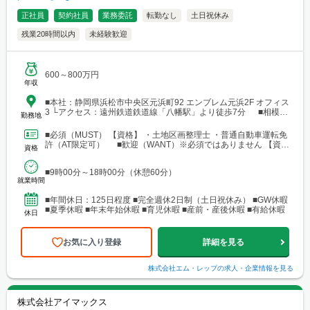
正社員
契約社員
業務委託
転勤なし
土日祝休み
残業20時間以内
未経験歓迎
600～800万円
年収
■本社：静岡県浜松市中央区元浜町92 エンブレム元浜2F オフィス
3 └アクセス：遠州鉄道鉄道線「八幡駅」より徒歩7分 ■相模原
勤務地
支店：神奈川県相模原市中央区田名 └アクセス：京王相模原線
「橋本駅」よりバス25分
■必須（MUST） 【資格】 ・土地区画整理士 ・普通自動車運転免
許（AT限定可） ■歓迎（WANT）※必須ではありません 【資
資格
格】 ・不動産業界または建設業界に関連する...
■9時00分～18時00分（休憩60分）
就業時間
■年間休日：125日程度 ■完全週休2日制（土日祝休み） ■GW休暇
■夏季休暇 ■年末年始休暇 ■育児休暇 ■産前・産後休暇 ■有給休暇
休日
お気に入り登録
詳細を見る
株式会社エム・レップ
の求人・企業情報を見る
株式会社アイマックス