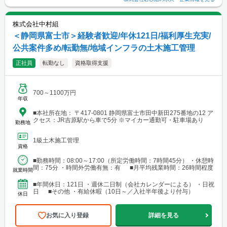
株式会社中村組
＜静岡県富士市＞経験者歓迎/年休121日/福利厚生充実/
公共案件多め/転勤無/地域インフラの土木施工管理
正社員
転勤なし
資格取得支援
700～1100万円
年収
■本社所在地： 〒417-0801 静岡県富士市田中新田275番地の12 ア
クセス：JR吉原駅から車で5分 ※マイカー通勤可・駐車場あり
勤務地
1級土木施工管理
資格
■勤務時間：08:00～17:00（所定労働時間：7時間45分） ・休憩時
間：75分 ・時間外労働有無：有 ■月平均残業時間：26時間程度
就業時間
■年間休日：121日 ・週休二日制（会社カレンダーによる） ・日祝
日 ■その他 ・有給休暇（10日～／入社半年後より付与）
休日
お気に入り登録
詳細を見る