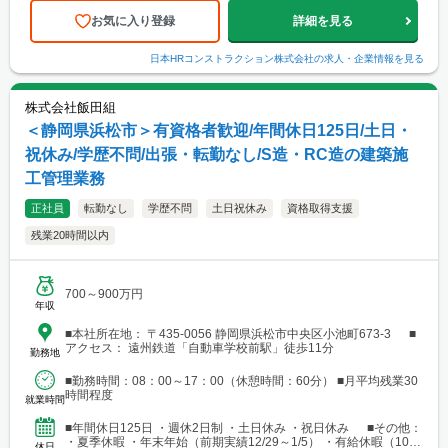
お気に入り登録
詳細を見る
日本HRコンストラクション株式会社
の求人・企業情報を見る
株式会社飯田組
＜静岡県浜松市＞有資格者歓迎/年間休日125日/土日・
祝休み/学歴不問/出張・転勤なし/S造・RC造の建築施
工管理業務
正社員
転勤なし
学歴不問
土日祝休み
資格取得支援
残業20時間以内
700～900万円
年収
■本社所在地： 〒435-0056 静岡県浜松市中央区小池町673-3 ■
アクセス： 遠州鉄道「自動車学校前駅」徒歩11分
勤務地
■勤務時間：08：00～17：00（休憩時間：60分） ■月平均残業30
時間程度
就業時間
■年間休日125日 ・週休2日制 ・土日休み ・祝日休み ■その他：
・夏季休暇 ・年末年始（前期実績12/29～1/5） ・有給休暇（10日
休日