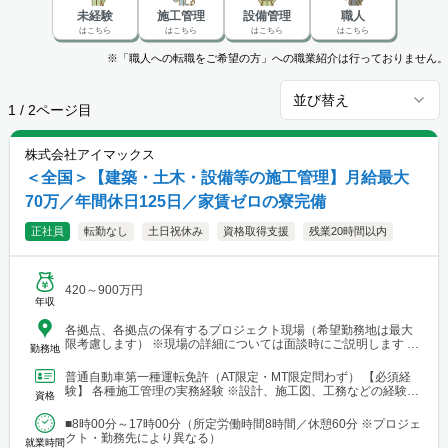
未経験
施工管理
設備管理
職人
はこちら
はこちら
はこちら
はこちら
※「職人への転職をご希望の方」への職業紹介は行っておりません。
並び替え
1
/
2
ページ目
株式会社アイマックス
＜全国＞【建築・土木・設備等の施工管理】月給最大
70万／年間休日125日／家賃ゼロの寮完備
正社員
転勤なし
土日祝休み
資格取得支援
残業20時間以内
420～900万円
年収
各拠点、各拠点の保有するプロジェクト現場（希望勤務地は最大
限考慮します） ※現場の詳細については面談時にご説明します
勤務地
【本社・各支店・営業所】 ■本社・関東支店 東京営業所 東京都渋
谷区代々木2-23-1 ニューステートメナー1055 └アクセス：京王線
普通自動車第一種運転免許（AT限定・MT限定問わず） 【必須経
「新宿駅」から徒歩5分 ※東京都を中心とした首都圏のほか、栃
験】 各種施工管理の実務経験 ※設計、施工図、工務などの経験を
資格
木・群馬・茨城・埼玉・山梨・千葉・神奈川などに関東圏内の現
お持ちの方もご応募ください ※経験年数は不問 【土...
場あり。 ■関東支店 仙台事務所 宮城県仙台市青葉区中央1丁目
■8時00分～17時00分（所定労働時間8時間／休憩60分 ※プロジェ
7-4（アーケード内） 宮城商事ビル4F ※宮城県エリアのほか、青
クト・勤務先により異なる）
森・岩手・秋田・山形・福島などに現場あり ■北日本支店 札幌
就業時間