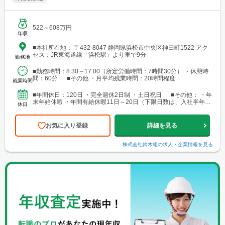
522～608万円
年収
■本社所在地： 〒432-8047 静岡県浜松市中央区神田町1522 アク
セス：JR東海道線「浜松駅」より車で9分
勤務地
■勤務時間：8:30～17:00（所定労働時間：7時間30分） ・休憩時
間：60分 ■その他 ・月平均残業時間：20時間程度
就業時間
■年間休日：120日 ・完全週休2日制 ・土日祝日 ■その他： ・年
末年始休暇 ・年間有給休暇11日～20日（下限日数は、入社半年経
休日
過後の付与日数となります）
お気に入り登録
詳細を見る
株式会社鈴木組
の求人・企業情報を見る