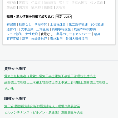
裾野市
湖西市
伊豆市
御前崎市
菊川市
伊豆の国市
牧之原市
加茂郡
田方郡
駿東郡
榛原郡
周智郡
転職・求人情報を特徴で絞り込む
指定しない
寮完備
転勤なし
学歴不問
土日祝休み
第二新卒歓迎
20代歓迎
週休2日
大手企業
上場企業
資格取得支援
残業20時間以内
シニア歓迎
女性歓迎
夜勤なし
業界のリードカンパニー
急募
直行直帰
新卒
未経験歓迎
資格取得
外国人積極採用
資格から探す
電気主任技術者（電験）
電気工事士
電気工事施工管理技士
建築士
建築施工管理技士
土木施工管理技士
管工事施工管理技士
造園施工管理技士
その他
職種から探す
施工管理
設備設計
設備管理
設計
職人・現場作業員
営業
ビルメンテナンス（ビルメン）
意匠設計
造園
測量
その他