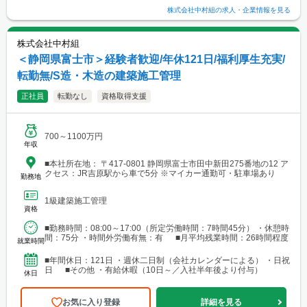
株式会社中村組
の求人・企業情報を見る
株式会社中村組
＜静岡県富士市＞経験者歓迎/年休121日/福利厚生充実/
転勤無/S造・木造の建築施工管理
正社員
転勤なし
資格取得支援
700～1100万円
年収
■本社所在地： 〒417-0801 静岡県富士市田中新田275番地の12 ア
クセス：JR吉原駅から車で5分 ※マイカー通勤可・駐車場あり
勤務地
1級建築施工管理
資格
■勤務時間：08:00～17:00（所定労働時間：7時間45分） ・休憩時
間：75分 ・時間外労働有無：有 ■月平均残業時間：26時間程度
就業時間
■年間休日：121日 ・週休二日制（会社カレンダーによる） ・日祝
日 ■その他 ・有給休暇（10日～／入社半年後より付与）
休日
お気に入り登録
詳細を見る