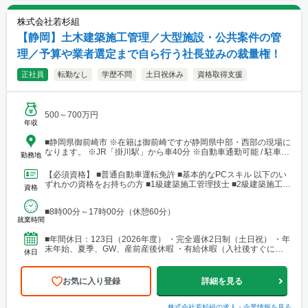
駅」、JR「大阪駅」よりアクセス良好 ※関西、近畿圏を中心とし
たエリアのほか、東海・北陸エリアにも現場あり。
株式会社若杉組
【静岡】土木建築施工管理／大型施設・公共案件の管
理／予算や業者選定まで自ら行う社長並みの裁量権！
正社員
転勤なし
学歴不問
土日祝休み
資格取得支援
500～700万円
年収
■静岡県御前崎市 ※在籍は御前崎ですが静岡県中部・西部の現場に
なります。 ※JR「掛川駅」から車40分 ※自動車通勤可能 / 駐車場
勤務地
あり ※※本社（掛川）への転勤の可能性あり
【必須資格】 ■普通自動車運転免許 ■基本的なPCスキル 以下のい
ずれかの資格をお持ちの方 ■1級建築施工管理技士 ■2級建築施工管
資格
理技士 ■一級建築士 ■1級土木施...
■8時00分～17時00分（休憩60分）
就業時間
■年間休日：123日（2026年度） ・完全週休2日制（土日祝） ・年
末年始、夏季、GW、産前産後休暇 ・有給休暇（入社後すぐに有
休日
給休暇10日付与）
お気に入り登録
詳細を見る
株式会社若杉組
の求人・企業情報を見る