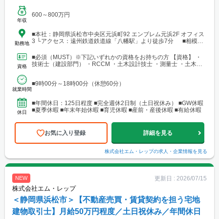
600～800万円
年収
■本社：静岡県浜松市中央区元浜町92 エンブレム元浜2F オフィス
3 └アクセス：遠州鉄道鉄道線「八幡駅」より徒歩7分 ■相模原
勤務地
支店：神奈川県相模原市中央区田名 └アクセス：京王相模原線
「橋本駅」よりバス25分
■必須（MUST）※下記いずれかの資格をお持ちの方 【資格】 ・
技術士（建設部門） ・RCCM ・土木設計技士 ・測量士 ・土木施
資格
工管理技士 ・建築士 ※要：普通自動車運転免...
■9時00分～18時00分（休憩60分）
就業時間
■年間休日：125日程度 ■完全週休2日制（土日祝休み） ■GW休暇
■夏季休暇 ■年末年始休暇 ■育児休暇 ■産前・産後休暇 ■有給休暇
休日
お気に入り登録
詳細を見る
株式会社エム・レップ
の求人・企業情報を見る
更新日 :
2026/07/15
NEW
株式会社エム・レップ
＜静岡県浜松市＞【不動産売買・賃貸契約を担う宅地
建物取引士】月給50万円程度／土日祝休み／年間休日