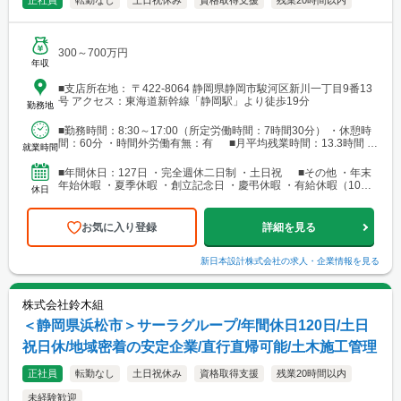
正社員
転勤なし
土日祝休み
資格取得支援
残業20時間以内
300～700万円
年収
■支店所在地： 〒422-8064 静岡県静岡市駿河区新川一丁目9番13
号 アクセス：東海道新幹線「静岡駅」より徒歩19分
勤務地
■勤務時間：8:30～17:00（所定労働時間：7時間30分） ・休憩時
間：60分 ・時間外労働有無：有 ■月平均残業時間：13.3時間 ※
就業時間
残業が発生した際には残業時間に...
■年間休日：127日 ・完全週休二日制 ・土日祝 ■その他 ・年末
年始休暇 ・夏季休暇 ・創立記念日 ・慶弔休暇 ・有給休暇（10日
休日
～／入社半年後より付与）
お気に入り登録
詳細を見る
新日本設計株式会社
の求人・企業情報を見る
株式会社鈴木組
＜静岡県浜松市＞サーラグループ/年間休日120日/土日
祝日休/地域密着の安定企業/直行直帰可能/土木施工管理
正社員
転勤なし
土日祝休み
資格取得支援
残業20時間以内
未経験歓迎