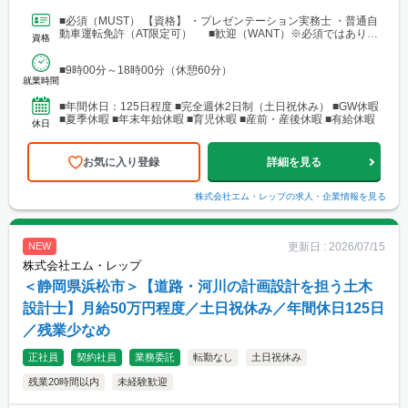
支店：神奈川県相模原市中央区田名 └アクセス：京王相模原線
「橋本駅」よりバス25分
■必須（MUST） 【資格】 ・プレゼンテーション実務士 ・普通自
動車運転免許（AT限定可） ■歓迎（WANT）※必須ではありま
資格
せん 【資格】 ・不動産業界または建設業界...
■9時00分～18時00分（休憩60分）
就業時間
■年間休日：125日程度 ■完全週休2日制（土日祝休み） ■GW休暇
■夏季休暇 ■年末年始休暇 ■育児休暇 ■産前・産後休暇 ■有給休暇
休日
お気に入り登録
詳細を見る
株式会社エム・レップ
の求人・企業情報を見る
更新日 :
2026/07/15
NEW
株式会社エム・レップ
＜静岡県浜松市＞【道路・河川の計画設計を担う土木
設計士】月給50万円程度／土日祝休み／年間休日125日
／残業少なめ
正社員
契約社員
業務委託
転勤なし
土日祝休み
残業20時間以内
未経験歓迎