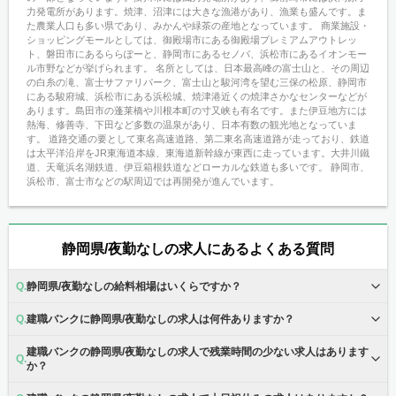
力発電所があります。焼津、沼津には大きな漁港があり、漁業も盛んです。ま
た農業人口も多い県であり、みかんや緑茶の産地となっています。 商業施設・
ショッピングモールとしては、御殿場市にある御殿場プレミアムアウトレッ
ト、磐田市にあるららぽーと、静岡市にあるセノバ、浜松市にあるイオンモー
ル市野などが挙げられます。 名所としては、日本最高峰の富士山と、その周辺
の白糸の滝、富士サファリパーク、富士山と駿河湾を望む三保の松原、静岡市
にある駿府城、浜松市にある浜松城、焼津港近くの焼津さかなセンターなどが
あります。島田市の蓬莱橋や川根本町の寸又峡も有名です。また伊豆地方には
熱海、修善寺、下田など多数の温泉があり、日本有数の観光地となっていま
す。 道路交通の要として東名高速道路、第二東名高速道路が走っており、鉄道
は太平洋沿岸をJR東海道本線、東海道新幹線が東西に走っています。大井川鐵
道、天竜浜名湖鉄道、伊豆箱根鉄道などローカルな鉄道も多いです。 静岡市、
浜松市、富士市などの駅周辺では再開発が進んでいます。
静岡県/夜勤なしの求人にあるよくある質問
静岡県/夜勤なしの給料相場はいくらですか？
建職バンクに静岡県/夜勤なしの求人は何件ありますか？
建職バンクの静岡県/夜勤なしの求人で残業時間の少ない求人はあります
か？