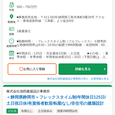
500～750万円
年収
■事務所所在地： 〒411-0039 静岡県三島市寿町9番28号 アクセ
ス：東海道新幹線「三島駅」より徒歩9分
勤務地
1級建築士
資格
■勤務時間： ・フレックスタイム制（フルフレックス） ※標準的
な勤務時間帯は8:00～19:00の範囲で8時間勤務 ・休憩時間：60分
就業時間
・時間外労働有無：有
■年間休日：125日 ・完全週休2日制 ・土日祝 ■その他： ・夏
季休暇 ・冬季休暇 ・年間有給休暇10日～20日（下限日数は、入社
休日
半年経過後の付与日数となります）
お気に入り登録
詳細を見る
株式会社池田建築設計事務所
の求人・企業情報を見る
株式会社池田建築設計事務所
＜静岡県静岡市＞フレックスタイム制/年間休日125日/
土日祝日休/有資格者歓迎/転勤なし/非住宅の建築設計
正社員
転勤なし
土日祝休み
残業20時間以内