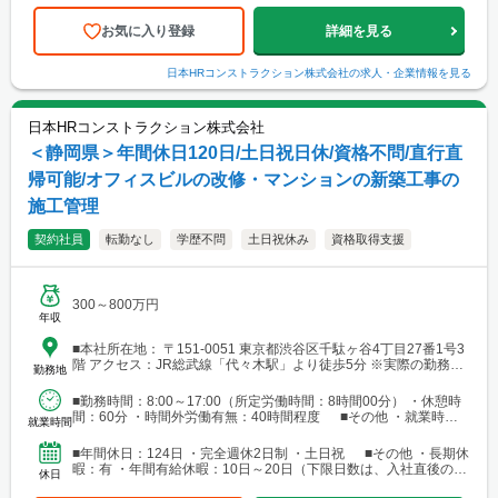
お気に入り登録
詳細を見る
日本HRコンストラクション株式会社
の求人・企業情報を見る
日本HRコンストラクション株式会社
＜静岡県＞年間休日120日/土日祝日休/資格不問/直行直
帰可能/オフィスビルの改修・マンションの新築工事の
施工管理
契約社員
転勤なし
学歴不問
土日祝休み
資格取得支援
300～800万円
年収
■本社所在地： 〒151-0051 東京都渋谷区千駄ヶ谷4丁目27番1号3
階 アクセス：JR総武線「代々木駅」より徒歩5分 ※実際の勤務地
勤務地
は派遣先により異なります。 全国のオフィスでの勤務となる見込
みです。 面接時にヒアリングのうえ、最適な案件に基づき決定し
■勤務時間：8:00～17:00（所定労働時間：8時間00分） ・休憩時
ます。
間：60分 ・時間外労働有無：40時間程度 ■その他 ・就業時間
就業時間
派遣先により異なる場合があります
■年間休日：124日 ・完全週休2日制 ・土日祝 ■その他 ・長期休
暇：有 ・年間有給休暇：10日～20日（下限日数は、入社直後の付
休日
与日数となります）