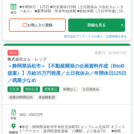
営業所・建設総合技術センター(CTTC事業部) 北海道札幌市北区北
10条西3丁目13 NKエルムビル1F └アクセス：地下鉄「北12条
■年間休日：125日 ■完全週休2日制（土日祝休み ※会社カレンダ
駅」徒歩3分、JR「札幌駅」徒歩9分 ※札幌を中心とした道央圏の
ーあり） ■夏季休暇・年末年始休暇 ■有給休暇（入社半年後に10日
休日
ほか、道南・道東・道北の各地区（小樽・千歳・岩見沢・室蘭な
付与）・育児休暇・介護休暇・出張準備休暇
ど）に現場あり。 ■関西支店 神戸営業所 兵庫県神戸市中央区
東町122-2 港都ビル8階 └アクセス：「三宮・花時計前駅」から徒
お気に入り登録
詳細を見る
歩2分、「三宮駅」から徒歩8分 ※関西、近畿圏を中心としたエリ
アのほか、西日本（九州・四国・中国）にも現場あり。 ■関
西支店 大阪事務所 大阪府大阪市北区梅田1-1-3-500 大阪駅前第3ビ
株式会社アイマックス
の求人・企業情報を見る
ル5階10号 └アクセス：阪急電鉄「大阪梅田駅」、御堂筋線「梅田
駅」、JR「大阪駅」よりアクセス良好 ※関西、近畿圏を中心とし
たエリアのほか、東海・北陸エリアにも現場あり。
更新日 :
2026/07/15
NEW
株式会社エム・レップ
＜静岡県浜松市＞【不動産開発の企画資料作成（BtoB
提案）】月給35万円程度／土日祝休み／年間休日125日
／残業少なめ
正社員
契約社員
業務委託
転勤なし
土日祝休み
残業20時間以内
未経験歓迎
500～650万円
年収
■本社：静岡県浜松市中央区元浜町92 エンブレム元浜2F オフィス
3 └アクセス：遠州鉄道鉄道線「八幡駅」より徒歩7分 ■相模原
勤務地