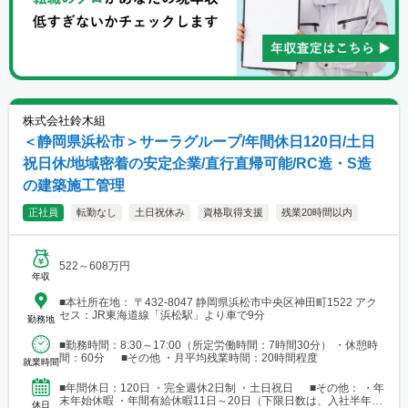
株式会社鈴木組
＜静岡県浜松市＞サーラグループ/年間休日120日/土日
祝日休/地域密着の安定企業/直行直帰可能/RC造・S造
の建築施工管理
正社員
転勤なし
土日祝休み
資格取得支援
残業20時間以内
522～608万円
年収
■本社所在地： 〒432-8047 静岡県浜松市中央区神田町1522 アク
セス：JR東海道線「浜松駅」より車で9分
勤務地
■勤務時間：8:30～17:00（所定労働時間：7時間30分） ・休憩時
間：60分 ■その他 ・月平均残業時間：20時間程度
就業時間
■年間休日：120日 ・完全週休2日制 ・土日祝日 ■その他： ・年
末年始休暇 ・年間有給休暇11日～20日（下限日数は、入社半年経
休日