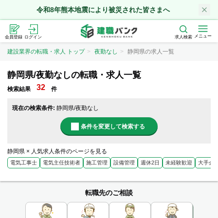
令和8年熊本地震により被災された皆さまへ
メニュー
会員登録
ログイン
求人検索
建設業界の転職・求人 トップ
夜勤なし
静岡県の求人一覧
静岡県/夜勤なしの転職・求人一覧
32
検索結果
件
現在の検索条件:
静岡県/夜勤なし
条件を変更して検索する
静岡県 × 人気求人条件のページを見る
電気工事士
電気主任技術者
施工管理
設備管理
週休2日
未経験歓迎
大手企
転職先のご相談