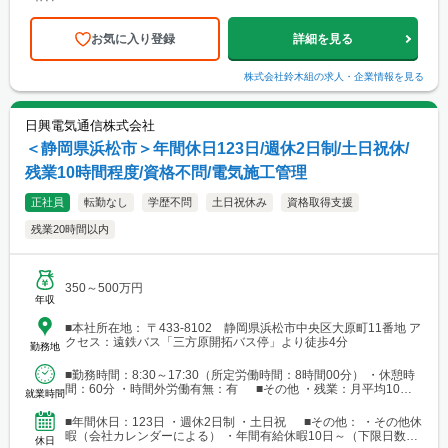
過後の付与日数となります）
お気に入り登録
詳細を見る
株式会社鈴木組
の求人・企業情報を見る
日興電気通信株式会社
＜静岡県浜松市＞年間休日123日/週休2日制/土日祝休/
残業10時間程度/資格不問/電気施工管理
正社員
転勤なし
学歴不問
土日祝休み
資格取得支援
残業20時間以内
350～500万円
年収
■本社所在地： 〒433-8102 静岡県浜松市中央区大原町11番地 ア
クセス：遠鉄バス「三方原開拓バス停」より徒歩4分
勤務地
■勤務時間：8:30～17:30（所定労働時間：8時間00分） ・休憩時
間：60分 ・時間外労働有無：有 ■その他 ・残業：月平均10時
就業時間
間程度
■年間休日：123日 ・週休2日制 ・土日祝 ■その他： ・その他休
暇（会社カレンダーによる） ・年間有給休暇10日～（下限日数
休日