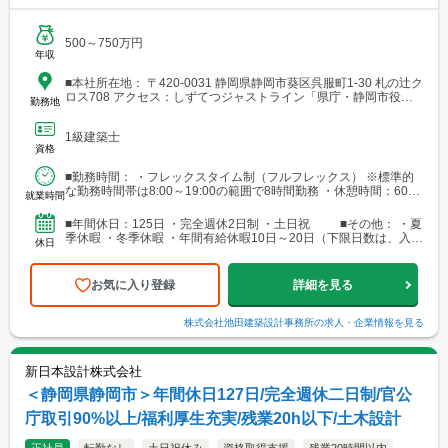
500～750万円
年収
■本社所在地： 〒420-0031 静岡県静岡市葵区呉服町1-30 札の辻ク
ロス708 アクセス：しずてつジャストライン「県庁・静岡市役所
勤務地
葵区役所前バス停」より徒歩3分
1級建築士
資格
■勤務時間： ・フレックスタイム制（フルフレックス） ※標準的
な勤務時間帯は8:00～19:00の範囲で8時間勤務 ・休憩時間：60分
就業時間
・時間外労働有無：有
■年間休日：125日 ・完全週休2日制 ・土日祝 ■その他： ・夏
季休暇 ・冬季休暇 ・年間有給休暇10日～20日（下限日数は、入社
休日
半年経過後の付与日数となります）
お気に入り登録
詳細を見る
株式会社池田建築設計事務所
の求人・企業情報を見る
新日本設計株式会社
＜静岡県静岡市＞年間休日127日/完全週休二日制/官公
庁取引90%以上/福利厚生充実/残業20h以下/土木設計