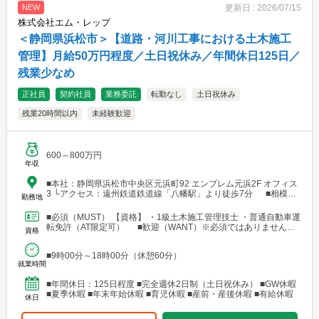
更新日 :
2026/07/15
NEW
株式会社エム・レップ
＜静岡県浜松市＞【道路・河川工事における土木施工
管理】月給50万円程度／土日祝休み／年間休日125日／
残業少なめ
正社員
契約社員
業務委託
転勤なし
土日祝休み
残業20時間以内
未経験歓迎
600～800万円
年収
■本社：静岡県浜松市中央区元浜町92 エンブレム元浜2F オフィス
3 └アクセス：遠州鉄道鉄道線「八幡駅」より徒歩7分 ■相模原
勤務地
支店：神奈川県相模原市中央区田名 └アクセス：京王相模原線
「橋本駅」よりバス25分
■必須（MUST） 【資格】 ・1級土木施工管理技士 ・普通自動車運
転免許（AT限定可） ■歓迎（WANT）※必須ではありません
資格
【資格】 ・不動産業界または建設業界に関...
■9時00分～18時00分（休憩60分）
就業時間
■年間休日：125日程度 ■完全週休2日制（土日祝休み） ■GW休暇
■夏季休暇 ■年末年始休暇 ■育児休暇 ■産前・産後休暇 ■有給休暇
休日