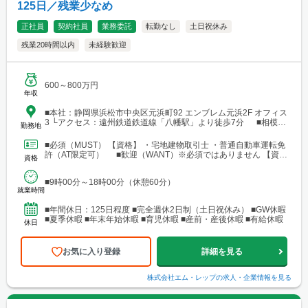
125日／残業少なめ
正社員
契約社員
業務委託
転勤なし
土日祝休み
残業20時間以内
未経験歓迎
600～800万円
年収
■本社：静岡県浜松市中央区元浜町92 エンブレム元浜2F オフィス
3 └アクセス：遠州鉄道鉄道線「八幡駅」より徒歩7分 ■相模原
勤務地
支店：神奈川県相模原市中央区田名 └アクセス：京王相模原線
「橋本駅」よりバス25分
■必須（MUST） 【資格】 ・宅地建物取引士 ・普通自動車運転免
許（AT限定可） ■歓迎（WANT）※必須ではありません 【資
資格
格】 ・不動産業界または建設業界に関連する...
■9時00分～18時00分（休憩60分）
就業時間
■年間休日：125日程度 ■完全週休2日制（土日祝休み） ■GW休暇
■夏季休暇 ■年末年始休暇 ■育児休暇 ■産前・産後休暇 ■有給休暇
休日
お気に入り登録
詳細を見る
株式会社エム・レップ
の求人・企業情報を見る