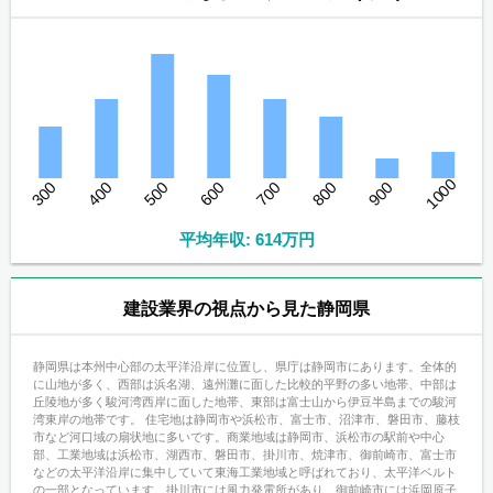
1000
300
400
500
600
700
800
900
平均年収: 614万円
建設業界の視点から見た静岡県
静岡県は本州中心部の太平洋沿岸に位置し、県庁は静岡市にあります。全体的
に山地が多く、西部は浜名湖、遠州灘に面した比較的平野の多い地帯、中部は
丘陵地が多く駿河湾西岸に面した地帯、東部は富士山から伊豆半島までの駿河
湾東岸の地帯です。 住宅地は静岡市や浜松市、富士市、沼津市、磐田市、藤枝
市など河口域の扇状地に多いです。商業地域は静岡市、浜松市の駅前や中心
部、工業地域は浜松市、湖西市、磐田市、掛川市、焼津市、御前崎市、富士市
などの太平洋沿岸に集中していて東海工業地域と呼ばれており、太平洋ベルト
の一部となっています。掛川市には風力発電所があり、御前崎市には浜岡原子