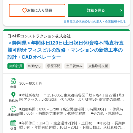
は、入社半年経過後の付与日数となります）
お気に入り登録
詳細を見る
日興電気通信株式会社
の求人・企業情報を見る
日本HRコンストラクション株式会社
＜静岡県＞年間休日120日/土日祝日休/資格不問/直行直
帰可能/オフィスビルの改修・マンションの新築工事の
設計・CADオペレーター
契約社員
転勤なし
学歴不問
土日祝休み
資格取得支援
300～800万円
年収
■本社所在地： 〒151-0051 東京都渋谷区千駄ヶ谷4丁目27番1号3
階 アクセス：JR総武線「代々木駅」より徒歩5分 ※実際の勤務地
勤務地
は派遣先により異なります。 全国のオフィスでの勤務となる見込
みです。 面接時にヒアリングのうえ、最適な案件に基づき決定し
■勤務時間：8:00～17:00（所定労働時間：8時間00分） ・休憩時
ます。
間：60分 ・時間外労働有無：40時間程度 ■その他 ・就業時間
就業時間
派遣先により異なる場合があります
■年間休日：124日 ・完全週休2日制 ・土日祝 ■その他 ・長期休
暇：有 ・年間有給休暇：10日～20日（下限日数は、入社直後の付
休日
与日数となります）