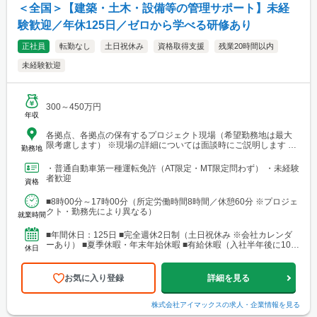
＜全国＞【建築・土木・設備等の管理サポート】未経
験歓迎／年休125日／ゼロから学べる研修あり
正社員
転勤なし
土日祝休み
資格取得支援
残業20時間以内
未経験歓迎
300～450万円
年収
各拠点、各拠点の保有するプロジェクト現場（希望勤務地は最大
限考慮します） ※現場の詳細については面談時にご説明します
勤務地
【本社・各支店・営業所】 ■本社・関東支店 東京営業所 東京都
渋谷区代々木2-23-1 ニューステートメナー1055 └アクセス：京王
・普通自動車第一種運転免許（AT限定・MT限定問わず） ・未経験
線「新宿駅」から徒歩5分 ※東京都を中心とした首都圏のほか、栃
者歓迎
資格
木・群馬・茨城・埼玉・山梨・千葉・神奈川などに関東圏内の現
場あり。 ■関東支店 仙台事務所 宮城県仙台市青葉区中央1丁目
■8時00分～17時00分（所定労働時間8時間／休憩60分 ※プロジェ
7-4（アーケード内） 宮城商事ビル4F ※宮城県エリアのほか、青
クト・勤務先により異なる）
森・岩手・秋田・山形・福島などに現場あり ■北日本支店 札
就業時間
幌営業所・建設総合技術センター(CTTC事業部) 北海道札幌市北区
北10条西3丁目13 NKエルムビル1F └アクセス：地下鉄「北12条
■年間休日：125日 ■完全週休2日制（土日祝休み ※会社カレンダ
駅」徒歩3分、JR「札幌駅」徒歩9分 ※札幌を中心とした道央圏の
ーあり） ■夏季休暇・年末年始休暇 ■有給休暇（入社半年後に10日
休日
ほか、道南・道東・道北の各地区（小樽・千歳・岩見沢・室蘭な
付与）・育児休暇・介護休暇・出張準備休暇
ど）に現場あり。 ■関西支店 神戸営業所 兵庫県神戸市中央区東
町122-2 港都ビル8階 └アクセス：「三宮・花時計前駅」から徒歩
お気に入り登録
詳細を見る
2分、「三宮駅」から徒歩8分 ※関西、近畿圏を中心としたエリア
のほか、西日本（九州・四国・中国）にも現場あり。 ■関西
支店 大阪事務所 大阪府大阪市北区梅田1-1-3-500 大阪駅前第3ビル
株式会社アイマックス
の求人・企業情報を見る
5階10号 └アクセス：阪急電鉄「大阪梅田駅」、御堂筋線「梅田