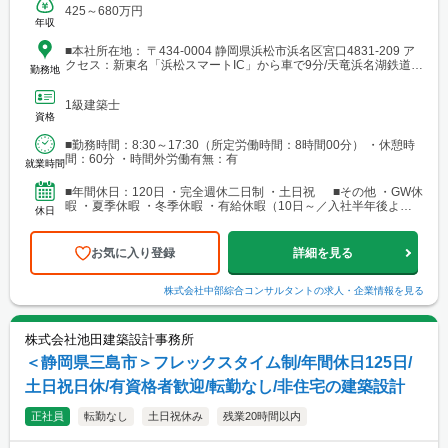
425～680万円
年収
■本社所在地： 〒434-0004 静岡県浜松市浜名区宮口4831-209 ア
クセス：新東名「浜松スマートIC」から車で9分/天竜浜名湖鉄道
勤務地
「宮口駅」から車で6分/遠州鉄道「小林駅」から車で13分
1級建築士
資格
■勤務時間：8:30～17:30（所定労働時間：8時間00分） ・休憩時
間：60分 ・時間外労働有無：有
就業時間
■年間休日：120日 ・完全週休二日制 ・土日祝 ■その他 ・GW休
暇 ・夏季休暇 ・冬季休暇 ・有給休暇（10日～／入社半年後より
休日
付与
お気に入り登録
詳細を見る
株式会社中部綜合コンサルタント
の求人・企業情報を見る
株式会社池田建築設計事務所
＜静岡県三島市＞フレックスタイム制/年間休日125日/
土日祝日休/有資格者歓迎/転勤なし/非住宅の建築設計
正社員
転勤なし
土日祝休み
残業20時間以内