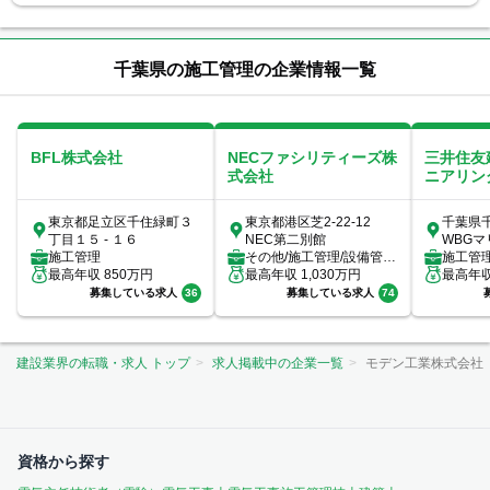
千葉県の施工管理の企業情報一覧
BFL株式会社
NECファシリティーズ株
三井住友
式会社
ニアリン
東京都足立区千住緑町３
東京都港区芝2-22-12
千葉県千
丁目１５ - １６
NEC第二別館
WBG
施工管理
その他/施工管理/設備管
29F
施工管
最高年収
850
万円
理/ビルメンテナンス（ビ
最高年収
1,030
万円
最高年
ルメン）/...
募集している求人
36
募集している求人
74
建設業界の転職・求人 トップ
求人掲載中の企業一覧
モデン工業株式会社
資格から探す