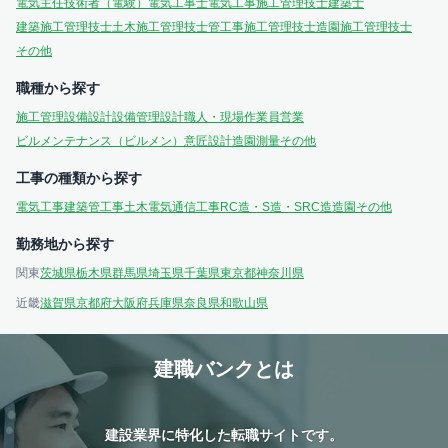
電気主任技術者（電験）
電気工事士
電気工事施工管理技士
建築士
建築施工管理技士
土木施工管理技士
管工事施工管理技士
造園施工管理技士
その他
職種から探す
施工管理
設備設計
設備管理
設計
職人・現場作業員
営業
ビルメンテナンス（ビルメン）
意匠設計
造園
測量
その他
工事の種類から探す
電気工事
建築
管工事
土木
電気通信工事
RC造・S造・SRC造
造園
その他
勤務地から探す
関東
茨城県
栃木県
群馬県
埼玉県
千葉県
東京都
神奈川県
近畿
滋賀県
京都府
大阪府
兵庫県
奈良県
和歌山県
建職バンクとは
建設業界に特化した転職サイトです。