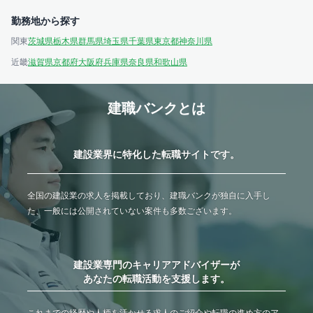
勤務地から探す
関東
茨城県
栃木県
群馬県
埼玉県
千葉県
東京都
神奈川県
近畿
滋賀県
京都府
大阪府
兵庫県
奈良県
和歌山県
建職バンクとは
建設業界に特化した転職サイトです。
全国の建設業の求人を掲載しており、建職バンクが独自に入手し
た、一般には公開されていない案件も多数ございます。
建設業専門のキャリアアドバイザーが
あなたの転職活動を支援します。