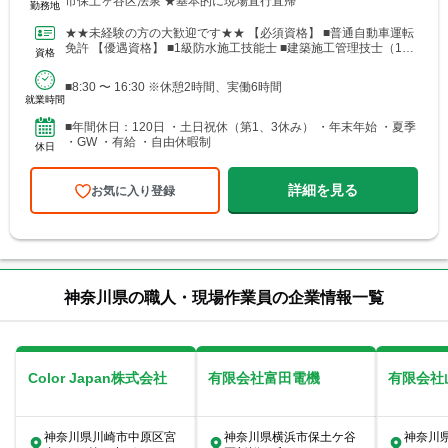
市保土ヶ谷区法泉 ★基本的に現場直行直帰
勤務地
★★未経験の方の大歓迎です★★ 【必須資格】 ■普通自動車運転
免許 【優遇資格】 ■1級防水施工技能士 ■建築施工管理技士（1
資格
級、2級） 【優遇経験】 ■建築作業経験のある方
■8:30 〜 16:30 ※休憩2時間、実働6時間
就業時間
■年間休日：120日 ・土日祝休（第1、3休み） ・年末年始 ・夏季
・GW ・有給 ・自由休暇制
休日
詳細を見る
お気に入り登録
神奈川県の職人・現場作業員の企業情報一覧
Color Japan株式会社
有限会社富田電機
有限会社
神奈川県川崎市中原区宮
神奈川県横浜市保土ケ谷
神奈川