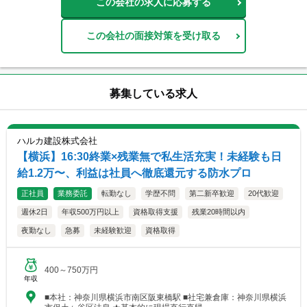
この会社の求人に応募する
この会社の面接対策を受け取る
募集している求人
ハルカ建設株式会社
【横浜】16:30終業×残業無で私生活充実！未経験も日
給1.2万〜、利益は社員へ徹底還元する防水プロ
正社員
業務委託
転勤なし
学歴不問
第二新卒歓迎
20代歓迎
週休2日
年収500万円以上
資格取得支援
残業20時間以内
夜勤なし
急募
未経験歓迎
資格取得
400～750万円
年収
■本社：神奈川県横浜市南区阪東橋駅 ■社宅兼倉庫：神奈川県横浜