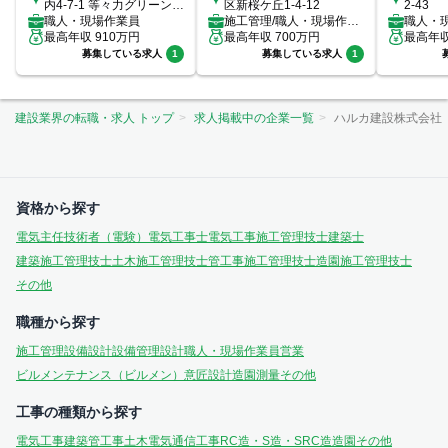
内4-7-1 等々力グリーンビ
区新桜ケ丘1-4-12
2-43
レッジ102
職人・現場作業員
施工管理/職人・現場作業
職人・
最高年収
910
万円
員
最高年収
700
万円
最高年
募集している求人
1
募集している求人
1
建設業界の転職・求人 トップ
求人掲載中の企業一覧
ハルカ建設株式会社
資格から探す
電気主任技術者（電験）
電気工事士
電気工事施工管理技士
建築士
建築施工管理技士
土木施工管理技士
管工事施工管理技士
造園施工管理技士
その他
職種から探す
施工管理
設備設計
設備管理
設計
職人・現場作業員
営業
ビルメンテナンス（ビルメン）
意匠設計
造園
測量
その他
工事の種類から探す
電気工事
建築
管工事
土木
電気通信工事
RC造・S造・SRC造
造園
その他