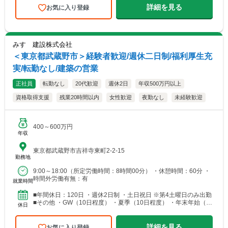
詳細を見る
お気に入り登録
みすゞ建設株式会社
＜東京都武蔵野市＞経験者歓迎/週休二日制/福利厚生充
実/転勤なし/建築の営業
正社員
転勤なし
20代歓迎
週休2日
年収500万円以上
資格取得支援
残業20時間以内
女性歓迎
夜勤なし
未経験歓迎
400～600万円
年収
東京都武蔵野市吉祥寺東町2-2-15
勤務地
9:00～18:00（所定労働時間：8時間00分） ・休憩時間：60分 ・
時間外労働有無：有
就業時間
■年間休日：120日 ・週休2日制 ・土日祝日 ※第4土曜日のみ出勤
■その他 ・GW（10日程度） ・夏季（10日程度） ・年末年始（10
休日
日程度） ・慶弔休暇 ・有給休暇（...
詳細を見る
お気に入り登録