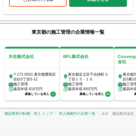
東京都の施工管理の企業情報一覧
木生株式会社
BFL株式会社
Conver
会社
〒171-0031 東京都豊島区
東京都足立区千住緑町３
東京都
目白3丁目5-12
丁目１５ - １６
目3番1
施工管理
施工管理
ックス7
施工管
最高年収
616
万円
最高年収
850
万円
最高年
募集している求人
1
募集している求人
36
建設業界の転職・求人 トップ
求人掲載中の企業一覧
みすゞ建設株式会社