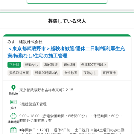
募集している求人
みすゞ建設株式会社
＜東京都武蔵野市＞経験者歓迎/週休二日制/福利厚生充
実/転勤なし/住宅の施工管理
正社員
転勤なし
20代歓迎
週休2日
年収500万円以上
資格取得支援
残業20時間以内
女性歓迎
夜勤なし
直行直帰
東京都武蔵野市吉祥寺東町2-2-15
勤務地
2級建築施工管理
資格
9:00～18:00（所定労働時間：8時間00分） ・休憩時間：60分 ・
時間外労働有無：有
就業時間
■年間休日：120日 ・週休2日制 ・土日祝日 ※第4土曜日のみ出勤