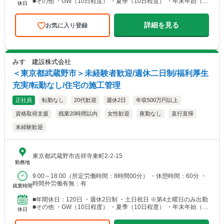
■その他 ・GW（10日程度） ・夏季（10日程度） ・年末年始（10
休日
日程度） ・慶弔休暇 ・有給休暇（1...
詳細を見る
お気に入り登録
みすゞ建設株式会社
＜東京都武蔵野市＞未経験者歓迎/週休二日制/福利厚生
充実/転勤なし/住宅の施工管理
正社員
転勤なし
20代歓迎
週休2日
年収500万円以上
資格取得支援
残業20時間以内
女性歓迎
夜勤なし
直行直帰
未経験歓迎
東京都武蔵野市吉祥寺東町2-2-15
勤務地
9:00～18:00（所定労働時間：8時間00分） ・休憩時間：60分 ・
時間外労働有無：有
就業時間
■年間休日：120日 ・週休2日制 ・土日祝日 ※第4土曜日のみ出勤
■その他 ・GW（10日程度） ・夏季（10日程度） ・年末年始（10
休日
日程度） ・慶弔休暇 ・有給休暇（1...