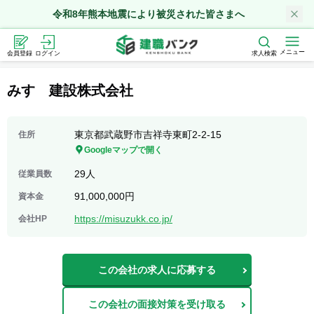
令和8年熊本地震により被災された皆さまへ
メニュー
会員登録
ログイン
求人検索
みすゞ建設株式会社
東京都武蔵野市吉祥寺東町2-2-15
住所
Googleマップで開く
29人
従業員数
91,000,000円
資本金
https://misuzukk.co.jp/
会社HP
この会社の求人に応募する
この会社の面接対策を受け取る