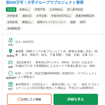
収600万可！大手グループでプロジェクト管理
正社員
転勤なし
学歴不問
土日祝休み
第二新卒歓迎
20代歓迎
週休2日
大手企業
年収500万円以上
残業20時間以内
女性歓迎
夜勤なし
業界のリードカンパニー
急募
新卒
未経験歓迎
313～600万円
年収
★関東・関西エリアの各プロジェクト先（希望を考慮し決定） 関
東： 東京、神奈川、埼玉、千葉 関西： 大阪、京都、兵庫 ※U・I
勤務地
ターン歓迎 【本社】 東京都港区芝浦三丁目...
【必須条件】 ・基本的なPCスキル（Word、Excel）がある方 ・
34歳以下の方 ※長期勤続によるキャリア形成を図るため、例外事
資格
由3号のイに基づき、若手技術者の育成を目的とし...
8:00 ～ 17:00（所定労働時間8時間／休憩60分） ※プロジェクト
により変動あり
就業時間
★年間休日：120日以上！ ・週休2日制（土・日）、祝日 ※プロジ
ェクトにより休日出勤が発生した場合は、手当または振替休日を
休日
支給 ・年末年始休暇 ・GW休暇（※配属先による...
詳細を見る
お気に入り登録