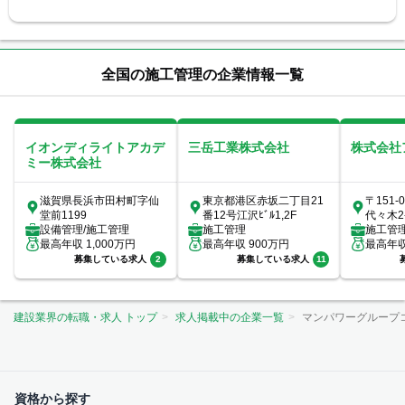
全国の施工管理の企業情報一覧
イオンディライトアカデ
三岳工業株式会社
株式会社
ミー株式会社
滋賀県長浜市田村町字仙
東京都港区赤坂二丁目21
〒151-
堂前1199
番12号江沢ﾋﾞﾙ1,2F
代々木2
設備管理/施工管理
施工管理
ートメナ
施工管
最高年収
1,000
万円
最高年収
900
万円
最高年
募集している求人
2
募集している求人
11
建設業界の転職・求人 トップ
求人掲載中の企業一覧
マンパワーグループ
資格から探す