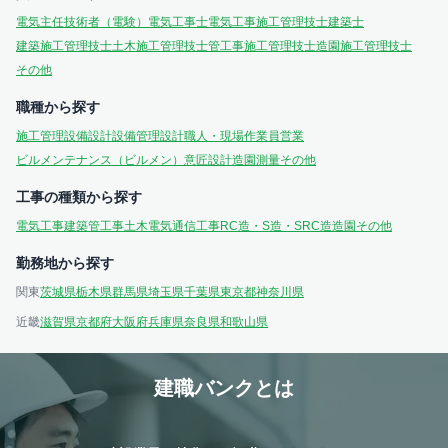
電気主任技術者（電験）
電気工事士
電気工事施工管理技士
建築士
建築施工管理技士
土木施工管理技士
管工事施工管理技士
造園施工管理技士
その他
職種から探す
施工管理
設備設計
設備管理
設計
職人・現場作業員
営業
ビルメンテナンス（ビルメン）
意匠設計
造園
測量
その他
工事の種類から探す
電気工事
建築
管工事
土木
電気通信工事
RC造・S造・SRC造
造園
その他
勤務地から探す
関東
茨城県
栃木県
群馬県
埼玉県
千葉県
東京都
神奈川県
近畿
滋賀県
京都府
大阪府
兵庫県
奈良県
和歌山県
建職バンクとは