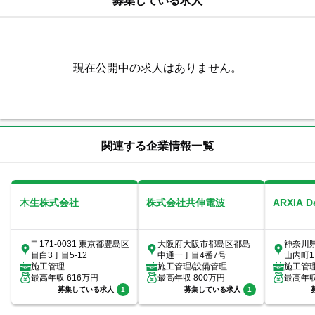
募集している求人
現在公開中の求人はありません。
関連する企業情報一覧
木生株式会社
株式会社共伸電波
ARXIA 
〒171-0031 東京都豊島区
大阪府大阪市都島区都島
神奈川
目白3丁目5-12
中通一丁目4番7号
山内町1
施工管理
施工管理/設備管理
室
施工管
最高年収
616
万円
最高年収
800
万円
最高年
募集している求人
1
募集している求人
1