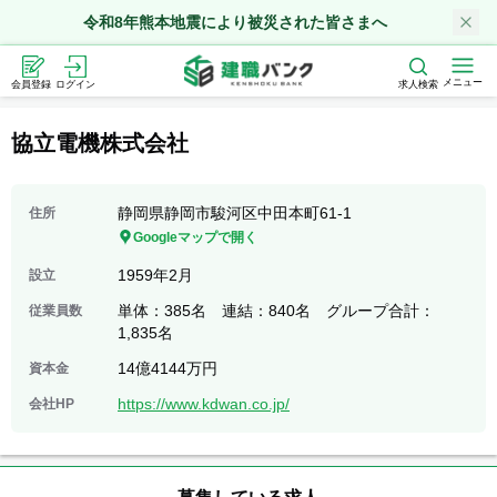
令和8年熊本地震により被災された皆さまへ
メニュー
会員登録
ログイン
求人検索
協立電機株式会社
静岡県静岡市駿河区中田本町61-1
住所
Googleマップで開く
1959年2月
設立
単体：385名 連結：840名 グループ合計：
従業員数
1,835名
14億4144万円
資本金
https://www.kdwan.co.jp/
会社HP