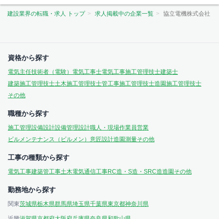
建設業界の転職・求人 トップ
求人掲載中の企業一覧
協立電機株式会社
資格から探す
電気主任技術者（電験）
電気工事士
電気工事施工管理技士
建築士
建築施工管理技士
土木施工管理技士
管工事施工管理技士
造園施工管理技士
その他
職種から探す
施工管理
設備設計
設備管理
設計
職人・現場作業員
営業
ビルメンテナンス（ビルメン）
意匠設計
造園
測量
その他
工事の種類から探す
電気工事
建築
管工事
土木
電気通信工事
RC造・S造・SRC造
造園
その他
勤務地から探す
関東
茨城県
栃木県
群馬県
埼玉県
千葉県
東京都
神奈川県
近畿
滋賀県
京都府
大阪府
兵庫県
奈良県
和歌山県