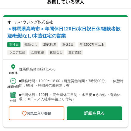
募集している求人
オールハウジング株式会社
＜群馬県高崎市＞年間休日120日/水日祝日休/経験者歓
迎/転勤なし/木造住宅の営業
正社員
転勤なし
20代歓迎
週休2日
年収500万円以上
シニア歓迎
女性歓迎
夜勤なし
直行直帰
群馬県高崎市緑町1-6-5
勤務地
■勤務時間：10:00〜18:00（所定労働時間：7時間00分） ・休憩時
間：60分 ・時間外労働有無：有
就業時間
■年間休日：120日 ・完全週休二日制 ・水日祝 ■その他 ・有給休
暇（10日～／入社半年後より付与）
休日
詳細を見る
お気に入り登録