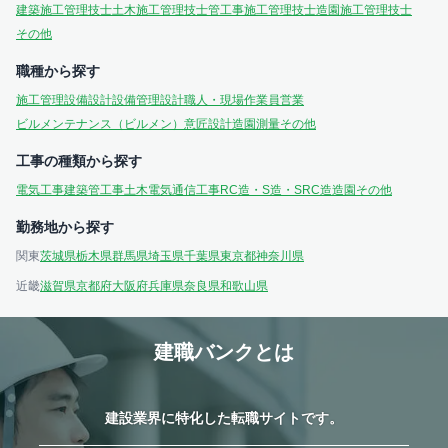
建築施工管理技士
土木施工管理技士
管工事施工管理技士
造園施工管理技士
その他
職種から探す
施工管理
設備設計
設備管理
設計
職人・現場作業員
営業
ビルメンテナンス（ビルメン）
意匠設計
造園
測量
その他
工事の種類から探す
電気工事
建築
管工事
土木
電気通信工事
RC造・S造・SRC造
造園
その他
勤務地から探す
関東
茨城県
栃木県
群馬県
埼玉県
千葉県
東京都
神奈川県
近畿
滋賀県
京都府
大阪府
兵庫県
奈良県
和歌山県
建職バンクとは
建設業界に特化した転職サイトです。