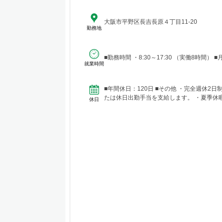
大阪市平野区長吉長原４丁目11-20
勤務地
■勤務時
就業時間
■年間休日：120日 ■その他 ・完全週休2日制（土日祝休み） ・夜間工事や土日祝出勤の場合は、平日に振替休暇を取得、ま
たは休日出勤手当を支給します。 ・夏季休暇（
休日