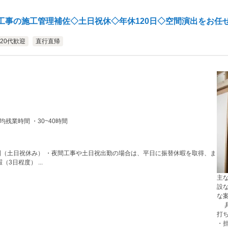
工事の施工管理補佐◇土日祝休◇年休120日◇空間演出をお任
20代歓迎
直行直帰
:30～17:30 (実働8時間) ■月平均残業時間 ・30~40時間
3日程度） ...
主
設
な
具
打
・