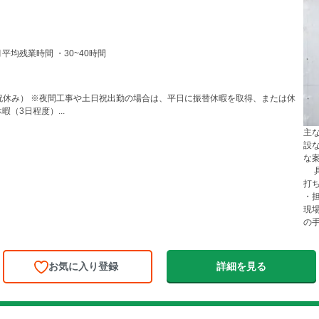
間 ・8:30～17:30 （実働8時間） ■月平均残業時間 ・30~40時間
日祝休み） ※夜間工事や土日祝出勤の場合は、平日に振替休暇を取得、または休
他 ・夏季休暇（3日程度）...
主
設
な
具
打
・
現
の手
お気に入り登録
詳細を見る