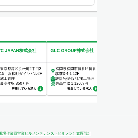
VC JAPAN株式会社
GLC GROUP株式会社
NECファシリテ
式会社
東京都港区浜松町2丁目2-
福岡県福岡市博多区博多
東京都港区芝2-2
15 浜松町ダイヤビル2F
駅前3-4-1 12F
NEC第二別館
施工管理
設計/意匠設計/施工管理
その他/施工管理
最高年収
850
万円
最高年収
1,120
万円
理/ビルメンテ
最高年収
1,030
ルメン）/...
募集している求人
1
募集している求人
9
募集してい
現場作業員
営業
ビルメンテナンス（ビルメン）
意匠設計