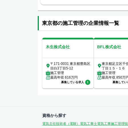
東京都の施工管理の企業情報一覧
木生株式会社
BFL株式会社
〒171-0031 東京都豊島区
東京都足立区千
目白3丁目5-12
丁目１５ - １６
施工管理
施工管理
最高年収
616
万円
最高年収
850
万
募集している求人
1
募集してい
資格から探す
電気主任技術者（電験）
電気工事士
電気工事施工管理技