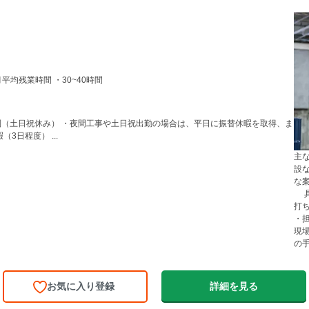
間 ・8:30～17:30 （実働8時間） ■月平均残業時間 ・30~40時間
3日程度） ...
主
設
な
具
打
・
現
の手
お気に入り登録
詳細を見る