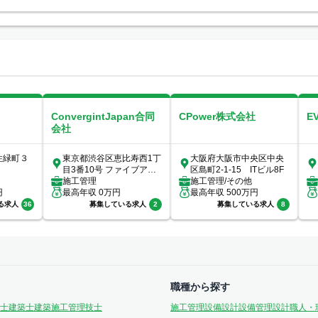
ConvergintJapan合同
CPower株式会社
E
会社
住緑町３
東京都渋谷区恵比寿西1丁
大阪府大阪市中央区中央
目3番10号 ファイブアネ
区島町2-1-15 ITビル8F
ックス7階
施工管理
施工管理/その他
円
最高年収
0
万円
最高年収
500
万円
る求人
36
募集している求人
2
募集している求人
8
職種から探す
士
建築士
建築施工管理技士
施工管理
設備設計
設備管理
設計
職人・