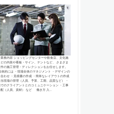
な業務内容 ショッピングセンターや飲食店、文化施
などの内装や看板・サイン、テントなど、 さまざま
案件の施工管理・ディレクションをお任せします。
体的には ・現場全体のマネジメント ・デザインの
ち合わせ ・見積書の作成 ・簡単なレイアウトの作成
担当現場の管理（人員、予算、工期、品質など） ・
場でのクライアントとのコミュニケーション ・工事
配（人員、資材） など 働き方 入...