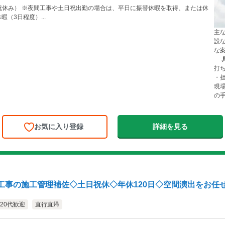
日祝休み） ※夜間工事や土日祝出勤の場合は、平日に振替休暇を取得、または休
他 ・夏季休暇（3日程度）...
主
設
な
具
打
・
現
の手
お気に入り登録
詳細を見る
工事の施工管理補佐◇土日祝休◇年休120日◇空間演出をお任
20代歓迎
直行直帰