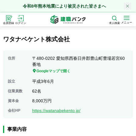
令和8年熊本地震により被災された皆さまへ
メニュー
会員登録
ログイン
求人検索
ワタナベケント株式会社
〒480-0202 愛知県西春日井郡豊山町豊場若宮60
住所
番地
Googleマップで開く
平成3年6月
設立
62名
従業員数
8,000万円
資本金
https://watanabekento.jp/
会社HP
事業内容