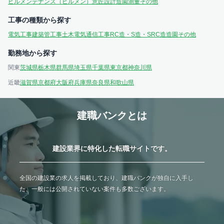
ビルメンテナンス（ビルメン）
意匠設計
造園
測量
その他
工事の種類から探す
電気工事
建築
管工事
土木
電気通信工事
RC造・S造・SRC造
造園
その他
勤務地から探す
関東
茨城県
栃木県
群馬県
埼玉県
千葉県
東京都
神奈川県
近畿
滋賀県
京都府
大阪府
兵庫県
奈良県
和歌山県
建職バンクとは
建設業界に特化した転職サイトです。
全国の建設業の求人を掲載しており、建職バンクが独自に入手し
た、一般には公開されていない案件も多数ございます。