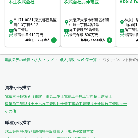
木生株式会社
株式会社共伸電波
ARXIA 
〒171-0031 東京都豊島区
大阪府大阪市都島区都島
神奈川
目白3丁目5-12
中通一丁目4番7号
山内町1
施工管理
施工管理/設備管理
室
施工管
最高年収
616
万円
最高年収
800
万円
最高年
募集している求人
1
募集している求人
1
建設業界の転職・求人 トップ
求人掲載中の企業一覧
ワタナベケント株式
資格から探す
電気主任技術者（電験）
電気工事士
電気工事施工管理技士
建築士
建築施工管理技士
土木施工管理技士
管工事施工管理技士
造園施工管理技士
その他
職種から探す
施工管理
設備設計
設備管理
設計
職人・現場作業員
営業